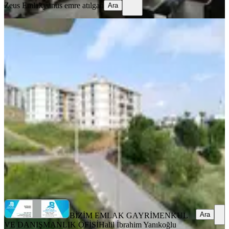
Zeus Emlak
yunus emre atılgan
Ara
BALKONLU
Hüma Ve Berksoy Otel Mevki 3
Balkonlu Kapalı Mutfak 3+1 Geniş
Daire
Bergama, Bahçelievler Mahallesi
3+1
·
145 m²
·
4. Kat
·
03.05.2025
3.450.000 ₺
BİZİM EMLAK GAYRİMENKUL VE DANIŞMANLIK
OFİSİ
Halil İbrahim Yanıkoğlu
Ara
Ara
BİZİM EMLAK GAYRİMENKUL
VE DANIŞMANLIK OFİSİ
Halil İbrahim Yanıkoğlu