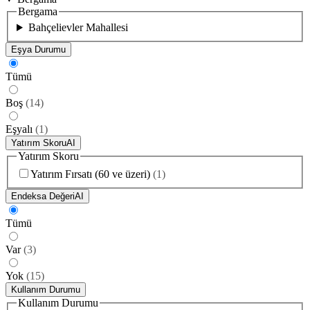
Bergama
Bahçelievler Mahallesi
Eşya Durumu
Tümü
Boş
(
14
)
Eşyalı
(
1
)
Yatırım Skoru
AI
Yatırım Skoru
Yatırım Fırsatı (60 ve üzeri)
(
1
)
Endeksa Değeri
AI
Tümü
Var
(
3
)
Yok
(
15
)
Kullanım Durumu
Kullanım Durumu