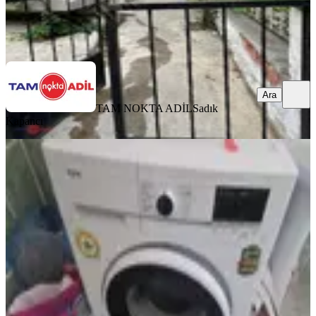
TAM NOKTA ADİL
Sadık Kapancı
Ara
Ara
TAM NOKTA ADİL
Sadık
Kapancı
SİTE İÇİ
Bergama Bayatlı Sitesi Satılık Daire
Bergama, Bahçelievler Mahallesi
2+1
·
100 m²
·
5. Kat
·
14.05.2026
3.050.000 ₺
TAM NOKTA ADİL
Sadık Kapancı