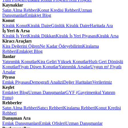
Kaynaklar
Satın Alma Rehberi
Konut Kredisi Rehberi
Uzman
Danışmanlar
Emlakjet Blog
Konut
Kiralık Konut
Kiralık Daire
Günlük Kiralık Daire
Haritada Ara
İş Yeri & Arsa
Kiralık İş Yeri
Kiralık Dükkan
Kiralık İş Yeri Piyasası
Kiralık Arsa
Kiracı Araçları
Kira Değerini Öğren
Ne Kadar Ödeyebilirim
Kiralama
Rehberi
Emlakjet Blog
İlanlar
Yatırımlık Konutlar
Kira Geliri Yüksek Konutlar
Hızlı Geri Dönüşlü
Konutlar
Fiyatı Düşen Konutlar
Yatırımlık Arsalar
Uygun m² Fiyatlı
Arsalar
Piyasa
Emlak Piyasası
Demografi Analizi
Değer Haritaları
Verilerimiz
Keşfet
Emlakjet Blog
Uzman Danışmanlar
GYF (Gayrimenkul Yatırım
Fonu)
Rehberler
Satın Alma Rehberi
Satıcı Rehberi
Kiralama Rehberi
Konut Kredisi
Rehberi
Danışman Ara
Emlak Danışmanları
Emlak Ofisleri
Uzman Danışmanlar