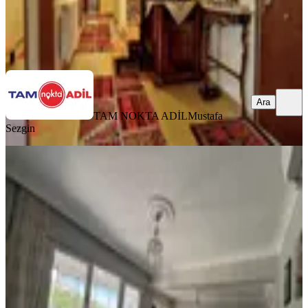
TAM NOKTA ADİL
Mustafa Sezgin
Ara
Ara
TAM NOKTA ADİL
Mustafa
Sezgin
BALKONLU
%
2
Bahçelievler Mah. Ali Rıza Okulu
Mevkii 100 M² 2+1 Kapalı Mutfak
Bergama, Bahçelievler Mahallesi
2+1
·
110 m²
·
3. Kat
·
16.06.2026
3.225.000 ₺
3.300.000 ₺