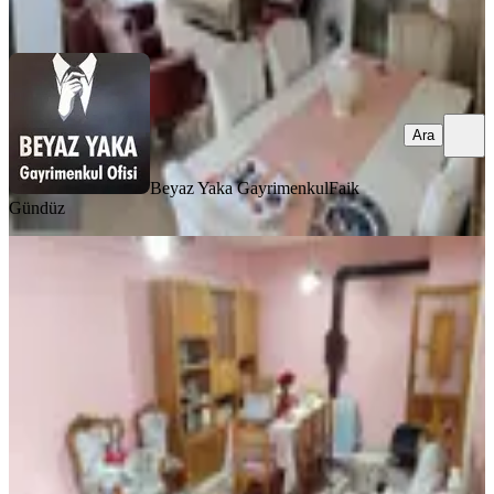
Ara
Ara
Beyaz Yaka Gayrimenkul
Faik
Gündüz
BALKONLU
Bergama Bahçelievler Mah Kapalı
Mutfak Ara Kat 3+1 Geniş Daire
Satılık
Bergama, Bahçelievler Mahallesi
3+1
·
145 m²
·
2. Kat
·
28.11.2025
3.150.000 ₺
Geri Dönüş:
12 yıl