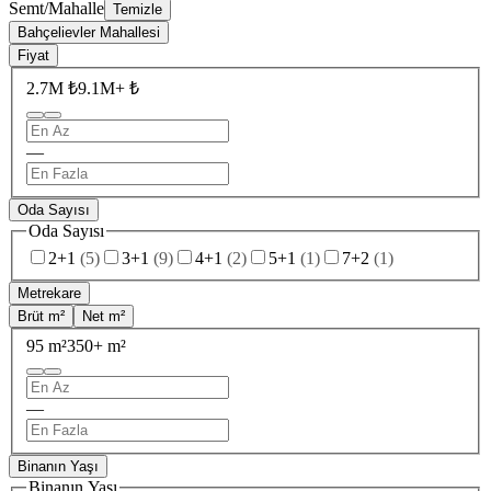
Semt/Mahalle
Temizle
Bahçelievler Mahallesi
Fiyat
2.7M ₺
9.1M+ ₺
—
Oda Sayısı
Oda Sayısı
2+1
(
5
)
3+1
(
9
)
4+1
(
2
)
5+1
(
1
)
7+2
(
1
)
Metrekare
Brüt m²
Net m²
95 m²
350+ m²
—
Binanın Yaşı
Binanın Yaşı