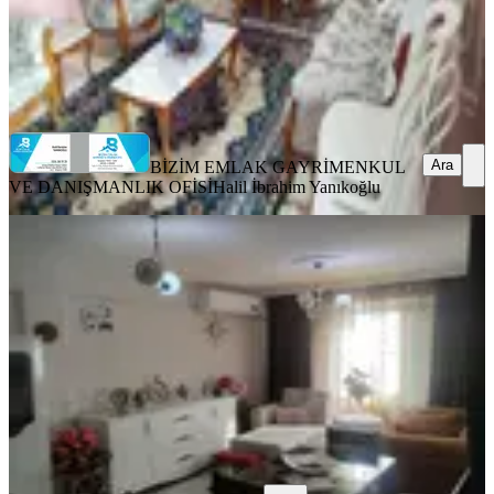
BİZİM EMLAK GAYRİMENKUL VE DANIŞMANLIK
OFİSİ
Halil İbrahim Yanıkoğlu
Ara
Ara
BİZİM EMLAK GAYRİMENKUL
VE DANIŞMANLIK OFİSİ
Halil İbrahim Yanıkoğlu
SİTE İÇİ
%
2
Bahçelievler Mahallesi'nde
Bergama, Bahçelievler Mahallesi
2+1
·
120 m²
·
2. Kat
·
27.10.2025
2.900.000 ₺
2.950.000 ₺
Zeus Emlak
yunus emre atılgan
Ara