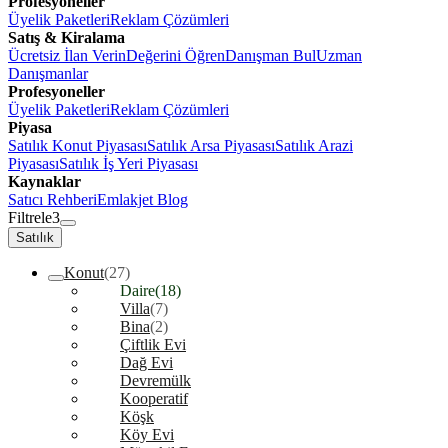
Profesyoneller
Üyelik Paketleri
Reklam Çözümleri
Satış & Kiralama
Ücretsiz İlan Verin
Değerini Öğren
Danışman Bul
Uzman
Danışmanlar
Profesyoneller
Üyelik Paketleri
Reklam Çözümleri
Piyasa
Satılık Konut Piyasası
Satılık Arsa Piyasası
Satılık Arazi
Piyasası
Satılık İş Yeri Piyasası
Kaynaklar
Satıcı Rehberi
Emlakjet Blog
Filtrele
3
Satılık
Konut
(27)
Daire
(18)
Villa
(7)
Bina
(2)
Çiftlik Evi
Dağ Evi
Devremülk
Kooperatif
Köşk
Köy Evi