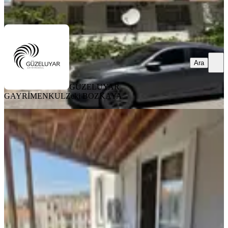
Ara
Ara
GÜZELUYAR
GAYRİMENKUL
Zeki BOZKAYA
SİTE İÇİ
Cb. Route' Dan Bergama Bahçeli
Evler'de 2+1satılık Daire
Bergama, Bahçelievler Mahallesi
2+1
·
95 m²
·
4. Kat
·
25.06.2026
3.050.000 ₺