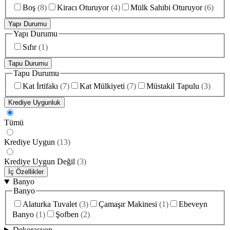
Boş
(
8
)
Kiracı Oturuyor
(
4
)
Mülk Sahibi Oturuyor
(
6
)
Yapı Durumu
Yapı Durumu
Sıfır
(
1
)
Tapu Durumu
Tapu Durumu
Kat İrtifakı
(
7
)
Kat Mülkiyeti
(
7
)
Müstakil Tapulu
(
3
)
Krediye Uygunluk
Tümü
Krediye Uygun
(
13
)
Krediye Uygun Değil
(
3
)
İç Özellikler
Banyo
Banyo
Alaturka Tuvalet
(
3
)
Çamaşır Makinesi
(
1
)
Ebeveyn
Banyo
(
1
)
Şofben
(
2
)
Dekorasyon