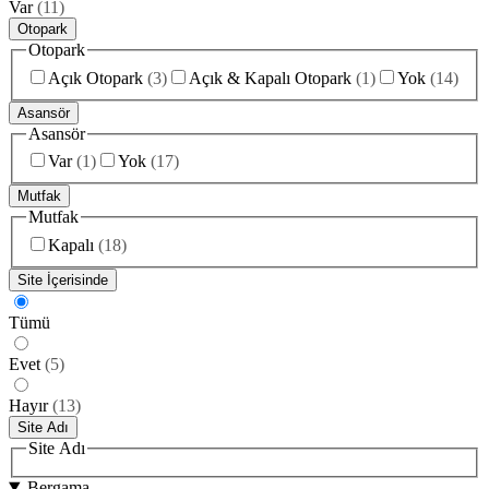
Var
(
11
)
Otopark
Otopark
Açık Otopark
(
3
)
Açık & Kapalı Otopark
(
1
)
Yok
(
14
)
Asansör
Asansör
Var
(
1
)
Yok
(
17
)
Mutfak
Mutfak
Kapalı
(
18
)
Site İçerisinde
Tümü
Evet
(
5
)
Hayır
(
13
)
Site Adı
Site Adı
Bergama