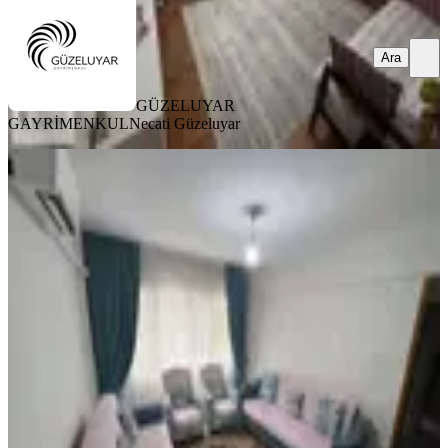
Ara
GÜZELUYAR
GAYRİMENKUL
Necati Güzeluyar
BALKONLU
Güzeluyar Gayrimenkul ' Den 3 + 1
Zemin Kat Daire
Bergama, Bahçelievler Mahallesi
3+1
·
140 m²
·
Düz Giriş (Zemin)
·
08.04.2026
2.850.000 ₺
GÜZELUYAR GAYRİMENKUL
Necati Güzeluyar
Ara