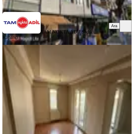
Ara
Ara
TAM NOKTA ADİL
Sadık
Kapancı
SİTE İÇİ
Beyaz Yaka'dan Bahçelievler
Mahallesinde 2+1 Satılık Daire
Bergama, Bahçelievler Mahallesi
2+1
·
115 m²
·
3. Kat
·
22.07.2026
3.250.000 ₺
Beyaz Yaka Gayrimenkul
Faik Gündüz
Ara