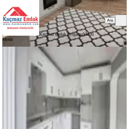
Ara
Kaçmaz emlak bergama
Mutlu
Metin
KOMBİLİ
Geniş Ev Arayanlar İçin Satılık 4+1
Bergama, Bahçelievler Mahallesi
4+1
·
170 m²
·
4. Kat
·
10.04.2026
3.600.000 ₺
Geri Dönüş:
12 yıl
TAM NOKTA ADİL
Sadık Kapancı
Ara