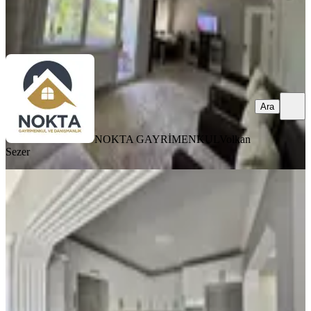
NOKTA GAYRİMENKUL
Volkan Sezer
Ara
Ara
NOKTA GAYRİMENKUL
Volkan
Sezer
KOMBİLİ
Bergama Bahçelievlerde Geniş Satılık
Daire
Bergama, Bahçelievler Mahallesi
4+1
·
170 m²
·
4. Kat
·
12.06.2026
3.875.000 ₺
Yatırım Skoru
:
62
Fırsat