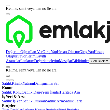
Kelime, semt veya ilan no ile ara...
Değerini Öğren
İlan Ver
Giriş Yap
Hesap Oluştur
Giriş Yap
Hesap
Oluştur
Favorilerim
Kayıtlı
Aramalar
İlanlarım
Değerlemelerim
Mesajlar
Bildirimler
Geri Bildirim
Kelime, semt veya ilan no ile ara...
Satılık
Kiralık
Yatırım
Danışmanlar
Sat
Konut
Satılık Konut
Satılık Daire
Yeni İlanlar
Haritada Ara
İş Yeri & Arsa
Satılık İş Yeri
Satılık Dükkan
Satılık Arsa
Satılık Tarla
Projeler
Tüm Projeler
Ankara Konut Projeleri
Yeni Projeler