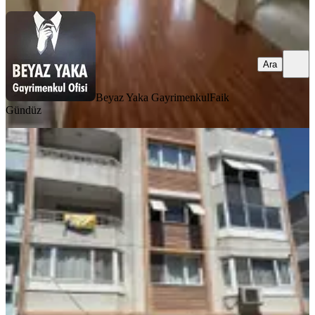
Ara
Beyaz Yaka Gayrimenkul
Faik
Gündüz
SİTE İÇİ
%
26
🏡 Bahçelievler Mahallesi’nde
Ebeveyn Banyolu 3+1 Satılık Daire
Bergama, Bahçelievler Mahallesi
3+1
·
145 m²
·
2. Kat
·
07.07.2026
2.850.000 ₺
3.850.000 ₺
GÜZELUYAR GAYRİMENKUL
Zeki BOZKAYA