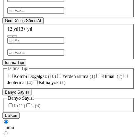
—
Geri Dönüş Süresi
AI
12 yıl
13+ yıl
—
Isıtma Tipi
Isıtma Tipi
Kombi Doğalgaz
(
10
)
Yerden ısıtma
(
1
)
Klimalı
(
2
)
Jeotermal
(
4
)
Isıtma yok
(
1
)
Banyo Sayısı
Banyo Sayısı
1
(
12
)
2
(
6
)
Balkon
Tümü