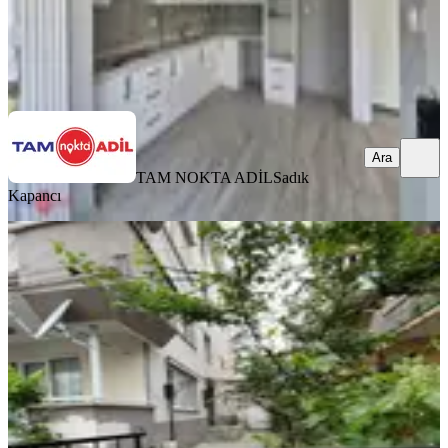
TAM NOKTA ADİL
Sadık Kapancı
Ara
Ara
TAM NOKTA ADİL
Sadık
Kapancı
KOMBİLİ
Bahçelievler Mahallesi 3+1 Geniş
Daire
Bergama, Bahçelievler Mahallesi
3+1
·
140 m²
·
2. Kat
·
14.05.2026
3.250.000 ₺