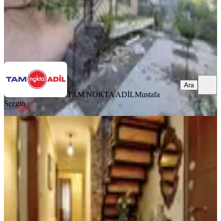
TAM NOKTA ADİL
Mustafa Sezgin
Ara
Ara
TAM NOKTA ADİL
Mustafa
Sezgin
BALKONLU
Bergama Merkezde Jakuzili 340 M2,
7+2 Dublexs Satılık Daire
Bergama, Bahçelievler Mahallesi
7+2
·
350 m²
·
3. Kat
·
24.06.2026
9.100.000 ₺