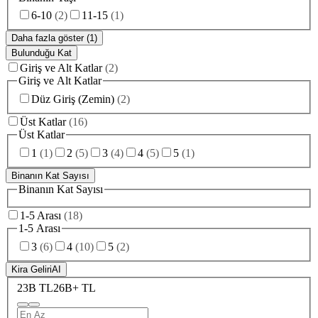
6-10
(
2
)
11-15
(
1
)
Daha fazla göster (1)
Bulunduğu Kat
Giriş ve Alt Katlar
(
2
)
Giriş ve Alt Katlar
Düz Giriş (Zemin)
(
2
)
Üst Katlar
(
16
)
Üst Katlar
1
(
1
)
2
(
5
)
3
(
4
)
4
(
5
)
5
(
1
)
Binanın Kat Sayısı
Binanın Kat Sayısı
1-5 Arası
(
18
)
1-5 Arası
3
(
6
)
4
(
10
)
5
(
2
)
Kira Geliri
AI
23B TL
26B+ TL