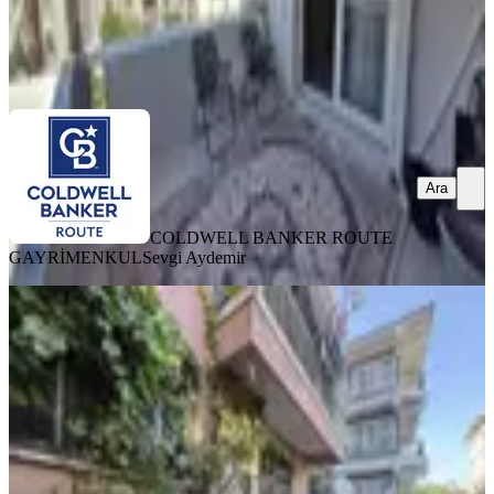
COLDWELL BANKER ROUTE GAYRİMENKUL
Sevgi
Aydemir
Ara
Ara
COLDWELL BANKER ROUTE
GAYRİMENKUL
Sevgi Aydemir
BALKONLU
Bahçelievler'de 150 M2 , Bahçeli 3+1
Masrafsız Daire
Bergama, Bahçelievler Mahallesi
3+1
·
150 m²
·
Düz Giriş (Zemin)
·
24.06.2026
2.700.000 ₺