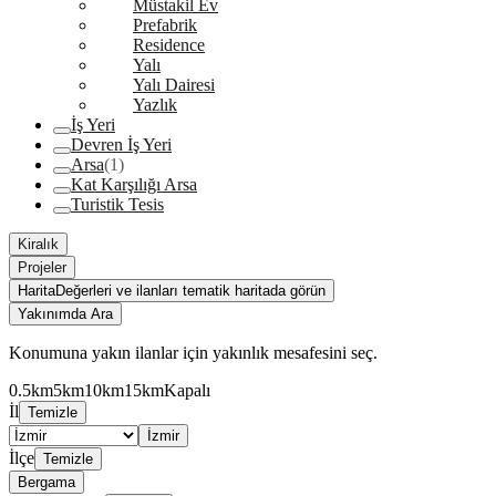
Müstakil Ev
Prefabrik
Residence
Yalı
Yalı Dairesi
Yazlık
İş Yeri
Devren İş Yeri
Arsa
(1)
Kat Karşılığı Arsa
Turistik Tesis
Kiralık
Projeler
Harita
Değerleri ve ilanları tematik haritada görün
Yakınımda Ara
Konumuna yakın ilanlar için yakınlık mesafesini seç.
0.5km
5km
10km
15km
Kapalı
İl
Temizle
İzmir
İlçe
Temizle
Bergama