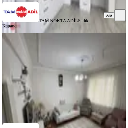
Ara
TAM NOKTA ADİL
Sadık
Kapancı
KOMBİLİ
Güzeluyar Gayrimenkul Farkıyla
Satılık 3+1 Bakımlı Daire
Bergama, Bahçelievler Mahallesi
3+1
·
140 m²
·
2. Kat
·
10.04.2026
3.950.000 ₺
GÜZELUYAR GAYRİMENKUL
Necati Güzeluyar
Ara