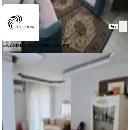
Ara
GÜZELUYAR
GAYRİMENKUL
Necati Güzeluyar
KOMBİLİ
Beyazyaka'dan Bahçelievler
Mahallesinde 5+1 Dubleks Daire
Bergama, Bahçelievler Mahallesi
5+1
·
200 m²
·
4. Kat
·
22.02.2026
7.250.000 ₺
Beyaz Yaka Gayrimenkul
Faik Gündüz