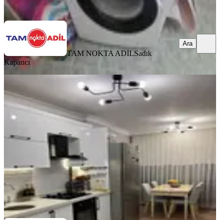
Ara
Ara
TAM NOKTA ADİL
Sadık
Kapancı
EBV. BANYO
Bergama Satılık 3+1 Daire
Bergama, Bahçelievler Mahallesi
3+1
·
130 m²
·
1. Kat
·
07.05.2026
6.500.000 ₺
Kaçmaz emlak bergama
Mutlu Metin
Ara