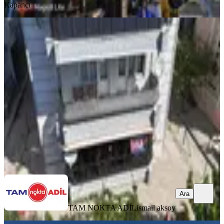
Kapancı
BALKONLU
Bergama Fatih Mahallesinde Satılık
Geniş 3+1 Daire
Bergama, Fatih Mahallesi
3+1
·
140 m²
·
Yüksek giriş
·
05.08.2026
3.825.000 ₺
TAM NOKTA ADİL
ismail aksoy
Ara
Ara
TAM NOKTA ADİL
ismail aksoy