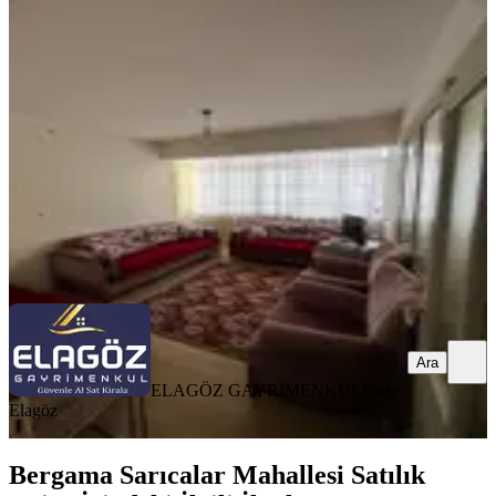
Şehir Merkezinde 1 + 1
Bergama, Turabey Mahallesi
1+1
·
67 m²
·
4. Kat
·
31.07.2026
1.500.000 ₺
ELAGÖZ GAYRİMENKUL
Faize Elagöz
Ara
Ara
ELAGÖZ GAYRİMENKUL
Faize
Elagöz
Bergama Sarıcalar Mahallesi Satılık