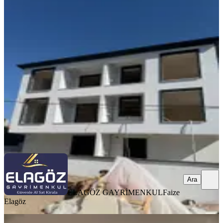
SİTE İÇİ
Cumhuriyet Lisesinin Yanı 1 + 1 Geniş
Daire
Bergama, Atatürk Mahallesi
1+1
·
65 m²
·
Düz Giriş (Zemin)
·
01.08.2026
2.750.000 ₺
ELAGÖZ GAYRİMENKUL
Faize Elagöz
Ara
Ara
ELAGÖZ GAYRİMENKUL
Faize
Elagöz
SİTE İÇİ