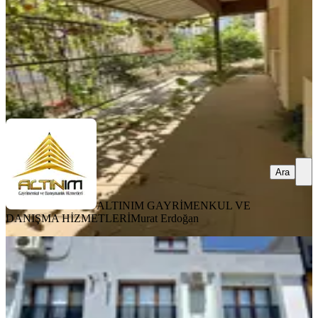
ALTINIM GAYRİMENKUL VE DANIŞMA
HİZMETLERİ
Murat Erdoğan
Ara
Ara
ALTINIM GAYRİMENKUL VE
DANIŞMA HİZMETLERİ
Murat Erdoğan
YENİ
Bergama Gaziosmanpaşa Fırsat
Satılık Sıfır 2+1 Daire
Bergama, Gaziosmanpaşa Mahallesi