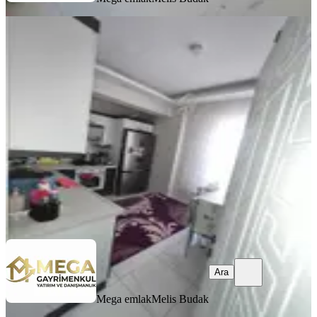
ÖNE ÇIKAN
%
2
Mega Gayrimenkul'den Satılık
Atatürk Ma Geniş Ve Ferah 2+1 Daire
Bergama, Atatürk Mahallesi
2+1
·
100 m²
·
Yüksek giriş
·
22.07.2026
3.950.000 ₺
4.040.000 ₺
Mega emlak
Melis Budak
Ara
Ara
Mega emlak
Melis Budak