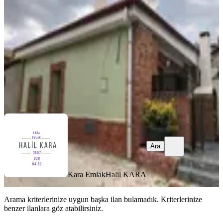
Bergama, Sarıcalar Mahallesi
2+1
·
90 m²
·
Düz Giriş (Zemin)
·
09.11.2025
2.200.000 ₺
2.350.000 ₺
Kara Emlak
Halil KARA
Ara
Ara
Kara Emlak
Halil KARA
Arama kriterlerinize uygun başka ilan bulamadık.
Kriterlerinize
benzer ilanlara göz atabilirsiniz.