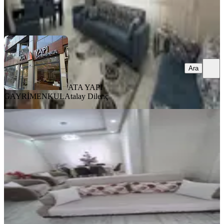
ATA YAPI GAYRİMENKUL
Atalay Dilenç
Ara
Ara
ATA YAPI
GAYRİMENKUL
Atalay Dilenç
YENİ
Sahibinden Acil Satılık
Bergama, Atatürk Mahallesi
2+1
·
92 m²
·
Bahçe katı
·
02.08.2026
4.040.000 ₺
Emrah Koç
Ara