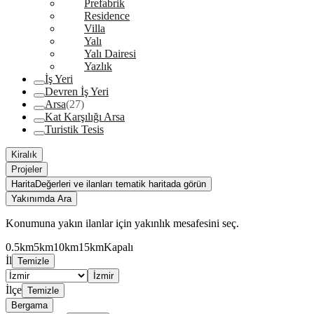
Prefabrik
Residence
Villa
Yalı
Yalı Dairesi
Yazlık
İş Yeri
Devren İş Yeri
Arsa
(27)
Kat Karşılığı Arsa
Turistik Tesis
Kiralık
Projeler
Harita
Değerleri ve ilanları tematik haritada görün
Yakınımda Ara
Konumuna yakın ilanlar için yakınlık mesafesini seç.
0.5km
5km
10km
15km
Kapalı
İl
Temizle
İzmir
İlçe
Temizle
Bergama