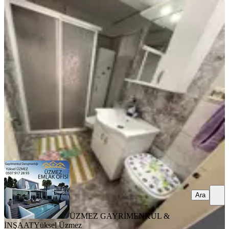
YENİ
Üzmez Gayrimenkulden Ful Tadilatlı
Satılık 2+1 Daire
Bergama, Barbaros Mahallesi
2+1
·
120 m²
·
1. Kat
·
05.08.2026
2.800.000 ₺
ÜZMEZ GAYRİMENKUL & İNŞAAT
Yüksel Üzmez
Ara
Ara
ÜZMEZ GAYRİMENKUL &
İNŞAAT
Yüksel Üzmez