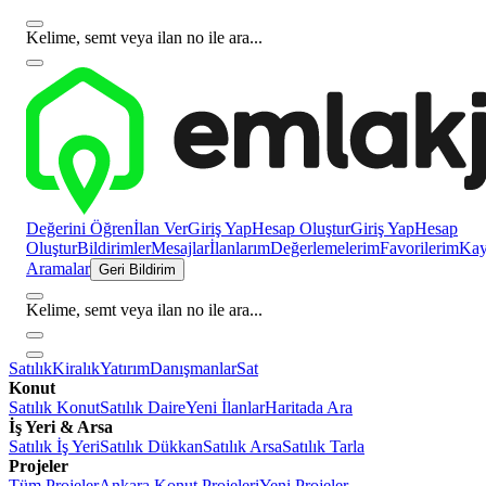
Kelime, semt veya ilan no ile ara...
Değerini Öğren
İlan Ver
Giriş Yap
Hesap Oluştur
Giriş Yap
Hesap
Oluştur
Bildirimler
Mesajlar
İlanlarım
Değerlemelerim
Favorilerim
Kayı
Aramalar
Geri Bildirim
Kelime, semt veya ilan no ile ara...
Satılık
Kiralık
Yatırım
Danışmanlar
Sat
Konut
Satılık Konut
Satılık Daire
Yeni İlanlar
Haritada Ara
İş Yeri & Arsa
Satılık İş Yeri
Satılık Dükkan
Satılık Arsa
Satılık Tarla
Projeler
Tüm Projeler
Ankara Konut Projeleri
Yeni Projeler