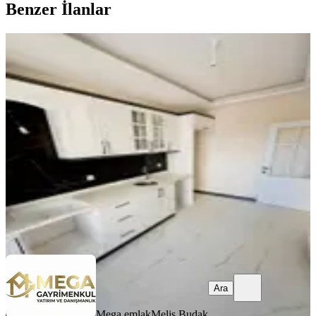
Benzer İlanlar
ÖNE ÇIKAN
Mega Gayrimenkulden Fatih Mah
Satılık 3+1 Sıfır Daire
Bergama, Fatih Mahallesi
3+1
·
130 m²
·
2. Kat
·
05.08.2026
5.250.000 ₺
Mega emlak
Melis Budak
Ara
Ara
Mega emlak
Melis Budak