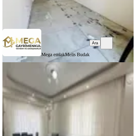
Mega emlak
Melis Budak
Ara
Ara
Mega emlak
Melis Budak
YENİ
Ata Gayrimenkulden Ana Cadde
Üstünde 2+1
Bergama, Atatürk Mahallesi
2+1
·
95 m²
·
3. Kat
·
02.08.2026
4.150.000 ₺