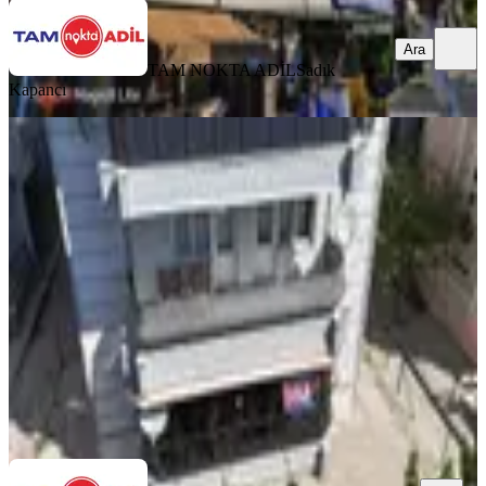
Ara
TAM NOKTA ADİL
Sadık
Kapancı
BALKONLU
Bergama Fatih Mahallesinde Satılık
Geniş 3+1 Daire
Bergama, Fatih Mahallesi
3+1
·
140 m²
·
Yüksek giriş
·
05.08.2026
3.825.000 ₺
TAM NOKTA ADİL
ismail aksoy
Ara