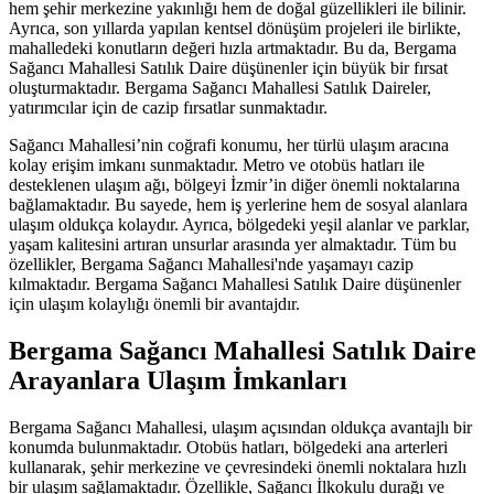
hem şehir merkezine yakınlığı hem de doğal güzellikleri ile bilinir.
Ayrıca, son yıllarda yapılan kentsel dönüşüm projeleri ile birlikte,
mahalledeki konutların değeri hızla artmaktadır. Bu da, Bergama
Sağancı Mahallesi Satılık Daire düşünenler için büyük bir fırsat
oluşturmaktadır. Bergama Sağancı Mahallesi Satılık Daireler,
yatırımcılar için de cazip fırsatlar sunmaktadır.
Sağancı Mahallesi’nin coğrafi konumu, her türlü ulaşım aracına
kolay erişim imkanı sunmaktadır. Metro ve otobüs hatları ile
desteklenen ulaşım ağı, bölgeyi İzmir’in diğer önemli noktalarına
bağlamaktadır. Bu sayede, hem iş yerlerine hem de sosyal alanlara
ulaşım oldukça kolaydır. Ayrıca, bölgedeki yeşil alanlar ve parklar,
yaşam kalitesini artıran unsurlar arasında yer almaktadır. Tüm bu
özellikler, Bergama Sağancı Mahallesi'nde yaşamayı cazip
kılmaktadır. Bergama Sağancı Mahallesi Satılık Daire düşünenler
için ulaşım kolaylığı önemli bir avantajdır.
Bergama Sağancı Mahallesi Satılık Daire
Arayanlara Ulaşım İmkanları
Bergama Sağancı Mahallesi, ulaşım açısından oldukça avantajlı bir
konumda bulunmaktadır. Otobüs hatları, bölgedeki ana arterleri
kullanarak, şehir merkezine ve çevresindeki önemli noktalara hızlı
bir ulaşım sağlamaktadır. Özellikle, Sağancı İlkokulu durağı ve