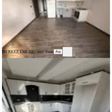
Bergama, Atatürk Mahallesi
1+1
·
50 m²
·
Yüksek giriş
·
05.08.2026
2.800.000 ₺
MERKEZ EMLAK
Caner Vural
Ara
MERKEZ EMLAK
Caner Vural
Ara
YENİ
Mega Gayrimenkulden Fatih Mah
Satılık Sıfır 2+1 Daire
Bergama, Fatih Mahallesi
2+1
·
90 m²
·
2. Kat
·
05.08.2026
4.250.000 ₺