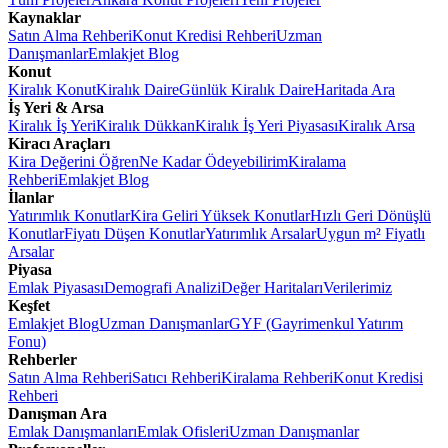
Kaynaklar
Satın Alma Rehberi
Konut Kredisi Rehberi
Uzman
Danışmanlar
Emlakjet Blog
Konut
Kiralık Konut
Kiralık Daire
Günlük Kiralık Daire
Haritada Ara
İş Yeri & Arsa
Kiralık İş Yeri
Kiralık Dükkan
Kiralık İş Yeri Piyasası
Kiralık Arsa
Kiracı Araçları
Kira Değerini Öğren
Ne Kadar Ödeyebilirim
Kiralama
Rehberi
Emlakjet Blog
İlanlar
Yatırımlık Konutlar
Kira Geliri Yüksek Konutlar
Hızlı Geri Dönüşlü
Konutlar
Fiyatı Düşen Konutlar
Yatırımlık Arsalar
Uygun m² Fiyatlı
Arsalar
Piyasa
Emlak Piyasası
Demografi Analizi
Değer Haritaları
Verilerimiz
Keşfet
Emlakjet Blog
Uzman Danışmanlar
GYF (Gayrimenkul Yatırım
Fonu)
Rehberler
Satın Alma Rehberi
Satıcı Rehberi
Kiralama Rehberi
Konut Kredisi
Rehberi
Danışman Ara
Emlak Danışmanları
Emlak Ofisleri
Uzman Danışmanlar