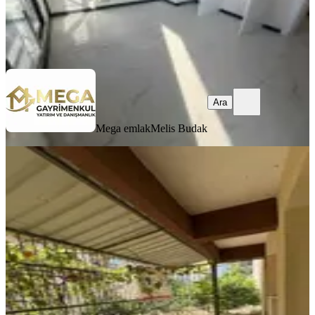
Mega emlak
Melis Budak
Ara
Ara
Mega emlak
Melis Budak
YENİ
Fatih Mah.satılık Bahçe Dubleks
Bergama, Fatih Mahallesi
2+2
·
145 m²
·
Bahçe katı
·
05.08.2026
2.850.000 ₺
ALTINIM GAYRİMENKUL VE DANIŞMA