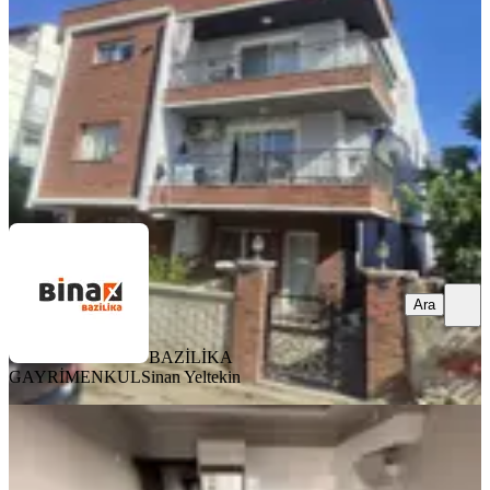
6+1
·
138 m²
·
2. Kat
·
06.08.2026
7.500.000 ₺
BAZİLİKA GAYRİMENKUL
Sinan Yeltekin
Ara
Ara
BAZİLİKA
GAYRİMENKUL
Sinan Yeltekin
YENİ
Atatürk Mahallesinde Lüks 1+1
Satılık Daire Fırsat!!!