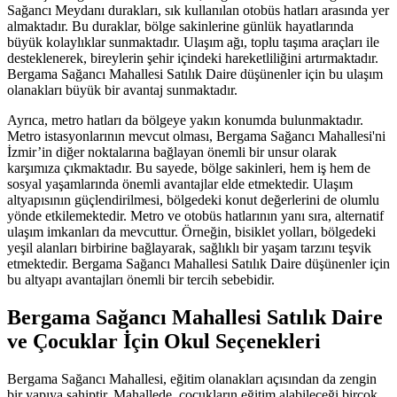
Sağancı Meydanı durakları, sık kullanılan otobüs hatları arasında yer
almaktadır. Bu duraklar, bölge sakinlerine günlük hayatlarında
büyük kolaylıklar sunmaktadır. Ulaşım ağı, toplu taşıma araçları ile
desteklenerek, bireylerin şehir içindeki hareketliliğini artırmaktadır.
Bergama Sağancı Mahallesi Satılık Daire düşünenler için bu ulaşım
olanakları büyük bir avantaj sunmaktadır.
Ayrıca, metro hatları da bölgeye yakın konumda bulunmaktadır.
Metro istasyonlarının mevcut olması, Bergama Sağancı Mahallesi'ni
İzmir’in diğer noktalarına bağlayan önemli bir unsur olarak
karşımıza çıkmaktadır. Bu sayede, bölge sakinleri, hem iş hem de
sosyal yaşamlarında önemli avantajlar elde etmektedir. Ulaşım
altyapısının güçlendirilmesi, bölgedeki konut değerlerini de olumlu
yönde etkilemektedir. Metro ve otobüs hatlarının yanı sıra, alternatif
ulaşım imkanları da mevcuttur. Örneğin, bisiklet yolları, bölgedeki
yeşil alanları birbirine bağlayarak, sağlıklı bir yaşam tarzını teşvik
etmektedir. Bergama Sağancı Mahallesi Satılık Daire düşünenler için
bu altyapı avantajları önemli bir tercih sebebidir.
Bergama Sağancı Mahallesi Satılık Daire
ve Çocuklar İçin Okul Seçenekleri
Bergama Sağancı Mahallesi, eğitim olanakları açısından da zengin
bir yapıya sahiptir. Mahallede, çocukların eğitim alabileceği birçok