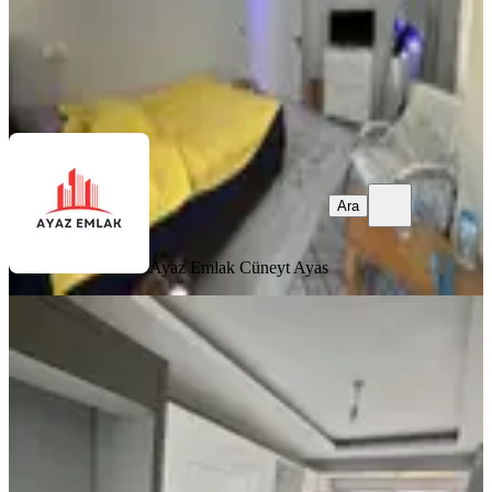
Ayaz Emlak
Cüneyt Ayas
Ara
Ara
Ayaz Emlak
Cüneyt Ayas
YENİ
Kale Gayrimenkulden
Gaziosmanpaşa Mah Satılık 2+1
Daire
Bergama, Gaziosmanpaşa Mahallesi
2+1
·
90 m²
·
4. Kat
·
06.08.2026