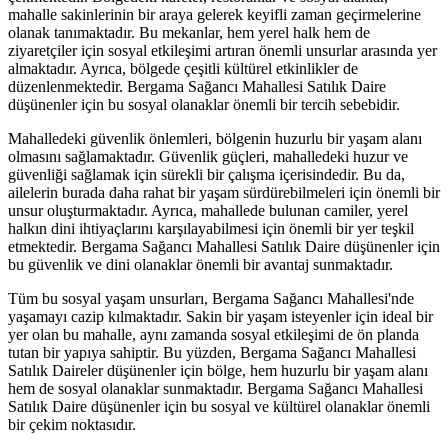
mahalle sakinlerinin bir araya gelerek keyifli zaman geçirmelerine
olanak tanımaktadır. Bu mekanlar, hem yerel halk hem de
ziyaretçiler için sosyal etkileşimi artıran önemli unsurlar arasında yer
almaktadır. Ayrıca, bölgede çeşitli kültürel etkinlikler de
düzenlenmektedir. Bergama Sağancı Mahallesi Satılık Daire
düşünenler için bu sosyal olanaklar önemli bir tercih sebebidir.
Mahalledeki güvenlik önlemleri, bölgenin huzurlu bir yaşam alanı
olmasını sağlamaktadır. Güvenlik güçleri, mahalledeki huzur ve
güvenliği sağlamak için sürekli bir çalışma içerisindedir. Bu da,
ailelerin burada daha rahat bir yaşam sürdürebilmeleri için önemli bir
unsur oluşturmaktadır. Ayrıca, mahallede bulunan camiler, yerel
halkın dini ihtiyaçlarını karşılayabilmesi için önemli bir yer teşkil
etmektedir. Bergama Sağancı Mahallesi Satılık Daire düşünenler için
bu güvenlik ve dini olanaklar önemli bir avantaj sunmaktadır.
Tüm bu sosyal yaşam unsurları, Bergama Sağancı Mahallesi'nde
yaşamayı cazip kılmaktadır. Sakin bir yaşam isteyenler için ideal bir
yer olan bu mahalle, aynı zamanda sosyal etkileşimi de ön planda
tutan bir yapıya sahiptir. Bu yüzden, Bergama Sağancı Mahallesi
Satılık Daireler düşünenler için bölge, hem huzurlu bir yaşam alanı
hem de sosyal olanaklar sunmaktadır. Bergama Sağancı Mahallesi
Satılık Daire düşünenler için bu sosyal ve kültürel olanaklar önemli
bir çekim noktasıdır.