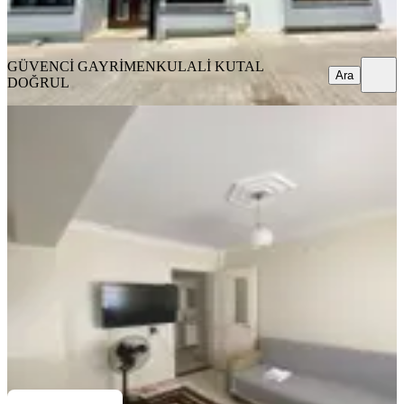
GÜVENCİ GAYRİMENKUL
ALİ KUTAL DOĞRUL
Ara
GÜVENCİ GAYRİMENKUL
ALİ KUTAL
Ara
DOĞRUL
YENİ
Zafer Mahallesi Satılık 4+1 Ters
Dublex
Bergama, Zafer Mahallesi
4+1
·
200 m²
·
Kot 1
·
04.08.2026
5.250.000 ₺
Ayaz Emlak
Cüneyt Ayas
Ara