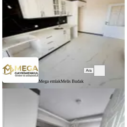
3+1
·
130 m²
·
2. Kat
·
05.08.2026
5.250.000 ₺
Mega emlak
Melis Budak
Ara
Ara
Mega emlak
Melis Budak
ÖNE ÇIKAN
%
2
Mega Gayrimenkul'den Satılık
Atatürk Ma Geniş Ve Ferah 2+1 Daire
Bergama, Atatürk Mahallesi
2+1
·
100 m²
·
Yüksek giriş
·
22.07.2026