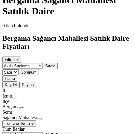
Satılık Daire
0
ilan bulundu
Bergama Sağancı Mahallesi Satılık Daire
Fiyatları
Filtrele
3
Sırala
Görünüm
Harita
Kaydet
Paylaş
İl
İzmir
İlçe
Bergama
Semt
Sağancı Mahallesi
Tümünü Temizle
Tüm İlanlar