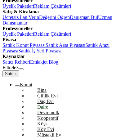
Profesyoneller
Üyelik Paketleri
Reklam Çözümleri
Satış & Kiralama
Ücretsiz İlan Verin
Değerini Öğren
Danışman Bul
Uzman
Danışmanlar
Profesyoneller
Üyelik Paketleri
Reklam Çözümleri
Piyasa
Satılık Konut Piyasası
Satılık Arsa Piyasası
Satılık Arazi
Piyasası
Satılık İş Yeri Piyasası
Kaynaklar
Satıcı Rehberi
Emlakjet Blog
Filtrele
3
Satılık
Konut
Bina
Çiftlik Evi
Dağ Evi
Daire
Devremülk
Kooperatif
Köşk
Köy Evi
Müstakil Ev