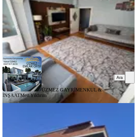
2.800.000 ₺
ÜZMEZ GAYRİMENKUL & İNŞAAT
Mert Yıldırım
Ara
Ara
ÜZMEZ GAYRİMENKUL &
İNŞAAT
Mert Yıldırım
YENİ
Fatih Mah. 3 Ayrı Daireye Bölünmüş
Yüksek Kira Getirili Dublex
Bergama, Fatih Mahallesi