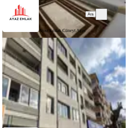
Ara
Ayaz Emlak
Cüneyt Ayas
BALKONLU
Bergama Atatürk Bulvarı Cadde Üstü
3+1 Daire
Bergama, Bahçelievler Mahallesi
3+1
·
120 m²
·
3. Kat
·
05.08.2026
3.000.000 ₺
TAM NOKTA ADİL
Sadık Kapancı
Ara