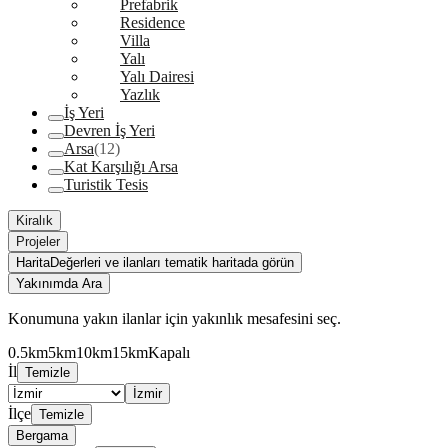
Prefabrik
Residence
Villa
Yalı
Yalı Dairesi
Yazlık
İş Yeri
Devren İş Yeri
Arsa
(12)
Kat Karşılığı Arsa
Turistik Tesis
Kiralık
Projeler
Harita
Değerleri ve ilanları tematik haritada görün
Yakınımda Ara
Konumuna yakın ilanlar için yakınlık mesafesini seç.
0.5km
5km
10km
15km
Kapalı
İl
Temizle
İzmir
İlçe
Temizle
Bergama