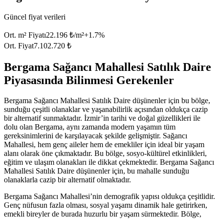
Güncel fiyat verileri
Ort. m² Fiyatı
22.196 ₺/m²
+
1.7
%
Ort. Fiyat
7.102.720 ₺
Bergama Sağancı Mahallesi Satılık Daire
Piyasasında Bilinmesi Gerekenler
Bergama Sağancı Mahallesi Satılık Daire düşünenler için bu bölge,
sunduğu çeşitli olanaklar ve yaşanabilirlik açısından oldukça cazip
bir alternatif sunmaktadır. İzmir’in tarihi ve doğal güzellikleri ile
dolu olan Bergama, aynı zamanda modern yaşamın tüm
gereksinimlerini de karşılayacak şekilde gelişmiştir. Sağancı
Mahallesi, hem genç aileler hem de emekliler için ideal bir yaşam
alanı olarak öne çıkmaktadır. Bu bölge, sosyo-kültürel etkinlikleri,
eğitim ve ulaşım olanakları ile dikkat çekmektedir. Bergama Sağancı
Mahallesi Satılık Daire düşünenler için, bu mahalle sunduğu
olanaklarla cazip bir alternatif olmaktadır.
Bergama Sağancı Mahallesi’nin demografik yapısı oldukça çeşitlidir.
Genç nüfusun fazla olması, sosyal yaşamı dinamik hale getirirken,
emekli bireyler de burada huzurlu bir yaşam sürmektedir. Bölge,