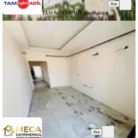
Ara
TAM NOKTA ADİL
ismail aksoy
MANZARALI
Mega Gayrimenkulden Atatürk
Mahallesinde Satılık 2+1 Sıfır Daire
Bergama, Atatürk Mahallesi
2+1
·
95 m²
·
3. Kat
·
03.08.2026
3.850.000 ₺
Mega emlak
Melis Budak
Ara
Ara