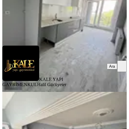
4.300.000 ₺
KALE YAPI GAYRİMENKUL
Halil Gücüyeter
Ara
Ara
KALE YAPI
GAYRİMENKUL
Halil Gücüyeter
YENİ
Üzmez Gayrimenkuldan Ful Tadilatlı
Satılık 2-1 Daire
Bergama, Barbaros Mahallesi
2+1
·
120 m²
·
1. Kat
·
06.08.2026