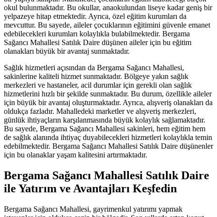
okul bulunmaktadır. Bu okullar, anaokulundan liseye kadar geniş bir
yelpazeye hitap etmektedir. Ayrıca, özel eğitim kurumları da
mevcuttur. Bu sayede, aileler çocuklarının eğitimini güvenle emanet
edebilecekleri kurumları kolaylıkla bulabilmektedir. Bergama
Sağancı Mahallesi Satılık Daire düşünen aileler için bu eğitim
olanakları büyük bir avantaj sunmaktadır.
Sağlık hizmetleri açısından da Bergama Sağancı Mahallesi,
sakinlerine kaliteli hizmet sunmaktadır. Bölgeye yakın sağlık
merkezleri ve hastaneler, acil durumlar için gerekli olan sağlık
hizmetlerini hızlı bir şekilde sunmaktadır. Bu durum, özellikle aileler
için büyük bir avantaj oluşturmaktadır. Ayrıca, alışveriş olanakları da
oldukça fazladır. Mahalledeki marketler ve alışveriş merkezleri,
günlük ihtiyaçların karşılanmasında büyük kolaylık sağlamaktadır.
Bu sayede, Bergama Sağancı Mahallesi sakinleri, hem eğitim hem
de sağlık alanında ihtiyaç duyabilecekleri hizmetleri kolaylıkla temin
edebilmektedir. Bergama Sağancı Mahallesi Satılık Daire düşünenler
için bu olanaklar yaşam kalitesini artırmaktadır.
Bergama Sağancı Mahallesi Satılık Daire
ile Yatırım ve Avantajları Keşfedin
Bergama Sağancı Mahallesi, gayrimenkul yatırımı yapmak