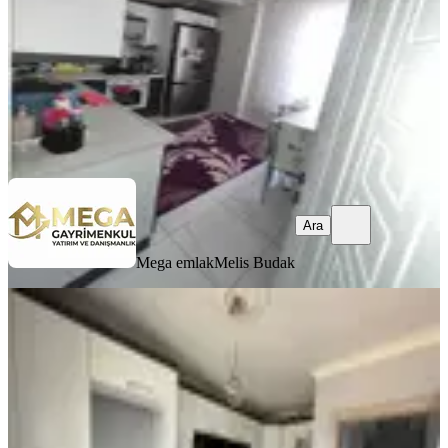
3.950.000 ₺
4.040.000 ₺
Mega emlak
Melis Budak
Ara
Ara
Mega emlak
Melis Budak
YENİ
Fatıh Mahallesı 4 + 1 Dubleks
Bergama, Fatih Mahallesi
4+1
·
185 m²
·
4. Kat
·
07.08.2026
6.450.000 ₺