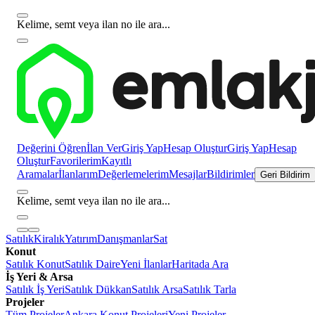
Kelime, semt veya ilan no ile ara...
Değerini Öğren
İlan Ver
Giriş Yap
Hesap Oluştur
Giriş Yap
Hesap
Oluştur
Favorilerim
Kayıtlı
Aramalar
İlanlarım
Değerlemelerim
Mesajlar
Bildirimler
Geri Bildirim
Kelime, semt veya ilan no ile ara...
Satılık
Kiralık
Yatırım
Danışmanlar
Sat
Konut
Satılık Konut
Satılık Daire
Yeni İlanlar
Haritada Ara
İş Yeri & Arsa
Satılık İş Yeri
Satılık Dükkan
Satılık Arsa
Satılık Tarla
Projeler
Tüm Projeler
Ankara Konut Projeleri
Yeni Projeler