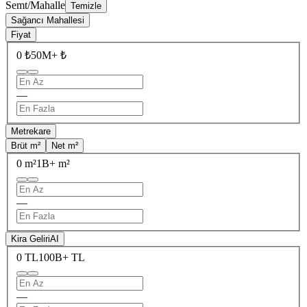
Semt/Mahalle
Temizle
Sağancı Mahallesi
Fiyat
0 ₺
50M+ ₺
—
Metrekare
Brüt m²
Net m²
0 m²
1B+ m²
—
Kira Geliri
AI
0 TL
100B+ TL
—