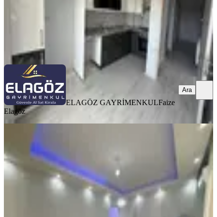
ELAGÖZ GAYRİMENKUL
Faize Elagöz
Ara
Ara
ELAGÖZ GAYRİMENKUL
Faize
Elagöz
YENİ
Zafer Mahallesi Satılık Kapalı Mutfak
1+1 Daire
Bergama, Zafer Mahallesi
1+1
·
49 m²
·
Kot 1
·
06.08.2026
3.000.000 ₺