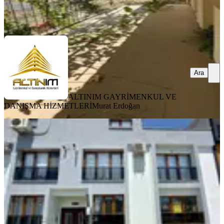
HİZMETLERİ
Murat Erdoğan
Ara
Ara
ALTINIM GAYRİMENKUL VE
DANIŞMA HİZMETLERİ
Murat Erdoğan
YENİ
Bergama Gaziosmanpaşa Fırsat
Satılık Sıfır 2+1 Daire
Bergama, Gaziosmanpaşa Mahallesi
2+1
·
85 m²
·
Düz Giriş (Zemin)
·
04.08.2026
3.750.000 ₺