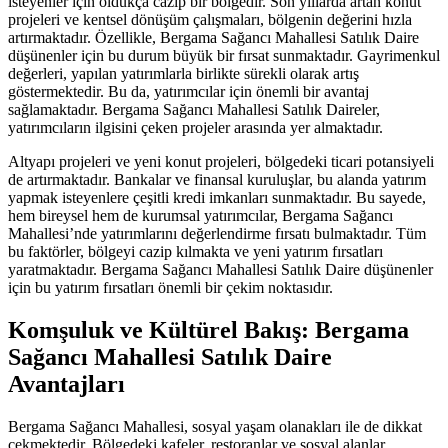
isteyenler için oldukça cazip bir bölgedir. Son yıllarda artan konut
projeleri ve kentsel dönüşüm çalışmaları, bölgenin değerini hızla
artırmaktadır. Özellikle, Bergama Sağancı Mahallesi Satılık Daire
düşünenler için bu durum büyük bir fırsat sunmaktadır. Gayrimenkul
değerleri, yapılan yatırımlarla birlikte sürekli olarak artış
göstermektedir. Bu da, yatırımcılar için önemli bir avantaj
sağlamaktadır. Bergama Sağancı Mahallesi Satılık Daireler,
yatırımcıların ilgisini çeken projeler arasında yer almaktadır.
Altyapı projeleri ve yeni konut projeleri, bölgedeki ticari potansiyeli
de artırmaktadır. Bankalar ve finansal kuruluşlar, bu alanda yatırım
yapmak isteyenlere çeşitli kredi imkanları sunmaktadır. Bu sayede,
hem bireysel hem de kurumsal yatırımcılar, Bergama Sağancı
Mahallesi’nde yatırımlarını değerlendirme fırsatı bulmaktadır. Tüm
bu faktörler, bölgeyi cazip kılmakta ve yeni yatırım fırsatları
yaratmaktadır. Bergama Sağancı Mahallesi Satılık Daire düşünenler
için bu yatırım fırsatları önemli bir çekim noktasıdır.
Komşuluk ve Kültürel Bakış: Bergama
Sağancı Mahallesi Satılık Daire
Avantajları
Bergama Sağancı Mahallesi, sosyal yaşam olanakları ile de dikkat
çekmektedir. Bölgedeki kafeler, restoranlar ve sosyal alanlar,