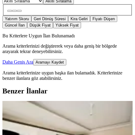
Akıllı Sıralama
Yatırım Skoru
Geri Dönüş Süresi
Kira Geliri
Fiyatı Düşen
Güncel İlan
Düşük Fiyat
Yüksek Fiyat
Bu Kriterlere Uygun İlan Bulunamadı
Arama kriterlerinizi değiştirerek veya daha geniş bir bölgede
arayarak tekrar deneyebilirsiniz.
Daha Geniş Ara
Aramayı Kaydet
Arama kriterlerinize uygun başka ilan bulamadık.
Kriterlerinize
benzer ilanlara göz atabilirsiniz.
Benzer İlanlar
ÖNE ÇIKAN
Mega Gayrimenkulden Fatih Mah
Satılık 3+1 Sıfır Daire
Bergama, Fatih Mahallesi