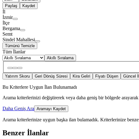
Paylaş
Kaydet
İl
İzmir
İlçe
Bergama
Semt
Sindel Mahallesi
Tümünü Temizle
Tüm İlanlar
Akıllı Sıralama
Yatırım Skoru
Geri Dönüş Süresi
Kira Geliri
Fiyatı Düşen
Güncel İ
Bu Kriterlere Uygun İlan Bulunamadı
Arama kriterlerinizi değiştirerek veya daha geniş bir bölgede arayarak 
Daha Geniş Ara
Aramayı Kaydet
Arama kriterlerinize uygun başka ilan bulamadık.
Kriterlerinize benzer
Benzer İlanlar