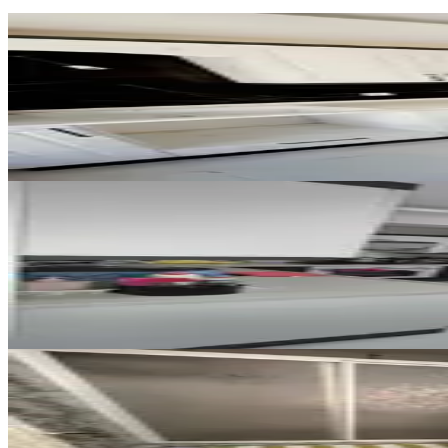
ÖNE ÇIKAN
Mega Gayrimenkulden Fatih Mah 
Bergama, Fatih Mahallesi
3+1
·
130 m²
·
2. Kat
·
05.08.2026
5.250.000 ₺
ÖNE ÇIKAN
%
2
Mega Gayrimenkul'den Satılık A
Bergama, Atatürk Mahallesi
2+1
·
100 m²
·
Yüksek giriş
·
22.07.2026
3.950.000 ₺
4.040.000 ₺
YENİ
Üzmez Gayrimenkulden Ful Tadila
Bergama, Barbaros Mahallesi