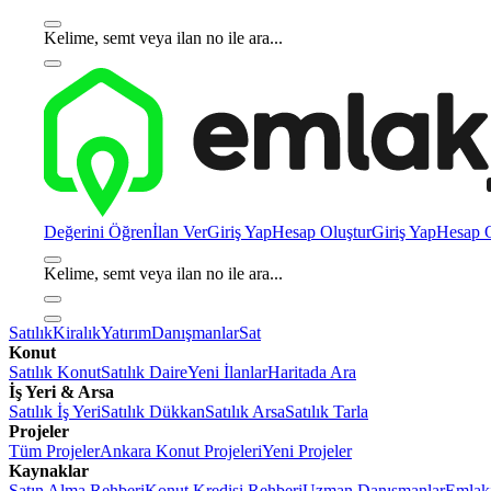
Kelime, semt veya ilan no ile ara...
Değerini Öğren
İlan Ver
Giriş Yap
Hesap Oluştur
Giriş Yap
Hesap O
Kelime, semt veya ilan no ile ara...
Satılık
Kiralık
Yatırım
Danışmanlar
Sat
Konut
Satılık Konut
Satılık Daire
Yeni İlanlar
Haritada Ara
İş Yeri & Arsa
Satılık İş Yeri
Satılık Dükkan
Satılık Arsa
Satılık Tarla
Projeler
Tüm Projeler
Ankara Konut Projeleri
Yeni Projeler
Kaynaklar
Satın Alma Rehberi
Konut Kredisi Rehberi
Uzman Danışmanlar
Emlakj