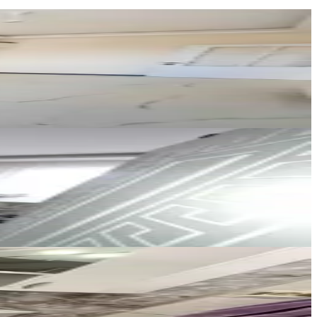
Mega emlak
Melis Budak
Ara
Mega emlak
Melis Budak
Ara
ÜZMEZ GAYRİMENKUL & İNŞAAT
Yüksel Üzmez
Ara