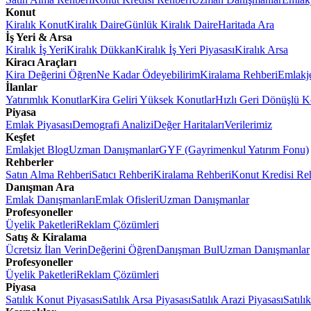
Konut
Kiralık Konut
Kiralık Daire
Günlük Kiralık Daire
Haritada Ara
İş Yeri & Arsa
Kiralık İş Yeri
Kiralık Dükkan
Kiralık İş Yeri Piyasası
Kiralık Arsa
Kiracı Araçları
Kira Değerini Öğren
Ne Kadar Ödeyebilirim
Kiralama Rehberi
Emlakj
İlanlar
Yatırımlık Konutlar
Kira Geliri Yüksek Konutlar
Hızlı Geri Dönüşlü K
Piyasa
Emlak Piyasası
Demografi Analizi
Değer Haritaları
Verilerimiz
Keşfet
Emlakjet Blog
Uzman Danışmanlar
GYF (Gayrimenkul Yatırım Fonu)
Rehberler
Satın Alma Rehberi
Satıcı Rehberi
Kiralama Rehberi
Konut Kredisi Re
Danışman Ara
Emlak Danışmanları
Emlak Ofisleri
Uzman Danışmanlar
Profesyoneller
Üyelik Paketleri
Reklam Çözümleri
Satış & Kiralama
Ücretsiz İlan Verin
Değerini Öğren
Danışman Bul
Uzman Danışmanlar
Profesyoneller
Üyelik Paketleri
Reklam Çözümleri
Piyasa
Satılık Konut Piyasası
Satılık Arsa Piyasası
Satılık Arazi Piyasası
Satılı