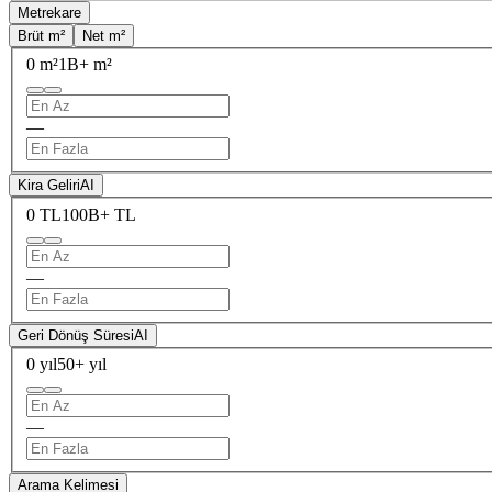
Metrekare
Brüt m²
Net m²
0 m²
1B+ m²
—
Kira Geliri
AI
0 TL
100B+ TL
—
Geri Dönüş Süresi
AI
0 yıl
50+ yıl
—
Arama Kelimesi