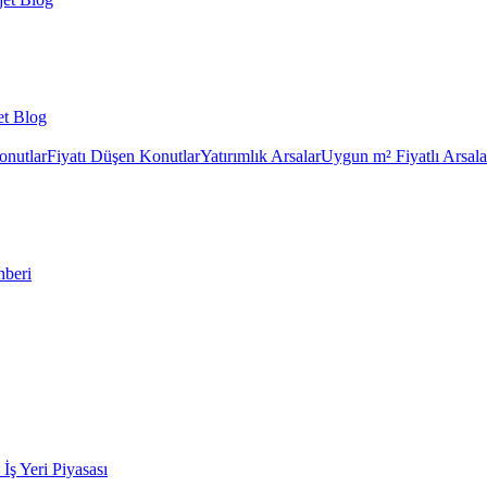
et Blog
onutlar
Fiyatı Düşen Konutlar
Yatırımlık Arsalar
Uygun m² Fiyatlı Arsala
hberi
k İş Yeri Piyasası