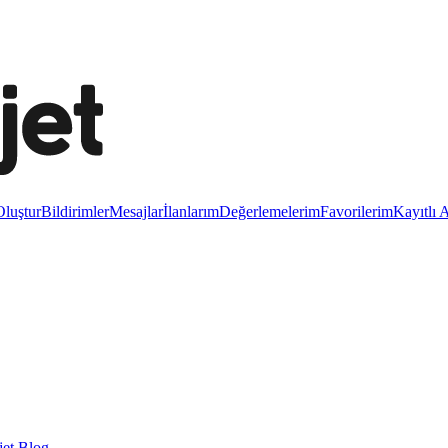
luştur
Bildirimler
Mesajlar
İlanlarım
Değerlemelerim
Favorilerim
Kayıtlı 
et Blog