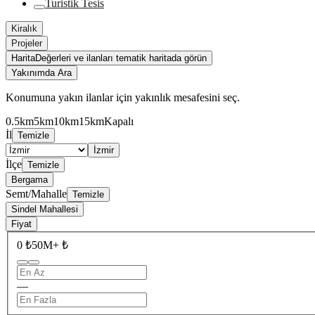
Turistik Tesis
Kiralık
Projeler
Harita
Değerleri ve ilanları tematik haritada görün
Yakınımda Ara
Konumuna yakın ilanlar için yakınlık mesafesini seç.
0.5km
5km
10km
15km
Kapalı
İl
Temizle
İzmir
İlçe
Temizle
Bergama
Semt/Mahalle
Temizle
Sindel Mahallesi
Fiyat
0 ₺
50M+ ₺
—