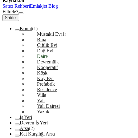
Kaynaklar
Satıcı Rehberi
Emlakjet Blog
Filtrele
3
Satılık
Konut
(1)
Müstakil Ev
(1)
Bina
Çiftlik Evi
Dağ Evi
Daire
Devremülk
Kooperatif
Köşk
Köy Evi
Prefabrik
Residence
Villa
Yalı
Yalı Dairesi
Yazlık
İş Yeri
Devren İş Yeri
Arsa
(2)
Kat Karşılığı Arsa