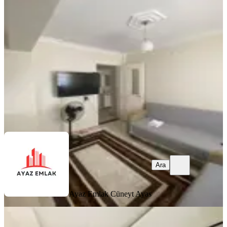
Bergama, Zafer Mahallesi
4+1
·
200 m²
·
Kot 1
·
04.08.2026
5.250.000 ₺
Ayaz Emlak
Cüneyt Ayas
Ara
Ara
Ayaz Emlak
Cüneyt Ayas
YENİ
Mega Gayrimenkulden Atatürk