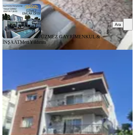
Ara
ÜZMEZ GAYRİMENKUL &
İNŞAAT
Mert Yıldırım
YENİ
Fatih Mah. 3 Ayrı Daireye Bölünmüş
Yüksek Kira Getirili Dublex
Bergama, Fatih Mahallesi
6+1
·
138 m²
·
2. Kat
·
06.08.2026
7.500.000 ₺
BAZİLİKA GAYRİMENKUL
Sinan Yeltekin