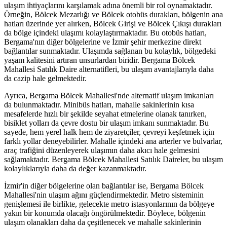
ulaşım ihtiyaçlarını karşılamak adına önemli bir rol oynamaktadır.
Örneğin, Bölcek Mezarlığı ve Bölcek otobüs durakları, bölgenin ana
hatları üzerinde yer alırken, Bölcek Girişi ve Bölcek Çıkışı durakları
da bölge içindeki ulaşımı kolaylaştırmaktadır. Bu otobüs hatları,
Bergama'nın diğer bölgelerine ve İzmir şehir merkezine direkt
bağlantılar sunmaktadır. Ulaşımda sağlanan bu kolaylık, bölgedeki
yaşam kalitesini artıran unsurlardan biridir. Bergama Bölcek
Mahallesi Satılık Daire alternatifleri, bu ulaşım avantajlarıyla daha
da cazip hale gelmektedir.
Ayrıca, Bergama Bölcek Mahallesi'nde alternatif ulaşım imkanları
da bulunmaktadır. Minibüs hatları, mahalle sakinlerinin kısa
mesafelerde hızlı bir şekilde seyahat etmelerine olanak tanırken,
bisiklet yolları da çevre dostu bir ulaşım imkanı sunmaktadır. Bu
sayede, hem yerel halk hem de ziyaretçiler, çevreyi keşfetmek için
farklı yollar deneyebilirler. Mahalle içindeki ana arterler ve bulvarlar,
araç trafiğini düzenleyerek ulaşımın daha akıcı hale gelmesini
sağlamaktadır. Bergama Bölcek Mahallesi Satılık Daireler, bu ulaşım
kolaylıklarıyla daha da değer kazanmaktadır.
İzmir'in diğer bölgelerine olan bağlantılar ise, Bergama Bölcek
Mahallesi'nin ulaşım ağını güçlendirmektedir. Metro sisteminin
genişlemesi ile birlikte, gelecekte metro istasyonlarının da bölgeye
yakın bir konumda olacağı öngörülmektedir. Böylece, bölgenin
ulaşım olanakları daha da çeşitlenecek ve mahalle sakinlerinin