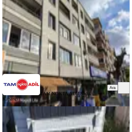
Bergama, Bahçelievler Mahallesi
3+1
·
120 m²
·
3. Kat
·
05.08.2026
3.000.000 ₺
TAM NOKTA ADİL
Sadık Kapancı
Ara
Ara
TAM NOKTA ADİL
Sadık
Kapancı
BALKONLU
Bergama Fatih Mahallesinde Satılık
Geniş 3+1 Daire