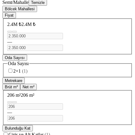
Semt/Mahalle
Temizle
Bölcek Mahallesi
Fiyat
2.4M ₺
2.4M ₺
—
Oda Sayısı
Oda Sayısı
2+1
(
1
)
Metrekare
Brüt m²
Net m²
206 m²
206 m²
—
Bulunduğu Kat
Giriş ve Alt Katlar
(
1
)