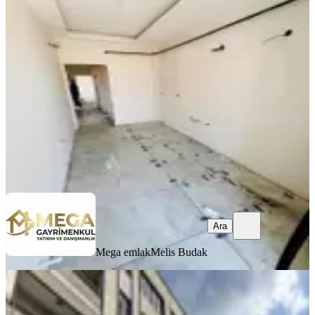
Mahallesinde Satılık 2+1 Sıfır Daire
Bergama, Atatürk Mahallesi
2+1
·
95 m²
·
3. Kat
·
03.08.2026
3.850.000 ₺
Mega emlak
Melis Budak
Ara
Ara
Mega emlak
Melis Budak
BALKONLU
Bergama Atatürk Bulvarı Cadde Üstü
3+1 Daire