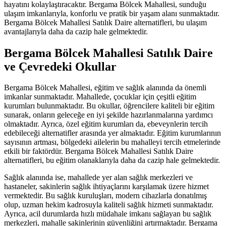
hayatını kolaylaştıracaktır. Bergama Bölcek Mahallesi, sunduğu
ulaşım imkanlarıyla, konforlu ve pratik bir yaşam alanı sunmaktadır.
Bergama Bölcek Mahallesi Satılık Daire alternatifleri, bu ulaşım
avantajlarıyla daha da cazip hale gelmektedir.
Bergama Bölcek Mahallesi Satılık Daire
ve Çevredeki Okullar
Bergama Bölcek Mahallesi, eğitim ve sağlık alanında da önemli
imkanlar sunmaktadır. Mahallede, çocuklar için çeşitli eğitim
kurumları bulunmaktadır. Bu okullar, öğrencilere kaliteli bir eğitim
sunarak, onların geleceğe en iyi şekilde hazırlanmalarına yardımcı
olmaktadır. Ayrıca, özel eğitim kurumları da, ebeveynlerin tercih
edebileceği alternatifler arasında yer almaktadır. Eğitim kurumlarının
sayısının artması, bölgedeki ailelerin bu mahalleyi tercih etmelerinde
etkili bir faktördür. Bergama Bölcek Mahallesi Satılık Daire
alternatifleri, bu eğitim olanaklarıyla daha da cazip hale gelmektedir.
Sağlık alanında ise, mahallede yer alan sağlık merkezleri ve
hastaneler, sakinlerin sağlık ihtiyaçlarını karşılamak üzere hizmet
vermektedir. Bu sağlık kuruluşları, modern cihazlarla donatılmış
olup, uzman hekim kadrosuyla kaliteli sağlık hizmeti sunmaktadır.
Ayrıca, acil durumlarda hızlı müdahale imkanı sağlayan bu sağlık
merkezleri, mahalle sakinlerinin güvenliğini artırmaktadır. Bergama