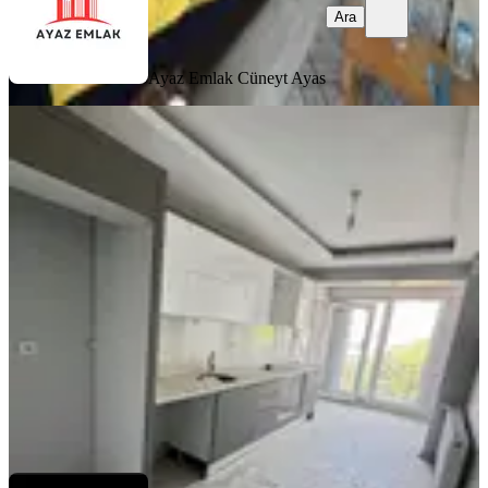
Ara
Ayaz Emlak
Cüneyt Ayas
YENİ
Kale Gayrimenkulden
Gaziosmanpaşa Mah Satılık 2+1
Daire
Bergama, Gaziosmanpaşa Mahallesi
2+1
·
90 m²
·
4. Kat
·
06.08.2026
4.300.000 ₺
KALE YAPI GAYRİMENKUL
Halil Gücüyeter
Ara