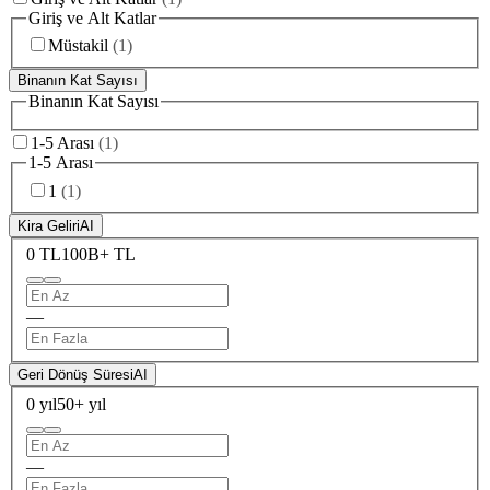
Giriş ve Alt Katlar
Müstakil
(
1
)
Binanın Kat Sayısı
Binanın Kat Sayısı
1-5 Arası
(
1
)
1-5 Arası
1
(
1
)
Kira Geliri
AI
0 TL
100B+ TL
—
Geri Dönüş Süresi
AI
0 yıl
50+ yıl
—