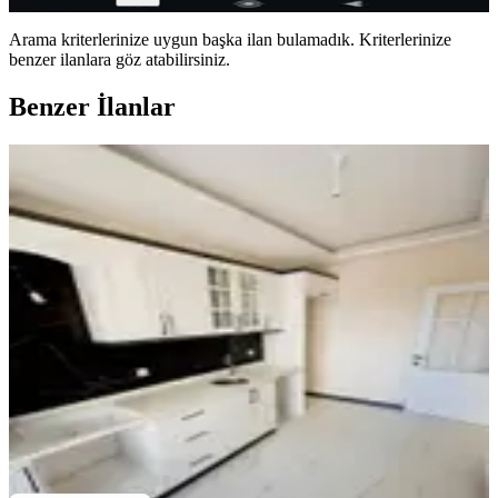
Arama kriterlerinize uygun başka ilan bulamadık.
Kriterlerinize
benzer ilanlara göz atabilirsiniz.
Benzer İlanlar
ÖNE ÇIKAN
Mega Gayrimenkulden Fatih Mah
Satılık 3+1 Sıfır Daire
Bergama, Fatih Mahallesi
3+1
·
130 m²
·
2. Kat
·
05.08.2026
5.250.000 ₺
Mega emlak
Melis Budak
Ara