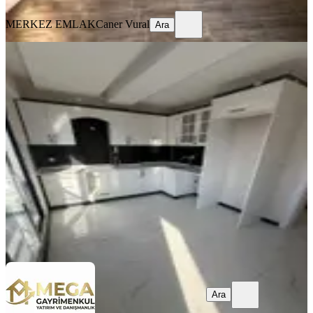
MERKEZ EMLAK
Caner Vural
Ara
YENİ
Mega Gayrimenkulden Fatih Mah
Satılık Sıfır 2+1 Daire
Bergama, Fatih Mahallesi
2+1
·
90 m²
·
2. Kat
·
05.08.2026
4.250.000 ₺
Mega emlak
Melis Budak
Ara
Ara