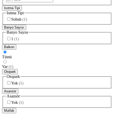
Isıtma Tipi
Isıtma Tipi
Sobalı
(
1
)
Banyo Sayısı
Banyo Sayısı
1
(
1
)
Balkon
Tümü
Var
(
1
)
Otopark
Otopark
Yok
(
1
)
Asansör
Asansör
Yok
(
1
)
Mutfak