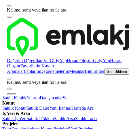
Kelime, semt veya ilan no ile ara...
Değerini Öğren
İlan Ver
Giriş Yap
Hesap Oluştur
Giriş Yap
Hesap
Oluştur
Favorilerim
Kayıtlı
Aramalar
İlanlarım
Değerlemelerim
Mesajlar
Bildirimler
Geri Bildirim
Kelime, semt veya ilan no ile ara...
Satılık
Kiralık
Yatırım
Danışmanlar
Sat
Konut
Satılık Konut
Satılık Daire
Yeni İlanlar
Haritada Ara
İş Yeri & Arsa
Satılık İş Yeri
Satılık Dükkan
Satılık Arsa
Satılık Tarla
Projeler
Tüm Projeler
Ankara Konut Projeleri
Yeni Projeler