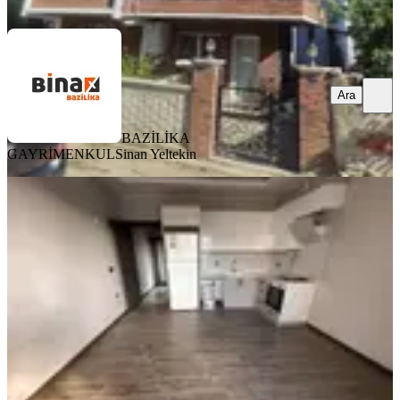
Ara
Ara
BAZİLİKA
GAYRİMENKUL
Sinan Yeltekin
YENİ
Atatürk Mahallesinde Lüks 1+1
Satılık Daire Fırsat!!!
Bergama, Atatürk Mahallesi
1+1
·
50 m²
·
Yüksek giriş
·
05.08.2026
2.800.000 ₺
MERKEZ EMLAK
Caner Vural
Ara