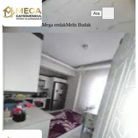
Ara
Mega emlak
Melis Budak
ÖNE ÇIKAN
%
2
Mega Gayrimenkul'den Satılık
Atatürk Ma Geniş Ve Ferah 2+1 Daire
Bergama, Atatürk Mahallesi
2+1
·
100 m²
·
Yüksek giriş
·
22.07.2026
3.950.000 ₺
4.040.000 ₺
Mega emlak
Melis Budak
Ara