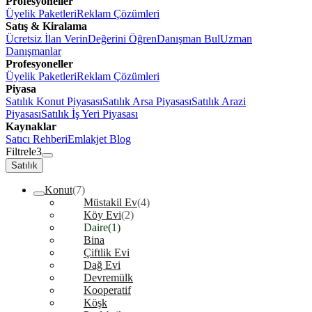
Profesyoneller
Üyelik Paketleri
Reklam Çözümleri
Satış & Kiralama
Ücretsiz İlan Verin
Değerini Öğren
Danışman Bul
Uzman
Danışmanlar
Profesyoneller
Üyelik Paketleri
Reklam Çözümleri
Piyasa
Satılık Konut Piyasası
Satılık Arsa Piyasası
Satılık Arazi
Piyasası
Satılık İş Yeri Piyasası
Kaynaklar
Satıcı Rehberi
Emlakjet Blog
Filtrele
3
Satılık
Konut
(7)
Müstakil Ev
(4)
Köy Evi
(2)
Daire
(1)
Bina
Çiftlik Evi
Dağ Evi
Devremülk
Kooperatif
Köşk