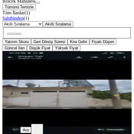
Bölcek Mahallesi
Tümünü Temizle
Tüm İlanlar
(
1
)
Sahibinden
(
1
)
Akıllı Sıralama
Yatırım Skoru
Geri Dönüş Süresi
Kira Geliri
Fiyatı Düşen
Güncel İlan
Düşük Fiyat
Yüksek Fiyat
BALKONLU
%
2
Müstakil Ev Müştemilatlı
Bergama, Bölcek Mahallesi
2+1
·
206 m²
·
Müstakil
·
05.06.2026
2.350.000 ₺
2.400.000 ₺
Metin tali
Ara
Metin tali
Ara