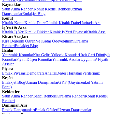
Kaynaklar
Satın Alma Rehberi
Konut Kredisi Rehberi
Uzman
Danışmanlar
Emlakjet Blog
Konut
Kiralık Konut
Kiralık Daire
Günlük Kiralık Daire
Haritada Ara
İş Yeri & Arsa
Kiralık İş Yeri
Kiralık Dükkan
Kiralık İş Yeri Piyasası
Kiralık Arsa
Kiracı Araçları
Kira Değerini Öğren
Ne Kadar Ödeyebilirim
Kiralama
Rehberi
Emlakjet Blog
İlanlar
Yatırımlık Konutlar
Kira Geliri Yüksek Konutlar
Hızlı Geri Dönüşlü
Konutlar
Fiyatı Düşen Konutlar
Yatırımlık Arsalar
Uygun m² Fiyatlı
Arsalar
Piyasa
Emlak Piyasası
Demografi Analizi
Değer Haritaları
Verilerimiz
Keşfet
Emlakjet Blog
Uzman Danışmanlar
GYF (Gayrimenkul Yatırım
Fonu)
Rehberler
Satın Alma Rehberi
Satıcı Rehberi
Kiralama Rehberi
Konut Kredisi
Rehberi
Danışman Ara
Emlak Danışmanları
Emlak Ofisleri
Uzman Danışmanlar