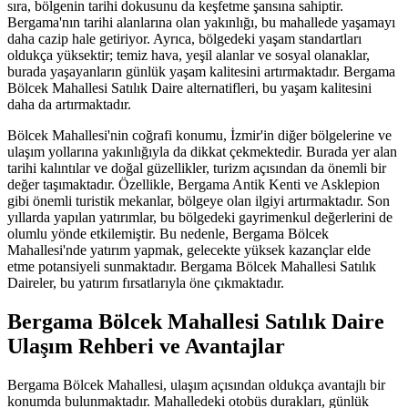
sıra, bölgenin tarihi dokusunu da keşfetme şansına sahiptir.
Bergama'nın tarihi alanlarına olan yakınlığı, bu mahallede yaşamayı
daha cazip hale getiriyor. Ayrıca, bölgedeki yaşam standartları
oldukça yüksektir; temiz hava, yeşil alanlar ve sosyal olanaklar,
burada yaşayanların günlük yaşam kalitesini artırmaktadır. Bergama
Bölcek Mahallesi Satılık Daire alternatifleri, bu yaşam kalitesini
daha da artırmaktadır.
Bölcek Mahallesi'nin coğrafi konumu, İzmir'in diğer bölgelerine ve
ulaşım yollarına yakınlığıyla da dikkat çekmektedir. Burada yer alan
tarihi kalıntılar ve doğal güzellikler, turizm açısından da önemli bir
değer taşımaktadır. Özellikle, Bergama Antik Kenti ve Asklepion
gibi önemli turistik mekanlar, bölgeye olan ilgiyi artırmaktadır. Son
yıllarda yapılan yatırımlar, bu bölgedeki gayrimenkul değerlerini de
olumlu yönde etkilemiştir. Bu nedenle, Bergama Bölcek
Mahallesi'nde yatırım yapmak, gelecekte yüksek kazançlar elde
etme potansiyeli sunmaktadır. Bergama Bölcek Mahallesi Satılık
Daireler, bu yatırım fırsatlarıyla öne çıkmaktadır.
Bergama Bölcek Mahallesi Satılık Daire
Ulaşım Rehberi ve Avantajlar
Bergama Bölcek Mahallesi, ulaşım açısından oldukça avantajlı bir
konumda bulunmaktadır. Mahalledeki otobüs durakları, günlük