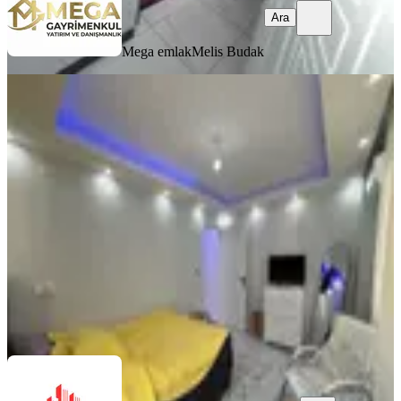
Ara
Mega emlak
Melis Budak
YENİ
Zafer Mahallesi Satılık Kapalı Mutfak
1+1 Daire
Bergama, Zafer Mahallesi
1+1
·
49 m²
·
Kot 1
·
06.08.2026
3.000.000 ₺
Ayaz Emlak
Cüneyt Ayas
Ara