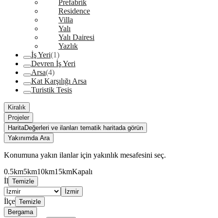
Prefabrik
Residence
Villa
Yalı
Yalı Dairesi
Yazlık
İş Yeri
(1)
Devren İş Yeri
Arsa
(4)
Kat Karşılığı Arsa
Turistik Tesis
Kiralık
Projeler
Harita
Değerleri ve ilanları tematik haritada görün
Yakınımda Ara
Konumuna yakın ilanlar için yakınlık mesafesini seç.
0.5km
5km
10km
15km
Kapalı
İl
Temizle
İzmir
İlçe
Temizle
Bergama