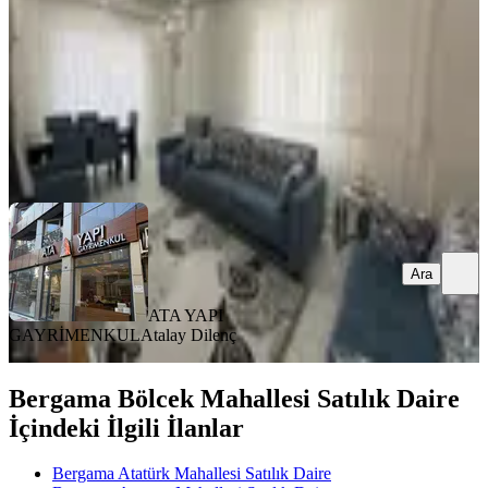
4.150.000 ₺
ATA YAPI GAYRİMENKUL
Atalay Dilenç
Ara
Ara
ATA YAPI
GAYRİMENKUL
Atalay Dilenç
Bergama Bölcek Mahallesi Satılık Daire
İçindeki İlgili İlanlar
Bergama Atatürk Mahallesi Satılık Daire