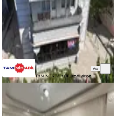
Bergama, Fatih Mahallesi
3+1
·
140 m²
·
Yüksek giriş
·
05.08.2026
3.825.000 ₺
TAM NOKTA ADİL
ismail aksoy
Ara
Ara
TAM NOKTA ADİL
ismail aksoy
BALKONLU
Ata Gayrimenkulden Ana Cadde
Üstünde 2+1
Bergama, Atatürk Mahallesi
2+1
·
95 m²
·
3. Kat
·
02.08.2026