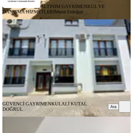
ALTINIM GAYRİMENKUL VE
DANIŞMA HİZMETLERİ
Murat Erdoğan
YENİ
Bergama Gaziosmanpaşa Fırsat
Satılık Sıfır 2+1 Daire
Bergama, Gaziosmanpaşa Mahallesi
2+1
·
85 m²
·
Düz Giriş (Zemin)
·
04.08.2026
3.750.000 ₺
GÜVENCİ GAYRİMENKUL
ALİ KUTAL DOĞRUL
Ara
GÜVENCİ GAYRİMENKUL
ALİ KUTAL
Ara
DOĞRUL
YENİ
Zafer Mahallesi Satılık 4+1 Ters
Dublex