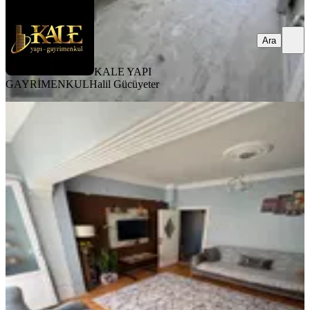
Ara
KALE YAPI
GAYRİMENKUL
Halil Gücüyeter
YENİ
Üzmez Gayrimenkuldan Ful Tadilatlı
Satılık 2-1 Daire
Bergama, Barbaros Mahallesi
2+1
·
120 m²
·
1. Kat
·
06.08.2026
2.800.000 ₺
ÜZMEZ GAYRİMENKUL & İNŞAAT
Mert Yıldırım
Ara