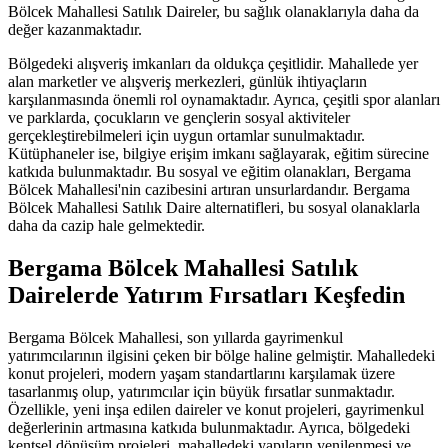
Bölcek Mahallesi Satılık Daireler, bu sağlık olanaklarıyla daha da
değer kazanmaktadır.
Bölgedeki alışveriş imkanları da oldukça çeşitlidir. Mahallede yer
alan marketler ve alışveriş merkezleri, günlük ihtiyaçların
karşılanmasında önemli rol oynamaktadır. Ayrıca, çeşitli spor alanları
ve parklarda, çocukların ve gençlerin sosyal aktiviteler
gerçekleştirebilmeleri için uygun ortamlar sunulmaktadır.
Kütüphaneler ise, bilgiye erişim imkanı sağlayarak, eğitim sürecine
katkıda bulunmaktadır. Bu sosyal ve eğitim olanakları, Bergama
Bölcek Mahallesi'nin cazibesini artıran unsurlardandır. Bergama
Bölcek Mahallesi Satılık Daire alternatifleri, bu sosyal olanaklarla
daha da cazip hale gelmektedir.
Bergama Bölcek Mahallesi Satılık
Dairelerde Yatırım Fırsatları Keşfedin
Bergama Bölcek Mahallesi, son yıllarda gayrimenkul
yatırımcılarının ilgisini çeken bir bölge haline gelmiştir. Mahalledeki
konut projeleri, modern yaşam standartlarını karşılamak üzere
tasarlanmış olup, yatırımcılar için büyük fırsatlar sunmaktadır.
Özellikle, yeni inşa edilen daireler ve konut projeleri, gayrimenkul
değerlerinin artmasına katkıda bulunmaktadır. Ayrıca, bölgedeki
kentsel dönüşüm projeleri, mahalledeki yapıların yenilenmesi ve