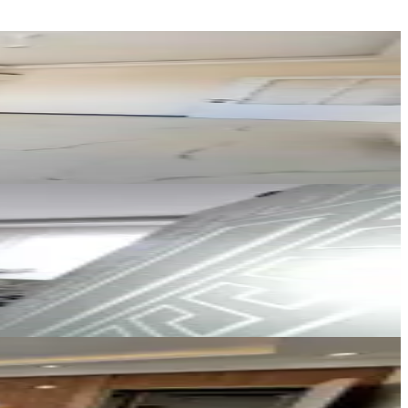
Mega emlak
Melis Budak
Ara
Mega emlak
Melis Budak
Ara
Selinos Gayrimenkul
Mustafa Çam