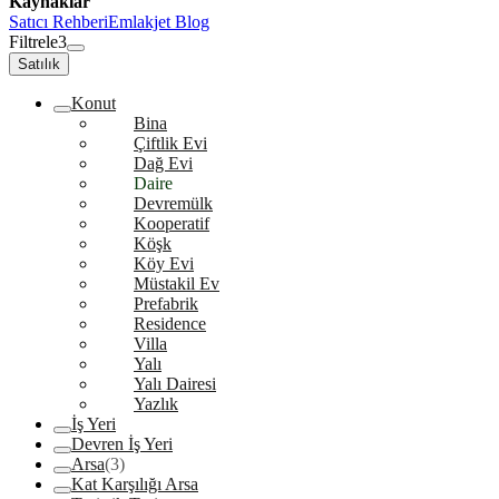
Kaynaklar
Satıcı Rehberi
Emlakjet Blog
Filtrele
3
Satılık
Konut
Bina
Çiftlik Evi
Dağ Evi
Daire
Devremülk
Kooperatif
Köşk
Köy Evi
Müstakil Ev
Prefabrik
Residence
Villa
Yalı
Yalı Dairesi
Yazlık
İş Yeri
Devren İş Yeri
Arsa
(3)
Kat Karşılığı Arsa