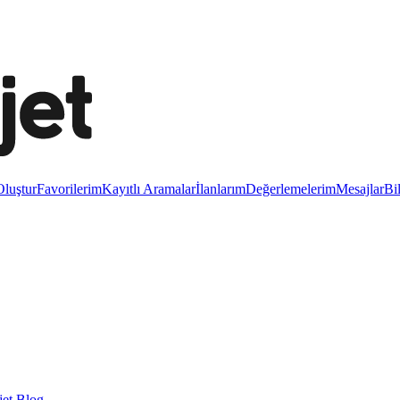
luştur
Favorilerim
Kayıtlı Aramalar
İlanlarım
Değerlemelerim
Mesajlar
Bi
et Blog