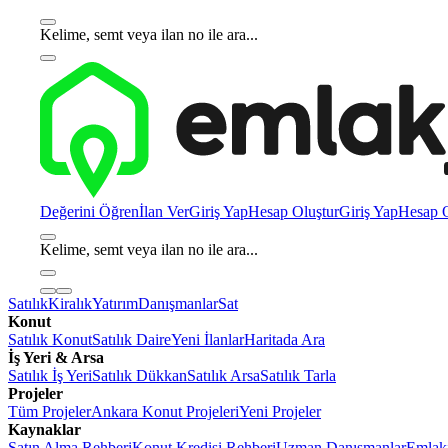
Kelime, semt veya ilan no ile ara...
Değerini Öğren
İlan Ver
Giriş Yap
Hesap Oluştur
Giriş Yap
Hesap O
Kelime, semt veya ilan no ile ara...
Satılık
Kiralık
Yatırım
Danışmanlar
Sat
Konut
Satılık Konut
Satılık Daire
Yeni İlanlar
Haritada Ara
İş Yeri & Arsa
Satılık İş Yeri
Satılık Dükkan
Satılık Arsa
Satılık Tarla
Projeler
Tüm Projeler
Ankara Konut Projeleri
Yeni Projeler
Kaynaklar
Satın Alma Rehberi
Konut Kredisi Rehberi
Uzman Danışmanlar
Emlakj