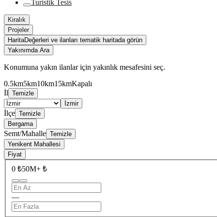
Turistik Tesis
Kiralık
Projeler
Harita
Değerleri ve ilanları tematik haritada görün
Yakınımda Ara
Konumuna yakın ilanlar için yakınlık mesafesini seç.
0.5km
5km
10km
15km
Kapalı
İl
Temizle
İzmir
İlçe
Temizle
Bergama
Semt/Mahalle
Temizle
Yenikent Mahallesi
Fiyat
0 ₺
50M+ ₺
—