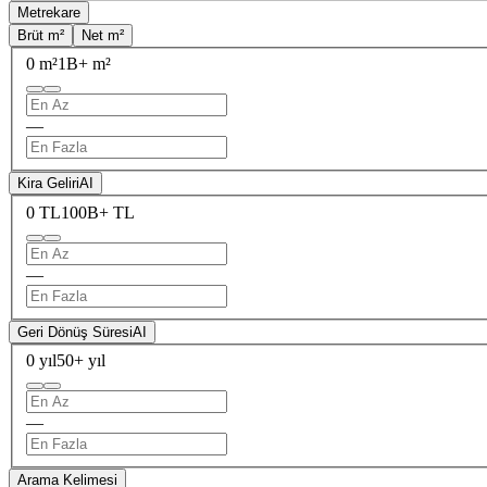
Metrekare
Brüt m²
Net m²
0 m²
1B+ m²
—
Kira Geliri
AI
0 TL
100B+ TL
—
Geri Dönüş Süresi
AI
0 yıl
50+ yıl
—
Arama Kelimesi