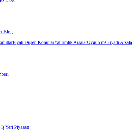
et Blog
onutlar
Fiyatı Düşen Konutlar
Yatırımlık Arsalar
Uygun m² Fiyatlı Arsala
hberi
k İş Yeri Piyasası