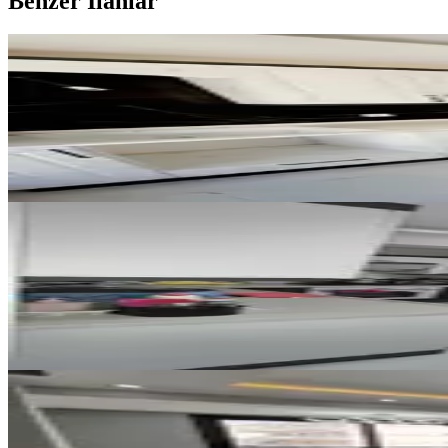
Benzer İlanlar
ÖNE ÇIKAN
Mega Gayrimenkulden Fatih Mah 
Bergama, Fatih Mahallesi
3+1
·
130 m²
·
2. Kat
·
05.08.2026
5.250.000 ₺
ÖNE ÇIKAN
%
2
Mega Gayrimenkul'den Satılık A
Bergama, Atatürk Mahallesi
2+1
·
100 m²
·
Yüksek giriş
·
22.07.2026
3.950.000 ₺
4.040.000 ₺
YENİ
Satılık Ön Cephe Lüks Daire
Bergama, Atatürk Mahallesi