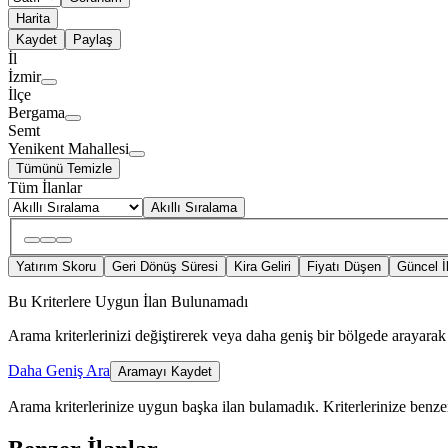
Harita
Kaydet
Paylaş
İl
İzmir
İlçe
Bergama
Semt
Yenikent Mahallesi
Tümünü Temizle
Tüm İlanlar
Akıllı Sıralama
Yatırım Skoru
Geri Dönüş Süresi
Kira Geliri
Fiyatı Düşen
Güncel İ
Bu Kriterlere Uygun İlan Bulunamadı
Arama kriterlerinizi değiştirerek veya daha geniş bir bölgede arayarak 
Daha Geniş Ara
Aramayı Kaydet
Arama kriterlerinize uygun başka ilan bulamadık.
Kriterlerinize benzer