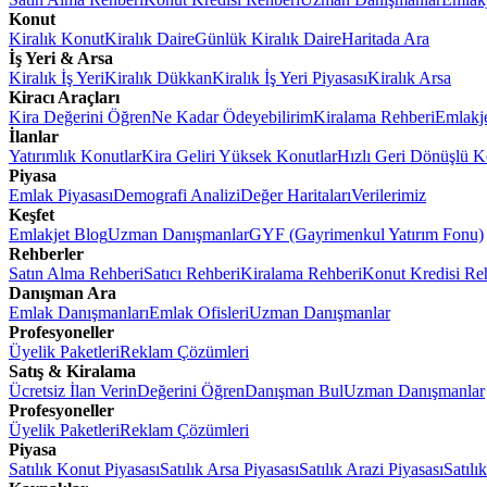
Konut
Kiralık Konut
Kiralık Daire
Günlük Kiralık Daire
Haritada Ara
İş Yeri & Arsa
Kiralık İş Yeri
Kiralık Dükkan
Kiralık İş Yeri Piyasası
Kiralık Arsa
Kiracı Araçları
Kira Değerini Öğren
Ne Kadar Ödeyebilirim
Kiralama Rehberi
Emlakj
İlanlar
Yatırımlık Konutlar
Kira Geliri Yüksek Konutlar
Hızlı Geri Dönüşlü K
Piyasa
Emlak Piyasası
Demografi Analizi
Değer Haritaları
Verilerimiz
Keşfet
Emlakjet Blog
Uzman Danışmanlar
GYF (Gayrimenkul Yatırım Fonu)
Rehberler
Satın Alma Rehberi
Satıcı Rehberi
Kiralama Rehberi
Konut Kredisi Re
Danışman Ara
Emlak Danışmanları
Emlak Ofisleri
Uzman Danışmanlar
Profesyoneller
Üyelik Paketleri
Reklam Çözümleri
Satış & Kiralama
Ücretsiz İlan Verin
Değerini Öğren
Danışman Bul
Uzman Danışmanlar
Profesyoneller
Üyelik Paketleri
Reklam Çözümleri
Piyasa
Satılık Konut Piyasası
Satılık Arsa Piyasası
Satılık Arazi Piyasası
Satılı