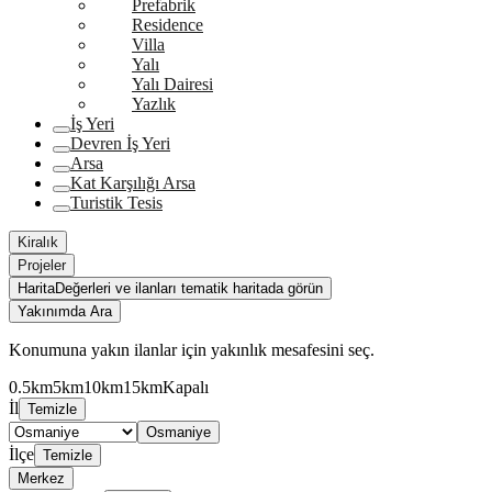
Prefabrik
Residence
Villa
Yalı
Yalı Dairesi
Yazlık
İş Yeri
Devren İş Yeri
Arsa
Kat Karşılığı Arsa
Turistik Tesis
Kiralık
Projeler
Harita
Değerleri ve ilanları tematik haritada görün
Yakınımda Ara
Konumuna yakın ilanlar için yakınlık mesafesini seç.
0.5km
5km
10km
15km
Kapalı
İl
Temizle
Osmaniye
İlçe
Temizle
Merkez