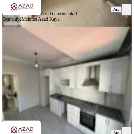
Ara
Azad Gayrimenkul
Osmaniye
Mehmet Azad Kaya
BALKONLU
Azad- Pazartesi Pazarı Civarı
Yatırımlık Satılık 3+1 140m2 Daire
Merkez, Eyüp Sultan Mahallesi
3+1
·
140 m²
·
5. Kat
·
03.07.2026
3.550.000 ₺
Azad Gayrimenkul Osmaniye
Mehmet Azad Kaya
Ara
Ara