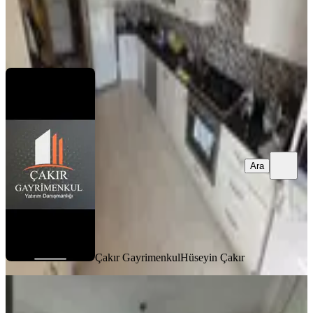
Çakır Gayrimenkul
Hüseyin Çakır
Ara
Ara
Çakır Gayrimenkul
Hüseyin Çakır
BALKONLU
Azad-ulaslı Mahallesınde Satılık
Sınırsız Kredili 3+1 Daıre