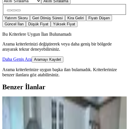
Akıllı Sıralama
Yatırım Skoru
Geri Dönüş Süresi
Kira Geliri
Fiyatı Düşen
Güncel İlan
Düşük Fiyat
Yüksek Fiyat
Bu Kriterlere Uygun İlan Bulunamadı
Arama kriterlerinizi değiştirerek veya daha geniş bir bölgede
arayarak tekrar deneyebilirsiniz.
Daha Geniş Ara
Aramayı Kaydet
Arama kriterlerinize uygun başka ilan bulamadık.
Kriterlerinize
benzer ilanlara göz atabilirsiniz.
Benzer İlanlar
KOMBİLİ
Final Emlaktan Avm Civarı Satılık
3+1 Daire
Merkez, M.akif Ersoy Mahallesi