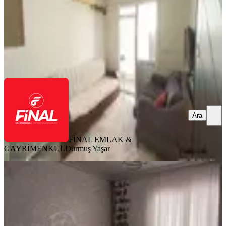
1.100.000 ₺
FİNAL EMLAK & GAYRİMENKUL
Durmuş Yaşar
Ara
Ara
FİNAL EMLAK &
GAYRİMENKUL
Durmuş Yaşar
SİTE İÇİ
Osmaniye Ekonomik Daire
Merkez, Raufbey Mahallesi
3+1
·
165 m²
·
1. Kat
·
04.07.2026