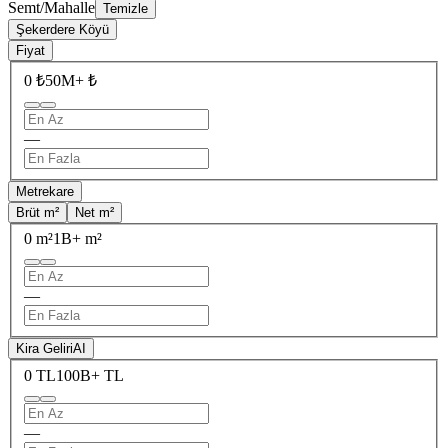
Semt/Mahalle
Temizle
Şekerdere Köyü
Fiyat
0 ₺
50M+ ₺
—
Metrekare
Brüt m²
Net m²
0 m²
1B+ m²
—
Kira Geliri
AI
0 TL
100B+ TL
—