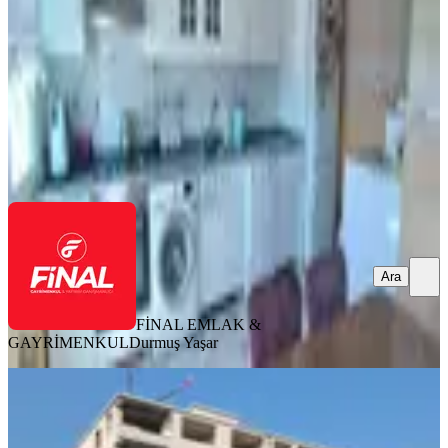
3+1
·
160 m²
·
8. Kat
·
02.08.2026
3.000.000 ₺
FİNAL EMLAK & GAYRİMENKUL
Durmuş Yaşar
Ara
Ara
FİNAL EMLAK &
GAYRİMENKUL
Durmuş Yaşar
SIFIR BİNA
Osmaniye Devlet Bahçeli Bulv.
Lüks4+1 | Aralık 2026 Teslim