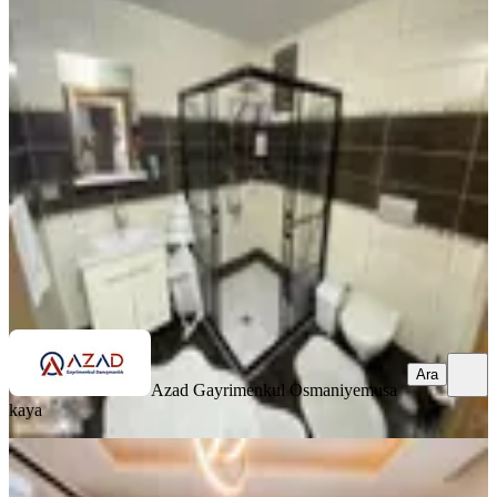
Azad-yediocak Mah.şehitler Parkı
Civarı Satılık 3+1 Açık Mutfak
Merkez, Yedi Ocak Mahallesi
3+1
·
135 m²
·
Yüksek giriş
·
25.06.2026
3.100.000 ₺
Azad Gayrimenkul Osmaniye
musa kaya
Ara
Ara
Azad Gayrimenkul Osmaniye
musa
kaya
SİTE İÇİ
Azad- Yediocak İlkokulu Civarı
Satılık Zemin Kat 3+1 Açık Mutfak