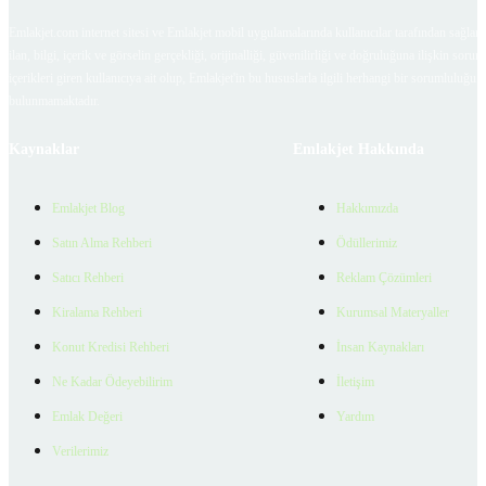
Emlakjet.com internet sitesi ve Emlakjet mobil uygulamalarında kullanıcılar tarafından sağlana
ilan, bilgi, içerik ve görselin gerçekliği, orijinalliği, güvenilirliği ve doğruluğuna ilişkin soru
içerikleri giren kullanıcıya ait olup, Emlakjet'in bu hususlarla ilgili herhangi bir sorumluluğu
bulunmamaktadır.
Kaynaklar
Emlakjet Hakkında
Emlakjet Blog
Hakkımızda
Satın Alma Rehberi
Ödüllerimiz
Satıcı Rehberi
Reklam Çözümleri
Kiralama Rehberi
Kurumsal Materyaller
Konut Kredisi Rehberi
İnsan Kaynakları
Ne Kadar Ödeyebilirim
İletişim
Emlak Değeri
Yardım
Verilerimiz