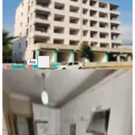
Merkez, Yedi Ocak Mahallesi
4+1
·
175 m²
·
2. Kat
·
31.07.2026
8.500.000 ₺
sercan güneş
Ara
sercan güneş
Ara
MANZARALI
%
47
Acilll! Sahibinden Ara Katta
Asansörlü Geniş Full Yapılı 3+1
Merkez, Yedi Ocak Mahallesi
3+1
·
135 m²
·
3. Kat
·
21.07.2026
1.450.000 ₺
2.750.000 ₺