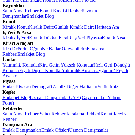
Kaynaklar
Satın Alma Rehberi
Konut Kredisi Rehberi
Uzman
Danışmanlar
Emlakjet Blog
Konut
Kiralık Konut
Kiralık Daire
Günlük Kiralık Daire
Haritada Ara
İş Yeri & Arsa
Kiralık İş Yeri
Kiralık Dükkan
Kiralık İş Yeri Piyasası
Kiralık Arsa
Kiracı Araçları
Kira Değerini Öğren
Ne Kadar Ödeyebilirim
Kiralama
Rehberi
Emlakjet Blog
İlanlar
Yatırımlık Konutlar
Kira Geliri Yüksek Konutlar
Hızlı Geri Dönüşlü
Konutlar
Fiyatı Düşen Konutlar
Yatırımlık Arsalar
Uygun m² Fiyatlı
Arsalar
Piyasa
Emlak Piyasası
Demografi Analizi
Değer Haritaları
Verilerimiz
Keşfet
Emlakjet Blog
Uzman Danışmanlar
GYF (Gayrimenkul Yatırım
Fonu)
Rehberler
Satın Alma Rehberi
Satıcı Rehberi
Kiralama Rehberi
Konut Kredisi
Rehberi
Danışman Ara
Emlak Danışmanları
Emlak Ofisleri
Uzman Danışmanlar