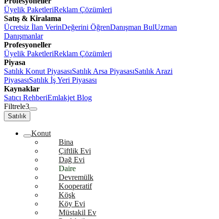
Profesyoneller
Üyelik Paketleri
Reklam Çözümleri
Satış & Kiralama
Ücretsiz İlan Verin
Değerini Öğren
Danışman Bul
Uzman
Danışmanlar
Profesyoneller
Üyelik Paketleri
Reklam Çözümleri
Piyasa
Satılık Konut Piyasası
Satılık Arsa Piyasası
Satılık Arazi
Piyasası
Satılık İş Yeri Piyasası
Kaynaklar
Satıcı Rehberi
Emlakjet Blog
Filtrele
3
Satılık
Konut
Bina
Çiftlik Evi
Dağ Evi
Daire
Devremülk
Kooperatif
Köşk
Köy Evi
Müstakil Ev