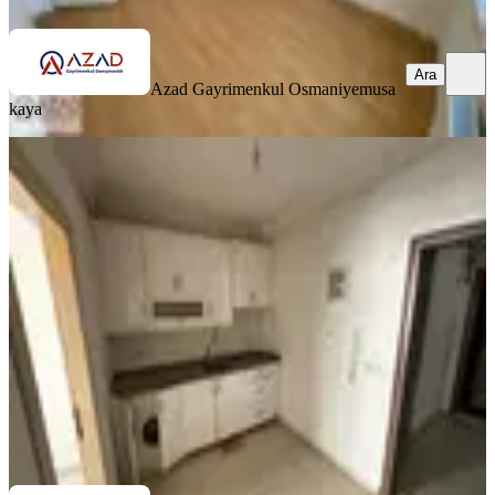
Ara
Azad Gayrimenkul Osmaniye
musa
kaya
KOMBİLİ
Azad- Cafeler Sokağı Civarı Satlık
(1+1 45 M2 ) Apart
Merkez, Fakıuşağı Mahallesi
1+1
·
45 m²
·
1. Kat
·
03.07.2026
800.000 ₺
Azad Gayrimenkul Osmaniye
Mehmet Azad Kaya
Ara