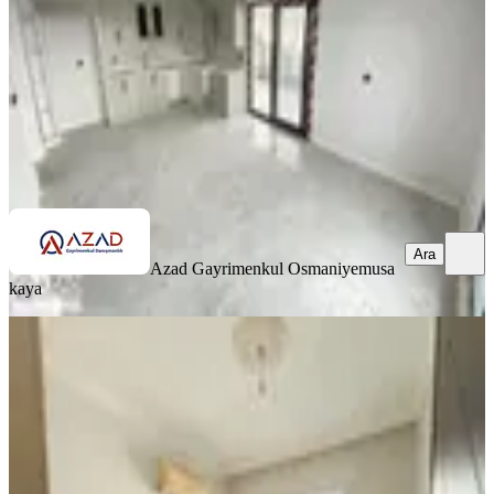
5.750.000 ₺
Azad Gayrimenkul Osmaniye
musa kaya
Ara
Ara
Azad Gayrimenkul Osmaniye
musa
kaya
EŞYALI
Final Emlaktan Osmaniye,fakıuşağı
Mah.de 1+1 Satılık Daire
Merkez, Fakıuşağı Mahallesi
1+1
·
50 m²
·
4. Kat
·
08.07.2026