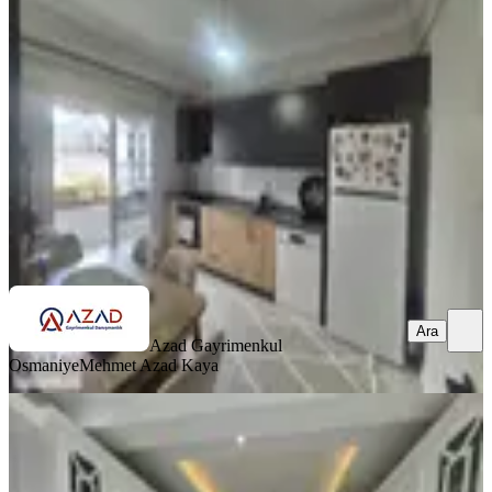
Merkez, Ulaşlı Mahallesi
3+1
·
140 m²
·
5. Kat
·
11.07.2026
4.000.000 ₺
Azad Gayrimenkul Osmaniye
Mehmet Azad Kaya
Ara
Ara
Azad Gayrimenkul
Osmaniye
Mehmet Azad Kaya
BALKONLU
Azad-fakıuşağı Mah. Polis Karakolu
Civarı Satılık 4+1 Daire