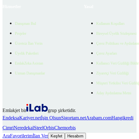
Hizmetler
Yasal
Danışman Bul
Kullanım Koşulları
Projeler
Bireysel Üyelik Sözleşmesi
Ücretsiz İlan Verin
Çerez Politikası ve Aydınlat
Üyelik Paketleri
Çerez Ayarları
EmlakZeka Asistan
Kullanıcı Veri Gizliliği Bildi
Uzman Danışmanlar
Ziyaretçi Veri Gizliliği
Müşteri Yetkilisi Veri Gizlili
Aday Aydınlatma Metni
Emlakjet bir
grup şirketidir.
Endeksa
Kariyer.net
İşin Olsun
Sigortam.net
Arabam.com
Hangikredi
Cimri
Neredekal
SteelOrbis
Chemorbis
Ara
Favorilerim
İlan Ver
Keşfet
Hesabım