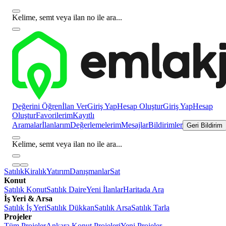
Kelime, semt veya ilan no ile ara...
Değerini Öğren
İlan Ver
Giriş Yap
Hesap Oluştur
Giriş Yap
Hesap
Oluştur
Favorilerim
Kayıtlı
Aramalar
İlanlarım
Değerlemelerim
Mesajlar
Bildirimler
Geri Bildirim
Kelime, semt veya ilan no ile ara...
Satılık
Kiralık
Yatırım
Danışmanlar
Sat
Konut
Satılık Konut
Satılık Daire
Yeni İlanlar
Haritada Ara
İş Yeri & Arsa
Satılık İş Yeri
Satılık Dükkan
Satılık Arsa
Satılık Tarla
Projeler
Tüm Projeler
Ankara Konut Projeleri
Yeni Projeler