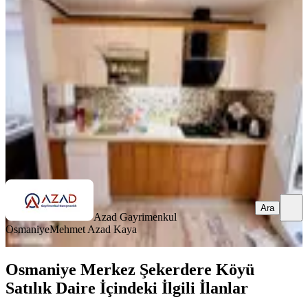
Merkez, Yedi Ocak Mahallesi
3+1
·
135 m²
·
Düz Giriş (Zemin)
·
25.06.2026
3.100.000 ₺
Azad Gayrimenkul Osmaniye
Mehmet Azad Kaya
Ara
Ara
Azad Gayrimenkul
Osmaniye
Mehmet Azad Kaya
Osmaniye Merkez Şekerdere Köyü
Satılık Daire İçindeki İlgili İlanlar