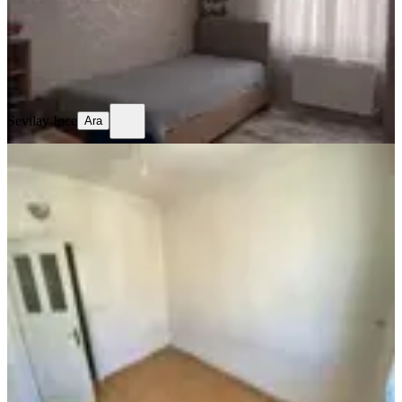
3.600.000 ₺
Geri Dönüş:
16 yıl
Sevilay Ince
Ara
Sevilay Ince
Ara
SİTE İÇİ
Azad-mimar Sinan Mah. Satılık 3+1
(150m2) Açık Mutfak Daire
Merkez, Mimar Sinan Mahallesi
3+1
·
150 m²
·
5. Kat
·
03.07.2026
3.050.000 ₺
Azad Gayrimenkul Osmaniye
musa kaya
Ara