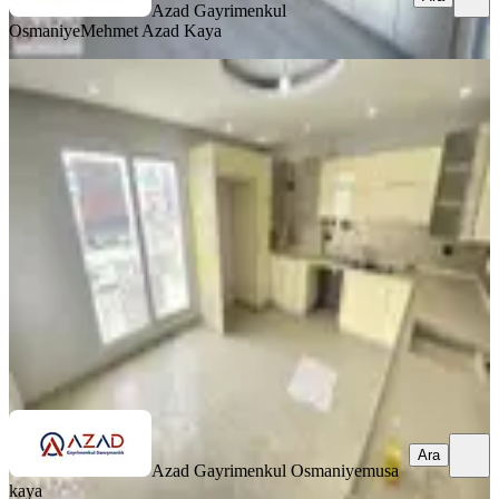
Azad Gayrimenkul
Osmaniye
Mehmet Azad Kaya
SİTE İÇİ
Azad-esenevler Mah. Salı Pazarı
Civarı Satılık Dubleks Daire
Merkez, Esenevler Mahallesi
4+1
·
220 m²
·
4. Kat
·
29.06.2026
3.700.000 ₺
Azad Gayrimenkul Osmaniye
musa kaya
Ara
Ara
Azad Gayrimenkul Osmaniye
musa
kaya