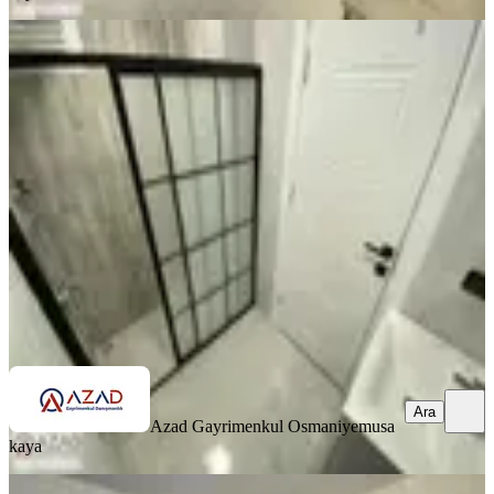
SIFIR BİNA
Azad-vali Konağı Civarı Satılık Sıfır
3+1 Açık Mutfak Daire
Merkez, Fakıuşağı Mahallesi
3+1
·
125 m²
·
4. Kat
·
27.06.2026
4.500.000 ₺
Azad Gayrimenkul Osmaniye
musa kaya
Ara
Ara
Azad Gayrimenkul Osmaniye
musa
kaya
SİTE İÇİ