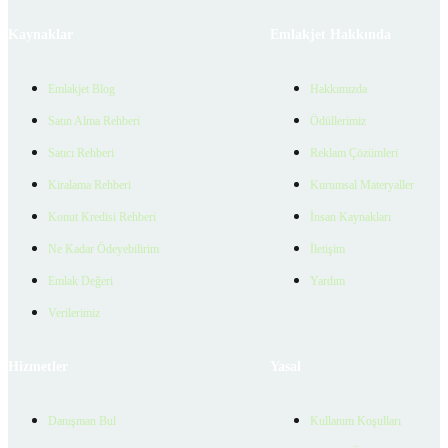
Kaynaklar
Emlakjet Hakkında
Emlakjet Blog
Hakkımızda
Satın Alma Rehberi
Ödüllerimiz
Satıcı Rehberi
Reklam Çözümleri
Kiralama Rehberi
Kurumsal Materyaller
Konut Kredisi Rehberi
İnsan Kaynakları
Ne Kadar Ödeyebilirim
İletişim
Emlak Değeri
Yardım
Verilerimiz
Hizmetler
Yasal
Danışman Bul
Kullanım Koşulları