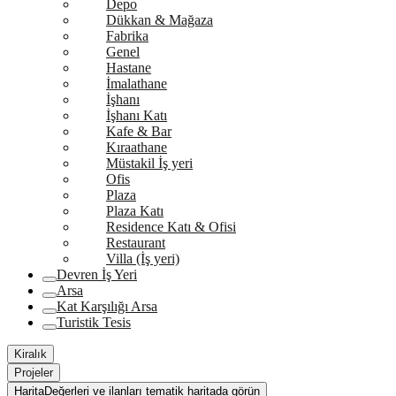
Depo
Dükkan & Mağaza
Fabrika
Genel
Hastane
İmalathane
İşhanı
İşhanı Katı
Kafe & Bar
Kıraathane
Müstakil İş yeri
Ofis
Plaza
Plaza Katı
Residence Katı & Ofisi
Restaurant
Villa (İş yeri)
Devren İş Yeri
Arsa
Kat Karşılığı Arsa
Turistik Tesis
Kiralık
Projeler
Harita
Değerleri ve ilanları tematik haritada görün