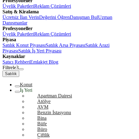
Profesyoneller
Üyelik Paketleri
Reklam Çözümleri
Satış & Kiralama
Ücretsiz İlan Verin
Değerini Öğren
Danışman Bul
Uzman
Danışmanlar
Profesyoneller
Üyelik Paketleri
Reklam Çözümleri
Piyasa
Satılık Konut Piyasası
Satılık Arsa Piyasası
Satılık Arazi
Piyasası
Satılık İş Yeri Piyasası
Kaynaklar
Satıcı Rehberi
Emlakjet Blog
Filtrele
3
Satılık
Konut
İş Yeri
Apartman Dairesi
Atölye
AVM
Benzin İstasyonu
Bina
Büfe
Büro
Çiftlik