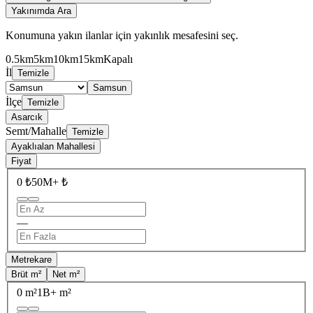
Yakınımda Ara
Konumuna yakın ilanlar için yakınlık mesafesini seç.
0.5km
5km
10km
15km
Kapalı
İl
Temizle
Samsun
İlçe
Temizle
Asarcık
Semt/Mahalle
Temizle
Ayaklıalan Mahallesi
Fiyat
0 ₺
50M+ ₺
—
Metrekare
Brüt m²
Net m²
0 m²
1B+ m²