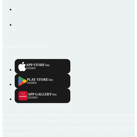
Emlakjet © 2006-2026
APP STORE
'dan
İNDİRİN
PLAY STORE
'dan
İNDİRİN
APP GALLERY
'den
İNDİRİN
Emlakjet.com internet sitesi ve Emlakjet mobil uygulamalarında kullanıcılar tarafından sağlana
ilan, bilgi, içerik ve görselin gerçekliği, orijinalliği, güvenilirliği ve doğruluğuna ilişkin soru
içerikleri giren kullanıcıya ait olup, Emlakjet'in bu hususlarla ilgili herhangi bir sorumluluğu
bulunmamaktadır.