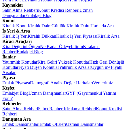
Kaynaklar
Satın Alma Rehberi
Konut Kredisi Rehberi
Uzman
Danışmanlar
Emlakjet Blog
Konut
Kiralık Konut
Kiralık Daire
Günlük Kiralık Daire
Haritada Ara
İş Yeri & Arsa
Kiralık İş Yeri
Kiralık Dükkan
Kiralık İş Yeri Piyasası
Kiralık Arsa
Kiracı Araçları
Kira Değerini Öğren
Ne Kadar Ödeyebilirim
Kiralama
Rehberi
Emlakjet Blog
İlanlar
Yatırımlık Konutlar
Kira Geliri Yüksek Konutlar
Hızlı Geri Dönüşlü
Konutlar
Fiyatı Düşen Konutlar
Yatırımlık Arsalar
Uygun m² Fiyatlı
Arsalar
Piyasa
Emlak Piyasası
Demografi Analizi
Değer Haritaları
Verilerimiz
Keşfet
Emlakjet Blog
Uzman Danışmanlar
GYF (Gayrimenkul Yatırım
Fonu)
Rehberler
Satın Alma Rehberi
Satıcı Rehberi
Kiralama Rehberi
Konut Kredisi
Rehberi
Danışman Ara
Emlak Danışmanları
Emlak Ofisleri
Uzman Danışmanlar