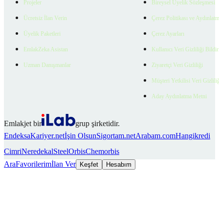
Projeler
Bireysel Üyelik Sözleşmesi
Ücretsiz İlan Verin
Çerez Politikası ve Aydınlat
Üyelik Paketleri
Çerez Ayarları
EmlakZeka Asistan
Kullanıcı Veri Gizliliği Bildi
Uzman Danışmanlar
Ziyaretçi Veri Gizliliği
Müşteri Yetkilisi Veri Gizlili
Aday Aydınlatma Metni
Emlakjet bir
grup şirketidir.
Endeksa
Kariyer.net
İşin Olsun
Sigortam.net
Arabam.com
Hangikredi
Cimri
Neredekal
SteelOrbis
Chemorbis
Ara
Favorilerim
İlan Ver
Keşfet
Hesabım