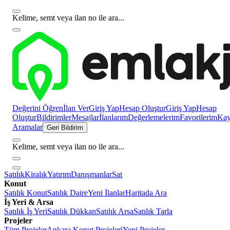
Kelime, semt veya ilan no ile ara...
Değerini Öğren
İlan Ver
Giriş Yap
Hesap Oluştur
Giriş Yap
Hesap
Oluştur
Bildirimler
Mesajlar
İlanlarım
Değerlemelerim
Favorilerim
Kayı
Aramalar
Geri Bildirim
Kelime, semt veya ilan no ile ara...
Satılık
Kiralık
Yatırım
Danışmanlar
Sat
Konut
Satılık Konut
Satılık Daire
Yeni İlanlar
Haritada Ara
İş Yeri & Arsa
Satılık İş Yeri
Satılık Dükkan
Satılık Arsa
Satılık Tarla
Projeler
Tüm Projeler
Ankara Konut Projeleri
Yeni Projeler