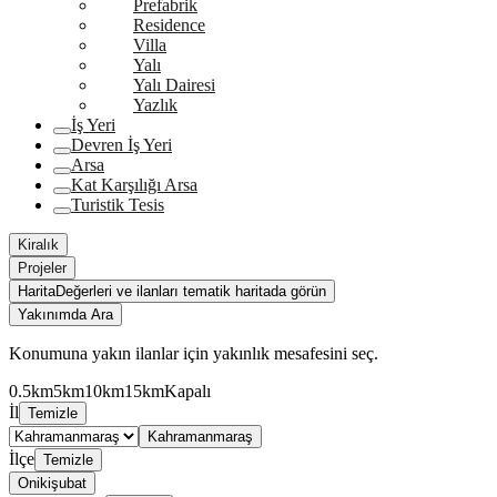
Prefabrik
Residence
Villa
Yalı
Yalı Dairesi
Yazlık
İş Yeri
Devren İş Yeri
Arsa
Kat Karşılığı Arsa
Turistik Tesis
Kiralık
Projeler
Harita
Değerleri ve ilanları tematik haritada görün
Yakınımda Ara
Konumuna yakın ilanlar için yakınlık mesafesini seç.
0.5km
5km
10km
15km
Kapalı
İl
Temizle
Kahramanmaraş
İlçe
Temizle
Onikişubat