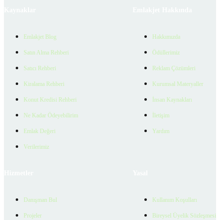
Kaynaklar
Emlakjet Hakkında
Emlakjet Blog
Hakkımızda
Satın Alma Rehberi
Ödüllerimiz
Satıcı Rehberi
Reklam Çözümleri
Kiralama Rehberi
Kurumsal Materyaller
Konut Kredisi Rehberi
İnsan Kaynakları
Ne Kadar Ödeyebilirim
İletişim
Emlak Değeri
Yardım
Verilerimiz
Hizmetler
Yasal
Danışman Bul
Kullanım Koşulları
Projeler
Bireysel Üyelik Sözleşmesi