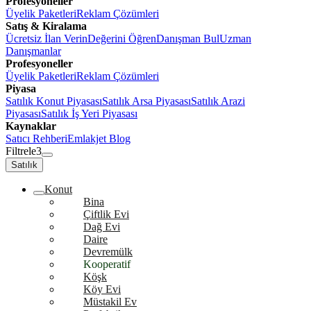
Profesyoneller
Üyelik Paketleri
Reklam Çözümleri
Satış & Kiralama
Ücretsiz İlan Verin
Değerini Öğren
Danışman Bul
Uzman
Danışmanlar
Profesyoneller
Üyelik Paketleri
Reklam Çözümleri
Piyasa
Satılık Konut Piyasası
Satılık Arsa Piyasası
Satılık Arazi
Piyasası
Satılık İş Yeri Piyasası
Kaynaklar
Satıcı Rehberi
Emlakjet Blog
Filtrele
3
Satılık
Konut
Bina
Çiftlik Evi
Dağ Evi
Daire
Devremülk
Kooperatif
Köşk
Köy Evi
Müstakil Ev