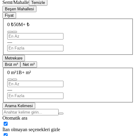
Semt/Mahalle
Temizle
Beşen Mahallesi
Fiyat
0 ₺
50M+ ₺
—
Metrekare
Brüt m²
Net m²
0 m²
1B+ m²
—
Arama Kelimesi
Otomatik ara
İlan olmayan seçenekleri gizle