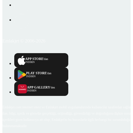
Emlakjet © 2006-2026
APP STORE
'dan
İNDİRİN
PLAY STORE
'dan
İNDİRİN
APP GALLERY
'den
İNDİRİN
Emlakjet.com internet sitesi ve Emlakjet mobil uygulamalarında kullanıcılar tarafından sağlana
ilan, bilgi, içerik ve görselin gerçekliği, orijinalliği, güvenilirliği ve doğruluğuna ilişkin soru
içerikleri giren kullanıcıya ait olup, Emlakjet'in bu hususlarla ilgili herhangi bir sorumluluğu
bulunmamaktadır.