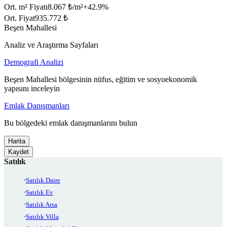
Ort. m² Fiyatı
8.067 ₺/m²
+
42.9
%
Ort. Fiyat
935.772 ₺
Beşen Mahallesi
Analiz ve Araştırma Sayfaları
Demografi Analizi
Beşen Mahallesi bölgesinin nüfus, eğitim ve sosyoekonomik
yapısını inceleyin
Emlak Danışmanları
Bu bölgedeki emlak danışmanlarını bulun
Harita
Kaydet
Satılık
Satılık Daire
Satılık Ev
Satılık Arsa
Satılık Villa