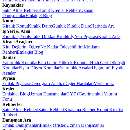
Kaynaklar
Satın Alma Rehberi
Konut Kredisi Rehberi
Uzman
Danışmanlar
Emlakjet Blog
Konut
Kiralık Konut
Kiralık Daire
Günlük Kiralık Daire
Haritada Ara
İş Yeri & Arsa
Kiralık İş Yeri
Kiralık Dükkan
Kiralık İş Yeri Piyasası
Kiralık Arsa
Kiracı Araçları
Kira Değerini Öğren
Ne Kadar Ödeyebilirim
Kiralama
Rehberi
Emlakjet Blog
İlanlar
Yatırımlık Konutlar
Kira Geliri Yüksek Konutlar
Hızlı Geri Dönüşlü
Konutlar
Fiyatı Düşen Konutlar
Yatırımlık Arsalar
Uygun m² Fiyatlı
Arsalar
Piyasa
Emlak Piyasası
Demografi Analizi
Değer Haritaları
Verilerimiz
Keşfet
Emlakjet Blog
Uzman Danışmanlar
GYF (Gayrimenkul Yatırım
Fonu)
Rehberler
Satın Alma Rehberi
Satıcı Rehberi
Kiralama Rehberi
Konut Kredisi
Rehberi
Danışman Ara
Emlak Danışmanları
Emlak Ofisleri
Uzman Danışmanlar