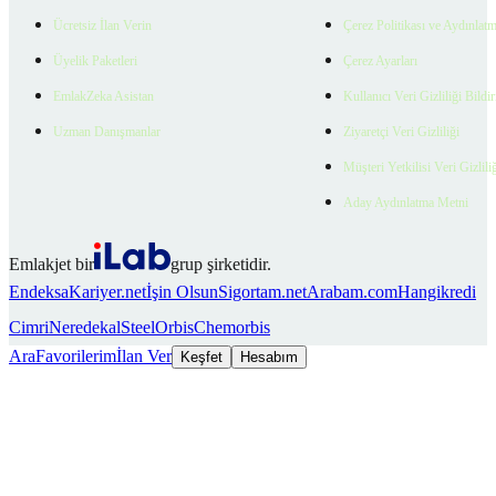
Ücretsiz İlan Verin
Çerez Politikası ve Aydınlat
Üyelik Paketleri
Çerez Ayarları
EmlakZeka Asistan
Kullanıcı Veri Gizliliği Bildi
Uzman Danışmanlar
Ziyaretçi Veri Gizliliği
Müşteri Yetkilisi Veri Gizlili
Aday Aydınlatma Metni
Emlakjet bir
grup şirketidir.
Endeksa
Kariyer.net
İşin Olsun
Sigortam.net
Arabam.com
Hangikredi
Cimri
Neredekal
SteelOrbis
Chemorbis
Ara
Favorilerim
İlan Ver
Keşfet
Hesabım