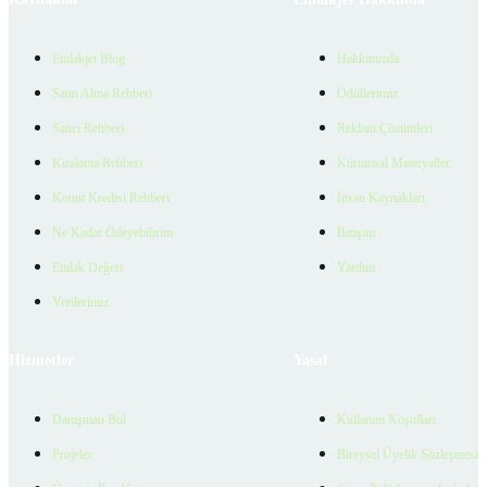
Emlakjet Blog
Hakkımızda
Satın Alma Rehberi
Ödüllerimiz
Satıcı Rehberi
Reklam Çözümleri
Kiralama Rehberi
Kurumsal Materyaller
Konut Kredisi Rehberi
İnsan Kaynakları
Ne Kadar Ödeyebilirim
İletişim
Emlak Değeri
Yardım
Verilerimiz
Hizmetler
Yasal
Danışman Bul
Kullanım Koşulları
Projeler
Bireysel Üyelik Sözleşmesi