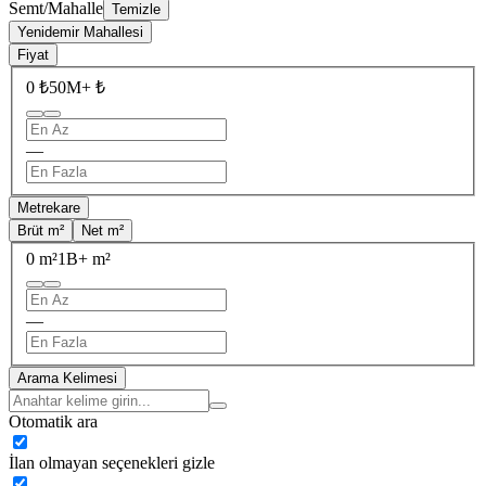
Semt/Mahalle
Temizle
Yenidemir Mahallesi
Fiyat
0 ₺
50M+ ₺
—
Metrekare
Brüt m²
Net m²
0 m²
1B+ m²
—
Arama Kelimesi
Otomatik ara
İlan olmayan seçenekleri gizle