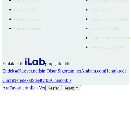
Ücretsiz İlan Verin
Çerez Politikası ve Aydınlat
Üyelik Paketleri
Çerez Ayarları
EmlakZeka Asistan
Kullanıcı Veri Gizliliği Bildi
Uzman Danışmanlar
Ziyaretçi Veri Gizliliği
Müşteri Yetkilisi Veri Gizlili
Aday Aydınlatma Metni
Emlakjet bir
grup şirketidir.
Endeksa
Kariyer.net
İşin Olsun
Sigortam.net
Arabam.com
Hangikredi
Cimri
Neredekal
SteelOrbis
Chemorbis
Ara
Favorilerim
İlan Ver
Keşfet
Hesabım