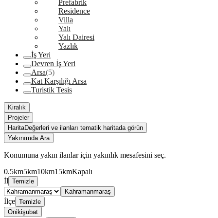
Prefabrik
Residence
Villa
Yalı
Yalı Dairesi
Yazlık
İş Yeri
Devren İş Yeri
Arsa
(5)
Kat Karşılığı Arsa
Turistik Tesis
Kiralık
Projeler
Harita
Değerleri ve ilanları tematik haritada görün
Yakınımda Ara
Konumuna yakın ilanlar için yakınlık mesafesini seç.
0.5km
5km
10km
15km
Kapalı
İl
Temizle
Kahramanmaraş
İlçe
Temizle
Onikişubat