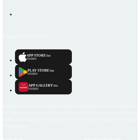
Emlakjet © 2006-2026
APP STORE
'dan
İNDİRİN
PLAY STORE
'dan
İNDİRİN
APP GALLERY
'den
İNDİRİN
Emlakjet.com internet sitesi ve Emlakjet mobil uygulamalarında kullanıcılar tarafından sağlana
ilan, bilgi, içerik ve görselin gerçekliği, orijinalliği, güvenilirliği ve doğruluğuna ilişkin soru
içerikleri giren kullanıcıya ait olup, Emlakjet'in bu hususlarla ilgili herhangi bir sorumluluğu
bulunmamaktadır.
Kaynaklar
Emlakjet Hakkında