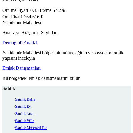
Ort. m² Fiyatı
10.338 ₺/m²
-67.2
%
Ort. Fiyat
1.364.616 ₺
Yenidemir Mahallesi
Analiz ve Araştırma Sayfaları
Demografi Analizi
Yenidemir Mahallesi bölgesinin nüfus, eğitim ve sosyoekonomik
yapısını inceleyin
Emlak Danışmanları
Bu bölgedeki emlak danışmanlarını bulun
Satılık
Satılık Daire
Satılık Ev
Satılık Arsa
Satılık Villa
Satılık Müstakil Ev