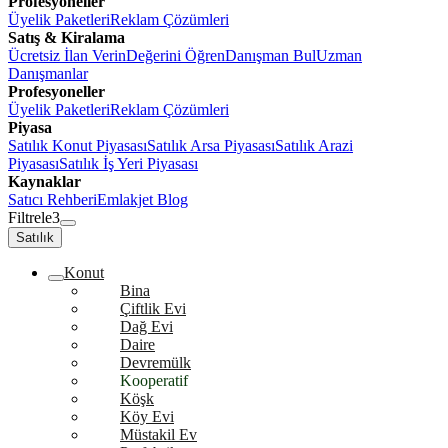
Profesyoneller
Üyelik Paketleri
Reklam Çözümleri
Satış & Kiralama
Ücretsiz İlan Verin
Değerini Öğren
Danışman Bul
Uzman
Danışmanlar
Profesyoneller
Üyelik Paketleri
Reklam Çözümleri
Piyasa
Satılık Konut Piyasası
Satılık Arsa Piyasası
Satılık Arazi
Piyasası
Satılık İş Yeri Piyasası
Kaynaklar
Satıcı Rehberi
Emlakjet Blog
Filtrele
3
Satılık
Konut
Bina
Çiftlik Evi
Dağ Evi
Daire
Devremülk
Kooperatif
Köşk
Köy Evi
Müstakil Ev