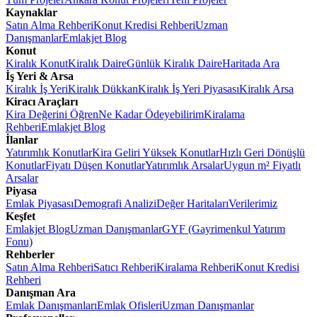
Kaynaklar
Satın Alma Rehberi
Konut Kredisi Rehberi
Uzman
Danışmanlar
Emlakjet Blog
Konut
Kiralık Konut
Kiralık Daire
Günlük Kiralık Daire
Haritada Ara
İş Yeri & Arsa
Kiralık İş Yeri
Kiralık Dükkan
Kiralık İş Yeri Piyasası
Kiralık Arsa
Kiracı Araçları
Kira Değerini Öğren
Ne Kadar Ödeyebilirim
Kiralama
Rehberi
Emlakjet Blog
İlanlar
Yatırımlık Konutlar
Kira Geliri Yüksek Konutlar
Hızlı Geri Dönüşlü
Konutlar
Fiyatı Düşen Konutlar
Yatırımlık Arsalar
Uygun m² Fiyatlı
Arsalar
Piyasa
Emlak Piyasası
Demografi Analizi
Değer Haritaları
Verilerimiz
Keşfet
Emlakjet Blog
Uzman Danışmanlar
GYF (Gayrimenkul Yatırım
Fonu)
Rehberler
Satın Alma Rehberi
Satıcı Rehberi
Kiralama Rehberi
Konut Kredisi
Rehberi
Danışman Ara
Emlak Danışmanları
Emlak Ofisleri
Uzman Danışmanlar