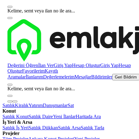
Kelime, semt veya ilan no ile ara...
Değerini Öğren
İlan Ver
Giriş Yap
Hesap Oluştur
Giriş Yap
Hesap
Oluştur
Favorilerim
Kayıtlı
Aramalar
İlanlarım
Değerlemelerim
Mesajlar
Bildirimler
Geri Bildirim
Kelime, semt veya ilan no ile ara...
Satılık
Kiralık
Yatırım
Danışmanlar
Sat
Konut
Satılık Konut
Satılık Daire
Yeni İlanlar
Haritada Ara
İş Yeri & Arsa
Satılık İş Yeri
Satılık Dükkan
Satılık Arsa
Satılık Tarla
Projeler
Tüm Projeler
Ankara Konut Projeleri
Yeni Projeler