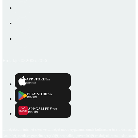
Emlakjet © 2006-2026
APP STORE
'dan
İNDİRİN
PLAY STORE
'dan
İNDİRİN
APP GALLERY
'den
İNDİRİN
Emlakjet.com internet sitesi ve Emlakjet mobil uygulamalarında kullanıcılar tarafından sağlana
ilan, bilgi, içerik ve görselin gerçekliği, orijinalliği, güvenilirliği ve doğruluğuna ilişkin soru