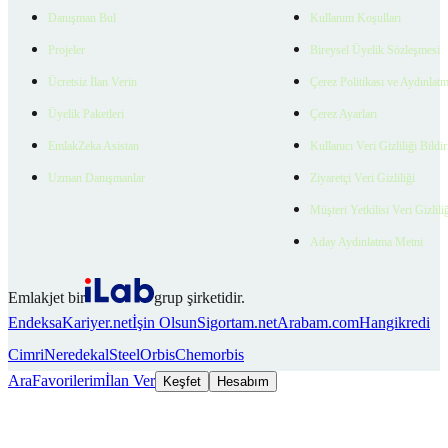
Danışman Bul
Kullanım Koşulları
Projeler
Bireysel Üyelik Sözleşmesi
Ücretsiz İlan Verin
Çerez Politikası ve Aydınlat
Üyelik Paketleri
Çerez Ayarları
EmlakZeka Asistan
Kullanıcı Veri Gizliliği Bildi
Uzman Danışmanlar
Ziyaretçi Veri Gizliliği
Müşteri Yetkilisi Veri Gizlili
Aday Aydınlatma Metni
Emlakjet bir
grup şirketidir.
Endeksa
Kariyer.net
İşin Olsun
Sigortam.net
Arabam.com
Hangikredi
Cimri
Neredekal
SteelOrbis
Chemorbis
Ara
Favorilerim
İlan Ver
Keşfet
Hesabım