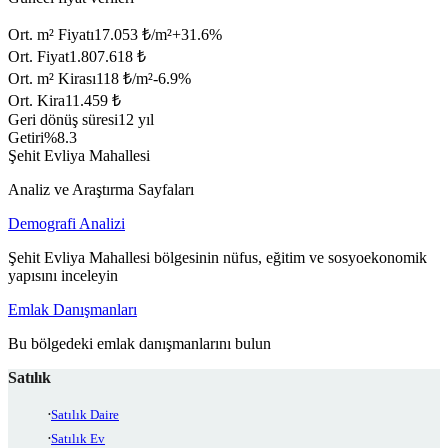
Ort. m² Fiyatı
17.053 ₺/m²
+
31.6
%
Ort. Fiyat
1.807.618 ₺
Ort. m² Kirası
118 ₺/m²
-6.9
%
Ort. Kira
11.459 ₺
Geri dönüş süresi
12 yıl
Getiri
%8.3
Şehit Evliya Mahallesi
Analiz ve Araştırma Sayfaları
Demografi Analizi
Şehit Evliya Mahallesi bölgesinin nüfus, eğitim ve sosyoekonomik
yapısını inceleyin
Emlak Danışmanları
Bu bölgedeki emlak danışmanlarını bulun
Satılık
Satılık Daire
Satılık Ev