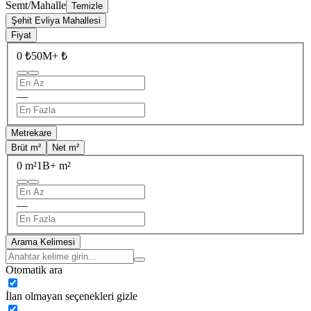
Semt/Mahalle
Temizle
Şehit Evliya Mahallesi
Fiyat
0 ₺
50M+ ₺
—
Metrekare
Brüt m²
Net m²
0 m²
1B+ m²
—
Arama Kelimesi
Otomatik ara
İlan olmayan seçenekleri gizle