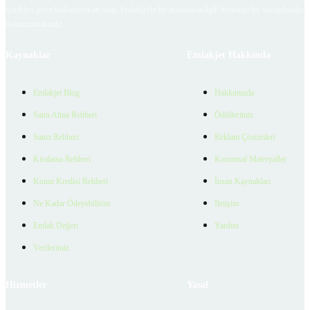
içerikleri giren kullanıcıya ait olup, Emlakjet'in bu hususlarla ilgili herhangi bir sorumluluğu
bulunmamaktadır.
Kaynaklar
Emlakjet Hakkında
Emlakjet Blog
Hakkımızda
Satın Alma Rehberi
Ödüllerimiz
Satıcı Rehberi
Reklam Çözümleri
Kiralama Rehberi
Kurumsal Materyaller
Konut Kredisi Rehberi
İnsan Kaynakları
Ne Kadar Ödeyebilirim
İletişim
Emlak Değeri
Yardım
Verilerimiz
Hizmetler
Yasal