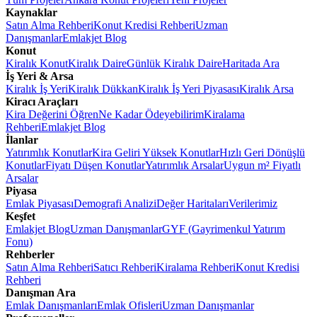
Kaynaklar
Satın Alma Rehberi
Konut Kredisi Rehberi
Uzman
Danışmanlar
Emlakjet Blog
Konut
Kiralık Konut
Kiralık Daire
Günlük Kiralık Daire
Haritada Ara
İş Yeri & Arsa
Kiralık İş Yeri
Kiralık Dükkan
Kiralık İş Yeri Piyasası
Kiralık Arsa
Kiracı Araçları
Kira Değerini Öğren
Ne Kadar Ödeyebilirim
Kiralama
Rehberi
Emlakjet Blog
İlanlar
Yatırımlık Konutlar
Kira Geliri Yüksek Konutlar
Hızlı Geri Dönüşlü
Konutlar
Fiyatı Düşen Konutlar
Yatırımlık Arsalar
Uygun m² Fiyatlı
Arsalar
Piyasa
Emlak Piyasası
Demografi Analizi
Değer Haritaları
Verilerimiz
Keşfet
Emlakjet Blog
Uzman Danışmanlar
GYF (Gayrimenkul Yatırım
Fonu)
Rehberler
Satın Alma Rehberi
Satıcı Rehberi
Kiralama Rehberi
Konut Kredisi
Rehberi
Danışman Ara
Emlak Danışmanları
Emlak Ofisleri
Uzman Danışmanlar