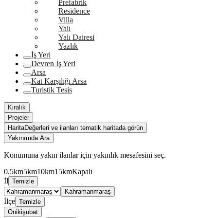
Prefabrik
Residence
Villa
Yalı
Yalı Dairesi
Yazlık
İş Yeri
Devren İş Yeri
Arsa
Kat Karşılığı Arsa
Turistik Tesis
Kiralık
Projeler
Harita
Değerleri ve ilanları tematik haritada görün
Yakınımda Ara
Konumuna yakın ilanlar için yakınlık mesafesini seç.
0.5km
5km
10km
15km
Kapalı
İl
Temizle
Kahramanmaraş
İlçe
Temizle
Onikişubat