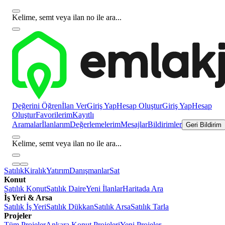
Kelime, semt veya ilan no ile ara...
Değerini Öğren
İlan Ver
Giriş Yap
Hesap Oluştur
Giriş Yap
Hesap
Oluştur
Favorilerim
Kayıtlı
Aramalar
İlanlarım
Değerlemelerim
Mesajlar
Bildirimler
Geri Bildirim
Kelime, semt veya ilan no ile ara...
Satılık
Kiralık
Yatırım
Danışmanlar
Sat
Konut
Satılık Konut
Satılık Daire
Yeni İlanlar
Haritada Ara
İş Yeri & Arsa
Satılık İş Yeri
Satılık Dükkan
Satılık Arsa
Satılık Tarla
Projeler
Tüm Projeler
Ankara Konut Projeleri
Yeni Projeler