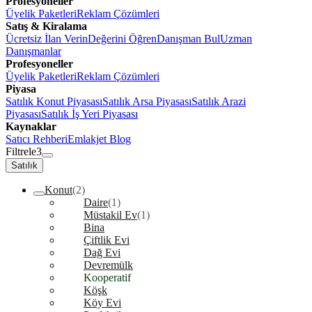
Profesyoneller
Üyelik Paketleri
Reklam Çözümleri
Satış & Kiralama
Ücretsiz İlan Verin
Değerini Öğren
Danışman Bul
Uzman
Danışmanlar
Profesyoneller
Üyelik Paketleri
Reklam Çözümleri
Piyasa
Satılık Konut Piyasası
Satılık Arsa Piyasası
Satılık Arazi
Piyasası
Satılık İş Yeri Piyasası
Kaynaklar
Satıcı Rehberi
Emlakjet Blog
Filtrele
3
Satılık
Konut
(2)
Daire
(1)
Müstakil Ev
(1)
Bina
Çiftlik Evi
Dağ Evi
Devremülk
Kooperatif
Köşk
Köy Evi