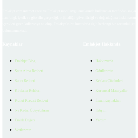
Emlakjet.com internet sitesi ve Emlakjet mobil uygulamalarında kullanıcılar tarafından sağlana
ilan, bilgi, içerik ve görselin gerçekliği, orijinalliği, güvenilirliği ve doğruluğuna ilişkin soru
içerikleri giren kullanıcıya ait olup, Emlakjet'in bu hususlarla ilgili herhangi bir sorumluluğu
bulunmamaktadır.
Kaynaklar
Emlakjet Hakkında
Emlakjet Blog
Hakkımızda
Satın Alma Rehberi
Ödüllerimiz
Satıcı Rehberi
Reklam Çözümleri
Kiralama Rehberi
Kurumsal Materyaller
Konut Kredisi Rehberi
İnsan Kaynakları
Ne Kadar Ödeyebilirim
İletişim
Emlak Değeri
Yardım
Verilerimiz