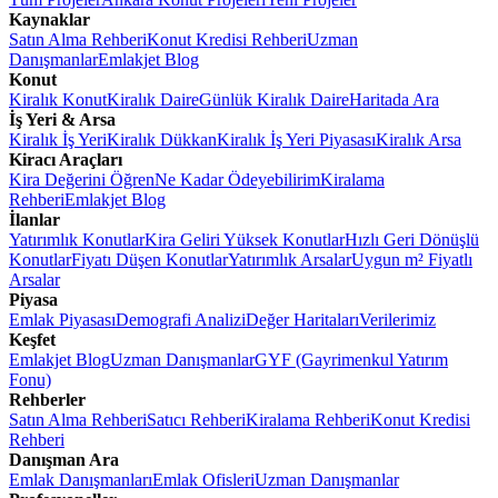
Kaynaklar
Satın Alma Rehberi
Konut Kredisi Rehberi
Uzman
Danışmanlar
Emlakjet Blog
Konut
Kiralık Konut
Kiralık Daire
Günlük Kiralık Daire
Haritada Ara
İş Yeri & Arsa
Kiralık İş Yeri
Kiralık Dükkan
Kiralık İş Yeri Piyasası
Kiralık Arsa
Kiracı Araçları
Kira Değerini Öğren
Ne Kadar Ödeyebilirim
Kiralama
Rehberi
Emlakjet Blog
İlanlar
Yatırımlık Konutlar
Kira Geliri Yüksek Konutlar
Hızlı Geri Dönüşlü
Konutlar
Fiyatı Düşen Konutlar
Yatırımlık Arsalar
Uygun m² Fiyatlı
Arsalar
Piyasa
Emlak Piyasası
Demografi Analizi
Değer Haritaları
Verilerimiz
Keşfet
Emlakjet Blog
Uzman Danışmanlar
GYF (Gayrimenkul Yatırım
Fonu)
Rehberler
Satın Alma Rehberi
Satıcı Rehberi
Kiralama Rehberi
Konut Kredisi
Rehberi
Danışman Ara
Emlak Danışmanları
Emlak Ofisleri
Uzman Danışmanlar