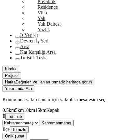
Prefabrik
Residence
Villa
Yalı
Yalı Dairesi
Yazlık
İş Yeri
(4)
Devren İş Yeri
Arsa
Kat Karşılığı Arsa
Turistik Tesis
Kiralık
Projeler
Harita
Değerleri ve ilanları tematik haritada görün
Yakınımda Ara
Konumuna yakın ilanlar için yakınlık mesafesini seç.
0.5km
5km
10km
15km
Kapalı
İl
Temizle
Kahramanmaraş
İlçe
Temizle
Onikişubat