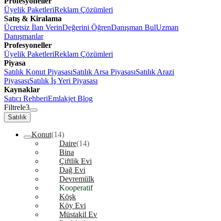
Profesyoneller
Üyelik Paketleri
Reklam Çözümleri
Satış & Kiralama
Ücretsiz İlan Verin
Değerini Öğren
Danışman Bul
Uzman
Danışmanlar
Profesyoneller
Üyelik Paketleri
Reklam Çözümleri
Piyasa
Satılık Konut Piyasası
Satılık Arsa Piyasası
Satılık Arazi
Piyasası
Satılık İş Yeri Piyasası
Kaynaklar
Satıcı Rehberi
Emlakjet Blog
Filtrele
3
Satılık
Konut
(14)
Daire
(14)
Bina
Çiftlik Evi
Dağ Evi
Devremülk
Kooperatif
Köşk
Köy Evi
Müstakil Ev