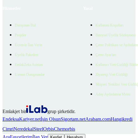
Hizmetler
Yasal
Danışman Bul
Kullanım Koşulları
Projeler
Bireysel Üyelik Sözleşmesi
Ücretsiz İlan Verin
Çerez Politikası ve Aydınlat
Üyelik Paketleri
Çerez Ayarları
EmlakZeka Asistan
Kullanıcı Veri Gizliliği Bildi
Uzman Danışmanlar
Ziyaretçi Veri Gizliliği
Müşteri Yetkilisi Veri Gizlili
Aday Aydınlatma Metni
Emlakjet bir
grup şirketidir.
Endeksa
Kariyer.net
İşin Olsun
Sigortam.net
Arabam.com
Hangikredi
Cimri
Neredekal
SteelOrbis
Chemorbis
Ara
Favorilerim
İlan Ver
Keşfet
Hesabım