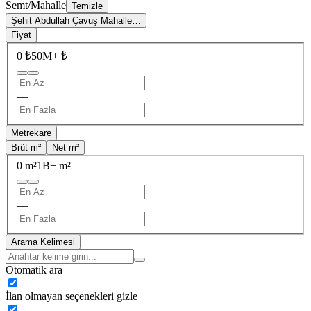
Semt/Mahalle
Temizle
Şehit Abdullah Çavuş Mahalle…
Fiyat
0 ₺
50M+ ₺
—
Metrekare
Brüt m²
Net m²
0 m²
1B+ m²
—
Arama Kelimesi
Otomatik ara
İlan olmayan seçenekleri gizle