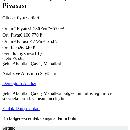
Piyasası
Güncel fiyat verileri
Ort. m² Fiyatı
31.286 ₺/m²
+
55.0
%
Ort. Fiyat
6.100.770 ₺
Ort. m² Kirası
147 ₺/m²
+
26.8
%
Ort. Kira
26.349 ₺
Geri dönüş süresi
18 yıl
Getiri
%5.62
Şehit Abdullah Çavuş Mahallesi
Analiz ve Araştırma Sayfaları
Demografi Analizi
Şehit Abdullah Çavuş Mahallesi bölgesinin nüfus, eğitim ve
sosyoekonomik yapısını inceleyin
Emlak Danışmanları
Bu bölgedeki emlak danışmanlarını bulun
Satılık