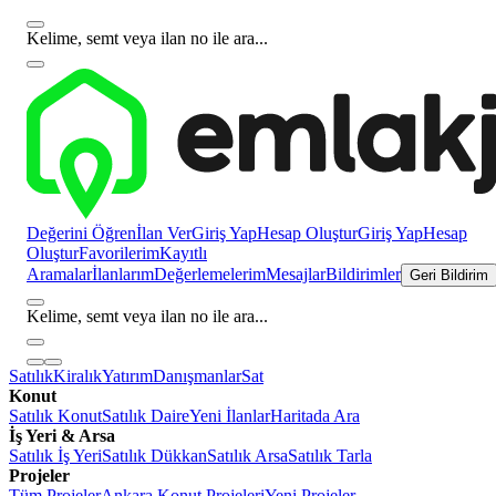
Kelime, semt veya ilan no ile ara...
Değerini Öğren
İlan Ver
Giriş Yap
Hesap Oluştur
Giriş Yap
Hesap
Oluştur
Favorilerim
Kayıtlı
Aramalar
İlanlarım
Değerlemelerim
Mesajlar
Bildirimler
Geri Bildirim
Kelime, semt veya ilan no ile ara...
Satılık
Kiralık
Yatırım
Danışmanlar
Sat
Konut
Satılık Konut
Satılık Daire
Yeni İlanlar
Haritada Ara
İş Yeri & Arsa
Satılık İş Yeri
Satılık Dükkan
Satılık Arsa
Satılık Tarla
Projeler
Tüm Projeler
Ankara Konut Projeleri
Yeni Projeler