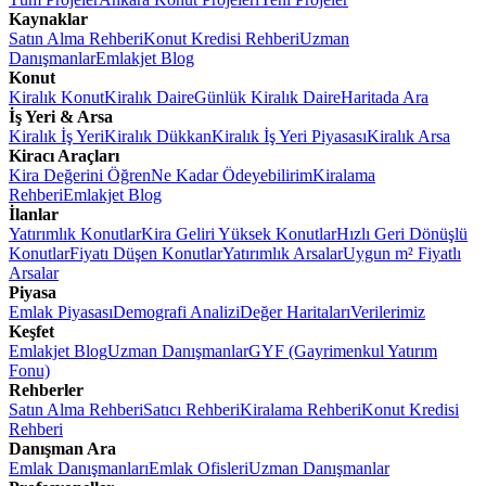
Kaynaklar
Satın Alma Rehberi
Konut Kredisi Rehberi
Uzman
Danışmanlar
Emlakjet Blog
Konut
Kiralık Konut
Kiralık Daire
Günlük Kiralık Daire
Haritada Ara
İş Yeri & Arsa
Kiralık İş Yeri
Kiralık Dükkan
Kiralık İş Yeri Piyasası
Kiralık Arsa
Kiracı Araçları
Kira Değerini Öğren
Ne Kadar Ödeyebilirim
Kiralama
Rehberi
Emlakjet Blog
İlanlar
Yatırımlık Konutlar
Kira Geliri Yüksek Konutlar
Hızlı Geri Dönüşlü
Konutlar
Fiyatı Düşen Konutlar
Yatırımlık Arsalar
Uygun m² Fiyatlı
Arsalar
Piyasa
Emlak Piyasası
Demografi Analizi
Değer Haritaları
Verilerimiz
Keşfet
Emlakjet Blog
Uzman Danışmanlar
GYF (Gayrimenkul Yatırım
Fonu)
Rehberler
Satın Alma Rehberi
Satıcı Rehberi
Kiralama Rehberi
Konut Kredisi
Rehberi
Danışman Ara
Emlak Danışmanları
Emlak Ofisleri
Uzman Danışmanlar