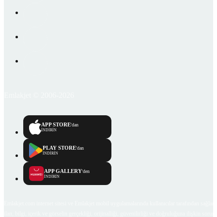
Emlakjet © 2006-2026
APP STORE
'dan
İNDİRİN
PLAY STORE
'dan
İNDİRİN
APP GALLERY
'den
İNDİRİN
Emlakjet.com internet sitesi ve Emlakjet mobil uygulamalarında kullanıcılar tarafından sağlana
ilan, bilgi, içerik ve görselin gerçekliği, orijinalliği, güvenilirliği ve doğruluğuna ilişkin soru