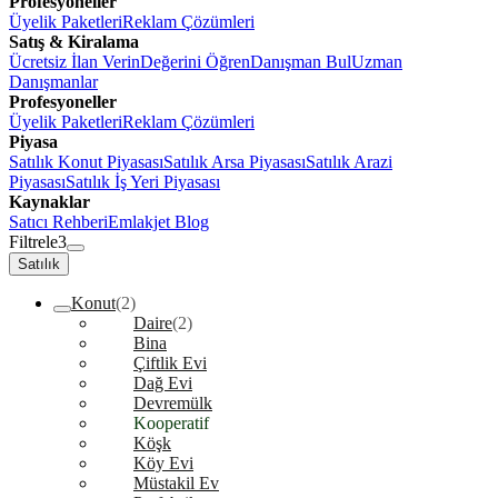
Profesyoneller
Üyelik Paketleri
Reklam Çözümleri
Satış & Kiralama
Ücretsiz İlan Verin
Değerini Öğren
Danışman Bul
Uzman
Danışmanlar
Profesyoneller
Üyelik Paketleri
Reklam Çözümleri
Piyasa
Satılık Konut Piyasası
Satılık Arsa Piyasası
Satılık Arazi
Piyasası
Satılık İş Yeri Piyasası
Kaynaklar
Satıcı Rehberi
Emlakjet Blog
Filtrele
3
Satılık
Konut
(2)
Daire
(2)
Bina
Çiftlik Evi
Dağ Evi
Devremülk
Kooperatif
Köşk
Köy Evi
Müstakil Ev