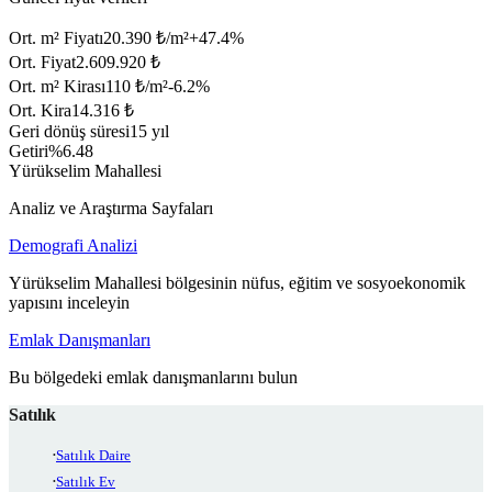
Ort. m² Fiyatı
20.390 ₺/m²
+
47.4
%
Ort. Fiyat
2.609.920 ₺
Ort. m² Kirası
110 ₺/m²
-6.2
%
Ort. Kira
14.316 ₺
Geri dönüş süresi
15 yıl
Getiri
%6.48
Yürükselim Mahallesi
Analiz ve Araştırma Sayfaları
Demografi Analizi
Yürükselim Mahallesi bölgesinin nüfus, eğitim ve sosyoekonomik
yapısını inceleyin
Emlak Danışmanları
Bu bölgedeki emlak danışmanlarını bulun
Satılık
Satılık Daire
Satılık Ev