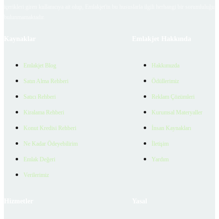
içerikleri giren kullanıcıya ait olup, Emlakjet'in bu hususlarla ilgili herhangi bir sorumluluğu
bulunmamaktadır.
Kaynaklar
Emlakjet Hakkında
Emlakjet Blog
Hakkımızda
Satın Alma Rehberi
Ödüllerimiz
Satıcı Rehberi
Reklam Çözümleri
Kiralama Rehberi
Kurumsal Materyaller
Konut Kredisi Rehberi
İnsan Kaynakları
Ne Kadar Ödeyebilirim
İletişim
Emlak Değeri
Yardım
Verilerimiz
Hizmetler
Yasal