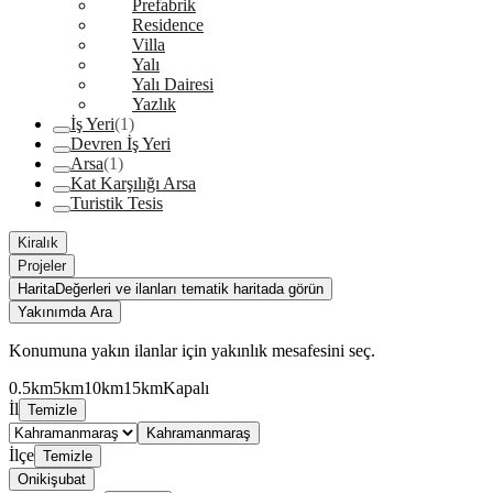
Prefabrik
Residence
Villa
Yalı
Yalı Dairesi
Yazlık
İş Yeri
(1)
Devren İş Yeri
Arsa
(1)
Kat Karşılığı Arsa
Turistik Tesis
Kiralık
Projeler
Harita
Değerleri ve ilanları tematik haritada görün
Yakınımda Ara
Konumuna yakın ilanlar için yakınlık mesafesini seç.
0.5km
5km
10km
15km
Kapalı
İl
Temizle
Kahramanmaraş
İlçe
Temizle
Onikişubat