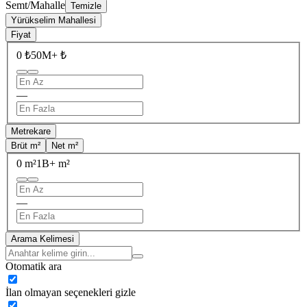
Semt/Mahalle
Temizle
Yürükselim Mahallesi
Fiyat
0 ₺
50M+ ₺
—
Metrekare
Brüt m²
Net m²
0 m²
1B+ m²
—
Arama Kelimesi
Otomatik ara
İlan olmayan seçenekleri gizle