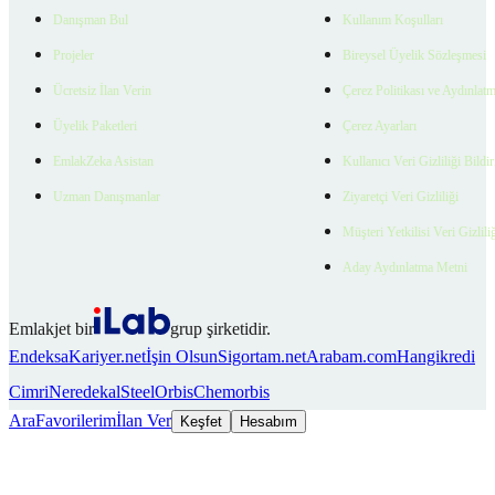
Danışman Bul
Kullanım Koşulları
Projeler
Bireysel Üyelik Sözleşmesi
Ücretsiz İlan Verin
Çerez Politikası ve Aydınlat
Üyelik Paketleri
Çerez Ayarları
EmlakZeka Asistan
Kullanıcı Veri Gizliliği Bildi
Uzman Danışmanlar
Ziyaretçi Veri Gizliliği
Müşteri Yetkilisi Veri Gizlili
Aday Aydınlatma Metni
Emlakjet bir
grup şirketidir.
Endeksa
Kariyer.net
İşin Olsun
Sigortam.net
Arabam.com
Hangikredi
Cimri
Neredekal
SteelOrbis
Chemorbis
Ara
Favorilerim
İlan Ver
Keşfet
Hesabım