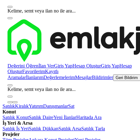
Kelime, semt veya ilan no ile ara...
Değerini Öğren
İlan Ver
Giriş Yap
Hesap Oluştur
Giriş Yap
Hesap
Oluştur
Favorilerim
Kayıtlı
Aramalar
İlanlarım
Değerlemelerim
Mesajlar
Bildirimler
Geri Bildirim
Kelime, semt veya ilan no ile ara...
Satılık
Kiralık
Yatırım
Danışmanlar
Sat
Konut
Satılık Konut
Satılık Daire
Yeni İlanlar
Haritada Ara
İş Yeri & Arsa
Satılık İş Yeri
Satılık Dükkan
Satılık Arsa
Satılık Tarla
Projeler
Tüm Projeler
Ankara Konut Projeleri
Yeni Projeler