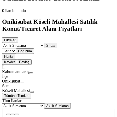
0
ilan bulundu
Onikişubat Köseli Mahallesi Satılık
Konut/Ticaret Alanı Fiyatları
Filtrele
3
Sırala
Görünüm
Harita
Kaydet
Paylaş
İl
Kahramanmaraş
İlçe
Onikişubat
Semt
Köseli Mahallesi
Tümünü Temizle
Tüm İlanlar
Akıllı Sıralama