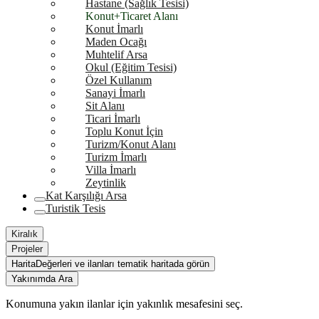
Hastane (Sağlık Tesisi)
Konut+Ticaret Alanı
Konut İmarlı
Maden Ocağı
Muhtelif Arsa
Okul (Eğitim Tesisi)
Özel Kullanım
Sanayi İmarlı
Sit Alanı
Ticari İmarlı
Toplu Konut İçin
Turizm/Konut Alanı
Turizm İmarlı
Villa İmarlı
Zeytinlik
Kat Karşılığı Arsa
Turistik Tesis
Kiralık
Projeler
Harita
Değerleri ve ilanları tematik haritada görün
Yakınımda Ara
Konumuna yakın ilanlar için yakınlık mesafesini seç.