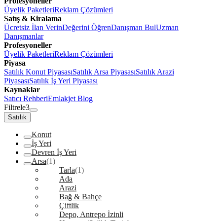
Profesyoneller
Üyelik Paketleri
Reklam Çözümleri
Satış & Kiralama
Ücretsiz İlan Verin
Değerini Öğren
Danışman Bul
Uzman
Danışmanlar
Profesyoneller
Üyelik Paketleri
Reklam Çözümleri
Piyasa
Satılık Konut Piyasası
Satılık Arsa Piyasası
Satılık Arazi
Piyasası
Satılık İş Yeri Piyasası
Kaynaklar
Satıcı Rehberi
Emlakjet Blog
Filtrele
3
Satılık
Konut
İş Yeri
Devren İş Yeri
Arsa
(1)
Tarla
(1)
Ada
Arazi
Bağ & Bahçe
Çiftlik
Depo, Antrepo İzinli