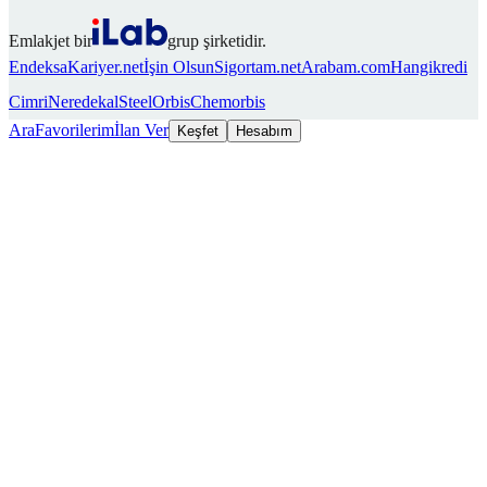
Emlakjet bir
grup şirketidir.
Endeksa
Kariyer.net
İşin Olsun
Sigortam.net
Arabam.com
Hangikredi
Cimri
Neredekal
SteelOrbis
Chemorbis
Ara
Favorilerim
İlan Ver
Keşfet
Hesabım