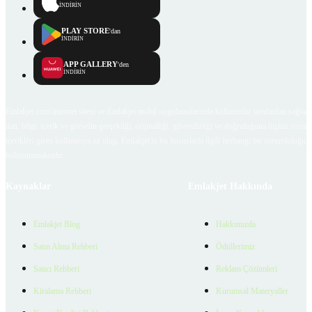
İNDİRİN
PLAY STORE
'dan
İNDİRİN
APP GALLERY
'den
İNDİRİN
Emlakjet.com internet sitesi ve Emlakjet mobil uygulamalarında kullanıcılar tarafından sağlana
ilan, bilgi, içerik ve görselin gerçekliği, orijinalliği, güvenilirliği ve doğruluğuna ilişkin soru
içerikleri giren kullanıcıya ait olup, Emlakjet'in bu hususlarla ilgili herhangi bir sorumluluğu
bulunmamaktadır.
Kaynaklar
Emlakjet Hakkında
Emlakjet Blog
Hakkımızda
Satın Alma Rehberi
Ödüllerimiz
Satıcı Rehberi
Reklam Çözümleri
Kiralama Rehberi
Kurumsal Materyaller