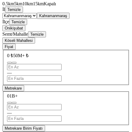
0.5km
5km
10km
15km
Kapalı
İl
Temizle
Kahramanmaraş
İlçe
Temizle
Onikişubat
Semt/Mahalle
Temizle
Köseli Mahallesi
Fiyat
0 ₺
50M+ ₺
—
Metrekare
0
1B+
—
Metrekare Birim Fiyatı