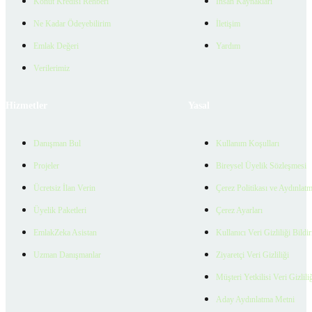
Konut Kredisi Rehberi
İnsan Kaynakları
Ne Kadar Ödeyebilirim
İletişim
Emlak Değeri
Yardım
Verilerimiz
Hizmetler
Yasal
Danışman Bul
Kullanım Koşulları
Projeler
Bireysel Üyelik Sözleşmesi
Ücretsiz İlan Verin
Çerez Politikası ve Aydınlat
Üyelik Paketleri
Çerez Ayarları
EmlakZeka Asistan
Kullanıcı Veri Gizliliği Bildi
Uzman Danışmanlar
Ziyaretçi Veri Gizliliği
Müşteri Yetkilisi Veri Gizlili
Aday Aydınlatma Metni