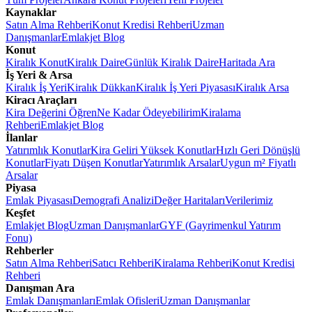
Kaynaklar
Satın Alma Rehberi
Konut Kredisi Rehberi
Uzman
Danışmanlar
Emlakjet Blog
Konut
Kiralık Konut
Kiralık Daire
Günlük Kiralık Daire
Haritada Ara
İş Yeri & Arsa
Kiralık İş Yeri
Kiralık Dükkan
Kiralık İş Yeri Piyasası
Kiralık Arsa
Kiracı Araçları
Kira Değerini Öğren
Ne Kadar Ödeyebilirim
Kiralama
Rehberi
Emlakjet Blog
İlanlar
Yatırımlık Konutlar
Kira Geliri Yüksek Konutlar
Hızlı Geri Dönüşlü
Konutlar
Fiyatı Düşen Konutlar
Yatırımlık Arsalar
Uygun m² Fiyatlı
Arsalar
Piyasa
Emlak Piyasası
Demografi Analizi
Değer Haritaları
Verilerimiz
Keşfet
Emlakjet Blog
Uzman Danışmanlar
GYF (Gayrimenkul Yatırım
Fonu)
Rehberler
Satın Alma Rehberi
Satıcı Rehberi
Kiralama Rehberi
Konut Kredisi
Rehberi
Danışman Ara
Emlak Danışmanları
Emlak Ofisleri
Uzman Danışmanlar