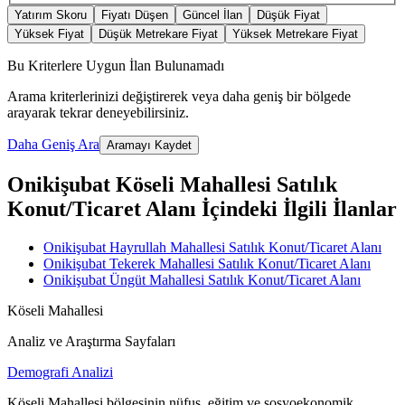
Yatırım Skoru
Fiyatı Düşen
Güncel İlan
Düşük Fiyat
Yüksek Fiyat
Düşük Metrekare Fiyat
Yüksek Metrekare Fiyat
Bu Kriterlere Uygun İlan Bulunamadı
Arama kriterlerinizi değiştirerek veya daha geniş bir bölgede
arayarak tekrar deneyebilirsiniz.
Daha Geniş Ara
Aramayı Kaydet
Onikişubat Köseli Mahallesi Satılık
Konut/Ticaret Alanı İçindeki İlgili İlanlar
Onikişubat Hayrullah Mahallesi Satılık Konut/Ticaret Alanı
Onikişubat Tekerek Mahallesi Satılık Konut/Ticaret Alanı
Onikişubat Üngüt Mahallesi Satılık Konut/Ticaret Alanı
Köseli Mahallesi
Analiz ve Araştırma Sayfaları
Demografi Analizi
Köseli Mahallesi bölgesinin nüfus, eğitim ve sosyoekonomik