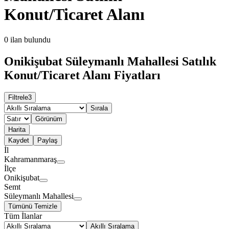
Konut/Ticaret Alanı
0
ilan bulundu
Onikişubat Süleymanlı Mahallesi Satılık
Konut/Ticaret Alanı Fiyatları
Filtrele
3
Sırala
Görünüm
Harita
Kaydet
Paylaş
İl
Kahramanmaraş
İlçe
Onikişubat
Semt
Süleymanlı Mahallesi
Tümünü Temizle
Tüm İlanlar
Akıllı Sıralama