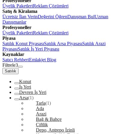
Profesyoneller
Üyelik Paketleri
Reklam Çözümleri
Satış & Kiralama
Ücretsiz İlan Verin
Değerini Öğren
Danışman Bul
Uzman
Danışmanlar
Profesyoneller
Üyelik Paketleri
Reklam Çözümleri
Piyasa
Satılık Konut Piyasası
Satılık Arsa Piyasası
Satılık Arazi
Piyasası
Satılık İş Yeri Piyasası
Kaynaklar
Satıcı Rehberi
Emlakjet Blog
Filtrele
3
Satılık
Konut
İş Yeri
Devren İş Yeri
Arsa
(1)
Tarla
(1)
Ada
Arazi
Bağ & Bahçe
Çiftlik
Depo, Antrepo İzinli