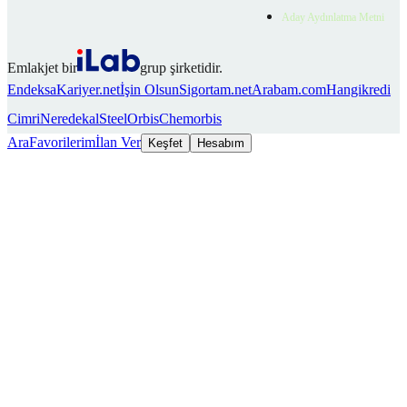
Aday Aydınlatma Metni
Emlakjet bir
grup şirketidir.
Endeksa
Kariyer.net
İşin Olsun
Sigortam.net
Arabam.com
Hangikredi
Cimri
Neredekal
SteelOrbis
Chemorbis
Ara
Favorilerim
İlan Ver
Keşfet
Hesabım