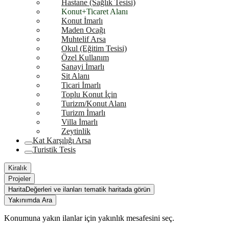
Hastane (Sağlık Tesisi)
Konut+Ticaret Alanı
Konut İmarlı
Maden Ocağı
Muhtelif Arsa
Okul (Eğitim Tesisi)
Özel Kullanım
Sanayi İmarlı
Sit Alanı
Ticari İmarlı
Toplu Konut İçin
Turizm/Konut Alanı
Turizm İmarlı
Villa İmarlı
Zeytinlik
Kat Karşılığı Arsa
Turistik Tesis
Kiralık
Projeler
Harita
Değerleri ve ilanları tematik haritada görün
Yakınımda Ara
Konumuna yakın ilanlar için yakınlık mesafesini seç.