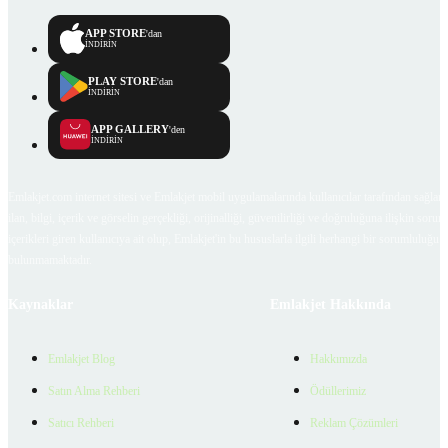
APP STORE
'dan
İNDİRİN
PLAY STORE
'dan
İNDİRİN
APP GALLERY
'den
İNDİRİN
Emlakjet.com internet sitesi ve Emlakjet mobil uygulamalarında kullanıcılar tarafından sağlana
ilan, bilgi, içerik ve görselin gerçekliği, orijinalliği, güvenilirliği ve doğruluğuna ilişkin soru
içerikleri giren kullanıcıya ait olup, Emlakjet'in bu hususlarla ilgili herhangi bir sorumluluğu
bulunmamaktadır.
Kaynaklar
Emlakjet Hakkında
Emlakjet Blog
Hakkımızda
Satın Alma Rehberi
Ödüllerimiz
Satıcı Rehberi
Reklam Çözümleri