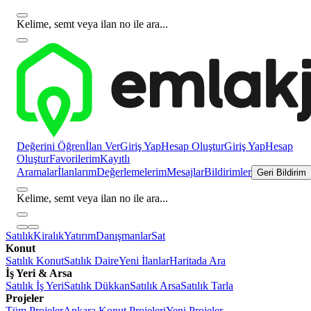
Kelime, semt veya ilan no ile ara...
Değerini Öğren
İlan Ver
Giriş Yap
Hesap Oluştur
Giriş Yap
Hesap
Oluştur
Favorilerim
Kayıtlı
Aramalar
İlanlarım
Değerlemelerim
Mesajlar
Bildirimler
Geri Bildirim
Kelime, semt veya ilan no ile ara...
Satılık
Kiralık
Yatırım
Danışmanlar
Sat
Konut
Satılık Konut
Satılık Daire
Yeni İlanlar
Haritada Ara
İş Yeri & Arsa
Satılık İş Yeri
Satılık Dükkan
Satılık Arsa
Satılık Tarla
Projeler
Tüm Projeler
Ankara Konut Projeleri
Yeni Projeler