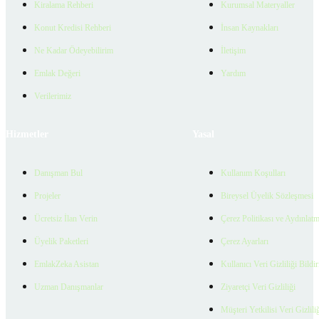
Kiralama Rehberi
Kurumsal Materyaller
Konut Kredisi Rehberi
İnsan Kaynakları
Ne Kadar Ödeyebilirim
İletişim
Emlak Değeri
Yardım
Verilerimiz
Hizmetler
Yasal
Danışman Bul
Kullanım Koşulları
Projeler
Bireysel Üyelik Sözleşmesi
Ücretsiz İlan Verin
Çerez Politikası ve Aydınlat
Üyelik Paketleri
Çerez Ayarları
EmlakZeka Asistan
Kullanıcı Veri Gizliliği Bildi
Uzman Danışmanlar
Ziyaretçi Veri Gizliliği
Müşteri Yetkilisi Veri Gizlili