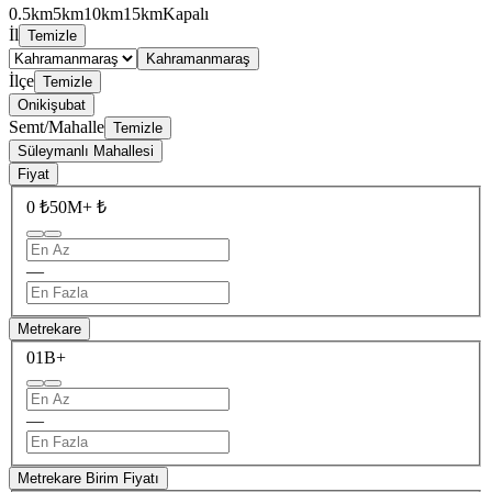
0.5km
5km
10km
15km
Kapalı
İl
Temizle
Kahramanmaraş
İlçe
Temizle
Onikişubat
Semt/Mahalle
Temizle
Süleymanlı Mahallesi
Fiyat
0 ₺
50M+ ₺
—
Metrekare
0
1B+
—
Metrekare Birim Fiyatı