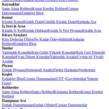
Kaynaklar
Satın Alma Rehberi
Konut Kredisi Rehberi
Uzman
Danışmanlar
Emlakjet Blog
Konut
Kiralık Konut
Kiralık Daire
Günlük Kiralık Daire
Haritada Ara
İş Yeri & Arsa
Kiralık İş Yeri
Kiralık Dükkan
Kiralık İş Yeri Piyasası
Kiralık Arsa
Kiracı Araçları
Kira Değerini Öğren
Ne Kadar Ödeyebilirim
Kiralama
Rehberi
Emlakjet Blog
İlanlar
Yatırımlık Konutlar
Kira Geliri Yüksek Konutlar
Hızlı Geri Dönüşlü
Konutlar
Fiyatı Düşen Konutlar
Yatırımlık Arsalar
Uygun m² Fiyatlı
Arsalar
Piyasa
Emlak Piyasası
Demografi Analizi
Değer Haritaları
Verilerimiz
Keşfet
Emlakjet Blog
Uzman Danışmanlar
GYF (Gayrimenkul Yatırım
Fonu)
Rehberler
Satın Alma Rehberi
Satıcı Rehberi
Kiralama Rehberi
Konut Kredisi
Rehberi
Danışman Ara
Emlak Danışmanları
Emlak Ofisleri
Uzman Danışmanlar