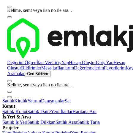
Kelime, semt veya ilan no ile ara...
Değerini Öğren
İlan Ver
Giriş Yap
Hesap Oluştur
Giriş Yap
Hesap
Oluştur
Bildirimler
Mesajlar
İlanlarım
Değerlemelerim
Favorilerim
Kayı
Aramalar
Geri Bildirim
Kelime, semt veya ilan no ile ara...
Satılık
Kiralık
Yatırım
Danışmanlar
Sat
Konut
Satılık Konut
Satılık Daire
Yeni İlanlar
Haritada Ara
İş Yeri & Arsa
Satılık İş Yeri
Satılık Dükkan
Satılık Arsa
Satılık Tarla
Projeler
Tüm Projeler
Ankara Konut Projeleri
Yeni Projeler