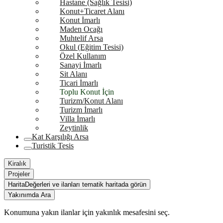
Hastane (Sağlık Tesisi)
Konut+Ticaret Alanı
Konut İmarlı
Maden Ocağı
Muhtelif Arsa
Okul (Eğitim Tesisi)
Özel Kullanım
Sanayi İmarlı
Sit Alanı
Ticari İmarlı
Toplu Konut İçin
Turizm/Konut Alanı
Turizm İmarlı
Villa İmarlı
Zeytinlik
Kat Karşılığı Arsa
Turistik Tesis
Kiralık
Projeler
Harita
Değerleri ve ilanları tematik haritada görün
Yakınımda Ara
Konumuna yakın ilanlar için yakınlık mesafesini seç.