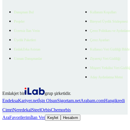
Danışman Bul
Kullanım Koşulları
Projeler
Bireysel Üyelik Sözleşmesi
Ücretsiz İlan Verin
Çerez Politikası ve Aydınlat
Üyelik Paketleri
Çerez Ayarları
EmlakZeka Asistan
Kullanıcı Veri Gizliliği Bildi
Uzman Danışmanlar
Ziyaretçi Veri Gizliliği
Müşteri Yetkilisi Veri Gizlili
Aday Aydınlatma Metni
Emlakjet bir
grup şirketidir.
Endeksa
Kariyer.net
İşin Olsun
Sigortam.net
Arabam.com
Hangikredi
Cimri
Neredekal
SteelOrbis
Chemorbis
Ara
Favorilerim
İlan Ver
Keşfet
Hesabım