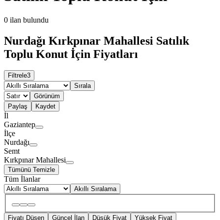
0
ilan bulundu
Nurdağı Kırkpınar Mahallesi Satılık
Toplu Konut İçin Fiyatları
Filtrele
3
Sırala
Görünüm
Paylaş
Kaydet
İl
Gaziantep
İlçe
Nurdağı
Semt
Kırkpınar Mahallesi
Tümünü Temizle
Tüm İlanlar
Akıllı Sıralama
Fiyatı Düşen
Güncel İlan
Düşük Fiyat
Yüksek Fiyat