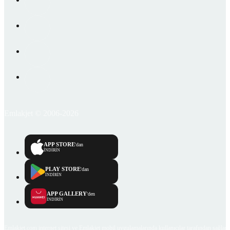
Emlakjet © 2006-2026
APP STORE
'dan
İNDİRİN
PLAY STORE
'dan
İNDİRİN
APP GALLERY
'den
İNDİRİN
Emlakjet.com internet sitesi ve Emlakjet mobil uygulamalarında kullanıcılar tarafından sağlana