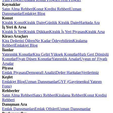
Kaynaklar
Satın Alma Rehberi
Konut Kredisi Rehberi
Uzman
Danışmanlar
Emlakjet Blog
Konut
Kiralık Konut
Kiralık Daire
Günlük Kiralık Daire
Haritada Ara
İş Yeri & Arsa
Kiralık İş Yeri
Kiralık Dükkan
Kiralık İş Yeri Piyasası
Kiralık Arsa
Kiracı Araçları
Kira Değerini Öğren
Ne Kadar Ödeyebilirim
Kiralama
Rehberi
Emlakjet Blog
İlanlar
Yatırımlık Konutlar
Kira Geliri Yüksek Konutlar
Hızlı Geri Dönüşlü
Konutlar
Fiyatı Düşen Konutlar
Yatırımlık Arsalar
Uygun m² Fiyatlı
Arsalar
Piyasa
Emlak Piyasası
Demografi Analizi
Değer Haritaları
Verilerimiz
Keşfet
Emlakjet Blog
Uzman Danışmanlar
GYF (Gayrimenkul Yatırım
Fonu)
Rehberler
Satın Alma Rehberi
Satıcı Rehberi
Kiralama Rehberi
Konut Kredisi
Rehberi
Danışman Ara
Emlak Danışmanları
Emlak Ofisleri
Uzman Danışmanlar