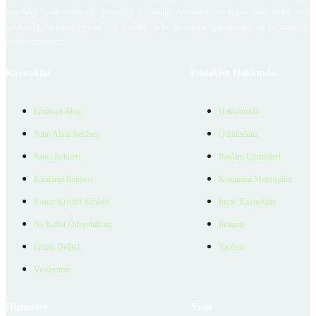
ilan, bilgi, içerik ve görselin gerçekliği, orijinalliği, güvenilirliği ve doğruluğuna ilişkin soru
içerikleri giren kullanıcıya ait olup, Emlakjet'in bu hususlarla ilgili herhangi bir sorumluluğu
bulunmamaktadır.
Kaynaklar
Emlakjet Hakkında
Emlakjet Blog
Hakkımızda
Satın Alma Rehberi
Ödüllerimiz
Satıcı Rehberi
Reklam Çözümleri
Kiralama Rehberi
Kurumsal Materyaller
Konut Kredisi Rehberi
İnsan Kaynakları
Ne Kadar Ödeyebilirim
İletişim
Emlak Değeri
Yardım
Verilerimiz
Hizmetler
Yasal