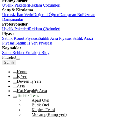
Profesyoneller
Üyelik Paketleri
Reklam Çözümleri
Satış & Kiralama
Ücretsiz İlan Verin
Değerini Öğren
Danışman Bul
Uzman
Danışmanlar
Profesyoneller
Üyelik Paketleri
Reklam Çözümleri
Piyasa
Satılık Konut Piyasası
Satılık Arsa Piyasası
Satılık Arazi
Piyasası
Satılık İş Yeri Piyasası
Kaynaklar
Satıcı Rehberi
Emlakjet Blog
Filtrele
3
Satılık
Konut
İş Yeri
Devren İş Yeri
Arsa
Kat Karşılığı Arsa
Turistik Tesis
Apart Otel
Butik Otel
Kaplıca Tesisi
Mocamp(Kamp yeri)