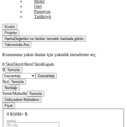
Motel
Otel
Pansiyon
Tatilköyü
Kiralık
Projeler
Harita
Değerleri ve ilanları tematik haritada görün
Yakınımda Ara
Konumuna yakın ilanlar için yakınlık mesafesini seç.
0.5km
5km
10km
15km
Kapalı
İl
Temizle
Gaziantep
İlçe
Temizle
Nurdağı
Semt/Mahalle
Temizle
Gökçedere Mahallesi
Fiyat
0 ₺
50M+ ₺