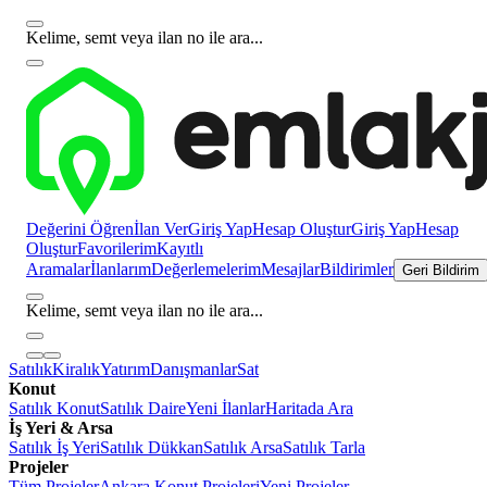
Kelime, semt veya ilan no ile ara...
Değerini Öğren
İlan Ver
Giriş Yap
Hesap Oluştur
Giriş Yap
Hesap
Oluştur
Favorilerim
Kayıtlı
Aramalar
İlanlarım
Değerlemelerim
Mesajlar
Bildirimler
Geri Bildirim
Kelime, semt veya ilan no ile ara...
Satılık
Kiralık
Yatırım
Danışmanlar
Sat
Konut
Satılık Konut
Satılık Daire
Yeni İlanlar
Haritada Ara
İş Yeri & Arsa
Satılık İş Yeri
Satılık Dükkan
Satılık Arsa
Satılık Tarla
Projeler
Tüm Projeler
Ankara Konut Projeleri
Yeni Projeler