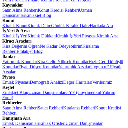
Kaynaklar
Satın Alma Rehberi
Konut Kredisi Rehberi
Uzman
Danışmanlar
Emlakjet Blog
Konut
Kiralık Konut
Kiralık Daire
Günlük Kiralık Daire
Haritada Ara
İş Yeri & Arsa
Kiralık İş Yeri
Kiralık Dükkan
Kiralık İş Yeri Piyasası
Kiralık Arsa
Kiracı Araçları
Kira Değerini Öğren
Ne Kadar Ödeyebilirim
Kiralama
Rehberi
Emlakjet Blog
İlanlar
Yatırımlık Konutlar
Kira Geliri Yüksek Konutlar
Hızlı Geri Dönüşlü
Konutlar
Fiyatı Düşen Konutlar
Yatırımlık Arsalar
Uygun m² Fiyatlı
Arsalar
Piyasa
Emlak Piyasası
Demografi Analizi
Değer Haritaları
Verilerimiz
Keşfet
Emlakjet Blog
Uzman Danışmanlar
GYF (Gayrimenkul Yatırım
Fonu)
Rehberler
Satın Alma Rehberi
Satıcı Rehberi
Kiralama Rehberi
Konut Kredisi
Rehberi
Danışman Ara
Emlak Danışmanları
Emlak Ofisleri
Uzman Danışmanlar