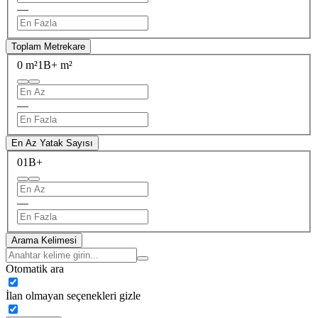
—
Toplam Metrekare
0 m²
1B+ m²
—
En Az Yatak Sayısı
0
1B+
—
Arama Kelimesi
Otomatik ara
İlan olmayan seçenekleri gizle