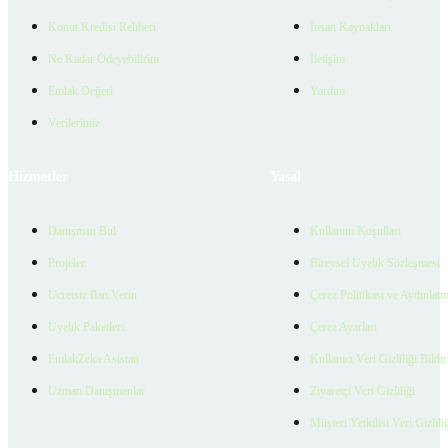
Konut Kredisi Rehberi
İnsan Kaynakları
Ne Kadar Ödeyebilirim
İletişim
Emlak Değeri
Yardım
Verilerimiz
Hizmetler
Yasal
Danışman Bul
Kullanım Koşulları
Projeler
Bireysel Üyelik Sözleşmesi
Ücretsiz İlan Verin
Çerez Politikası ve Aydınlat
Üyelik Paketleri
Çerez Ayarları
EmlakZeka Asistan
Kullanıcı Veri Gizliliği Bildi
Uzman Danışmanlar
Ziyaretçi Veri Gizliliği
Müşteri Yetkilisi Veri Gizlili