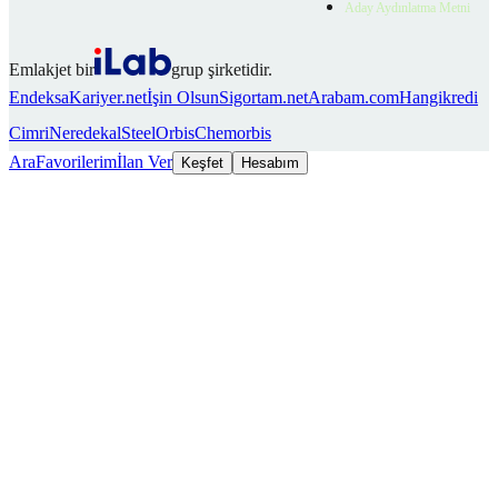
Aday Aydınlatma Metni
Emlakjet bir
grup şirketidir.
Endeksa
Kariyer.net
İşin Olsun
Sigortam.net
Arabam.com
Hangikredi
Cimri
Neredekal
SteelOrbis
Chemorbis
Ara
Favorilerim
İlan Ver
Keşfet
Hesabım