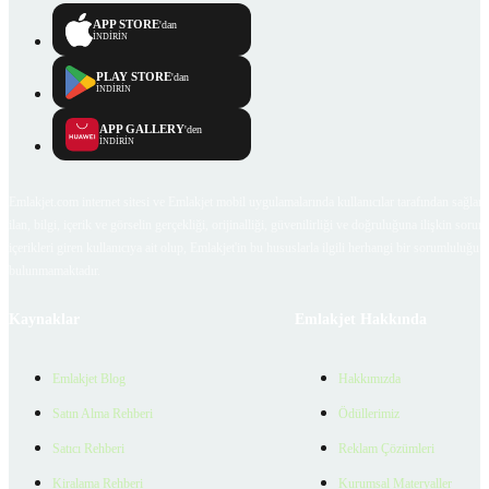
APP STORE
'dan
İNDİRİN
PLAY STORE
'dan
İNDİRİN
APP GALLERY
'den
İNDİRİN
Emlakjet.com internet sitesi ve Emlakjet mobil uygulamalarında kullanıcılar tarafından sağlana
ilan, bilgi, içerik ve görselin gerçekliği, orijinalliği, güvenilirliği ve doğruluğuna ilişkin soru
içerikleri giren kullanıcıya ait olup, Emlakjet'in bu hususlarla ilgili herhangi bir sorumluluğu
bulunmamaktadır.
Kaynaklar
Emlakjet Hakkında
Emlakjet Blog
Hakkımızda
Satın Alma Rehberi
Ödüllerimiz
Satıcı Rehberi
Reklam Çözümleri
Kiralama Rehberi
Kurumsal Materyaller