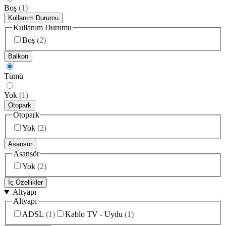
Boş
(
1
)
Kullanım Durumu
Kullanım Durumu
Boş
(
2
)
Balkon
Tümü
Yok
(
1
)
Otopark
Otopark
Yok
(
2
)
Asansör
Asansör
Yok
(
2
)
İç Özellikler
Altyapı
Altyapı
ADSL
(
1
)
Kablo TV - Uydu
(
1
)