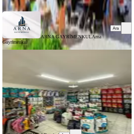
Ara
Ara
ARNA GAYRİMENKUL
Arna
Gayrimenkul
Guzeloba Anadolu Hastanesi
Arkasında Devren Kiralık İş Yeri
Muratpaşa, Güzeloba Mahallesi
1 Oda
·
130 m²
·
Düz Giriş (Zemin)
·
29.03.2026
750.000 ₺
A Gayrimenkul
Aysel Demirci
Ara