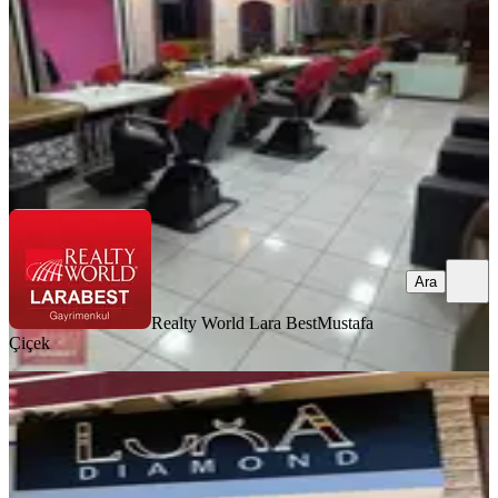
460.000 ₺
Realty World Lara Best
Mustafa Çiçek
Ara
Ara
Realty World Lara Best
Mustafa
Çiçek
Işıklarda Kafeler Bölgesinde Cadde
Üzeri Pırlanta Mağazası
Muratpaşa, Meltem Mahallesi