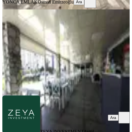
YONCA EMLAK
Osman Emirzeoğlu
Ara
Yenigün'de Devren Kiralık Restoran
Muratpaşa, Yenigün Mahallesi
180 m²
·
Düz Giriş (Zemin)
·
28.03.2026
7.500.000 ₺
ZEYA INVESTMENT
Aytül Kavafoğlu
Ara
Ara
ZEYA INVESTMENT
Aytül