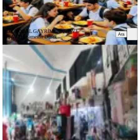
HD GLOBAL GAYRİMENKUL VE İNŞAAT
Husamettin Durak
Ara
HD GLOBAL GAYRİMENKUL VE
Ara
İNŞAAT
Husamettin Durak
Ticaretin Kalbi Şehir Mrk.de Devren
Kiralık 320 M2 Dükkan
Muratpaşa, Kızılsaray Mahallesi
1 Oda
·
321 m²
·
Düz Giriş (Zemin)
·
29.01.2026
9.000.000 ₺
Atabay Gayrimenkul
gökhan çakır
Ara