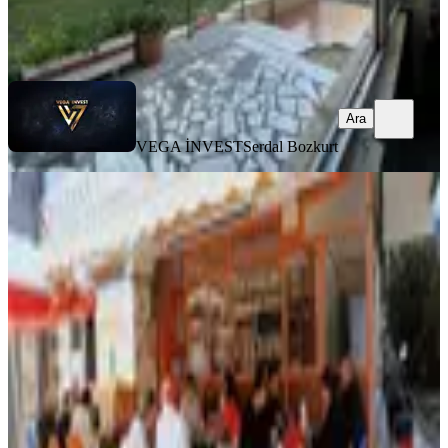
VEGA İNVEST
Serdal Bozkurt
Ara
Ara
VEGA İNVEST
Serdal Bozkurt
Muratpaşa Çağlayan'da İşlek Sokak
Cepheli Devren Kiralık İşyeri
Muratpaşa, Çağlayan Mahallesi
77 m²
·
Düz Giriş (Zemin)
·
20.01.2026
1.000.000 ₺
ARNA GAYRİMENKUL
Arna Gayrimenkul