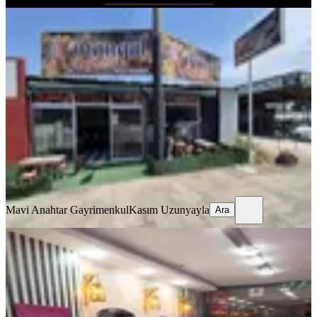
%
24
Antalya Güzelbağ Mah.faal Durumda
Devren Kiralık Kebap Salonu
Muratpaşa, Yenigöl Mahallesi
111 m²
·
Düz Giriş (Zemin)
·
11.06.2026
550.000 ₺
725.000 ₺
Mavi Anahtar Gayrimenkul
Kasım Uzunyayla
Ara
Mavi Anahtar Gayrimenkul
Kasım Uzunyayla
Ara
️ Larada Kaçırılmayacak Berber
Salonu Fırsatı️
Muratpaşa, Güzeloba Mahallesi
2 Oda
·
107 m²
·
Düz Giriş (Zemin)
·
21.07.2026