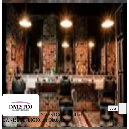
Eski Lara Caddesi Hareketli Sokakta
Butik Mağaza 60m2
Muratpaşa, Şirinyalı Mahallesi
1 Oda
·
75 m²
·
Düz Giriş (Zemin)
·
14.05.2026
3.000.000 ₺
INVESTCO YATIRIM DANIŞMANLIĞI
Ömer Okçuoğlu
Ara
Ara
INVESTCO YATIRIM
DANIŞMANLIĞI
Ömer Okçuoğlu