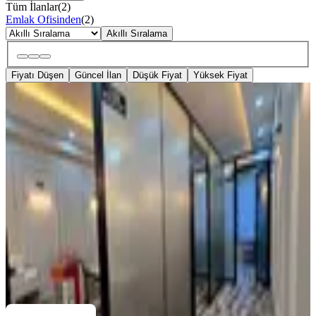
Tüm İlanlar
(
2
)
Emlak Ofisinden
(
2
)
Akıllı Sıralama
Fiyatı Düşen
Güncel İlan
Düşük Fiyat
Yüksek Fiyat
Acil!tabela Değeri Yüksek, Lüks
Cihazlarla Güzellik Merkezi
Muratpaşa, Kızılsaray Mahallesi
1 Oda
·
111 m²
·
Düz Giriş (Zemin)
·
19.06.2026
3.250.000 ₺
Tam Nokta Neo 2
Afrooz D.
Ara