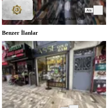
Ara
Atabay Gayrimenkul
gökhan çakır
Benzer İlanlar
Antalya Muratpaşa Haşim İşcan
Mahallesi Devren Satılık Dükkan
Muratpaşa, Haşimişcan Mahallesi
1 Oda
·
25 m²
·
Düz Giriş (Zemin)
·
03.03.2026
2.500.000 ₺
YONCA EMLAK
Osman Emirzeoğlu
Ara