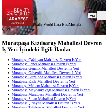
Ara
Realty World Lara Best
Mustafa
Çiçek
Muratpaşa Kızılsaray Mahallesi Devren
İş Yeri İçindeki İlgili İlanlar
Muratpaşa Çağlayan Mahallesi Devren İş Yeri
Muratpaşa Fener Mahallesi Devren İş Yeri
Muratpaşa Gençlik Mahallesi Devren İş Yeri
Muratpaşa Güvenlik Mahallesi Devren İş Yeri
Muratpaşa Güzeloba Mahallesi Devren İş Yeri
Muratpaşa Kışla Mahallesi Devren İş Yeri
Muratpaşa Meltem Mahallesi Devren İş Yeri
Muratpaşa Meydankavağı Mahallesi Devren İş Yeri
Muratpaşa Muratpaşa Mahallesi Devren İş Yeri
Muratpaşa Sinan Mahallesi Devren İş Yeri
Muratpaşa Şirinyalı Mahallesi Devren İş Yeri
Muratpaşa Tahılpazarı Mahallesi Devren İş Yeri