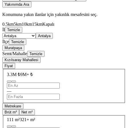
Yakınımda Ara
Konumuna yakın ilanlar için yakınlık mesafesini seç.
0.5km
5km
10km
15km
Kapalı
İl
Temizle
Antalya
İlçe
Temizle
Muratpaşa
Semt/Mahalle
Temizle
Kızılsaray Mahallesi
Fiyat
3.3M ₺
9M+ ₺
—
Metrekare
Brüt m²
Net m²
111 m²
321+ m²