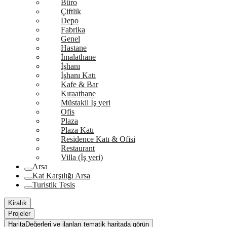
Büro
Çiftlik
Depo
Fabrika
Genel
Hastane
İmalathane
İşhanı
İşhanı Katı
Kafe & Bar
Kıraathane
Müstakil İş yeri
Ofis
Plaza
Plaza Katı
Residence Katı & Ofisi
Restaurant
Villa (İş yeri)
Arsa
Kat Karşılığı Arsa
Turistik Tesis
Kiralık
Projeler
Harita
Değerleri ve ilanları tematik haritada görün