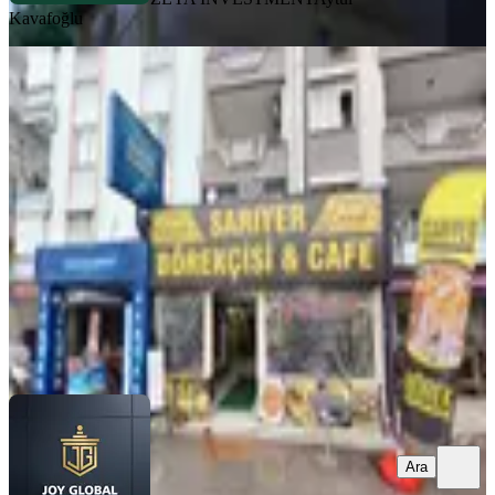
Kavafoğlu
Ruhsat, İsim Hakkı Ve Tüm Ekipman
İle Devren Kiralık Çok Merkezi
Muratpaşa, Sedir Mahallesi
1 Oda
·
200 m²
·
Düz Giriş (Zemin)
·
03.06.2026
1.250.000 ₺
JOY GLOBAL
Gökhan Gündoğdu
Ara
Ara