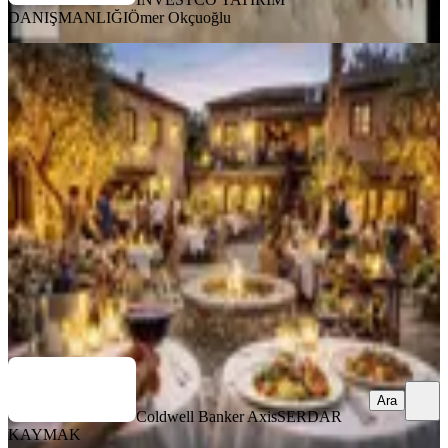
DANIŞMANLIĞI
Ömer Okçuoğlu
Kaleiçinde Tarihi Taş Binada Avlulu
Lüks Restoran | Devren
Muratpaşa, Kılınçarslan Mahallesi
351 m²
·
Düz Giriş (Zemin)
·
15.03.2026
15.000.000 ₺
Coldwell Banker Axis
SERDAR KAYMAK
Ara
Ara
Coldwell Banker Axis
SERDAR
KAYMAK