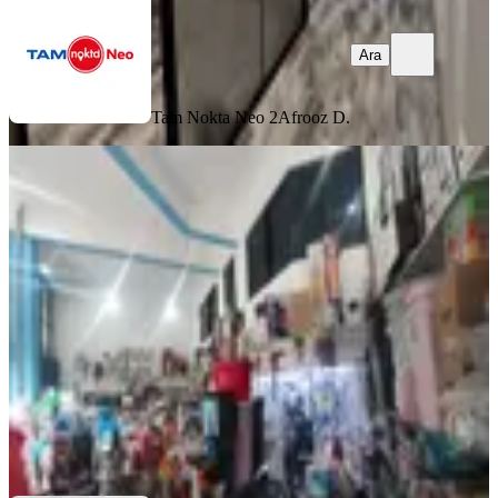
Ara
Tam Nokta Neo 2
Afrooz D.
Ticaretin Kalbi Şehir Mrk.de Devren
Kiralık 320 M2 Dükkan
Muratpaşa, Kızılsaray Mahallesi
1 Oda
·
321 m²
·
Düz Giriş (Zemin)
·
29.01.2026
9.000.000 ₺
Atabay Gayrimenkul
gökhan çakır
Ara