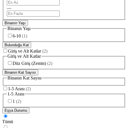
—
Binanın Yaşı
Binanın Yaşı
6-10
(
1
)
Bulunduğu Kat
Giriş ve Alt Katlar
(
2
)
Giriş ve Alt Katlar
Düz Giriş (Zemin)
(
2
)
Binanın Kat Sayısı
Binanın Kat Sayısı
1-5 Arası
(
2
)
1-5 Arası
1
(
2
)
Eşya Durumu
Tümü