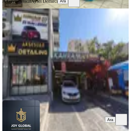
A Gayrimenkul
Aysel Demirci
Ara
600 M2lik Alan 8 Araç Kapasiteli İçi
Full Oto Yıkama Devren
Muratpaşa, Meydankavağı Mahallesi
1 Oda
·
600 m²
·
Düz Giriş (Zemin)
·
12.04.2026
3.450.000 ₺
JOY GLOBAL
Gökhan Gündoğdu
Ara
Ara