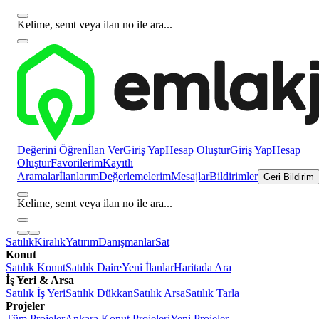
Kelime, semt veya ilan no ile ara...
Değerini Öğren
İlan Ver
Giriş Yap
Hesap Oluştur
Giriş Yap
Hesap
Oluştur
Favorilerim
Kayıtlı
Aramalar
İlanlarım
Değerlemelerim
Mesajlar
Bildirimler
Geri Bildirim
Kelime, semt veya ilan no ile ara...
Satılık
Kiralık
Yatırım
Danışmanlar
Sat
Konut
Satılık Konut
Satılık Daire
Yeni İlanlar
Haritada Ara
İş Yeri & Arsa
Satılık İş Yeri
Satılık Dükkan
Satılık Arsa
Satılık Tarla
Projeler
Tüm Projeler
Ankara Konut Projeleri
Yeni Projeler