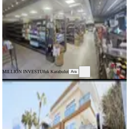
Hazır İşletme
Muratpaşa, Zerdalilik Mahallesi
1 Oda
·
301 m²
·
Düz Giriş (Zemin)
·
20.07.2026
3.250.000 ₺
4.950.000 ₺
MILLION INVEST
Ufuk Karabulut
Ara
MILLION INVEST
Ufuk Karabulut
Ara
%
2
Lara Sahiline 100 Metre Alkol
Ruhsatlı Cafe Bar + 7 Adet Daire
Muratpaşa, Çağlayan Mahallesi
5+ Oda
·
201 m²
·
Düz Giriş (Zemin)
·
15.06.2026