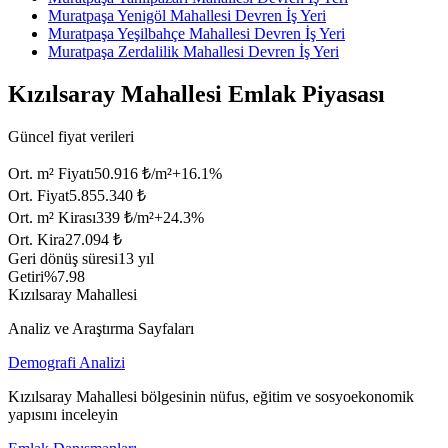
Muratpaşa Yenigöl Mahallesi Devren İş Yeri
Muratpaşa Yeşilbahçe Mahallesi Devren İş Yeri
Muratpaşa Zerdalilik Mahallesi Devren İş Yeri
Kızılsaray Mahallesi Emlak Piyasası
Güncel fiyat verileri
Ort. m² Fiyatı
50.916 ₺/m²
+
16.1
%
Ort. Fiyat
5.855.340 ₺
Ort. m² Kirası
339 ₺/m²
+
24.3
%
Ort. Kira
27.094 ₺
Geri dönüş süresi
13 yıl
Getiri
%7.98
Kızılsaray Mahallesi
Analiz ve Araştırma Sayfaları
Demografi Analizi
Kızılsaray Mahallesi bölgesinin nüfus, eğitim ve sosyoekonomik
yapısını inceleyin