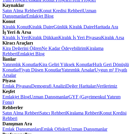
Kaynaklar
Satın Alma Rehberi
Konut Kredisi Rehberi
Uzman
Danışmanlar
Emlakjet Blog
Konut
Kiralık Konut
Kiralık Daire
Günlük Kiralık Daire
Haritada Ara
İş Yeri & Arsa
Kiralık İş Yeri
Kiralık Dükkan
Kiralık İş Yeri Piyasası
Kiralık Arsa
Kiracı Araçları
Kira Değerini Öğren
Ne Kadar Ödeyebilirim
Kiralama
Rehberi
Emlakjet Blog
İlanlar
Yatırımlık Konutlar
Kira Geliri Yüksek Konutlar
Hızlı Geri Dönüşlü
Konutlar
Fiyatı Düşen Konutlar
Yatırımlık Arsalar
Uygun m² Fiyatlı
Arsalar
Piyasa
Emlak Piyasası
Demografi Analizi
Değer Haritaları
Verilerimiz
Keşfet
Emlakjet Blog
Uzman Danışmanlar
GYF (Gayrimenkul Yatırım
Fonu)
Rehberler
Satın Alma Rehberi
Satıcı Rehberi
Kiralama Rehberi
Konut Kredisi
Rehberi
Danışman Ara
Emlak Danışmanları
Emlak Ofisleri
Uzman Danışmanlar