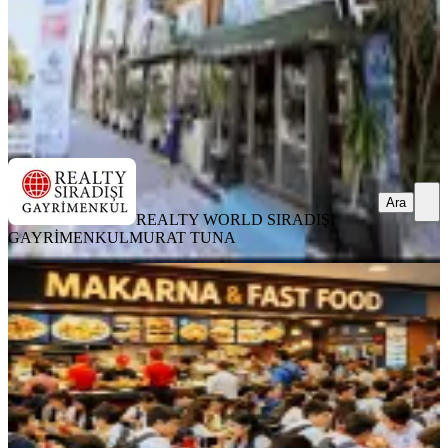
3.000.000 ₺
3.050.000 ₺
REALTY WORLD SIRADIŞI GAYRİMENKUL
MURAT TUNA
Ara
Ara
REALTY WORLD SIRADIŞI
GAYRİMENKUL
MURAT TUNA
Antalya Merkezde Devren Kiralık
Yüksek Ciro'lu Makarna & Fastfoo
Muratpaşa, Sinan Mahallesi
181 m²
·
Düz Giriş (Zemin)
·
07.07.2026
3.250.000 ₺