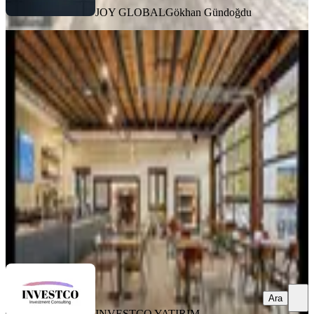
JOY GLOBAL
Gökhan Gündoğdu
Özdilek Avm Bölgesinde Yüksek
Cirolu Franchise Coffeeshop Fırsat
Muratpaşa, Güvenlik Mahallesi
1 Oda
·
1000 m²
·
Düz Giriş (Zemin)
·
28.03.2026
25.000.000 ₺
INVESTCO YATIRIM DANIŞMANLIĞI
Ömer Okçuoğlu
Ara
Ara
INVESTCO YATIRIM