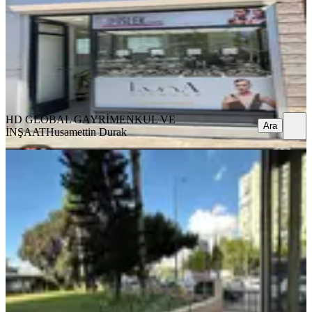
1 Oda
·
25 m²
·
Düz Giriş (Zemin)
·
14.07.2026
3.200.000 ₺
HD GLOBAL GAYRİMENKUL VE İNŞAAT
Husamettin Durak
Ara
HD GLOBAL GAYRİMENKUL VE
Ara
İNŞAAT
Husamettin Durak
Araç Ve İnsan Trafiğinin En Yoğun
Olduğu Bölgede Cafe&restorant
Muratpaşa, Meltem Mahallesi
1 Oda
·
550 m²
·
Düz Giriş (Zemin)
·
12.11.2025
21.000.000 ₺