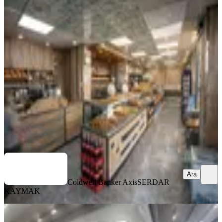
%
6
Ana Cadde Üzerinde Ekmek Ruhsatlı
Fırın Hazır Kurulu Devren
Muratpaşa, Sedir Mahallesi
1 Oda
·
501 m²
·
Düz Giriş (Zemin)
·
20.02.2026
11.500.000 ₺
12.250.000 ₺
Coldwell Banker Axis
SERDAR KAYMAK
Ara
Ara
Coldwell Banker Axis
SERDAR
KAYMAK
%
34
Antalya Cebesoy Devren Kiralık