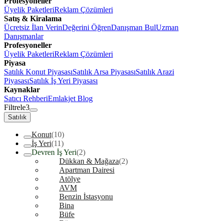
Profesyoneller
Üyelik Paketleri
Reklam Çözümleri
Satış & Kiralama
Ücretsiz İlan Verin
Değerini Öğren
Danışman Bul
Uzman
Danışmanlar
Profesyoneller
Üyelik Paketleri
Reklam Çözümleri
Piyasa
Satılık Konut Piyasası
Satılık Arsa Piyasası
Satılık Arazi
Piyasası
Satılık İş Yeri Piyasası
Kaynaklar
Satıcı Rehberi
Emlakjet Blog
Filtrele
3
Satılık
Konut
(10)
İş Yeri
(11)
Devren İş Yeri
(2)
Dükkan & Mağaza
(2)
Apartman Dairesi
Atölye
AVM
Benzin İstasyonu
Bina
Büfe