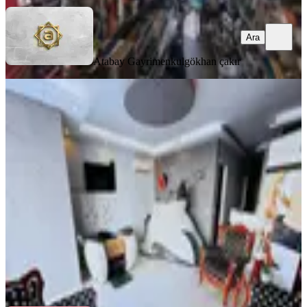
Ara
Atabay Gayrimenkul
gökhan çakır
Şirinyalıda Devren Kiralık Güzellik
Merkezi
Muratpaşa, Şirinyalı Mahallesi
5+ Oda
·
120 m²
·
Düz Giriş (Zemin)
·
11.04.2026
3.500.000 ₺
Realty World Lara Best
Mustafa Çiçek
Ara