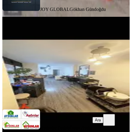
JOY GLOBAL
Gökhan Gündoğdu
Meydankavağında Devren Kiralık
Bayan Kuaförü Ve Tırnak Bakımı
Muratpaşa, Meydankavağı Mahallesi
1 Oda
·
31 m²
·
Düz Giriş (Zemin)
·
03.01.2026
500.000 ₺
Aydınlar Emlak
Ömer Aydın
Ara
Ara
Aydınlar Emlak
Ömer Aydın