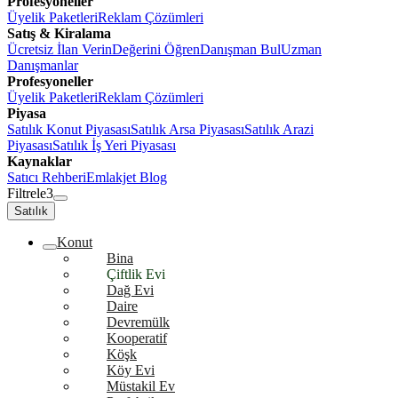
Profesyoneller
Üyelik Paketleri
Reklam Çözümleri
Satış & Kiralama
Ücretsiz İlan Verin
Değerini Öğren
Danışman Bul
Uzman
Danışmanlar
Profesyoneller
Üyelik Paketleri
Reklam Çözümleri
Piyasa
Satılık Konut Piyasası
Satılık Arsa Piyasası
Satılık Arazi
Piyasası
Satılık İş Yeri Piyasası
Kaynaklar
Satıcı Rehberi
Emlakjet Blog
Filtrele
3
Satılık
Konut
Bina
Çiftlik Evi
Dağ Evi
Daire
Devremülk
Kooperatif
Köşk
Köy Evi
Müstakil Ev