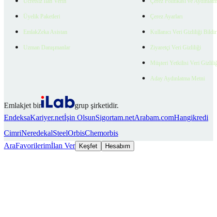
Ücretsiz İlan Verin
Çerez Politikası ve Aydınlat
Üyelik Paketleri
Çerez Ayarları
EmlakZeka Asistan
Kullanıcı Veri Gizliliği Bildi
Uzman Danışmanlar
Ziyaretçi Veri Gizliliği
Müşteri Yetkilisi Veri Gizlili
Aday Aydınlatma Metni
Emlakjet bir
grup şirketidir.
Endeksa
Kariyer.net
İşin Olsun
Sigortam.net
Arabam.com
Hangikredi
Cimri
Neredekal
SteelOrbis
Chemorbis
Ara
Favorilerim
İlan Ver
Keşfet
Hesabım