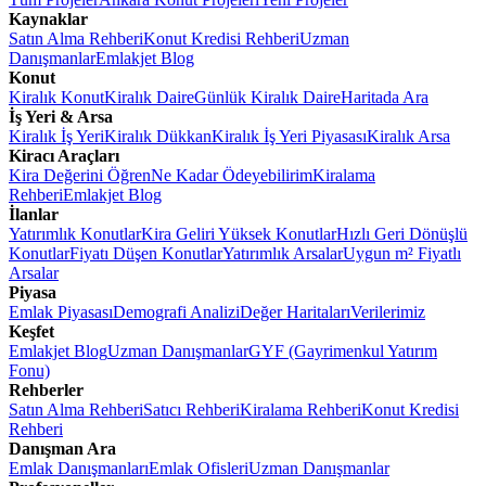
Kaynaklar
Satın Alma Rehberi
Konut Kredisi Rehberi
Uzman
Danışmanlar
Emlakjet Blog
Konut
Kiralık Konut
Kiralık Daire
Günlük Kiralık Daire
Haritada Ara
İş Yeri & Arsa
Kiralık İş Yeri
Kiralık Dükkan
Kiralık İş Yeri Piyasası
Kiralık Arsa
Kiracı Araçları
Kira Değerini Öğren
Ne Kadar Ödeyebilirim
Kiralama
Rehberi
Emlakjet Blog
İlanlar
Yatırımlık Konutlar
Kira Geliri Yüksek Konutlar
Hızlı Geri Dönüşlü
Konutlar
Fiyatı Düşen Konutlar
Yatırımlık Arsalar
Uygun m² Fiyatlı
Arsalar
Piyasa
Emlak Piyasası
Demografi Analizi
Değer Haritaları
Verilerimiz
Keşfet
Emlakjet Blog
Uzman Danışmanlar
GYF (Gayrimenkul Yatırım
Fonu)
Rehberler
Satın Alma Rehberi
Satıcı Rehberi
Kiralama Rehberi
Konut Kredisi
Rehberi
Danışman Ara
Emlak Danışmanları
Emlak Ofisleri
Uzman Danışmanlar