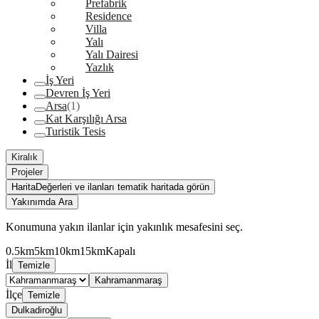
Prefabrik
Residence
Villa
Yalı
Yalı Dairesi
Yazlık
İş Yeri
Devren İş Yeri
Arsa
(1)
Kat Karşılığı Arsa
Turistik Tesis
Kiralık
Projeler
Harita
Değerleri ve ilanları tematik haritada görün
Yakınımda Ara
Konumuna yakın ilanlar için yakınlık mesafesini seç.
0.5km
5km
10km
15km
Kapalı
İl
Temizle
Kahramanmaraş
İlçe
Temizle
Dulkadiroğlu