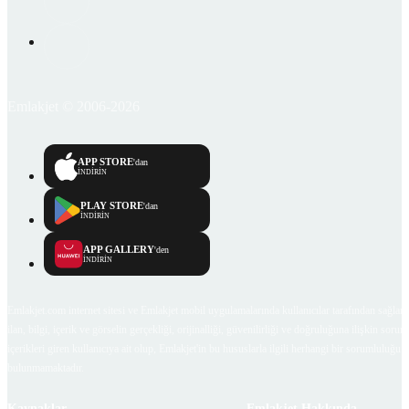
Emlakjet © 2006-2026
APP STORE
'dan
İNDİRİN
PLAY STORE
'dan
İNDİRİN
APP GALLERY
'den
İNDİRİN
Emlakjet.com internet sitesi ve Emlakjet mobil uygulamalarında kullanıcılar tarafından sağlana
ilan, bilgi, içerik ve görselin gerçekliği, orijinalliği, güvenilirliği ve doğruluğuna ilişkin soru
içerikleri giren kullanıcıya ait olup, Emlakjet'in bu hususlarla ilgili herhangi bir sorumluluğu
bulunmamaktadır.
Kaynaklar
Emlakjet Hakkında