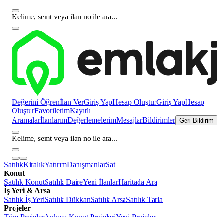
Kelime, semt veya ilan no ile ara...
Değerini Öğren
İlan Ver
Giriş Yap
Hesap Oluştur
Giriş Yap
Hesap
Oluştur
Favorilerim
Kayıtlı
Aramalar
İlanlarım
Değerlemelerim
Mesajlar
Bildirimler
Geri Bildirim
Kelime, semt veya ilan no ile ara...
Satılık
Kiralık
Yatırım
Danışmanlar
Sat
Konut
Satılık Konut
Satılık Daire
Yeni İlanlar
Haritada Ara
İş Yeri & Arsa
Satılık İş Yeri
Satılık Dükkan
Satılık Arsa
Satılık Tarla
Projeler
Tüm Projeler
Ankara Konut Projeleri
Yeni Projeler