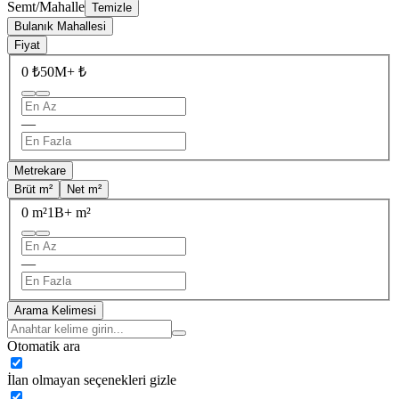
Semt/Mahalle
Temizle
Bulanık Mahallesi
Fiyat
0 ₺
50M+ ₺
—
Metrekare
Brüt m²
Net m²
0 m²
1B+ m²
—
Arama Kelimesi
Otomatik ara
İlan olmayan seçenekleri gizle