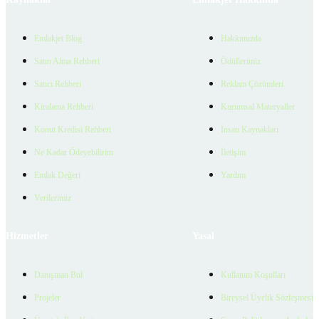
Emlakjet Blog
Hakkımızda
Satın Alma Rehberi
Ödüllerimiz
Satıcı Rehberi
Reklam Çözümleri
Kiralama Rehberi
Kurumsal Materyaller
Konut Kredisi Rehberi
İnsan Kaynakları
Ne Kadar Ödeyebilirim
İletişim
Emlak Değeri
Yardım
Verilerimiz
Hizmetler
Yasal
Danışman Bul
Kullanım Koşulları
Projeler
Bireysel Üyelik Sözleşmesi