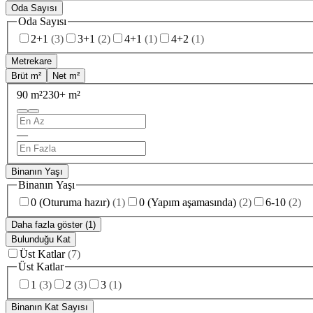
Oda Sayısı
Oda Sayısı
2+1
(
3
)
3+1
(
2
)
4+1
(
1
)
4+2
(
1
)
Metrekare
Brüt m²
Net m²
90 m²
230+ m²
—
Binanın Yaşı
Binanın Yaşı
0 (Oturuma hazır)
(
1
)
0 (Yapım aşamasında)
(
2
)
6-10
(
2
)
Daha fazla göster (1)
Bulunduğu Kat
Üst Katlar
(
7
)
Üst Katlar
1
(
3
)
2
(
3
)
3
(
1
)
Binanın Kat Sayısı