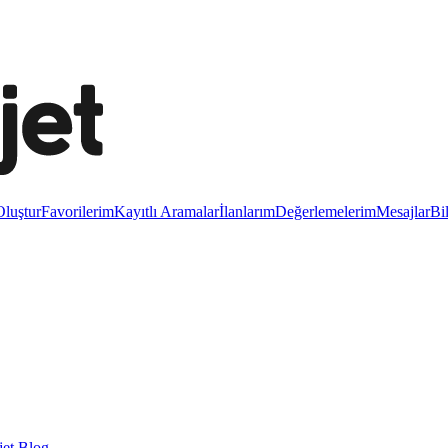
luştur
Favorilerim
Kayıtlı Aramalar
İlanlarım
Değerlemelerim
Mesajlar
Bi
et Blog