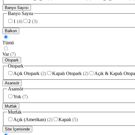
Banyo Sayısı
Banyo Sayısı
1
(
4
)
2
(
3
)
Balkon
Tümü
Var
(
7
)
Otopark
Otopark
Açık Otopark
(
2
)
Kapalı Otopark
(
2
)
Açık & Kapalı Otopa
Asansör
Asansör
Yok
(
7
)
Mutfak
Mutfak
Açık (Amerikan)
(
2
)
Kapalı
(
5
)
Site İçerisinde