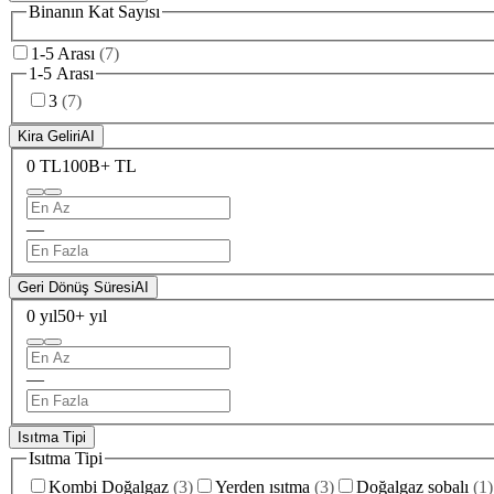
Binanın Kat Sayısı
1-5 Arası
(
7
)
1-5 Arası
3
(
7
)
Kira Geliri
AI
0 TL
100B+ TL
—
Geri Dönüş Süresi
AI
0 yıl
50+ yıl
—
Isıtma Tipi
Isıtma Tipi
Kombi Doğalgaz
(
3
)
Yerden ısıtma
(
3
)
Doğalgaz sobalı
(
1
)