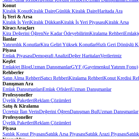
Konut
Kiralık Konut
Kiralık Daire
Günlük Kiralık Daire
Haritada Ara
İş Yeri & Arsa
Kiralık İş Yeri
Kiralık Dükkan
Kiralık İş Yeri Piyasası
Kiralık Arsa
Kiracı Araçları
Kira Değerini Öğren
Ne Kadar Ödeyebilirim
Kiralama Rehberi
Emlakj
İlanlar
Yatırımlık Konutlar
Kira Geliri Yüksek Konutlar
Hızlı Geri Dönüşlü K
Piyasa
Emlak Piyasası
Demografi Analizi
Değer Haritaları
Verilerimiz
Keşfet
Emlakjet Blog
Uzman Danışmanlar
GYF (Gayrimenkul Yatırım Fonu)
Rehberler
Satın Alma Rehberi
Satıcı Rehberi
Kiralama Rehberi
Konut Kredisi Re
Danışman Ara
Emlak Danışmanları
Emlak Ofisleri
Uzman Danışmanlar
Profesyoneller
Üyelik Paketleri
Reklam Çözümleri
Satış & Kiralama
Ücretsiz İlan Verin
Değerini Öğren
Danışman Bul
Uzman Danışmanlar
Profesyoneller
Üyelik Paketleri
Reklam Çözümleri
Piyasa
Satılık Konut Piyasası
Satılık Arsa Piyasası
Satılık Arazi Piyasası
Satılı