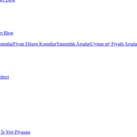
et Blog
onutlar
Fiyatı Düşen Konutlar
Yatırımlık Arsalar
Uygun m² Fiyatlı Arsala
hberi
k İş Yeri Piyasası