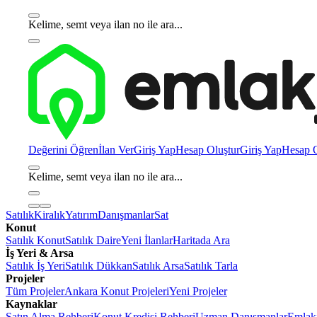
Kelime, semt veya ilan no ile ara...
Değerini Öğren
İlan Ver
Giriş Yap
Hesap Oluştur
Giriş Yap
Hesap O
Kelime, semt veya ilan no ile ara...
Satılık
Kiralık
Yatırım
Danışmanlar
Sat
Konut
Satılık Konut
Satılık Daire
Yeni İlanlar
Haritada Ara
İş Yeri & Arsa
Satılık İş Yeri
Satılık Dükkan
Satılık Arsa
Satılık Tarla
Projeler
Tüm Projeler
Ankara Konut Projeleri
Yeni Projeler
Kaynaklar
Satın Alma Rehberi
Konut Kredisi Rehberi
Uzman Danışmanlar
Emlakj