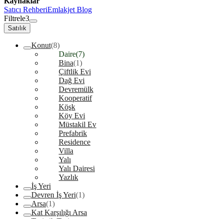
Kaynaklar
Satıcı Rehberi
Emlakjet Blog
Filtrele
3
Satılık
Konut
(8)
Daire
(7)
Bina
(1)
Çiftlik Evi
Dağ Evi
Devremülk
Kooperatif
Köşk
Köy Evi
Müstakil Ev
Prefabrik
Residence
Villa
Yalı
Yalı Dairesi
Yazlık
İş Yeri
Devren İş Yeri
(1)
Arsa
(1)
Kat Karşılığı Arsa