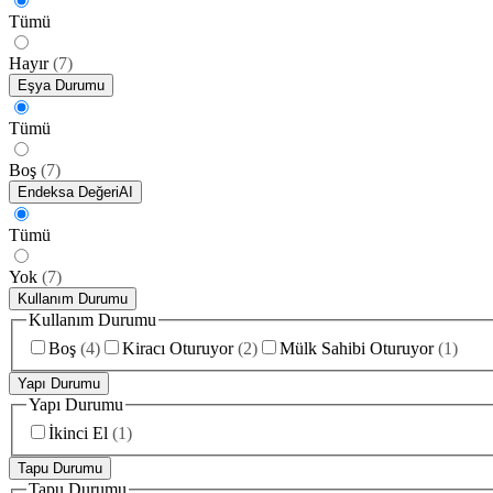
Tümü
Hayır
(
7
)
Eşya Durumu
Tümü
Boş
(
7
)
Endeksa Değeri
AI
Tümü
Yok
(
7
)
Kullanım Durumu
Kullanım Durumu
Boş
(
4
)
Kiracı Oturuyor
(
2
)
Mülk Sahibi Oturuyor
(
1
)
Yapı Durumu
Yapı Durumu
İkinci El
(
1
)
Tapu Durumu
Tapu Durumu