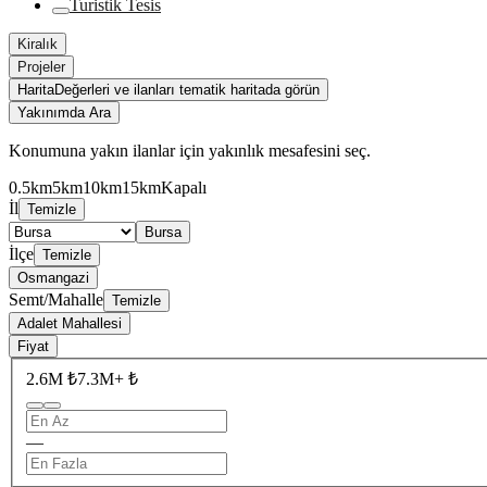
Turistik Tesis
Kiralık
Projeler
Harita
Değerleri ve ilanları tematik haritada görün
Yakınımda Ara
Konumuna yakın ilanlar için yakınlık mesafesini seç.
0.5km
5km
10km
15km
Kapalı
İl
Temizle
Bursa
İlçe
Temizle
Osmangazi
Semt/Mahalle
Temizle
Adalet Mahallesi
Fiyat
2.6M ₺
7.3M+ ₺
—