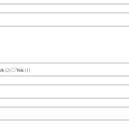
rk
(
2
)
Yok
(
1
)