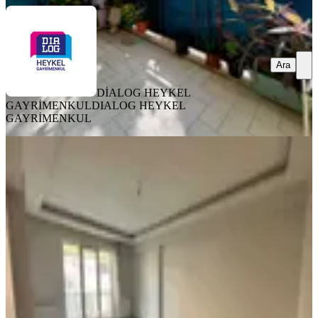
Ara
DİALOG HEYKEL
GAYRİMENKUL
DIALOG HEYKEL
GAYRİMENKUL
YENİ
Rs Mutlu Demirtaş Barbaros Mh 2+1
Satılık Fırsat Daire
Osmangazi, Demirtaş Barbaros Mahallesi
2+1
·
98 m²
·
2. Kat
·
06.08.2026
3.500.000 ₺
RESİTAL MUTLU GAYRİMENKUL
Barış Karabacak