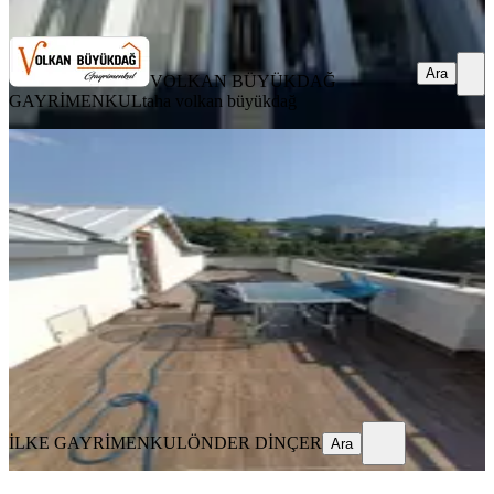
Ara
Ara
VOLKAN BÜYÜKDAĞ
GAYRİMENKUL
taha volkan büyükdağ
YENİ
Mükemmel Konumda Satılık Dubleks
Daire
Osmangazi, Çekirge Mahallesi
3+1
·
180 m²
·
3. Kat
·
05.08.2026
6.000.000 ₺
İLKE GAYRİMENKUL
ÖNDER DİNÇER
Ara
İLKE GAYRİMENKUL
ÖNDER DİNÇER
Ara