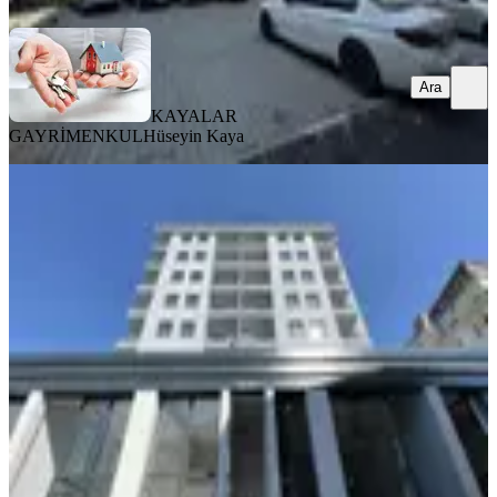
Ara
KAYALAR
GAYRİMENKUL
Hüseyin Kaya
YENİ
Dikkaldırım'da Acemler Metro Yanı
Satılık 3+1 Yenilenmiş Daire
Osmangazi, Dikkaldırım Mahallesi
3+1
·
110 m²
·
6. Kat
·
05.08.2026
5.350.000 ₺
VOLKAN BÜYÜKDAĞ GAYRİMENKUL
taha volkan
büyükdağ