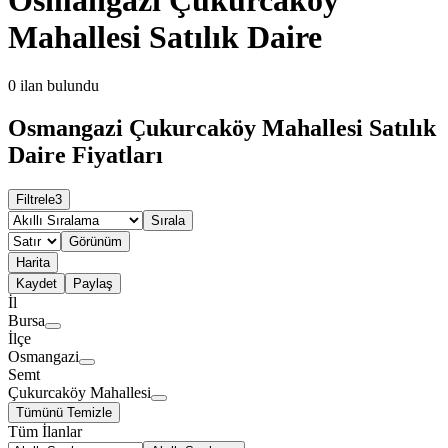
Mahallesi Satılık Daire
0
ilan bulundu
Osmangazi Çukurcaköy Mahallesi Satılık
Daire Fiyatları
Filtrele
3
Sırala
Görünüm
Harita
Kaydet
Paylaş
İl
Bursa
İlçe
Osmangazi
Semt
Çukurcaköy Mahallesi
Tümünü Temizle
Tüm İlanlar