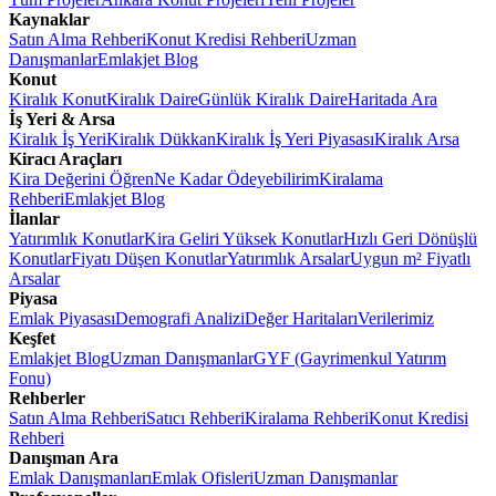
Kaynaklar
Satın Alma Rehberi
Konut Kredisi Rehberi
Uzman
Danışmanlar
Emlakjet Blog
Konut
Kiralık Konut
Kiralık Daire
Günlük Kiralık Daire
Haritada Ara
İş Yeri & Arsa
Kiralık İş Yeri
Kiralık Dükkan
Kiralık İş Yeri Piyasası
Kiralık Arsa
Kiracı Araçları
Kira Değerini Öğren
Ne Kadar Ödeyebilirim
Kiralama
Rehberi
Emlakjet Blog
İlanlar
Yatırımlık Konutlar
Kira Geliri Yüksek Konutlar
Hızlı Geri Dönüşlü
Konutlar
Fiyatı Düşen Konutlar
Yatırımlık Arsalar
Uygun m² Fiyatlı
Arsalar
Piyasa
Emlak Piyasası
Demografi Analizi
Değer Haritaları
Verilerimiz
Keşfet
Emlakjet Blog
Uzman Danışmanlar
GYF (Gayrimenkul Yatırım
Fonu)
Rehberler
Satın Alma Rehberi
Satıcı Rehberi
Kiralama Rehberi
Konut Kredisi
Rehberi
Danışman Ara
Emlak Danışmanları
Emlak Ofisleri
Uzman Danışmanlar