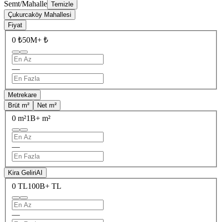
Semt/Mahalle
Temizle
Çukurcaköy Mahallesi
Fiyat
0 ₺
50M+ ₺
—
Metrekare
Brüt m²
Net m²
0 m²
1B+ m²
—
Kira Geliri
AI
0 TL
100B+ TL
—