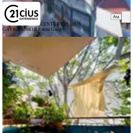
Ara
CENTURY 21 CİUS
GAYRİMENKUL
Fatma Garip
YENİ
Altıparmak'ta | Ara Kat Çift Balkonlu
Aydınlık 2+1 Satılık Daire
Osmangazi, Altıparmak Mahallesi
2+1
·
90 m²
·
4. Kat
·
06.08.2026
1.997.000 ₺
DİALOG HEYKEL GAYRİMENKUL
DIALOG HEYKEL
GAYRİMENKUL
Ara