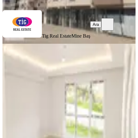
Ara
Ara
Tig Real Estate
Mine Baş
YENİ
Demirtaş Sakarya'da Merkezi
Konumda 90 M² Otoparklı 2+1
Satılık
Osmangazi, Demirtaş Sakarya Mahallesi
2+1
·
90 m²
·
1. Kat
·
06.08.2026
3.400.000 ₺
Tig Real Estate
Mine Baş