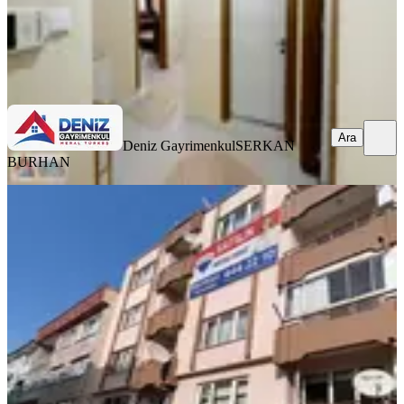
Deniz Gayrimenkul
SERKAN BURHAN
Ara
Ara
Deniz Gayrimenkul
SERKAN
BURHAN
YENİ
Remax Advantage'den Altıparmak
Mah.satılık Ferah 2+1 Daire
Osmangazi, Ahmetpaşa Mahallesi
2+1
·
100 m²
·
5. Kat
·
05.08.2026
1.685.000 ₺