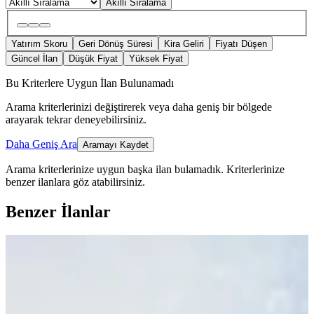
Akıllı Sıralama
Yatırım Skoru
Geri Dönüş Süresi
Kira Geliri
Fiyatı Düşen
Güncel İlan
Düşük Fiyat
Yüksek Fiyat
Bu Kriterlere Uygun İlan Bulunamadı
Arama kriterlerinizi değiştirerek veya daha geniş bir bölgede
arayarak tekrar deneyebilirsiniz.
Daha Geniş Ara
Aramayı Kaydet
Arama kriterlerinize uygun başka ilan bulamadık.
Kriterlerinize
benzer ilanlara göz atabilirsiniz.
Benzer İlanlar
ÖNE ÇIKAN
Kayalardan Xl 2+1 Manzaralı Lüks
Dubleks Daire
Osmangazi, Yunuseli Mahallesi