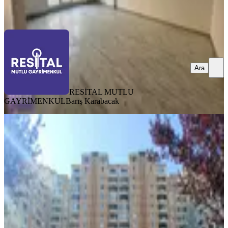
Ara
Ara
RESİTAL MUTLU
GAYRİMENKUL
Barış Karabacak
YENİ
Kaçmaz Emlak Bursa Osmangazi
Demirtaş Cumhuriyet Mah Yasemin
Park Satılık Dubleks Daire
Osmangazi, Demirtaş Cumhuriyet Mahallesi
2+1
·
135 m²
·
12. Kat
·
05.08.2026
4.970.000 ₺