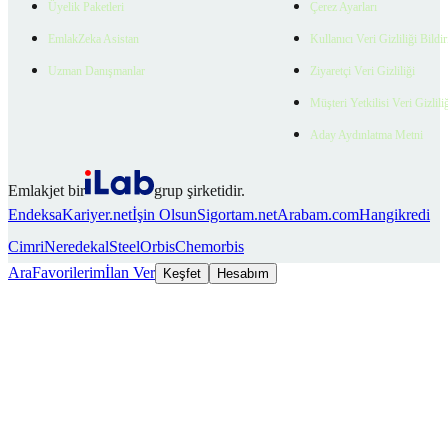
Üyelik Paketleri
Çerez Ayarları
EmlakZeka Asistan
Kullanıcı Veri Gizliliği Bildi
Uzman Danışmanlar
Ziyaretçi Veri Gizliliği
Müşteri Yetkilisi Veri Gizlili
Aday Aydınlatma Metni
Emlakjet bir
grup şirketidir.
Endeksa
Kariyer.net
İşin Olsun
Sigortam.net
Arabam.com
Hangikredi
Cimri
Neredekal
SteelOrbis
Chemorbis
Ara
Favorilerim
İlan Ver
Keşfet
Hesabım