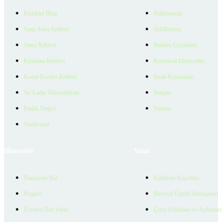
Emlakjet Blog
Hakkımızda
Satın Alma Rehberi
Ödüllerimiz
Satıcı Rehberi
Reklam Çözümleri
Kiralama Rehberi
Kurumsal Materyaller
Konut Kredisi Rehberi
İnsan Kaynakları
Ne Kadar Ödeyebilirim
İletişim
Emlak Değeri
Yardım
Verilerimiz
Hizmetler
Yasal
Danışman Bul
Kullanım Koşulları
Projeler
Bireysel Üyelik Sözleşmesi
Ücretsiz İlan Verin
Çerez Politikası ve Aydınlat