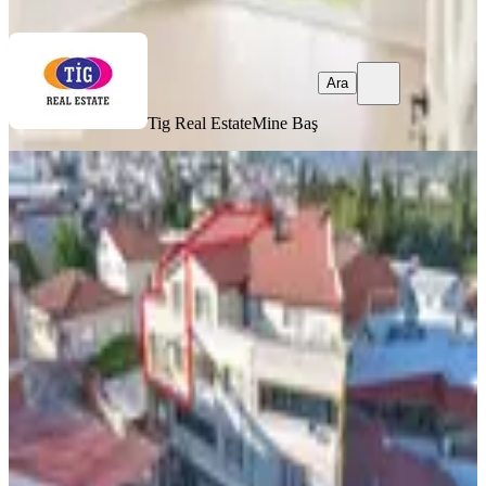
Ara
Ara
Tig Real Estate
Mine Baş
YENİ
C21 Cius;ovaakça Merkez'de Geniş
Balkonlu 160 M2 Net 3+1 Dubleks
Osmangazi, Ovaakça Merkez Mahallesi
3+1
·
250 m²
·
3. Kat
·
06.08.2026
4.250.000 ₺
CENTURY 21 CİUS GAYRİMENKUL
Fatma Garip
Ara