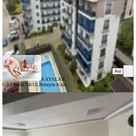
6.649.000 ₺
KAYALAR GAYRİMENKUL
Hüseyin Kaya
Ara
Ara
KAYALAR
GAYRİMENKUL
Hüseyin Kaya
YENİ
Demirtaş Bakyapı Prestij Panora'da
Orta Tip 3+1 Satılık Daire
Osmangazi, Demirtaş Cumhuriyet Mahallesi
3+1
·
125 m²
·
1. Kat
·
06.08.2026