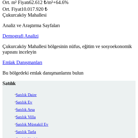
Ort. m² Fiyatı
62.612 ₺/m²
+
64.6
%
Ort. Fiyat
10.017.920 ₺
Çukurcaköy Mahallesi
Analiz ve Araştırma Sayfaları
Demografi Analizi
Çukurcaköy Mahallesi bölgesinin nüfus, eğitim ve sosyoekonomik
yapısını inceleyin
Emlak Danışmanları
Bu bölgedeki emlak danışmanlarını bulun
Satılık
Satılık Daire
Satılık Ev
Satılık Arsa
Satılık Villa
Satılık Müstakil Ev
Satılık Tarla