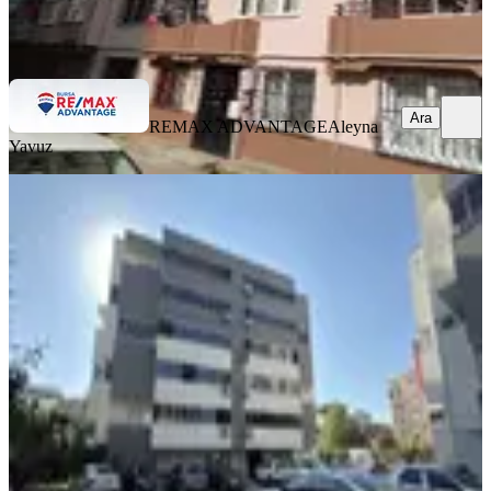
REMAX ADVANTAGE
Aleyna Yavuz
Ara
Ara
REMAX ADVANTAGE
Aleyna
Yavuz
YENİ
Kayalardan Akyıldızda Manzaralı
Site İçi 2+1 Geniş Daire
Osmangazi, Yunuseli Mahallesi
2+1
·
125 m²
·
5. Kat
·
05.08.2026
5.199.000 ₺
KAYALAR GAYRİMENKUL
Hüseyin Kaya
Ara