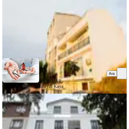
2+1
·
140 m²
·
2. Kat
·
19.07.2026
4.825.000 ₺
KAYALAR GAYRİMENKUL
Hüseyin Kaya
Ara
Ara
KAYALAR
GAYRİMENKUL
Hüseyin Kaya
ÖNE ÇIKAN
Demirtaş Köyünde Limitsiz Kredili
Asansörlü 2+1 Dubleks Daire
Osmangazi, Demirtaş Barbaros Mahallesi