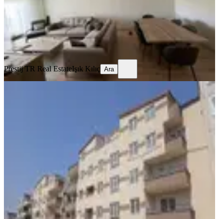
5.375.000 ₺
Prestij TR Real Estate
Işık Kılıç
Ara
Prestij TR Real Estate
Işık Kılıç
Ara
YENİ
Demirtaş Barbaros Mh 3+1 Satılık
Daire Taksit Ve Takas Avantajı
Osmangazi, Demirtaş Barbaros Mahallesi
3+1
·
115 m²
·
1. Kat
·
06.08.2026
3.950.000 ₺
Tig Real Estate
Mine Baş