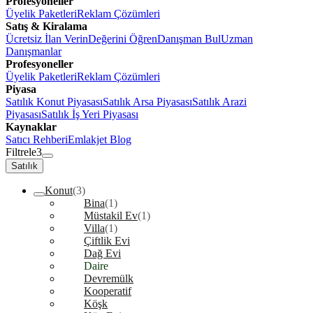
Profesyoneller
Üyelik Paketleri
Reklam Çözümleri
Satış & Kiralama
Ücretsiz İlan Verin
Değerini Öğren
Danışman Bul
Uzman
Danışmanlar
Profesyoneller
Üyelik Paketleri
Reklam Çözümleri
Piyasa
Satılık Konut Piyasası
Satılık Arsa Piyasası
Satılık Arazi
Piyasası
Satılık İş Yeri Piyasası
Kaynaklar
Satıcı Rehberi
Emlakjet Blog
Filtrele
3
Satılık
Konut
(3)
Bina
(1)
Müstakil Ev
(1)
Villa
(1)
Çiftlik Evi
Dağ Evi
Daire
Devremülk
Kooperatif
Köşk