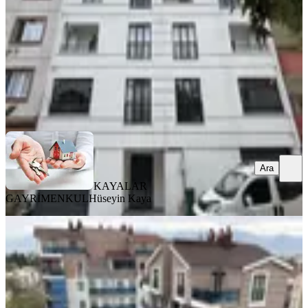
2+1
·
130 m²
·
3. Kat
·
22.06.2026
3.775.000 ₺
KAYALAR GAYRİMENKUL
Hüseyin Kaya
Ara
Ara
KAYALAR
GAYRİMENKUL
Hüseyin Kaya
ÖNE ÇIKAN
Kayalardan Mimoza Life'da 4+1
Dubleks
Osmangazi, Yunuseli Mahallesi
4+1
·
198 m²
·
6. Kat
·
04.05.2026