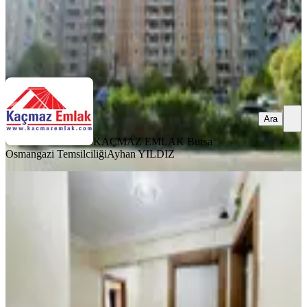
KAÇMAZ EMLAK Bursa Osmangazi Temsilciliği
Ayhan YILDIZ
Ara
Ara
KAÇMAZ EMLAK Bursa
Osmangazi Temsilciliği
Ayhan YILDIZ
YENİ
Demirtaş Cumhuriyet Mah Satılık
5+1 Dublex. Daire
Osmangazi, Demirtaş Cumhuriyet Mahallesi
5+1
·
260 m²
·
Çatı Katı
·
05.08.2026
4.950.000 ₺