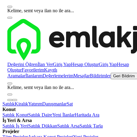
Kelime, semt veya ilan no ile ara...
Değerini Öğren
İlan Ver
Giriş Yap
Hesap Oluştur
Giriş Yap
Hesap
Oluştur
Favorilerim
Kayıtlı
Aramalar
İlanlarım
Değerlemelerim
Mesajlar
Bildirimler
Geri Bildirim
Kelime, semt veya ilan no ile ara...
Satılık
Kiralık
Yatırım
Danışmanlar
Sat
Konut
Satılık Konut
Satılık Daire
Yeni İlanlar
Haritada Ara
İş Yeri & Arsa
Satılık İş Yeri
Satılık Dükkan
Satılık Arsa
Satılık Tarla
Projeler
Tüm Projeler
Ankara Konut Projeleri
Yeni Projeler