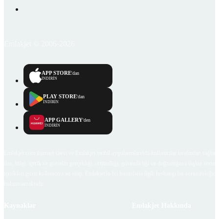
Emlakjet © 2006-2026
APP STORE
'dan
İNDİRİN
PLAY STORE
'dan
İNDİRİN
APP GALLERY
'den
İNDİRİN
Emlakjet.com internet sitesi ve Emlakjet mobil uygulamalarında kullanıcılar tarafından sağlana
ilan, bilgi, içerik ve görselin gerçekliği, orijinalliği, güvenilirliği ve doğruluğuna ilişkin soru
içerikleri giren kullanıcıya ait olup, Emlakjet'in bu hususlarla ilgili herhangi bir sorumluluğu
bulunmamaktadır.
Kaynaklar
Emlakjet Hakkında