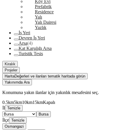
Köy Evi
Prefabrik
Residence
Yalı
Yalı Dairesi
Yazlık
İş Yeri
Devren İş Yeri
Arsa
(4)
Kat Karşılığı Arsa
Turistik Tesis
Kiralık
Projeler
Harita
Değerleri ve ilanları tematik haritada görün
Yakınımda Ara
Konumuna yakın ilanlar için yakınlık mesafesini seç.
0.5km
5km
10km
15km
Kapalı
İl
Temizle
Bursa
İlçe
Temizle
Osmangazi