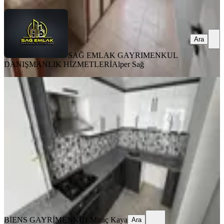
Ara
SAĞ EMLAK GAYRIMENKUL
DANIŞMANLIK HİZMETLERİ
Alper Sağ
YENİ
Biens Yenikaramanda Arakat 2+1
A.mutfak
Osmangazi, Yenikaraman Mahallesi
2+1
·
101 m²
·
2. Kat
·
08.08.2026
3.900.000 ₺
BİENS GAYRİMENKUL
Miraç Kaya
Ara
BİENS GAYRİMENKUL
Miraç Kaya
Ara