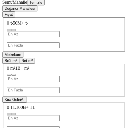
Semt/Mahalle
Temizle
Doğancı Mahallesi
Fiyat
0 ₺
50M+ ₺
—
Metrekare
Brüt m²
Net m²
0 m²
1B+ m²
—
Kira Geliri
AI
0 TL
100B+ TL
—