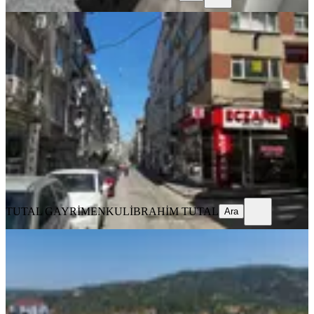
YENİ
Altıparmak Caddeye Çok Yakın
Satılık Daire
Osmangazi, Selimiye Mahallesi
2+1
·
95 m²
·
2. Kat
·
08.08.2026
2.400.000 ₺
TUTAL GAYRİMENKUL
İBRAHİM TUTAL
Ara
TUTAL GAYRİMENKUL
İBRAHİM TUTAL
Ara
YENİ
Demirtaş Sakarya Mahallesinde 3+1
Lüks Daire
Osmangazi, Demirtaş Sakarya Mahallesi