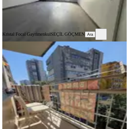
Kristal Focal Gayrimenkul
SEÇİL GÖÇMEN
Ara
Kristal Focal Gayrimenkul
SEÇİL GÖÇMEN
Ara
YENİ
Fomara'ya Yakın, 3+1, 125m² Geniş
Balkonlu Daire
Osmangazi, Ahmetpaşa Mahallesi
3+1
·
130 m²
·
5. Kat
·
08.08.2026
3.050.000 ₺
BURKON GAYRİMENKUL
Hurşit Uysal
Ara