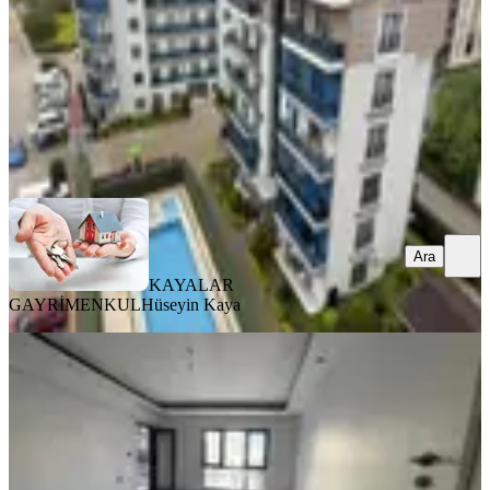
6.649.000 ₺
KAYALAR GAYRİMENKUL
Hüseyin Kaya
Ara
Ara
KAYALAR
GAYRİMENKUL
Hüseyin Kaya
YENİ
Siteler Bölgesi 2+1 Arakat
Osmangazi, Demirtaş Sakarya Mahallesi
2+1
·
117 m²
·
2. Kat
·
08.08.2026
4.750.000 ₺