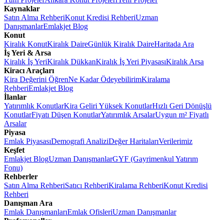
Kaynaklar
Satın Alma Rehberi
Konut Kredisi Rehberi
Uzman
Danışmanlar
Emlakjet Blog
Konut
Kiralık Konut
Kiralık Daire
Günlük Kiralık Daire
Haritada Ara
İş Yeri & Arsa
Kiralık İş Yeri
Kiralık Dükkan
Kiralık İş Yeri Piyasası
Kiralık Arsa
Kiracı Araçları
Kira Değerini Öğren
Ne Kadar Ödeyebilirim
Kiralama
Rehberi
Emlakjet Blog
İlanlar
Yatırımlık Konutlar
Kira Geliri Yüksek Konutlar
Hızlı Geri Dönüşlü
Konutlar
Fiyatı Düşen Konutlar
Yatırımlık Arsalar
Uygun m² Fiyatlı
Arsalar
Piyasa
Emlak Piyasası
Demografi Analizi
Değer Haritaları
Verilerimiz
Keşfet
Emlakjet Blog
Uzman Danışmanlar
GYF (Gayrimenkul Yatırım
Fonu)
Rehberler
Satın Alma Rehberi
Satıcı Rehberi
Kiralama Rehberi
Konut Kredisi
Rehberi
Danışman Ara
Emlak Danışmanları
Emlak Ofisleri
Uzman Danışmanlar