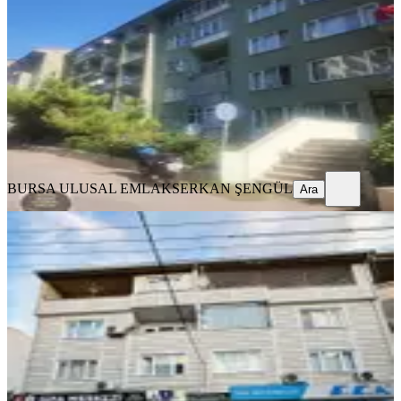
Osmangazi, Çekirge Mahallesi
3+1
·
120 m²
·
Düz Giriş (Zemin)
·
08.08.2026
3.200.000 ₺
BURSA ULUSAL EMLAK
SERKAN ŞENGÜL
Ara
BURSA ULUSAL EMLAK
SERKAN ŞENGÜL
Ara
YENİ
Bağlarbaşı Merkezi Konumda Geniş
2+1 Satılık Daire
Osmangazi, Bağlarbaşı Mahallesi
2+1
·
125 m²
·
1. Kat
·
08.08.2026
3.300.000 ₺