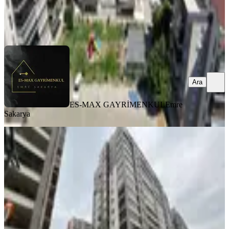
ES-MAX GAYRİMENKUL
Emre Sakarya
Ara
Ara
ES-MAX GAYRİMENKUL
Emre
Sakarya
YENİ
Dialog Premıumdan Prestij
Optimum3+1satılık Daireنتحدث
العربية
Osmangazi, Demirtaş Cumhuriyet Mahallesi
3+1
·
135 m²
·
8. Kat
·
08.08.2026
6.900.000 ₺