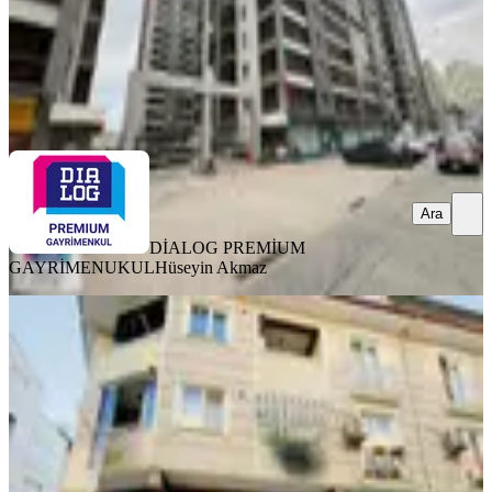
DİALOG PREMİUM GAYRİMENUKUL
Hüseyin Akmaz
Ara
Ara
DİALOG PREMİUM
GAYRİMENUKUL
Hüseyin Akmaz
YENİ
Satılık 2+1 Daire Demirtaş
Cumhuriyet Mahallesi
Osmangazi, Demirtaş Cumhuriyet Mahallesi
2+1
·
120 m²
·
3. Kat
·
07.08.2026
3.400.000 ₺