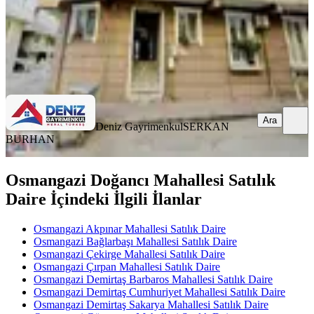
Deniz Gayrimenkul
SERKAN BURHAN
Ara
Ara
Deniz Gayrimenkul
SERKAN
BURHAN
Osmangazi Doğancı Mahallesi Satılık
Daire İçindeki İlgili İlanlar
Osmangazi Akpınar Mahallesi Satılık Daire
Osmangazi Bağlarbaşı Mahallesi Satılık Daire
Osmangazi Çekirge Mahallesi Satılık Daire
Osmangazi Çırpan Mahallesi Satılık Daire
Osmangazi Demirtaş Barbaros Mahallesi Satılık Daire
Osmangazi Demirtaş Cumhuriyet Mahallesi Satılık Daire
Osmangazi Demirtaş Sakarya Mahallesi Satılık Daire