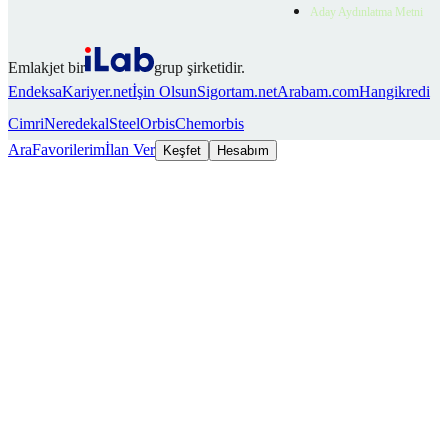
Aday Aydınlatma Metni
Emlakjet bir
grup şirketidir.
Endeksa
Kariyer.net
İşin Olsun
Sigortam.net
Arabam.com
Hangikredi
Cimri
Neredekal
SteelOrbis
Chemorbis
Ara
Favorilerim
İlan Ver
Keşfet
Hesabım