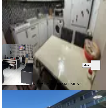
2.120.000 ₺
Nidam Emlak
NİDAM EMLAK
Ara
Ara
Nidam Emlak
NİDAM EMLAK
YENİ
Çekirge Kat Mülkiyetli 3+1 Yüksek
Giriş