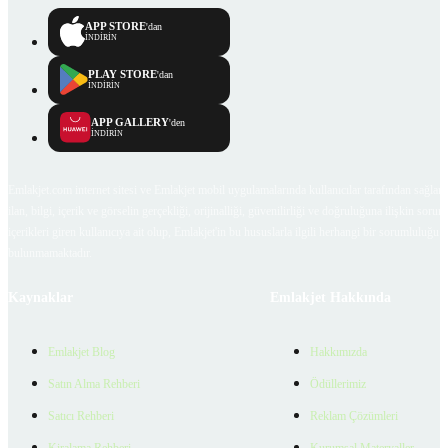
APP STORE
'dan
İNDİRİN
PLAY STORE
'dan
İNDİRİN
APP GALLERY
'den
İNDİRİN
Emlakjet.com internet sitesi ve Emlakjet mobil uygulamalarında kullanıcılar tarafından sağlana
ilan, bilgi, içerik ve görselin gerçekliği, orijinalliği, güvenilirliği ve doğruluğuna ilişkin soru
içerikleri giren kullanıcıya ait olup, Emlakjet'in bu hususlarla ilgili herhangi bir sorumluluğu
bulunmamaktadır.
Kaynaklar
Emlakjet Hakkında
Emlakjet Blog
Hakkımızda
Satın Alma Rehberi
Ödüllerimiz
Satıcı Rehberi
Reklam Çözümleri
Kiralama Rehberi
Kurumsal Materyaller