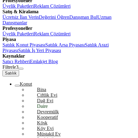
Profesyoneller
Üyelik Paketleri
Reklam Çözümleri
Satış & Kiralama
Ücretsiz İlan Verin
Değerini Öğren
Danışman Bul
Uzman
Danışmanlar
Profesyoneller
Üyelik Paketleri
Reklam Çözümleri
Piyasa
Satılık Konut Piyasası
Satılık Arsa Piyasası
Satılık Arazi
Piyasası
Satılık İş Yeri Piyasası
Kaynaklar
Satıcı Rehberi
Emlakjet Blog
Filtrele
3
Satılık
Konut
Bina
Çiftlik Evi
Dağ Evi
Daire
Devremülk
Kooperatif
Köşk
Köy Evi
Müstakil Ev