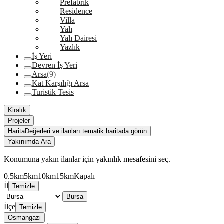
Prefabrik
Residence
Villa
Yalı
Yalı Dairesi
Yazlık
İş Yeri
Devren İş Yeri
Arsa
(9)
Kat Karşılığı Arsa
Turistik Tesis
Kiralık
Projeler
Harita
Değerleri ve ilanları tematik haritada görün
Yakınımda Ara
Konumuna yakın ilanlar için yakınlık mesafesini seç.
0.5km
5km
10km
15km
Kapalı
İl
Temizle
Bursa
İlçe
Temizle
Osmangazi