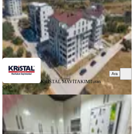
3+1
·
145 m²
·
3. Kat
·
08.08.2026
5.250.000 ₺
KRİSTAL MAVİTAKIM
Turan Çelik
Ara
Ara
KRİSTAL MAVİTAKIM
Turan
Çelik
YENİ
Bursa Osmangazi Hacı İlyas Mah.de
2+1 85m2 3.(arakat) Bakımlı Kombili
Osmangazi, Hacı İlyas Mahallesi
2+1
·
85 m²
·
3. Kat
·
08.08.2026