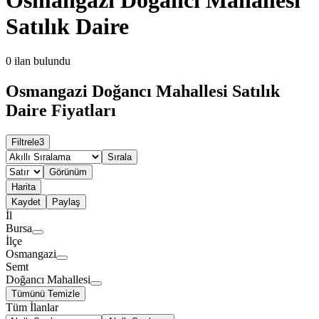
Satılık Daire
0
ilan bulundu
Osmangazi Doğancı Mahallesi Satılık
Daire Fiyatları
Filtrele
3
Sırala
Görünüm
Harita
Kaydet
Paylaş
İl
Bursa
İlçe
Osmangazi
Semt
Doğancı Mahallesi
Tümünü Temizle
Tüm İlanlar