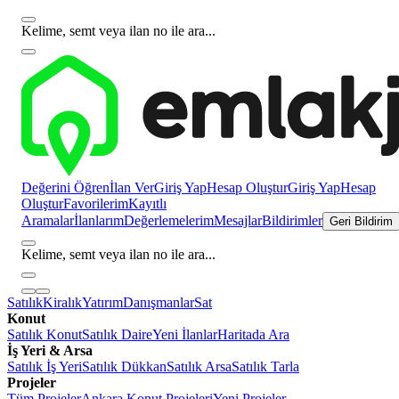
Kelime, semt veya ilan no ile ara...
Değerini Öğren
İlan Ver
Giriş Yap
Hesap Oluştur
Giriş Yap
Hesap
Oluştur
Favorilerim
Kayıtlı
Aramalar
İlanlarım
Değerlemelerim
Mesajlar
Bildirimler
Geri Bildirim
Kelime, semt veya ilan no ile ara...
Satılık
Kiralık
Yatırım
Danışmanlar
Sat
Konut
Satılık Konut
Satılık Daire
Yeni İlanlar
Haritada Ara
İş Yeri & Arsa
Satılık İş Yeri
Satılık Dükkan
Satılık Arsa
Satılık Tarla
Projeler
Tüm Projeler
Ankara Konut Projeleri
Yeni Projeler