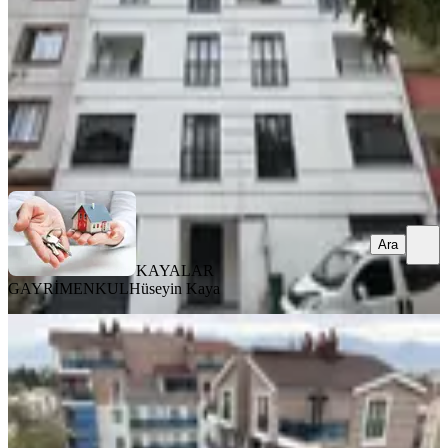
2+1
·
130 m²
·
3. Kat
·
22.06.2026
3.775.000 ₺
KAYALAR GAYRİMENKUL
Hüseyin Kaya
Ara
Ara
KAYALAR
GAYRİMENKUL
Hüseyin Kaya
ÖNE ÇIKAN
Kayalardan Mimoza Life'da 4+1
Dubleks
Osmangazi, Yunuseli Mahallesi
4+1
·
198 m²
·
6. Kat
·
04.05.2026