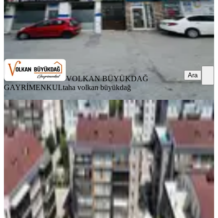
VOLKAN BÜYÜKDAĞ GAYRİMENKUL
taha volkan
büyükdağ
Ara
Ara
VOLKAN BÜYÜKDAĞ
GAYRİMENKUL
taha volkan büyükdağ
YENİ
Emek Nurkent Sitesi'nde Satılık 3+1
Daire (125m², Ara Kat)
Osmangazi, Emek Fatih Sultan Mehmet
Mahallesi
3+1
·
145 m²
·
2. Kat
·
08.08.2026
6.300.000 ₺