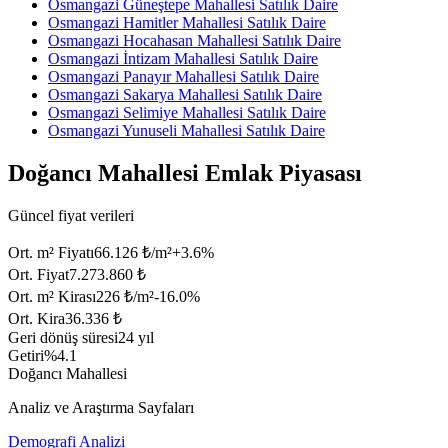
Osmangazi Güneştepe Mahallesi Satılık Daire
Osmangazi Hamitler Mahallesi Satılık Daire
Osmangazi Hocahasan Mahallesi Satılık Daire
Osmangazi İntizam Mahallesi Satılık Daire
Osmangazi Panayır Mahallesi Satılık Daire
Osmangazi Sakarya Mahallesi Satılık Daire
Osmangazi Selimiye Mahallesi Satılık Daire
Osmangazi Yunuseli Mahallesi Satılık Daire
Doğancı Mahallesi Emlak Piyasası
Güncel fiyat verileri
Ort. m² Fiyatı
66.126 ₺/m²
+
3.6
%
Ort. Fiyat
7.273.860 ₺
Ort. m² Kirası
226 ₺/m²
-16.0
%
Ort. Kira
36.336 ₺
Geri dönüş süresi
24 yıl
Getiri
%4.1
Doğancı Mahallesi
Analiz ve Araştırma Sayfaları
Demografi Analizi