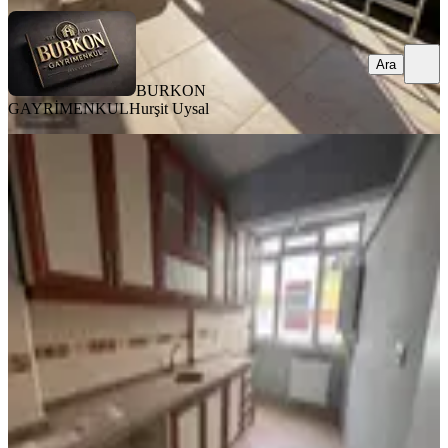
Ara
BURKON
GAYRİMENKUL
Hurşit Uysal
YENİ
Hamitlerde Merkezi Konumda Satılık
2+1 | 75 M² Kullanışlı Daire
Osmangazi, Hamitler Mahallesi
2+1
·
90 m²
·
2. Kat
·
08.08.2026
1.900.000 ₺
SAĞ EMLAK GAYRIMENKUL DANIŞMANLIK
HİZMETLERİ
Alper Sağ
Ara