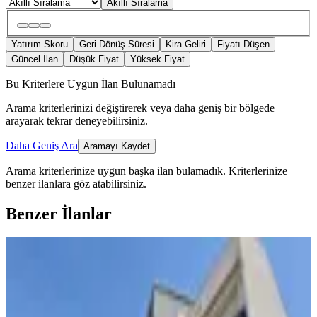
Akıllı Sıralama
Yatırım Skoru
Geri Dönüş Süresi
Kira Geliri
Fiyatı Düşen
Güncel İlan
Düşük Fiyat
Yüksek Fiyat
Bu Kriterlere Uygun İlan Bulunamadı
Arama kriterlerinizi değiştirerek veya daha geniş bir bölgede
arayarak tekrar deneyebilirsiniz.
Daha Geniş Ara
Aramayı Kaydet
Arama kriterlerinize uygun başka ilan bulamadık.
Kriterlerinize
benzer ilanlara göz atabilirsiniz.
Benzer İlanlar
ÖNE ÇIKAN
Kayalardan Xl 2+1 Manzaralı Lüks
Dubleks Daire
Osmangazi, Yunuseli Mahallesi