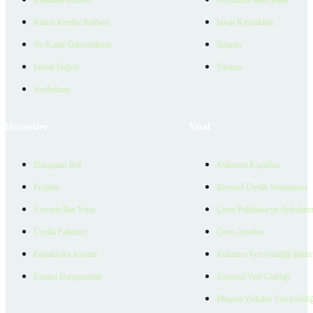
Konut Kredisi Rehberi
İnsan Kaynakları
Ne Kadar Ödeyebilirim
İletişim
Emlak Değeri
Yardım
Verilerimiz
Hizmetler
Yasal
Danışman Bul
Kullanım Koşulları
Projeler
Bireysel Üyelik Sözleşmesi
Ücretsiz İlan Verin
Çerez Politikası ve Aydınlat
Üyelik Paketleri
Çerez Ayarları
EmlakZeka Asistan
Kullanıcı Veri Gizliliği Bildi
Uzman Danışmanlar
Ziyaretçi Veri Gizliliği
Müşteri Yetkilisi Veri Gizlili