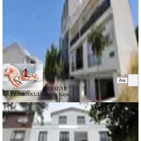
2+1
·
140 m²
·
2. Kat
·
19.07.2026
4.800.000 ₺
KAYALAR GAYRİMENKUL
Hüseyin Kaya
Ara
Ara
KAYALAR
GAYRİMENKUL
Hüseyin Kaya
ÖNE ÇIKAN
Demirtaş Köyünde Limitsiz Kredili
Asansörlü 2+1 Dubleks Daire
Osmangazi, Demirtaş Barbaros Mahallesi