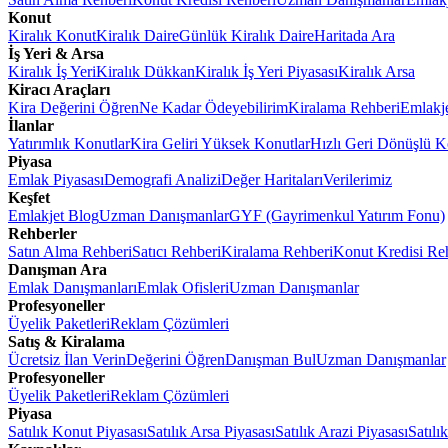
Konut
Kiralık Konut
Kiralık Daire
Günlük Kiralık Daire
Haritada Ara
İş Yeri & Arsa
Kiralık İş Yeri
Kiralık Dükkan
Kiralık İş Yeri Piyasası
Kiralık Arsa
Kiracı Araçları
Kira Değerini Öğren
Ne Kadar Ödeyebilirim
Kiralama Rehberi
Emlakj
İlanlar
Yatırımlık Konutlar
Kira Geliri Yüksek Konutlar
Hızlı Geri Dönüşlü K
Piyasa
Emlak Piyasası
Demografi Analizi
Değer Haritaları
Verilerimiz
Keşfet
Emlakjet Blog
Uzman Danışmanlar
GYF (Gayrimenkul Yatırım Fonu)
Rehberler
Satın Alma Rehberi
Satıcı Rehberi
Kiralama Rehberi
Konut Kredisi Re
Danışman Ara
Emlak Danışmanları
Emlak Ofisleri
Uzman Danışmanlar
Profesyoneller
Üyelik Paketleri
Reklam Çözümleri
Satış & Kiralama
Ücretsiz İlan Verin
Değerini Öğren
Danışman Bul
Uzman Danışmanlar
Profesyoneller
Üyelik Paketleri
Reklam Çözümleri
Piyasa
Satılık Konut Piyasası
Satılık Arsa Piyasası
Satılık Arazi Piyasası
Satılı