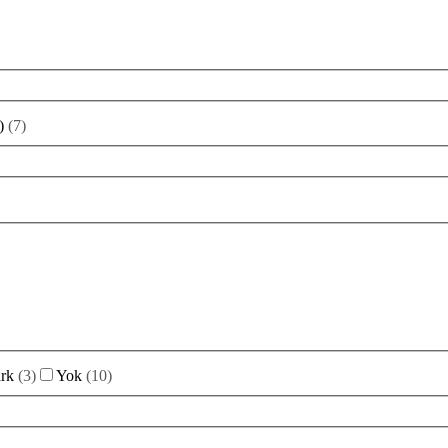
)
(
7
)
rk
(
3
)
Yok
(
10
)