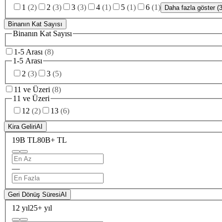
1
(
2
)
2
(
3
)
3
(
3
)
4
(
1
)
5
(
1
)
6
(
1
)
Daha fazla göster (3
Binanın Kat Sayısı
Binanın Kat Sayısı
1-5 Arası
(
8
)
1-5 Arası
2
(
3
)
3
(
5
)
11 ve Üzeri
(
8
)
11 ve Üzeri
12
(
2
)
13
(
6
)
Kira Geliri
AI
19B TL
80B+ TL
—
Geri Dönüş Süresi
AI
12 yıl
25+ yıl