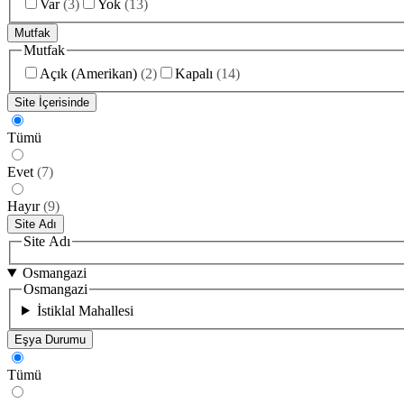
Var
(
3
)
Yok
(
13
)
Mutfak
Mutfak
Açık (Amerikan)
(
2
)
Kapalı
(
14
)
Site İçerisinde
Tümü
Evet
(
7
)
Hayır
(
9
)
Site Adı
Site Adı
Osmangazi
Osmangazi
İstiklal Mahallesi
Eşya Durumu
Tümü