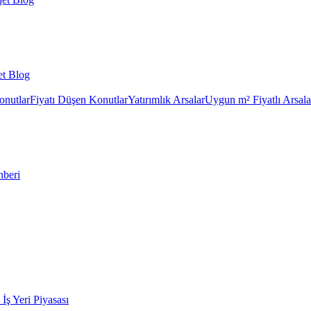
et Blog
onutlar
Fiyatı Düşen Konutlar
Yatırımlık Arsalar
Uygun m² Fiyatlı Arsala
hberi
k İş Yeri Piyasası