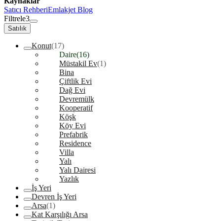
Kaynaklar
Satıcı Rehberi
Emlakjet Blog
Filtrele
3
Satılık
Konut
(17)
Daire
(16)
Müstakil Ev
(1)
Bina
Çiftlik Evi
Dağ Evi
Devremülk
Kooperatif
Köşk
Köy Evi
Prefabrik
Residence
Villa
Yalı
Yalı Dairesi
Yazlık
İş Yeri
Devren İş Yeri
Arsa
(1)
Kat Karşılığı Arsa