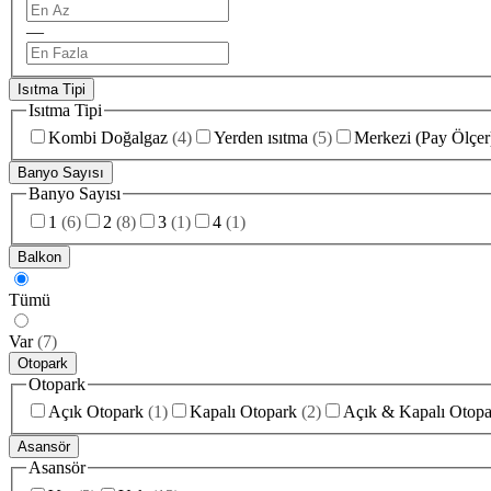
—
Isıtma Tipi
Isıtma Tipi
Kombi Doğalgaz
(
4
)
Yerden ısıtma
(
5
)
Merkezi (Pay Ölçer
Banyo Sayısı
Banyo Sayısı
1
(
6
)
2
(
8
)
3
(
1
)
4
(
1
)
Balkon
Tümü
Var
(
7
)
Otopark
Otopark
Açık Otopark
(
1
)
Kapalı Otopark
(
2
)
Açık & Kapalı Otopa
Asansör
Asansör