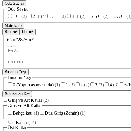
Oda Sayısı
Oda Sayısı
1+1
(
2
)
2+1
(
4
)
3+1
(
3
)
4+1
(
2
)
2.5+1
(
2
)
3.5+1
(
3
Metrekare
Brüt m²
Net m²
65 m²
282+ m²
—
Binanın Yaşı
Binanın Yaşı
0 (Yapım aşamasında)
(
1
)
1
(
3
)
2
(
2
)
3
(
3
)
4
(
3
)
6-1
Bulunduğu Kat
Giriş ve Alt Katlar
(
2
)
Giriş ve Alt Katlar
Bahçe katı
(
1
)
Düz Giriş (Zemin)
(
1
)
Üst Katlar
(
14
)
Üst Katlar