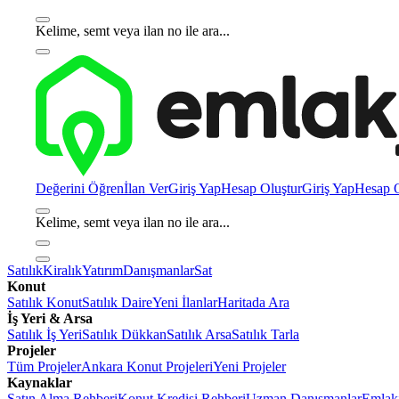
Kelime, semt veya ilan no ile ara...
Değerini Öğren
İlan Ver
Giriş Yap
Hesap Oluştur
Giriş Yap
Hesap O
Kelime, semt veya ilan no ile ara...
Satılık
Kiralık
Yatırım
Danışmanlar
Sat
Konut
Satılık Konut
Satılık Daire
Yeni İlanlar
Haritada Ara
İş Yeri & Arsa
Satılık İş Yeri
Satılık Dükkan
Satılık Arsa
Satılık Tarla
Projeler
Tüm Projeler
Ankara Konut Projeleri
Yeni Projeler
Kaynaklar
Satın Alma Rehberi
Konut Kredisi Rehberi
Uzman Danışmanlar
Emlakj