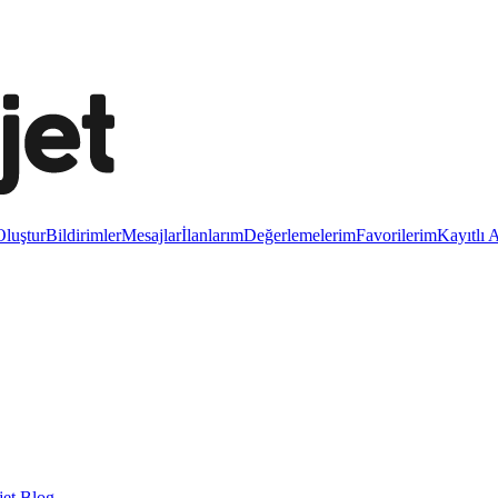
luştur
Bildirimler
Mesajlar
İlanlarım
Değerlemelerim
Favorilerim
Kayıtlı 
et Blog