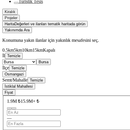
Turistik Tesis
Kiralık
Projeler
Harita
Değerleri ve ilanları tematik haritada görün
Yakınımda Ara
Konumuna yakın ilanlar için yakınlık mesafesini seç.
0.5km
5km
10km
15km
Kapalı
İl
Temizle
Bursa
İlçe
Temizle
Osmangazi
Semt/Mahalle
Temizle
İstiklal Mahallesi
Fiyat
1.9M ₺
15.9M+ ₺
—