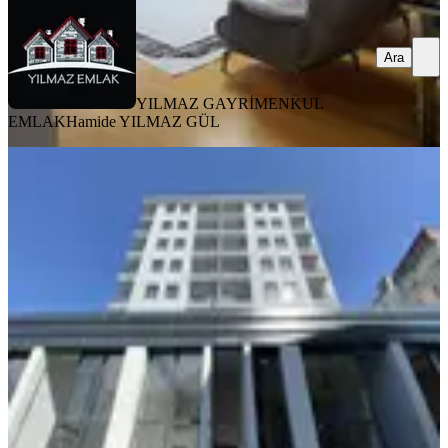
Ara
YILMAZ GAYRİMENKUL
EMLAK
Hamide YILMAZ GÜL
SIFIR BİNA
Dikkaldırım'da Acemler Metro Yanı
Satılık 2+1 Sıfır Arakat Daire
Osmangazi, Dikkaldırım Mahallesi
2+1
·
110 m²
·
6. Kat
·
01.06.2026
6.150.000 ₺
VOLKAN BÜYÜKDAĞ GAYRİMENKUL
taha volkan
büyükdağ