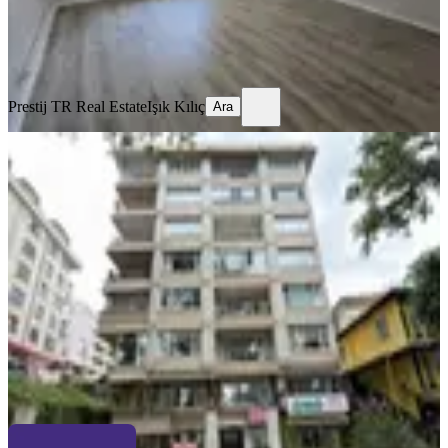
Prestij TR Real Estate
Işık Kılıç
Ara
Prestij TR Real Estate
Işık Kılıç
Ara
MANZARALI
Kükürtlü'de Fırsat Daire
Osmangazi, Dikkaldırım Mahallesi
2+1
·
110 m²
·
4. Kat
·
06.07.2026
4.495.000 ₺
RESİTAL KALE
Gamze Kesti
Ara