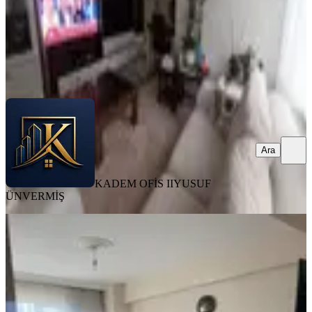
KADEM OFİS II
YUSUF ÜNVERMİŞ
Ara
Ara
KADEM OFİS II
YUSUF
ÜNVERMİŞ
SİTE İÇİ
🔥 Kaçırılmayacak Fırsat! 🔥 📍 Bursa
Osmangazi Dikkaldırım’da Satılık
2+1 Daire
Osmangazi, Dikkaldırım Mahallesi