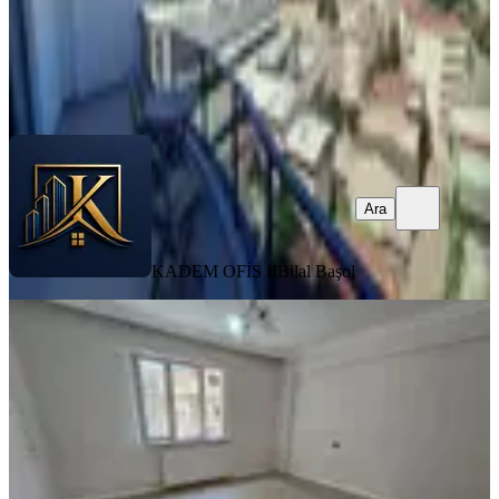
KADEM OFİS II
Bilal Başol
Ara
Ara
KADEM OFİS II
Bilal Başol
BALKONLU
Müstakil Bahçeli 2+1 Masrafsız Daire
- Dikkaldırım'da Satılık
Osmangazi, Dikkaldırım Mahallesi
2+1
·
100 m²
·
Yüksek giriş
·
09.07.2026
2.190.000 ₺