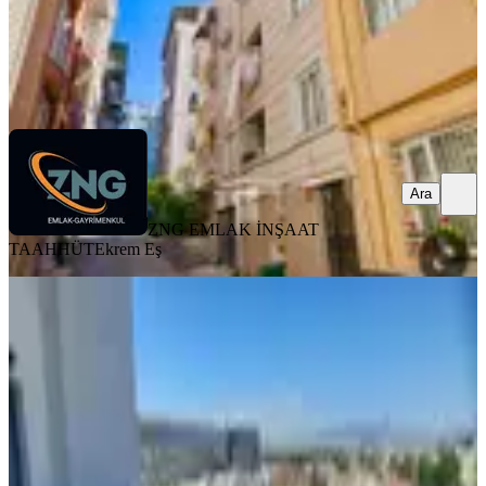
ZNG EMLAK İNŞAAT TAAHHÜT
Ekrem Eş
Ara
Ara
ZNG EMLAK İNŞAAT
TAAHHÜT
Ekrem Eş
MANZARALI
%
4
Aliosman Sönmez Hastanesi
Karşısında Yeni 3+1 Satılık Dubleks
Osmangazi, Dikkaldırım Mahallesi
3+1
·
194 m²
·
7. Kat
·
17.07.2026
10.400.000 ₺
10.800.000 ₺