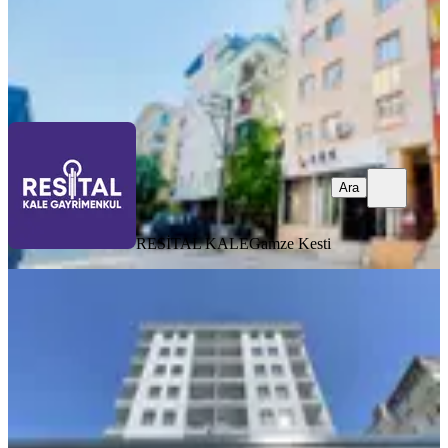
RESİTAL KALE
Gamze Kesti
Ara
Ara
RESİTAL KALE
Gamze Kesti
MANZARALI
Dikkaldırım'da Acemler Metro Yanı
Satılık 3+1 Yenilenmiş Daire
Osmangazi, Dikkaldırım Mahallesi
3+1
·
110 m²
·
6. Kat
·
05.08.2026
5.350.000 ₺