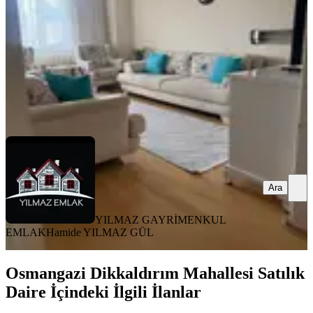
2+1
·
110 m²
·
4. Kat
·
22.01.2026
3.150.000 ₺
Geri Dönüş:
12 yıl
YILMAZ GAYRİMENKUL EMLAK
Hamide YILMAZ GÜL
Ara
Ara
YILMAZ GAYRİMENKUL
EMLAK
Hamide YILMAZ GÜL
Osmangazi Dikkaldırım Mahallesi Satılık
Daire İçindeki İlgili İlanlar