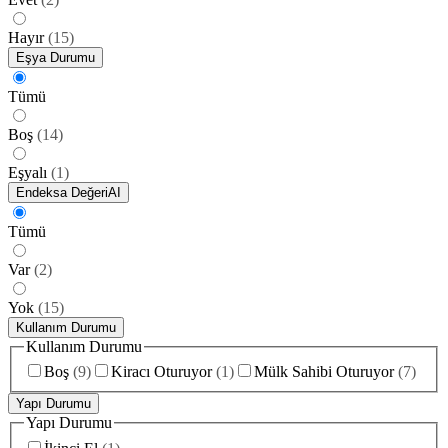
Hayır
(
15
)
Eşya Durumu
Tümü
Boş
(
14
)
Eşyalı
(
1
)
Endeksa Değeri
AI
Tümü
Var
(
2
)
Yok
(
15
)
Kullanım Durumu
Kullanım Durumu
Boş
(
9
)
Kiracı Oturuyor
(
1
)
Mülk Sahibi Oturuyor
(
7
)
Yapı Durumu
Yapı Durumu