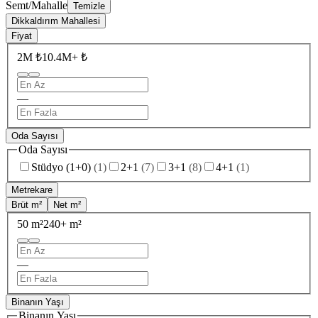
Semt/Mahalle
Temizle
Dikkaldırım Mahallesi
Fiyat
2M ₺
10.4M+ ₺
—
Oda Sayısı
Oda Sayısı
Stüdyo (1+0)
(
1
)
2+1
(
7
)
3+1
(
8
)
4+1
(
1
)
Metrekare
Brüt m²
Net m²
50 m²
240+ m²
—
Binanın Yaşı
Binanın Yaşı