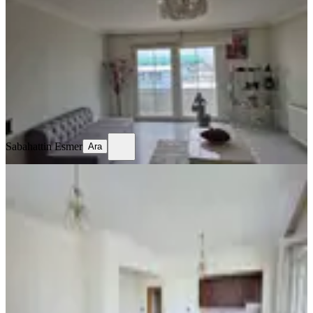
Osmangazi, Dikkaldırım Mahallesi
2+1
·
100 m²
·
6. Kat
·
28.03.2026
2.000.000 ₺
2.200.000 ₺
Sabahattin Esmer
Ara
Sabahattin Esmer
Ara
KOMBİLİ
Dialog Yıldız / Ofis Tipi Bahçe
Kullanımlı Satılık Daire
Osmangazi, Dikkaldırım Mahallesi
Stüdyo
·
50 m²
·
Düz Giriş (Zemin)
·
09.03.2026
2.250.000 ₺