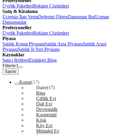
Profesyoneller
Üyelik Paketleri
Reklam Çözümleri
Satış & Kiralama
Ücretsiz İlan Verin
Değerini Öğren
Danışman Bul
Uzman
Danışmanlar
Profesyoneller
Üyelik Paketleri
Reklam Çözümleri
Piyasa
Satılık Konut Piyasası
Satılık Arsa Piyasası
Satılık Arazi
Piyasası
Satılık İş Yeri Piyasası
Kaynaklar
Satıcı Rehberi
Emlakjet Blog
Filtrele
3
Satılık
Konut
(17)
Daire
(17)
Bina
Çiftlik Evi
Dağ Evi
Devremülk
Kooperatif
Köşk
Köy Evi
Müstakil Ev