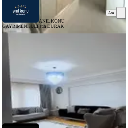
Ara
ANIL KONU
GAYRİMENKUL
Fatih DURAK
MANZARALI
Dikkaldırımda Geniş 3+1 Bakımlı
Satılık Daire
Osmangazi, Dikkaldırım Mahallesi
3+1
·
140 m²
·
4. Kat
·
02.06.2026
5.500.000 ₺
YILMAZ GAYRİMENKUL EMLAK
Hamide YILMAZ GÜL
Ara