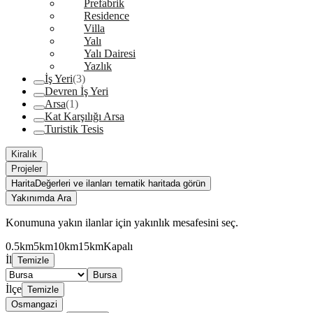
Prefabrik
Residence
Villa
Yalı
Yalı Dairesi
Yazlık
İş Yeri
(3)
Devren İş Yeri
Arsa
(1)
Kat Karşılığı Arsa
Turistik Tesis
Kiralık
Projeler
Harita
Değerleri ve ilanları tematik haritada görün
Yakınımda Ara
Konumuna yakın ilanlar için yakınlık mesafesini seç.
0.5km
5km
10km
15km
Kapalı
İl
Temizle
Bursa
İlçe
Temizle
Osmangazi