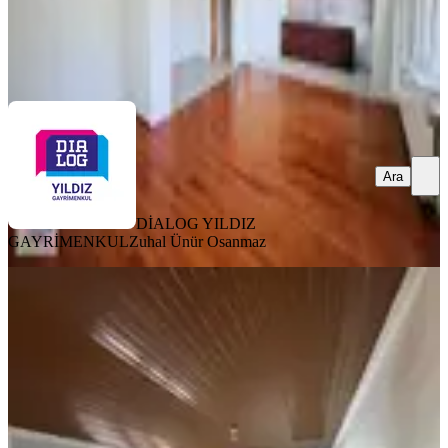
DİALOG YILDIZ GAYRİMENKUL
Zuhal Ünür Osanmaz
Ara
Ara
DİALOG YILDIZ
GAYRİMENKUL
Zuhal Ünür Osanmaz
SİTE İÇİ
Dikkaldırımda Geniş Ferah Satılık
4+1 Dubleks Daire
Osmangazi, Dikkaldırım Mahallesi
4+1
·
240 m²
·
Çatı Dubleks
·
13.02.2026
7.600.000 ₺
Geri Dönüş:
13 yıl