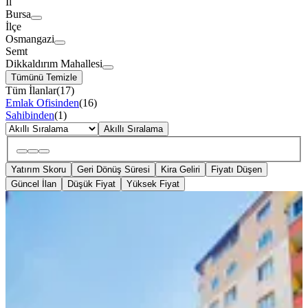
İl
Bursa
İlçe
Osmangazi
Semt
Dikkaldırım Mahallesi
Tümünü Temizle
Tüm İlanlar
(
17
)
Emlak Ofisinden
(
16
)
Sahibinden
(
1
)
Akıllı Sıralama
Yatırım Skoru
Geri Dönüş Süresi
Kira Geliri
Fiyatı Düşen
Güncel İlan
Düşük Fiyat
Yüksek Fiyat
YENİ
Bursa Hüdavendiğar'da Satılık Daire
Osmangazi, Dikkaldırım Mahallesi
3+1
·
150 m²
·
3. Kat
·
09.08.2026
6.370.000 ₺