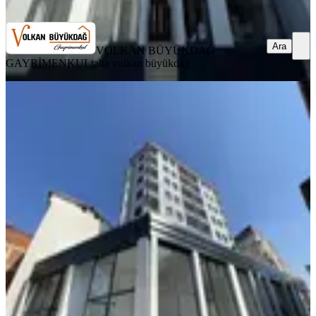
Ara
Ara
VOLKAN BÜYÜKDAĞ
GAYRİMENKUL
taha volkan büyükdağ
SIFIR BİNA
%
8
Dikkaldırım'da Acemler Metro Yanı
Satılık 3+1 Sıfır Arakat Daire
Osmangazi, Dikkaldırım Mahallesi
3+1
·
110 m²
·
6. Kat
·
01.06.2026
5.350.000 ₺
5.800.000 ₺
VOLKAN BÜYÜKDAĞ GAYRİMENKUL
taha volkan
büyükdağ
Ara