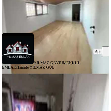
YILMAZ GAYRİMENKUL EMLAK
Hamide YILMAZ GÜL
Ara
Ara
YILMAZ GAYRİMENKUL
EMLAK
Hamide YILMAZ GÜL
MANZARALI
Dikkaldırım Mh' De Satılık 3+1 Daire
Osmangazi, Dikkaldırım Mahallesi
3+1
·
130 m²
·
2. Kat
·
22.01.2026
4.300.000 ₺