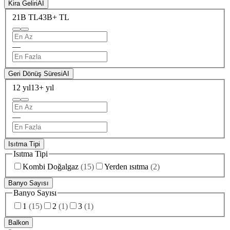
Kira Geliri
AI
21B TL
43B+ TL
—
Geri Dönüş Süresi
AI
12 yıl
13+ yıl
—
Isıtma Tipi
Isıtma Tipi
Kombi Doğalgaz
(
15
)
Yerden ısıtma
(
2
)
Banyo Sayısı
Banyo Sayısı
1
(
15
)
2
(
1
)
3
(
1
)
Balkon