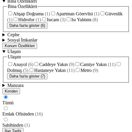
Bina Özellikleri
Bina Özellikleri
Ahşap Doğrama
(
1
)
Apartman Görevlisi
(
1
)
Güvenlik
(
1
)
Hidrofor
(
1
)
Isıcam
(
3
)
Isı Yalıtımı
(
8
)
Daha fazla göster (6)
Cephe
Sosyal İmkanlar
Konum Özellikleri
Ulaşım
Ulaşım
Anayol
(
6
)
Caddeye Yakın
(
9
)
Camiye Yakın
(
11
)
Dolmuş
(
5
)
Hastaneye Yakın
(
11
)
Metro
(
9
)
Daha fazla göster (7)
Manzara
Kimden
Tümü
Emlak Ofisinden
(
16
)
Sahibinden
(
1
)
İlan Tarihi