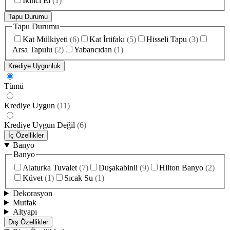
İkinci El
(
1
)
Tapu Durumu
Tapu Durumu
Kat Mülkiyeti
(
6
)
Kat İrtifakı
(
5
)
Hisseli Tapu
(
3
)
Arsa Tapulu
(
2
)
Yabancıdan
(
1
)
Krediye Uygunluk
Tümü
Krediye Uygun
(
11
)
Krediye Uygun Değil
(
6
)
İç Özellikler
Banyo
Banyo
Alaturka Tuvalet
(
7
)
Duşakabinli
(
9
)
Hilton Banyo
(
2
)
Küvet
(
1
)
Sıcak Su
(
1
)
Dekorasyon
Mutfak
Altyapı
Dış Özellikler