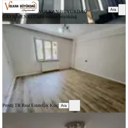
Ara
VOLKAN BÜYÜKDAĞ
GAYRİMENKUL
taha volkan büyükdağ
BALKONLU
%
2
Dikkaldırım'da Bahçeli 2,5+1 Satılık
Masrafsız Oturuma Hazır
Osmangazi, Dikkaldırım Mahallesi
2+1
·
105 m²
·
Yüksek giriş
·
07.05.2026
2.250.000 ₺
2.290.000 ₺
Prestij TR Real Estate
Işık Kılıç
Ara
Prestij TR Real Estate
Işık Kılıç
Ara
EŞYALI
%
9
Satılık Daire