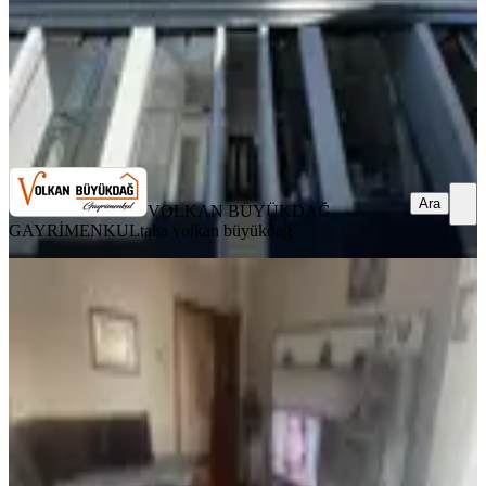
VOLKAN BÜYÜKDAĞ GAYRİMENKUL
taha volkan
büyükdağ
Ara
Ara
VOLKAN BÜYÜKDAĞ
GAYRİMENKUL
taha volkan büyükdağ
MANZARALI
Dikkaldırım Mah 'de Merkezi
Konumda Satılık 3+1 Daire
Osmangazi, Dikkaldırım Mahallesi
3+1
·
130 m²
·
2. Kat
·
29.07.2026
3.800.000 ₺