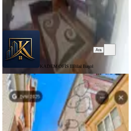
KADEM OFİS II
Bilal Başol
Ara
Ara
KADEM OFİS II
Bilal Başol
MANZARALI
Bursa Dikkaldırım Satılık 2+1
Dubleks Daire
Osmangazi, Dikkaldırım Mahallesi
2+1
·
115 m²
·
Çatı Dubleks
·
20.07.2026
4.350.000 ₺