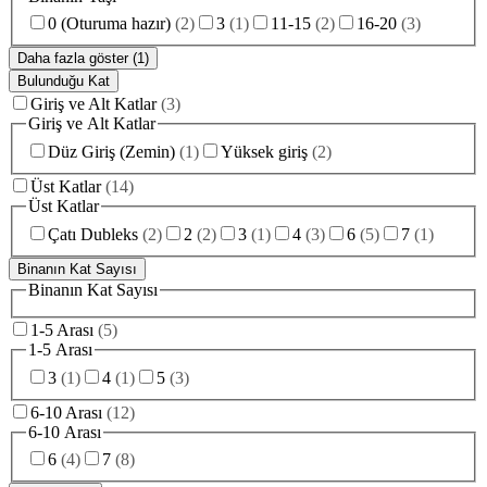
0 (Oturuma hazır)
(
2
)
3
(
1
)
11-15
(
2
)
16-20
(
3
)
Daha fazla göster (1)
Bulunduğu Kat
Giriş ve Alt Katlar
(
3
)
Giriş ve Alt Katlar
Düz Giriş (Zemin)
(
1
)
Yüksek giriş
(
2
)
Üst Katlar
(
14
)
Üst Katlar
Çatı Dubleks
(
2
)
2
(
2
)
3
(
1
)
4
(
3
)
6
(
5
)
7
(
1
)
Binanın Kat Sayısı
Binanın Kat Sayısı
1-5 Arası
(
5
)
1-5 Arası
3
(
1
)
4
(
1
)
5
(
3
)
6-10 Arası
(
12
)
6-10 Arası
6
(
4
)
7
(
8
)