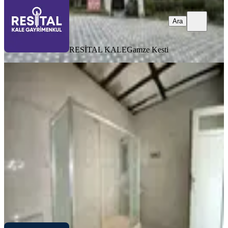
Ara
RESİTAL KALE
Gamze Kesti
BALKONLU
Bursa Dikkaldırımda Çift Cephe
Satılık 3+1 Daire
Osmangazi, Dikkaldırım Mahallesi
3+1
·
150 m²
·
6. Kat
·
02.07.2026
2.700.000 ₺
ANIL KONU GAYRİMENKUL
Fatih DURAK
Ara