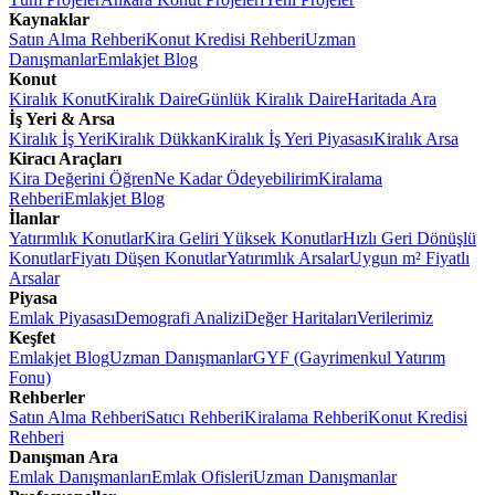
Kaynaklar
Satın Alma Rehberi
Konut Kredisi Rehberi
Uzman
Danışmanlar
Emlakjet Blog
Konut
Kiralık Konut
Kiralık Daire
Günlük Kiralık Daire
Haritada Ara
İş Yeri & Arsa
Kiralık İş Yeri
Kiralık Dükkan
Kiralık İş Yeri Piyasası
Kiralık Arsa
Kiracı Araçları
Kira Değerini Öğren
Ne Kadar Ödeyebilirim
Kiralama
Rehberi
Emlakjet Blog
İlanlar
Yatırımlık Konutlar
Kira Geliri Yüksek Konutlar
Hızlı Geri Dönüşlü
Konutlar
Fiyatı Düşen Konutlar
Yatırımlık Arsalar
Uygun m² Fiyatlı
Arsalar
Piyasa
Emlak Piyasası
Demografi Analizi
Değer Haritaları
Verilerimiz
Keşfet
Emlakjet Blog
Uzman Danışmanlar
GYF (Gayrimenkul Yatırım
Fonu)
Rehberler
Satın Alma Rehberi
Satıcı Rehberi
Kiralama Rehberi
Konut Kredisi
Rehberi
Danışman Ara
Emlak Danışmanları
Emlak Ofisleri
Uzman Danışmanlar