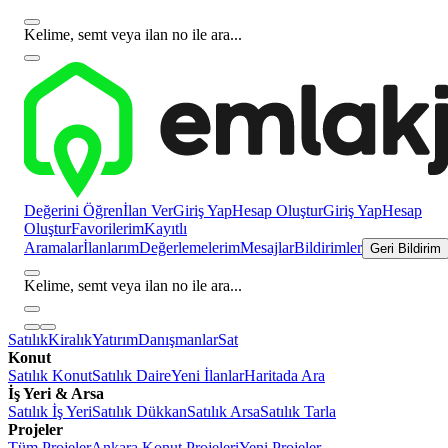
Kelime, semt veya ilan no ile ara...
Değerini Öğren
İlan Ver
Giriş Yap
Hesap Oluştur
Giriş Yap
Hesap
Oluştur
Favorilerim
Kayıtlı
Aramalar
İlanlarım
Değerlemelerim
Mesajlar
Bildirimler
Geri Bildirim
Kelime, semt veya ilan no ile ara...
Satılık
Kiralık
Yatırım
Danışmanlar
Sat
Konut
Satılık Konut
Satılık Daire
Yeni İlanlar
Haritada Ara
İş Yeri & Arsa
Satılık İş Yeri
Satılık Dükkan
Satılık Arsa
Satılık Tarla
Projeler
Tüm Projeler
Ankara Konut Projeleri
Yeni Projeler