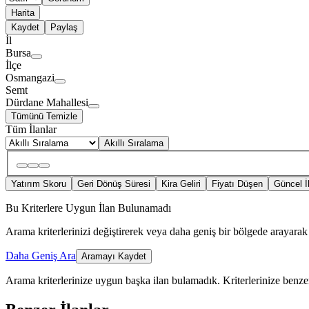
Harita
Kaydet
Paylaş
İl
Bursa
İlçe
Osmangazi
Semt
Dürdane Mahallesi
Tümünü Temizle
Tüm İlanlar
Akıllı Sıralama
Yatırım Skoru
Geri Dönüş Süresi
Kira Geliri
Fiyatı Düşen
Güncel İ
Bu Kriterlere Uygun İlan Bulunamadı
Arama kriterlerinizi değiştirerek veya daha geniş bir bölgede arayarak 
Daha Geniş Ara
Aramayı Kaydet
Arama kriterlerinize uygun başka ilan bulamadık.
Kriterlerinize benzer