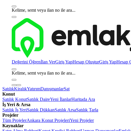
Kelime, semt veya ilan no ile ara...
Değerini Öğren
İlan Ver
Giriş Yap
Hesap Oluştur
Giriş Yap
Hesap O
Kelime, semt veya ilan no ile ara...
Satılık
Kiralık
Yatırım
Danışmanlar
Sat
Konut
Satılık Konut
Satılık Daire
Yeni İlanlar
Haritada Ara
İş Yeri & Arsa
Satılık İş Yeri
Satılık Dükkan
Satılık Arsa
Satılık Tarla
Projeler
Tüm Projeler
Ankara Konut Projeleri
Yeni Projeler
Kaynaklar
Satın Alma Rehberi
Konut Kredisi Rehberi
Uzman Danışmanlar
Emlakj