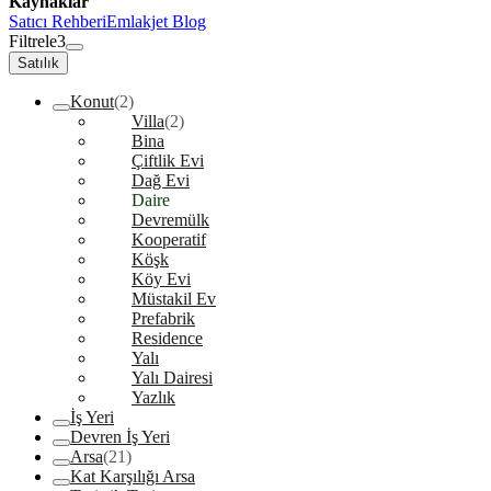
Kaynaklar
Satıcı Rehberi
Emlakjet Blog
Filtrele
3
Satılık
Konut
(2)
Villa
(2)
Bina
Çiftlik Evi
Dağ Evi
Daire
Devremülk
Kooperatif
Köşk
Köy Evi
Müstakil Ev
Prefabrik
Residence
Yalı
Yalı Dairesi
Yazlık
İş Yeri
Devren İş Yeri
Arsa
(21)
Kat Karşılığı Arsa