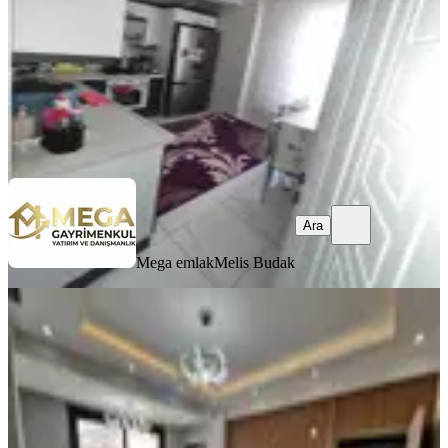
3.950.000 ₺
4.040.000 ₺
Mega emlak
Melis Budak
Ara
Ara
Mega emlak
Melis Budak
YENİ
Satılık Ön Cephe Lüks Daire
Bergama, Atatürk Mahallesi
2+1
·
90 m²
·
2. Kat
·
08.08.2026
4.150.000 ₺