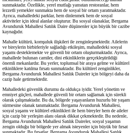
sunmaktadır. Özellikle, yerel mutfağı yansıtan restoranlar, hem
lezzetli yemekler sunmakta hem de sosyal bir ortam yaratmaktadır.
Ayrıca, mahalledeki parklar, hem dinlenmek hem de sosyal
aktiviteler için ideal alanlar oluşturur. Bu sosyal olanaklar, Bergama
Avunduruk Mahallesi Satılık Daire düşünenler için büyük bir cazibe
kaynağıdır.
Mahalle kültürü, komşuluk ilişkileri ile zenginleşmektedir. Ailelerin
ve bireylerin birbirleriyle sağladığı etkileşim, mahalledeki sosyal
yaşamı desteklemekte ve güvenli bir ortam oluşturmaktadır. Ayrıca,
mahallede bulunan camiler, dini etkinliklerin gerçekleştirildiği
önemli mekanlardır. Bu yerler, toplumsal bir araya gelme ve kültürel
etkinliklere katılma fırsatı sunmaktadır. Bu kültürel zenginlikler,
Bergama Avunduruk Mahallesi Satılık Daireler için bölgeyi daha da
cazip hale getirmektedir.
Mahalledeki güvenlik durumu da oldukça iyidir. Yerel yönetim ve
emniyet güçleri, mahallede güvenli bir ortam sağlamak için sürekli
olarak çalışmaktadır. Bu da, bölgede yaşayanların huzurlu bir yaşam
sürmesine olanak tanımaktadır. Bergama Avunduruk Mahallesi,
sosyal yaşamı ve kültürel etkinlikleri ile hem bireyler hem de aileler
için cazip bir yerleşim alanı olarak dikkat çekmektedir. Bu nedenle,
Bergama Avunduruk Mahallesi Satılık Daireler, sosyal yaşamın
zengin olduğu bir bölgede yer almak isteyenler için büyük bir fırsat
sunmaktadır. Bu fırsatlar, Bergama Avunduruk Mahallesi Satılık