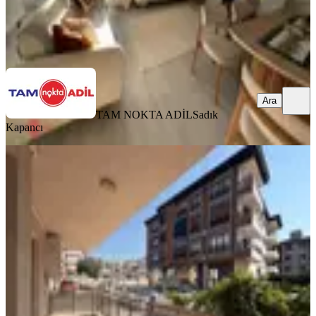
TAM NOKTA ADİL
Sadık Kapancı
Ara
Ara
TAM NOKTA ADİL
Sadık
Kapancı
BALKONLU
Fatih Mahallesinde Geniş 2+1 Daire
Bergama, Fatih Mahallesi
2+1
·
110 m²
·
Düz Giriş (Zemin)
·
09.08.2026
4.200.000 ₺
TAM NOKTA ADİL
Sadık Kapancı