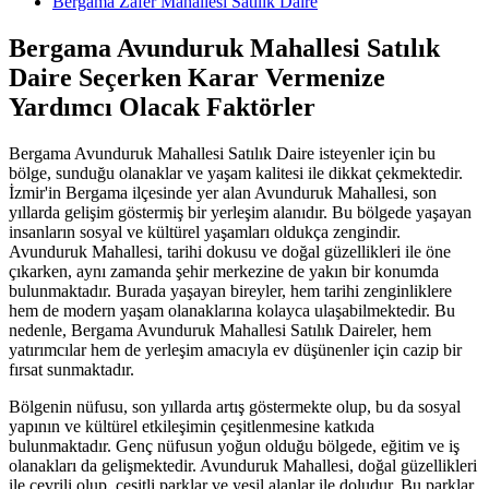
Bergama Zafer Mahallesi Satılık Daire
Bergama Avunduruk Mahallesi Satılık
Daire Seçerken Karar Vermenize
Yardımcı Olacak Faktörler
Bergama Avunduruk Mahallesi Satılık Daire isteyenler için bu
bölge, sunduğu olanaklar ve yaşam kalitesi ile dikkat çekmektedir.
İzmir'in Bergama ilçesinde yer alan Avunduruk Mahallesi, son
yıllarda gelişim göstermiş bir yerleşim alanıdır. Bu bölgede yaşayan
insanların sosyal ve kültürel yaşamları oldukça zengindir.
Avunduruk Mahallesi, tarihi dokusu ve doğal güzellikleri ile öne
çıkarken, aynı zamanda şehir merkezine de yakın bir konumda
bulunmaktadır. Burada yaşayan bireyler, hem tarihi zenginliklere
hem de modern yaşam olanaklarına kolayca ulaşabilmektedir. Bu
nedenle, Bergama Avunduruk Mahallesi Satılık Daireler, hem
yatırımcılar hem de yerleşim amacıyla ev düşünenler için cazip bir
fırsat sunmaktadır.
Bölgenin nüfusu, son yıllarda artış göstermekte olup, bu da sosyal
yapının ve kültürel etkileşimin çeşitlenmesine katkıda
bulunmaktadır. Genç nüfusun yoğun olduğu bölgede, eğitim ve iş
olanakları da gelişmektedir. Avunduruk Mahallesi, doğal güzellikleri
ile çevrili olup, çeşitli parklar ve yeşil alanlar ile doludur. Bu parklar,