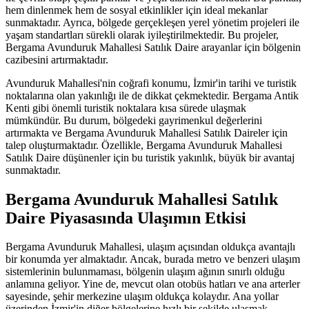
hem dinlenmek hem de sosyal etkinlikler için ideal mekanlar
sunmaktadır. Ayrıca, bölgede gerçekleşen yerel yönetim projeleri ile
yaşam standartları sürekli olarak iyileştirilmektedir. Bu projeler,
Bergama Avunduruk Mahallesi Satılık Daire arayanlar için bölgenin
cazibesini artırmaktadır.
Avunduruk Mahallesi'nin coğrafi konumu, İzmir'in tarihi ve turistik
noktalarına olan yakınlığı ile de dikkat çekmektedir. Bergama Antik
Kenti gibi önemli turistik noktalara kısa sürede ulaşmak
mümkündür. Bu durum, bölgedeki gayrimenkul değerlerini
artırmakta ve Bergama Avunduruk Mahallesi Satılık Daireler için
talep oluşturmaktadır. Özellikle, Bergama Avunduruk Mahallesi
Satılık Daire düşünenler için bu turistik yakınlık, büyük bir avantaj
sunmaktadır.
Bergama Avunduruk Mahallesi Satılık
Daire Piyasasında Ulaşımın Etkisi
Bergama Avunduruk Mahallesi, ulaşım açısından oldukça avantajlı
bir konumda yer almaktadır. Ancak, burada metro ve benzeri ulaşım
sistemlerinin bulunmaması, bölgenin ulaşım ağının sınırlı olduğu
anlamına geliyor. Yine de, mevcut olan otobüs hatları ve ana arterler
sayesinde, şehir merkezine ulaşım oldukça kolaydır. Ana yollar
üzerinden İzmir'in diğer bölgelerine hızlı bir şekilde ulaşmak