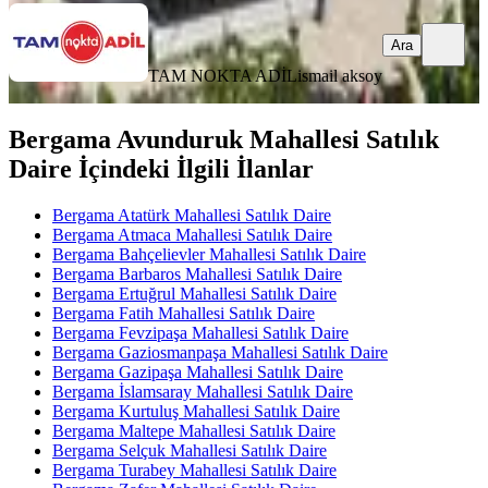
Ara
TAM NOKTA ADİL
ismail aksoy
Bergama Avunduruk Mahallesi Satılık
Daire İçindeki İlgili İlanlar
Bergama Atatürk Mahallesi Satılık Daire
Bergama Atmaca Mahallesi Satılık Daire
Bergama Bahçelievler Mahallesi Satılık Daire
Bergama Barbaros Mahallesi Satılık Daire
Bergama Ertuğrul Mahallesi Satılık Daire
Bergama Fatih Mahallesi Satılık Daire
Bergama Fevzipaşa Mahallesi Satılık Daire
Bergama Gaziosmanpaşa Mahallesi Satılık Daire
Bergama Gazipaşa Mahallesi Satılık Daire
Bergama İslamsaray Mahallesi Satılık Daire
Bergama Kurtuluş Mahallesi Satılık Daire
Bergama Maltepe Mahallesi Satılık Daire
Bergama Selçuk Mahallesi Satılık Daire
Bergama Turabey Mahallesi Satılık Daire