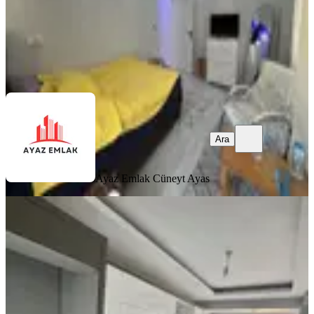
Ayaz Emlak
Cüneyt Ayas
Ara
Ara
Ayaz Emlak
Cüneyt Ayas
YENİ
Kale Gayrimenkulden
Gaziosmanpaşa Mah Satılık 2+1
Daire
Bergama, Gaziosmanpaşa Mahallesi
2+1
·
90 m²
·
4. Kat
·
06.08.2026