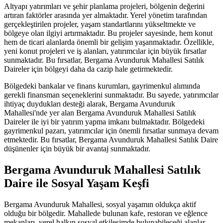
Altyapı yatırımları ve şehir planlama projeleri, bölgenin değerini
artıran faktörler arasında yer almaktadır. Yerel yönetim tarafından
gerçekleştirilen projeler, yaşam standartlarını yükseltmekte ve
bölgeye olan ilgiyi artırmaktadır. Bu projeler sayesinde, hem konut
hem de ticari alanlarda önemli bir gelişim yaşanmaktadır. Özellikle,
yeni konut projeleri ve iş alanları, yatırımcılar için büyük fırsatlar
sunmaktadır. Bu fırsatlar, Bergama Avunduruk Mahallesi Satılık
Daireler için bölgeyi daha da cazip hale getirmektedir.
Bölgedeki bankalar ve finans kurumları, gayrimenkul alımında
gerekli finansman seçeneklerini sunmaktadır. Bu sayede, yatırımcılar
ihtiyaç duydukları desteği alarak, Bergama Avunduruk
Mahallesi'nde yer alan Bergama Avunduruk Mahallesi Satılık
Daireler ile iyi bir yatırım yapma imkanı bulmaktadır. Bölgedeki
gayrimenkul pazarı, yatırımcılar için önemli fırsatlar sunmaya devam
etmektedir. Bu fırsatlar, Bergama Avunduruk Mahallesi Satılık Daire
düşünenler için büyük bir avantaj sunmaktadır.
Bergama Avunduruk Mahallesi Satılık
Daire ile Sosyal Yaşam Keşfi
Bergama Avunduruk Mahallesi, sosyal yaşamın oldukça aktif
olduğu bir bölgedir. Mahallede bulunan kafe, restoran ve eğlence
mekanları, yerel halkın sosyal etkileşimde bulunabileceği alanlar