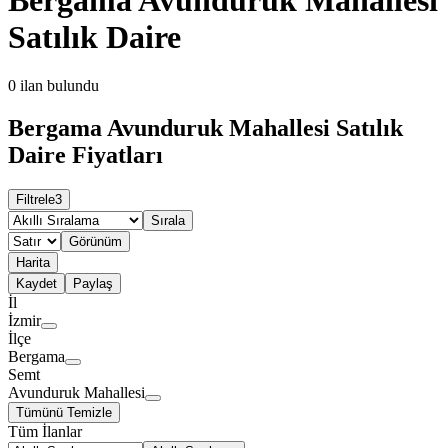
Satılık Daire
0
ilan bulundu
Bergama Avunduruk Mahallesi Satılık
Daire Fiyatları
Filtrele
3
Sırala
Görünüm
Harita
Kaydet
Paylaş
İl
İzmir
İlçe
Bergama
Semt
Avunduruk Mahallesi
Tümünü Temizle
Tüm İlanlar