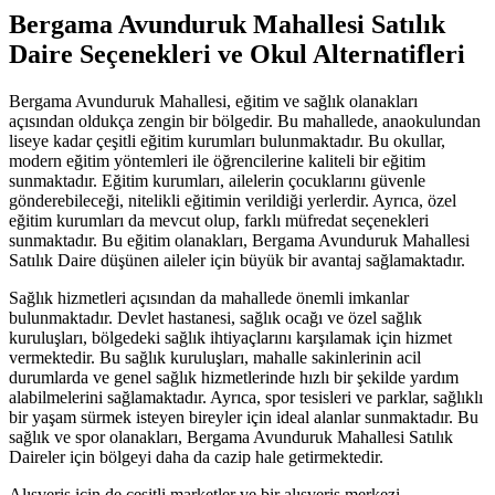
Bergama Avunduruk Mahallesi Satılık
Daire Seçenekleri ve Okul Alternatifleri
Bergama Avunduruk Mahallesi, eğitim ve sağlık olanakları
açısından oldukça zengin bir bölgedir. Bu mahallede, anaokulundan
liseye kadar çeşitli eğitim kurumları bulunmaktadır. Bu okullar,
modern eğitim yöntemleri ile öğrencilerine kaliteli bir eğitim
sunmaktadır. Eğitim kurumları, ailelerin çocuklarını güvenle
gönderebileceği, nitelikli eğitimin verildiği yerlerdir. Ayrıca, özel
eğitim kurumları da mevcut olup, farklı müfredat seçenekleri
sunmaktadır. Bu eğitim olanakları, Bergama Avunduruk Mahallesi
Satılık Daire düşünen aileler için büyük bir avantaj sağlamaktadır.
Sağlık hizmetleri açısından da mahallede önemli imkanlar
bulunmaktadır. Devlet hastanesi, sağlık ocağı ve özel sağlık
kuruluşları, bölgedeki sağlık ihtiyaçlarını karşılamak için hizmet
vermektedir. Bu sağlık kuruluşları, mahalle sakinlerinin acil
durumlarda ve genel sağlık hizmetlerinde hızlı bir şekilde yardım
alabilmelerini sağlamaktadır. Ayrıca, spor tesisleri ve parklar, sağlıklı
bir yaşam sürmek isteyen bireyler için ideal alanlar sunmaktadır. Bu
sağlık ve spor olanakları, Bergama Avunduruk Mahallesi Satılık
Daireler için bölgeyi daha da cazip hale getirmektedir.
Alışveriş için de çeşitli marketler ve bir alışveriş merkezi