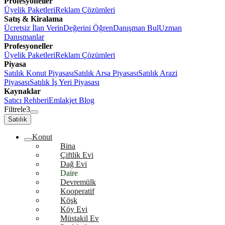
Profesyoneller
Üyelik Paketleri
Reklam Çözümleri
Satış & Kiralama
Ücretsiz İlan Verin
Değerini Öğren
Danışman Bul
Uzman
Danışmanlar
Profesyoneller
Üyelik Paketleri
Reklam Çözümleri
Piyasa
Satılık Konut Piyasası
Satılık Arsa Piyasası
Satılık Arazi
Piyasası
Satılık İş Yeri Piyasası
Kaynaklar
Satıcı Rehberi
Emlakjet Blog
Filtrele
3
Satılık
Konut
Bina
Çiftlik Evi
Dağ Evi
Daire
Devremülk
Kooperatif
Köşk
Köy Evi
Müstakil Ev