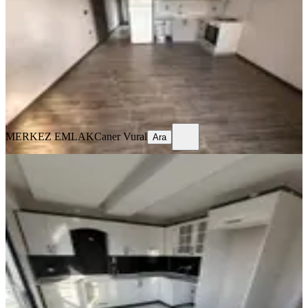
Bergama, Atatürk Mahallesi
1+1
·
50 m²
·
Yüksek giriş
·
05.08.2026
2.800.000 ₺
MERKEZ EMLAK
Caner Vural
Ara
MERKEZ EMLAK
Caner Vural
Ara
YENİ
Mega Gayrimenkulden Fatih Mah
Satılık Sıfır 2+1 Daire
Bergama, Fatih Mahallesi
2+1
·
90 m²
·
2. Kat
·
05.08.2026
4.250.000 ₺