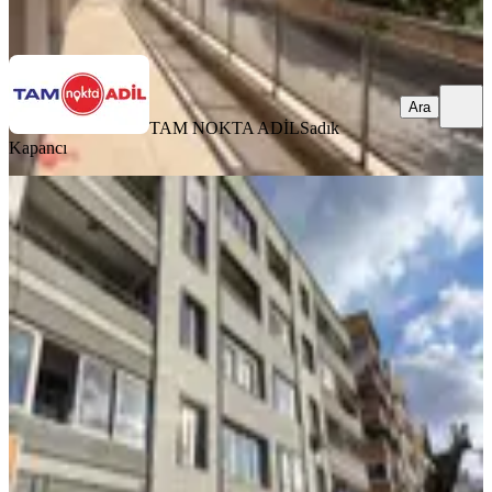
Ara
Ara
TAM NOKTA ADİL
Sadık
Kapancı
BALKONLU
Bergama Atatürk Bulvarı Cadde Üstü
3+1 Daire
Bergama, Bahçelievler Mahallesi
3+1
·
120 m²
·
3. Kat
·
05.08.2026
3.000.000 ₺
TAM NOKTA ADİL
Sadık Kapancı