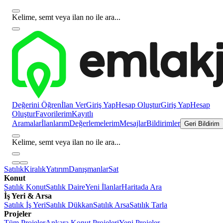
Kelime, semt veya ilan no ile ara...
Değerini Öğren
İlan Ver
Giriş Yap
Hesap Oluştur
Giriş Yap
Hesap
Oluştur
Favorilerim
Kayıtlı
Aramalar
İlanlarım
Değerlemelerim
Mesajlar
Bildirimler
Geri Bildirim
Kelime, semt veya ilan no ile ara...
Satılık
Kiralık
Yatırım
Danışmanlar
Sat
Konut
Satılık Konut
Satılık Daire
Yeni İlanlar
Haritada Ara
İş Yeri & Arsa
Satılık İş Yeri
Satılık Dükkan
Satılık Arsa
Satılık Tarla
Projeler
Tüm Projeler
Ankara Konut Projeleri
Yeni Projeler