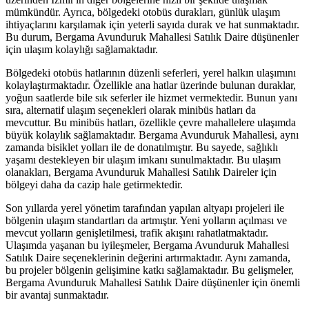
mümkündür. Ayrıca, bölgedeki otobüs durakları, günlük ulaşım
ihtiyaçlarını karşılamak için yeterli sayıda durak ve hat sunmaktadır.
Bu durum, Bergama Avunduruk Mahallesi Satılık Daire düşünenler
için ulaşım kolaylığı sağlamaktadır.
Bölgedeki otobüs hatlarının düzenli seferleri, yerel halkın ulaşımını
kolaylaştırmaktadır. Özellikle ana hatlar üzerinde bulunan duraklar,
yoğun saatlerde bile sık seferler ile hizmet vermektedir. Bunun yanı
sıra, alternatif ulaşım seçenekleri olarak minibüs hatları da
mevcuttur. Bu minibüs hatları, özellikle çevre mahallelere ulaşımda
büyük kolaylık sağlamaktadır. Bergama Avunduruk Mahallesi, aynı
zamanda bisiklet yolları ile de donatılmıştır. Bu sayede, sağlıklı
yaşamı destekleyen bir ulaşım imkanı sunulmaktadır. Bu ulaşım
olanakları, Bergama Avunduruk Mahallesi Satılık Daireler için
bölgeyi daha da cazip hale getirmektedir.
Son yıllarda yerel yönetim tarafından yapılan altyapı projeleri ile
bölgenin ulaşım standartları da artmıştır. Yeni yolların açılması ve
mevcut yolların genişletilmesi, trafik akışını rahatlatmaktadır.
Ulaşımda yaşanan bu iyileşmeler, Bergama Avunduruk Mahallesi
Satılık Daire seçeneklerinin değerini artırmaktadır. Aynı zamanda,
bu projeler bölgenin gelişimine katkı sağlamaktadır. Bu gelişmeler,
Bergama Avunduruk Mahallesi Satılık Daire düşünenler için önemli
bir avantaj sunmaktadır.