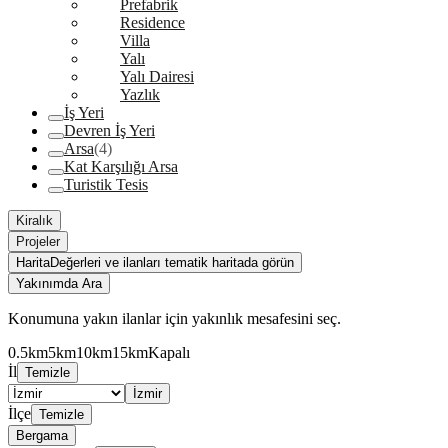
Prefabrik
Residence
Villa
Yalı
Yalı Dairesi
Yazlık
İş Yeri
Devren İş Yeri
Arsa
(4)
Kat Karşılığı Arsa
Turistik Tesis
Kiralık
Projeler
Harita
Değerleri ve ilanları tematik haritada görün
Yakınımda Ara
Konumuna yakın ilanlar için yakınlık mesafesini seç.
0.5km
5km
10km
15km
Kapalı
İl
Temizle
İzmir
İlçe
Temizle
Bergama