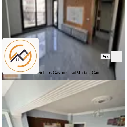
Selinos Gayrimenkul
Mustafa Çam
Ara
Ara
Selinos Gayrimenkul
Mustafa Çam
YENİ
Üzmez Gayrimenkuldan Ful Tadilatlı
Satılık 2+1
Bergama, Barbaros Mahallesi
2+1
·
120 m²
·
1. Kat
·
08.08.2026
2.800.000 ₺