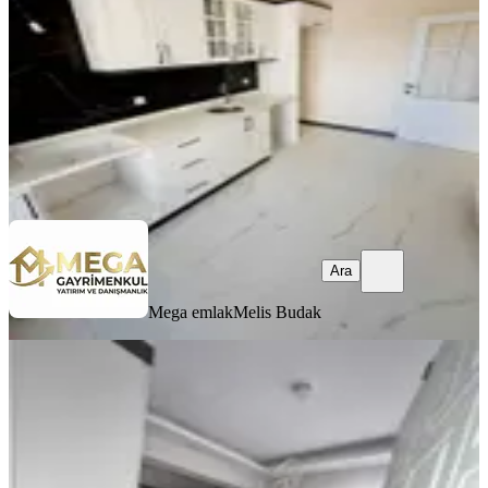
3+1
·
130 m²
·
2. Kat
·
05.08.2026
5.250.000 ₺
Mega emlak
Melis Budak
Ara
Ara
Mega emlak
Melis Budak
ÖNE ÇIKAN
%
2
Mega Gayrimenkul'den Satılık
Atatürk Ma Geniş Ve Ferah 2+1 Daire
Bergama, Atatürk Mahallesi
2+1
·
100 m²
·
Yüksek giriş
·
22.07.2026