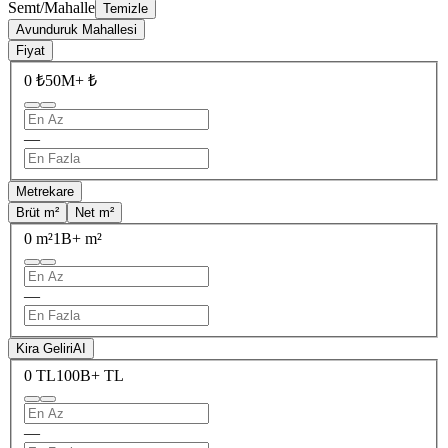
Semt/Mahalle
Temizle
Avunduruk Mahallesi
Fiyat
0 ₺
50M+ ₺
—
Metrekare
Brüt m²
Net m²
0 m²
1B+ m²
—
Kira Geliri
AI
0 TL
100B+ TL
—