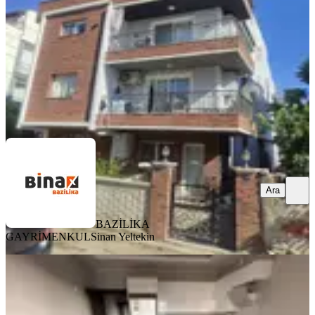
6+1
·
138 m²
·
2. Kat
·
06.08.2026
7.500.000 ₺
BAZİLİKA GAYRİMENKUL
Sinan Yeltekin
Ara
Ara
BAZİLİKA
GAYRİMENKUL
Sinan Yeltekin
YENİ
Atatürk Mahallesinde Lüks 1+1
Satılık Daire Fırsat!!!