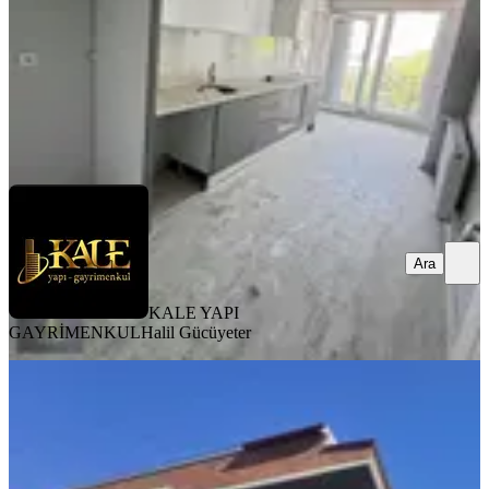
4.300.000 ₺
KALE YAPI GAYRİMENKUL
Halil Gücüyeter
Ara
Ara
KALE YAPI
GAYRİMENKUL
Halil Gücüyeter
YENİ
Fatih Mah. 3 Ayrı Daireye Bölünmüş
Yüksek Kira Getirili Dublex
Bergama, Fatih Mahallesi