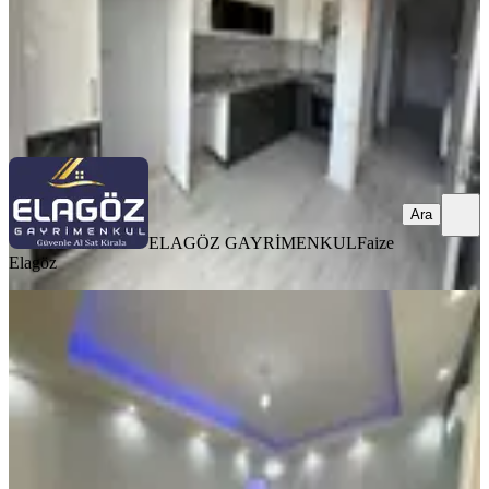
ELAGÖZ GAYRİMENKUL
Faize Elagöz
Ara
Ara
ELAGÖZ GAYRİMENKUL
Faize
Elagöz
YENİ
Zafer Mahallesi Satılık Kapalı Mutfak
1+1 Daire
Bergama, Zafer Mahallesi
1+1
·
49 m²
·
Kot 1
·
06.08.2026
3.000.000 ₺