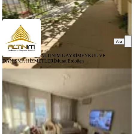
HİZMETLERİ
Murat Erdoğan
Ara
Ara
ALTINIM GAYRİMENKUL VE
DANIŞMA HİZMETLERİ
Murat Erdoğan
BALKONLU
Millet Bahçesi Manzaralı Satılık 3+1
Fırsat Daire
Bergama, Fatih Mahallesi
3+1
·
140 m²
·
4. Kat
·
09.08.2026
4.200.000 ₺