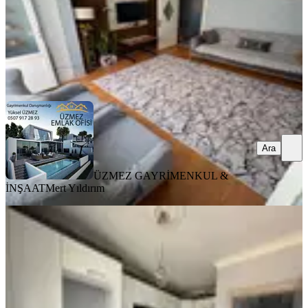
ÜZMEZ GAYRİMENKUL & İNŞAAT
Mert Yıldırım
Ara
Ara
ÜZMEZ GAYRİMENKUL &
İNŞAAT
Mert Yıldırım
YENİ
Fatıh Mahallesı 4 + 1 Dubleks
Bergama, Fatih Mahallesi
4+1
·
185 m²
·
4. Kat
·
07.08.2026
6.450.000 ₺