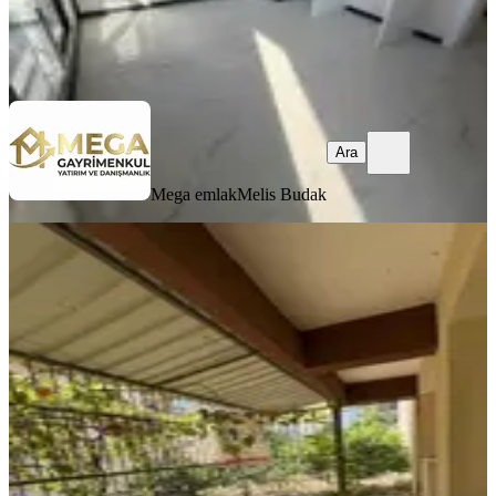
Mega emlak
Melis Budak
Ara
Ara
Mega emlak
Melis Budak
YENİ
Fatih Mah.satılık Bahçe Dubleks
Bergama, Fatih Mahallesi
2+2
·
145 m²
·
Bahçe katı
·
05.08.2026
2.850.000 ₺
ALTINIM GAYRİMENKUL VE DANIŞMA