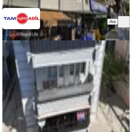
Ara
Ara
TAM NOKTA ADİL
Sadık
Kapancı
BALKONLU
Bergama Fatih Mahallesinde Satılık
Geniş 3+1 Daire
Bergama, Fatih Mahallesi
3+1
·
140 m²
·
Yüksek giriş
·
05.08.2026
3.825.000 ₺
TAM NOKTA ADİL
ismail aksoy
Ara