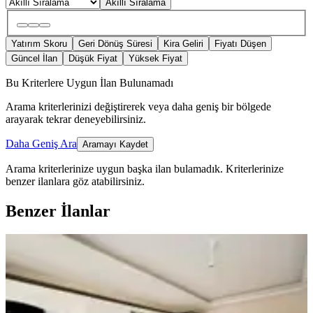
Akıllı Sıralama
Yatırım Skoru
Geri Dönüş Süresi
Kira Geliri
Fiyatı Düşen
Güncel İlan
Düşük Fiyat
Yüksek Fiyat
Bu Kriterlere Uygun İlan Bulunamadı
Arama kriterlerinizi değiştirerek veya daha geniş bir bölgede
arayarak tekrar deneyebilirsiniz.
Daha Geniş Ara
Aramayı Kaydet
Arama kriterlerinize uygun başka ilan bulamadık.
Kriterlerinize
benzer ilanlara göz atabilirsiniz.
Benzer İlanlar
ÖNE ÇIKAN
Mega Gayrimenkulden Fatih Mah
Satılık 3+1 Sıfır Daire
Bergama, Fatih Mahallesi