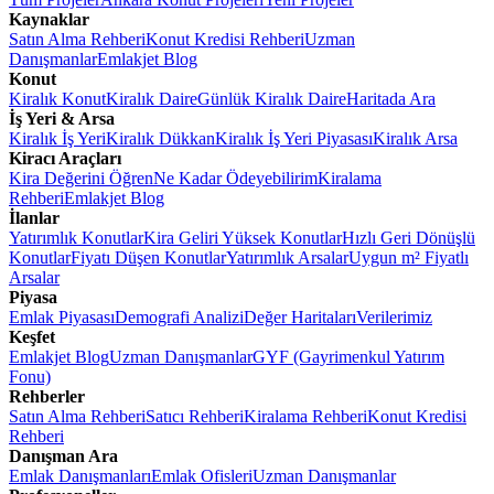
Kaynaklar
Satın Alma Rehberi
Konut Kredisi Rehberi
Uzman
Danışmanlar
Emlakjet Blog
Konut
Kiralık Konut
Kiralık Daire
Günlük Kiralık Daire
Haritada Ara
İş Yeri & Arsa
Kiralık İş Yeri
Kiralık Dükkan
Kiralık İş Yeri Piyasası
Kiralık Arsa
Kiracı Araçları
Kira Değerini Öğren
Ne Kadar Ödeyebilirim
Kiralama
Rehberi
Emlakjet Blog
İlanlar
Yatırımlık Konutlar
Kira Geliri Yüksek Konutlar
Hızlı Geri Dönüşlü
Konutlar
Fiyatı Düşen Konutlar
Yatırımlık Arsalar
Uygun m² Fiyatlı
Arsalar
Piyasa
Emlak Piyasası
Demografi Analizi
Değer Haritaları
Verilerimiz
Keşfet
Emlakjet Blog
Uzman Danışmanlar
GYF (Gayrimenkul Yatırım
Fonu)
Rehberler
Satın Alma Rehberi
Satıcı Rehberi
Kiralama Rehberi
Konut Kredisi
Rehberi
Danışman Ara
Emlak Danışmanları
Emlak Ofisleri
Uzman Danışmanlar