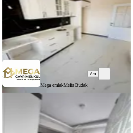
3+1
·
130 m²
·
2. Kat
·
05.08.2026
5.250.000 ₺
Mega emlak
Melis Budak
Ara
Ara
Mega emlak
Melis Budak
ÖNE ÇIKAN
%
2
Mega Gayrimenkul'den Satılık
Atatürk Ma Geniş Ve Ferah 2+1 Daire
Bergama, Atatürk Mahallesi
2+1
·
100 m²
·
Yüksek giriş
·
22.07.2026