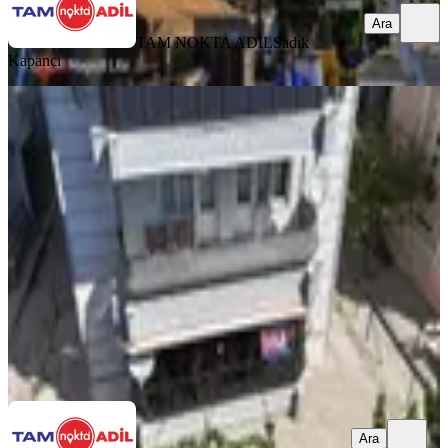
Ara
TAM NOKTA ADİL
Sadık
Kapancı
BALKONLU
Bergama Fatih Mahallesinde Satılık
Geniş 3+1 Daire
Bergama, Fatih Mahallesi
3+1
·
140 m²
·
Yüksek giriş
·
05.08.2026
3.825.000 ₺
TAM NOKTA ADİL
ismail aksoy
Ara
Ara