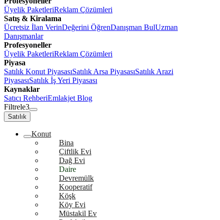
Profesyoneller
Üyelik Paketleri
Reklam Çözümleri
Satış & Kiralama
Ücretsiz İlan Verin
Değerini Öğren
Danışman Bul
Uzman
Danışmanlar
Profesyoneller
Üyelik Paketleri
Reklam Çözümleri
Piyasa
Satılık Konut Piyasası
Satılık Arsa Piyasası
Satılık Arazi
Piyasası
Satılık İş Yeri Piyasası
Kaynaklar
Satıcı Rehberi
Emlakjet Blog
Filtrele
3
Satılık
Konut
Bina
Çiftlik Evi
Dağ Evi
Daire
Devremülk
Kooperatif
Köşk
Köy Evi
Müstakil Ev