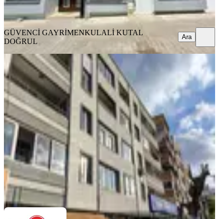
Ara
GÜVENCİ GAYRİMENKUL
ALİ KUTAL
Ara
DOĞRUL
BALKONLU
Bergama Atatürk Bulvarı Cadde Üstü
3+1 Daire
Bergama, Bahçelievler Mahallesi
3+1
·
120 m²
·
3. Kat
·
05.08.2026
3.000.000 ₺
TAM NOKTA ADİL
Sadık Kapancı
Ara