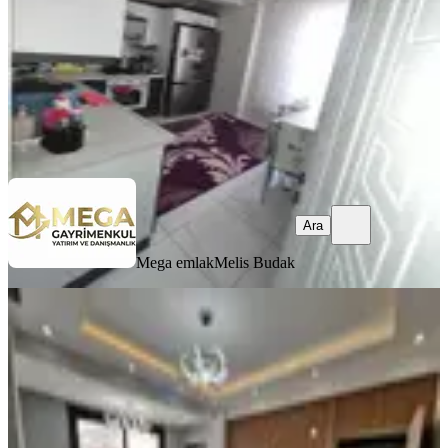
3.950.000 ₺
4.040.000 ₺
Mega emlak
Melis Budak
Ara
Ara
Mega emlak
Melis Budak
YENİ
Satılık Ön Cephe Lüks Daire
Bergama, Atatürk Mahallesi
2+1
·
90 m²
·
2. Kat
·
08.08.2026
4.150.000 ₺