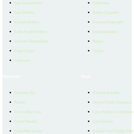
Satın Alma Rehberi
Ödüllerimiz
Satıcı Rehberi
Reklam Çözümleri
Kiralama Rehberi
Kurumsal Materyaller
Konut Kredisi Rehberi
İnsan Kaynakları
Ne Kadar Ödeyebilirim
İletişim
Emlak Değeri
Yardım
Verilerimiz
Hizmetler
Yasal
Danışman Bul
Kullanım Koşulları
Projeler
Bireysel Üyelik Sözleşmesi
Ücretsiz İlan Verin
Çerez Politikası ve Aydınlat
Üyelik Paketleri
Çerez Ayarları
EmlakZeka Asistan
Kullanıcı Veri Gizliliği Bildi