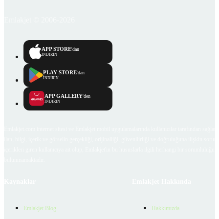
Emlakjet © 2006-2026
APP STORE
'dan
İNDİRİN
PLAY STORE
'dan
İNDİRİN
APP GALLERY
'den
İNDİRİN
Emlakjet.com internet sitesi ve Emlakjet mobil uygulamalarında kullanıcılar tarafından sağlana
ilan, bilgi, içerik ve görselin gerçekliği, orijinalliği, güvenilirliği ve doğruluğuna ilişkin soru
içerikleri giren kullanıcıya ait olup, Emlakjet'in bu hususlarla ilgili herhangi bir sorumluluğu
bulunmamaktadır.
Kaynaklar
Emlakjet Hakkında
Emlakjet Blog
Hakkımızda