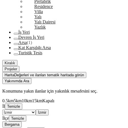
Prefabrik
Residence
Villa
Yalı
Yalı Dairesi
Yazlık
İş Yeri
Devren İş Yeri
Arsa
(1)
Kat Karşılığı Arsa
Turistik Tesis
Kiralık
Projeler
Harita
Değerleri ve ilanları tematik haritada görün
Yakınımda Ara
Konumuna yakın ilanlar için yakınlık mesafesini seç.
0.5km
5km
10km
15km
Kapalı
İl
Temizle
İzmir
İlçe
Temizle
Bergama