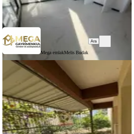
Mega emlak
Melis Budak
Ara
Ara
Mega emlak
Melis Budak
YENİ
Fatih Mah.satılık Bahçe Dubleks
Bergama, Fatih Mahallesi
2+2
·
145 m²
·
Bahçe katı
·
05.08.2026
2.850.000 ₺
ALTINIM GAYRİMENKUL VE DANIŞMA