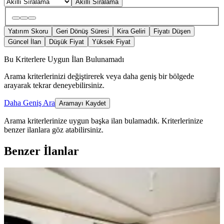
Akıllı Sıralama
Yatırım Skoru
Geri Dönüş Süresi
Kira Geliri
Fiyatı Düşen
Güncel İlan
Düşük Fiyat
Yüksek Fiyat
Bu Kriterlere Uygun İlan Bulunamadı
Arama kriterlerinizi değiştirerek veya daha geniş bir bölgede
arayarak tekrar deneyebilirsiniz.
Daha Geniş Ara
Aramayı Kaydet
Arama kriterlerinize uygun başka ilan bulamadık.
Kriterlerinize
benzer ilanlara göz atabilirsiniz.
Benzer İlanlar
ÖNE ÇIKAN
Mega Gayrimenkulden Fatih Mah
Satılık 3+1 Sıfır Daire
Bergama, Fatih Mahallesi