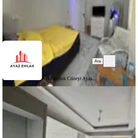
Ayaz Emlak
Cüneyt Ayas
Ara
Ara
Ayaz Emlak
Cüneyt Ayas
YENİ
Kale Gayrimenkulden
Gaziosmanpaşa Mah Satılık 2+1
Daire
Bergama, Gaziosmanpaşa Mahallesi
2+1
·
90 m²
·
4. Kat
·
06.08.2026