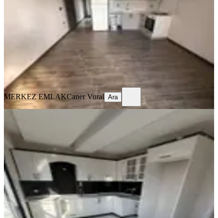
Bergama, Atatürk Mahallesi
1+1
·
50 m²
·
Yüksek giriş
·
05.08.2026
2.800.000 ₺
MERKEZ EMLAK
Caner Vural
Ara
MERKEZ EMLAK
Caner Vural
Ara
YENİ
Mega Gayrimenkulden Fatih Mah
Satılık Sıfır 2+1 Daire
Bergama, Fatih Mahallesi
2+1
·
90 m²
·
2. Kat
·
05.08.2026
4.250.000 ₺