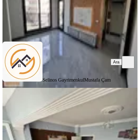
Selinos Gayrimenkul
Mustafa Çam
Ara
Ara
Selinos Gayrimenkul
Mustafa Çam
YENİ
Üzmez Gayrimenkuldan Ful Tadilatlı
Satılık 2+1
Bergama, Barbaros Mahallesi
2+1
·
120 m²
·
1. Kat
·
08.08.2026
2.800.000 ₺