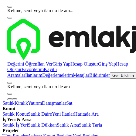
Kelime, semt veya ilan no ile ara...
Değerini Öğren
İlan Ver
Giriş Yap
Hesap Oluştur
Giriş Yap
Hesap
Oluştur
Favorilerim
Kayıtlı
Aramalar
İlanlarım
Değerlemelerim
Mesajlar
Bildirimler
Geri Bildirim
Kelime, semt veya ilan no ile ara...
Satılık
Kiralık
Yatırım
Danışmanlar
Sat
Konut
Satılık Konut
Satılık Daire
Yeni İlanlar
Haritada Ara
İş Yeri & Arsa
Satılık İş Yeri
Satılık Dükkan
Satılık Arsa
Satılık Tarla
Projeler
Tüm Projeler
Ankara Konut Projeleri
Yeni Projeler