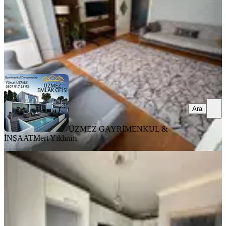
ÜZMEZ GAYRİMENKUL & İNŞAAT
Mert Yıldırım
Ara
Ara
ÜZMEZ GAYRİMENKUL &
İNŞAAT
Mert Yıldırım
YENİ
Fatıh Mahallesı 4 + 1 Dubleks
Bergama, Fatih Mahallesi
4+1
·
185 m²
·
4. Kat
·
07.08.2026
6.450.000 ₺