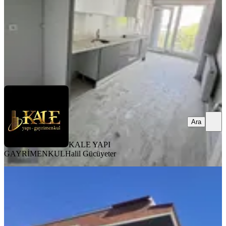
4.300.000 ₺
KALE YAPI GAYRİMENKUL
Halil Gücüyeter
Ara
Ara
KALE YAPI
GAYRİMENKUL
Halil Gücüyeter
YENİ
Fatih Mah. 3 Ayrı Daireye Bölünmüş
Yüksek Kira Getirili Dublex
Bergama, Fatih Mahallesi