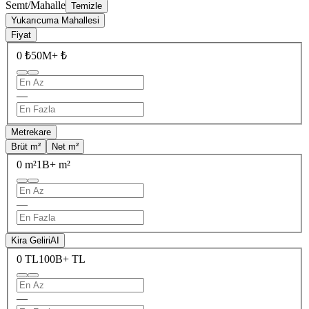
Semt/Mahalle
Temizle
Yukarıcuma Mahallesi
Fiyat
0 ₺
50M+ ₺
—
Metrekare
Brüt m²
Net m²
0 m²
1B+ m²
—
Kira Geliri
AI
0 TL
100B+ TL
—