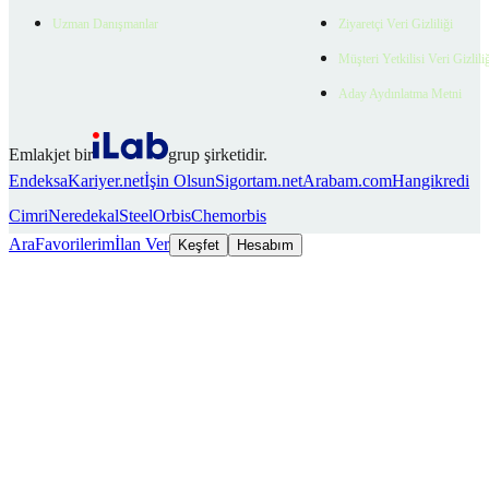
Uzman Danışmanlar
Ziyaretçi Veri Gizliliği
Müşteri Yetkilisi Veri Gizlili
Aday Aydınlatma Metni
Emlakjet bir
grup şirketidir.
Endeksa
Kariyer.net
İşin Olsun
Sigortam.net
Arabam.com
Hangikredi
Cimri
Neredekal
SteelOrbis
Chemorbis
Ara
Favorilerim
İlan Ver
Keşfet
Hesabım