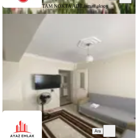
TAM NOKTA ADİL
ismail aksoy
ÇOCUK PARKI
Zafer Mahallesi Satılık 4+1 Ters
Dublex
Bergama, Zafer Mahallesi
4+1
·
200 m²
·
Kot 1
·
04.08.2026
5.250.000 ₺
Ayaz Emlak
Cüneyt Ayas
Ara
Ara