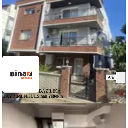
6+1
·
138 m²
·
2. Kat
·
06.08.2026
7.500.000 ₺
BAZİLİKA GAYRİMENKUL
Sinan Yeltekin
Ara
Ara
BAZİLİKA
GAYRİMENKUL
Sinan Yeltekin
YENİ
Atatürk Mahallesinde Lüks 1+1
Satılık Daire Fırsat!!!