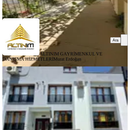
HİZMETLERİ
Murat Erdoğan
Ara
Ara
ALTINIM GAYRİMENKUL VE
DANIŞMA HİZMETLERİ
Murat Erdoğan
YENİ
Bergama Gaziosmanpaşa Fırsat
Satılık Sıfır 2+1 Daire
Bergama, Gaziosmanpaşa Mahallesi
2+1
·
85 m²
·
Düz Giriş (Zemin)
·
04.08.2026
3.750.000 ₺
GÜVENCİ GAYRİMENKUL
ALİ KUTAL DOĞRUL