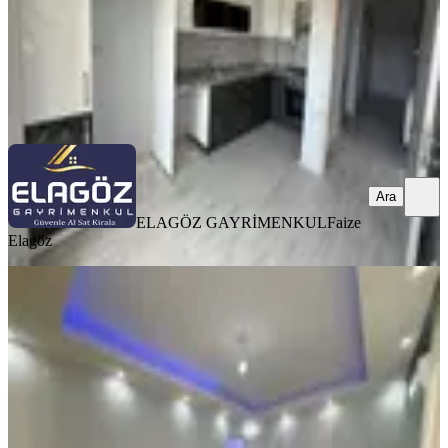
ELAGÖZ GAYRİMENKUL
Faize Elagöz
Ara
Ara
ELAGÖZ GAYRİMENKUL
Faize
Elagöz
YENİ
Zafer Mahallesi Satılık Kapalı Mutfak
1+1 Daire
Bergama, Zafer Mahallesi
1+1
·
49 m²
·
Kot 1
·
06.08.2026
3.000.000 ₺