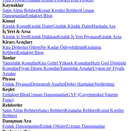
Kaynaklar
Satın Alma Rehberi
Konut Kredisi Rehberi
Uzman
Danışmanlar
Emlakjet Blog
Konut
Kiralık Konut
Kiralık Daire
Günlük Kiralık Daire
Haritada Ara
İş Yeri & Arsa
Kiralık İş Yeri
Kiralık Dükkan
Kiralık İş Yeri Piyasası
Kiralık Arsa
Kiracı Araçları
Kira Değerini Öğren
Ne Kadar Ödeyebilirim
Kiralama
Rehberi
Emlakjet Blog
İlanlar
Yatırımlık Konutlar
Kira Geliri Yüksek Konutlar
Hızlı Geri Dönüşlü
Konutlar
Fiyatı Düşen Konutlar
Yatırımlık Arsalar
Uygun m² Fiyatlı
Arsalar
Piyasa
Emlak Piyasası
Demografi Analizi
Değer Haritaları
Verilerimiz
Keşfet
Emlakjet Blog
Uzman Danışmanlar
GYF (Gayrimenkul Yatırım
Fonu)
Rehberler
Satın Alma Rehberi
Satıcı Rehberi
Kiralama Rehberi
Konut Kredisi
Rehberi
Danışman Ara
Emlak Danışmanları
Emlak Ofisleri
Uzman Danışmanlar