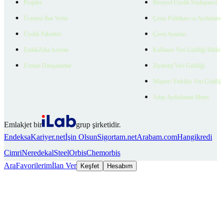
Projeler
Bireysel Üyelik Sözleşmesi
Ücretsiz İlan Verin
Çerez Politikası ve Aydınlat
Üyelik Paketleri
Çerez Ayarları
EmlakZeka Asistan
Kullanıcı Veri Gizliliği Bildi
Uzman Danışmanlar
Ziyaretçi Veri Gizliliği
Müşteri Yetkilisi Veri Gizlili
Aday Aydınlatma Metni
Emlakjet bir
grup şirketidir.
Endeksa
Kariyer.net
İşin Olsun
Sigortam.net
Arabam.com
Hangikredi
Cimri
Neredekal
SteelOrbis
Chemorbis
Ara
Favorilerim
İlan Ver
Keşfet
Hesabım