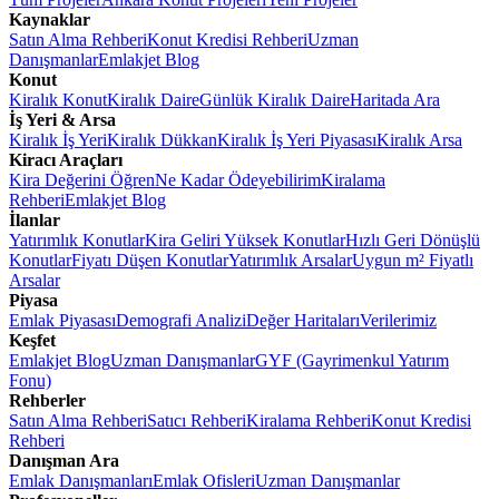
Kaynaklar
Satın Alma Rehberi
Konut Kredisi Rehberi
Uzman
Danışmanlar
Emlakjet Blog
Konut
Kiralık Konut
Kiralık Daire
Günlük Kiralık Daire
Haritada Ara
İş Yeri & Arsa
Kiralık İş Yeri
Kiralık Dükkan
Kiralık İş Yeri Piyasası
Kiralık Arsa
Kiracı Araçları
Kira Değerini Öğren
Ne Kadar Ödeyebilirim
Kiralama
Rehberi
Emlakjet Blog
İlanlar
Yatırımlık Konutlar
Kira Geliri Yüksek Konutlar
Hızlı Geri Dönüşlü
Konutlar
Fiyatı Düşen Konutlar
Yatırımlık Arsalar
Uygun m² Fiyatlı
Arsalar
Piyasa
Emlak Piyasası
Demografi Analizi
Değer Haritaları
Verilerimiz
Keşfet
Emlakjet Blog
Uzman Danışmanlar
GYF (Gayrimenkul Yatırım
Fonu)
Rehberler
Satın Alma Rehberi
Satıcı Rehberi
Kiralama Rehberi
Konut Kredisi
Rehberi
Danışman Ara
Emlak Danışmanları
Emlak Ofisleri
Uzman Danışmanlar