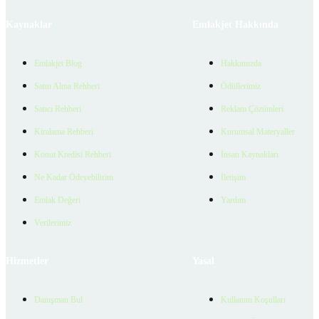
Kaynaklar
Emlakjet Hakkında
Emlakjet Blog
Hakkımızda
Satın Alma Rehberi
Ödüllerimiz
Satıcı Rehberi
Reklam Çözümleri
Kiralama Rehberi
Kurumsal Materyaller
Konut Kredisi Rehberi
İnsan Kaynakları
Ne Kadar Ödeyebilirim
İletişim
Emlak Değeri
Yardım
Verilerimiz
Hizmetler
Yasal
Danışman Bul
Kullanım Koşulları