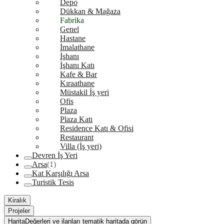
Depo
Dükkan & Mağaza
Fabrika
Genel
Hastane
İmalathane
İşhanı
İşhanı Katı
Kafe & Bar
Kıraathane
Müstakil İş yeri
Ofis
Plaza
Plaza Katı
Residence Katı & Ofisi
Restaurant
Villa (İş yeri)
Devren İş Yeri
Arsa
(1)
Kat Karşılığı Arsa
Turistik Tesis
Kiralık
Projeler
Harita
Değerleri ve ilanları tematik haritada görün