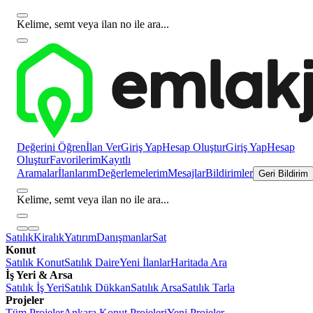
Kelime, semt veya ilan no ile ara...
Değerini Öğren
İlan Ver
Giriş Yap
Hesap Oluştur
Giriş Yap
Hesap
Oluştur
Favorilerim
Kayıtlı
Aramalar
İlanlarım
Değerlemelerim
Mesajlar
Bildirimler
Geri Bildirim
Kelime, semt veya ilan no ile ara...
Satılık
Kiralık
Yatırım
Danışmanlar
Sat
Konut
Satılık Konut
Satılık Daire
Yeni İlanlar
Haritada Ara
İş Yeri & Arsa
Satılık İş Yeri
Satılık Dükkan
Satılık Arsa
Satılık Tarla
Projeler
Tüm Projeler
Ankara Konut Projeleri
Yeni Projeler