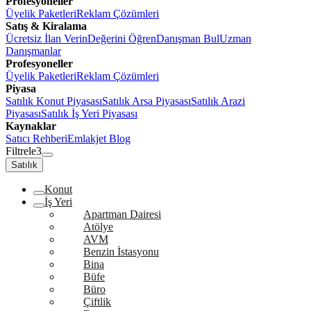
Profesyoneller
Üyelik Paketleri
Reklam Çözümleri
Satış & Kiralama
Ücretsiz İlan Verin
Değerini Öğren
Danışman Bul
Uzman
Danışmanlar
Profesyoneller
Üyelik Paketleri
Reklam Çözümleri
Piyasa
Satılık Konut Piyasası
Satılık Arsa Piyasası
Satılık Arazi
Piyasası
Satılık İş Yeri Piyasası
Kaynaklar
Satıcı Rehberi
Emlakjet Blog
Filtrele
3
Satılık
Konut
İş Yeri
Apartman Dairesi
Atölye
AVM
Benzin İstasyonu
Bina
Büfe
Büro
Çiftlik