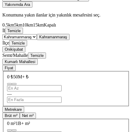
Yakınımda Ara
Konumuna yakın ilanlar için yakınlık mesafesini seç.
0.5km
5km
10km
15km
Kapalı
İl
Temizle
Kahramanmaraş
İlçe
Temizle
Onikişubat
Semt/Mahalle
Temizle
Kumarlı Mahallesi
Fiyat
0 ₺
50M+ ₺
—
Metrekare
Brüt m²
Net m²
0 m²
1B+ m²