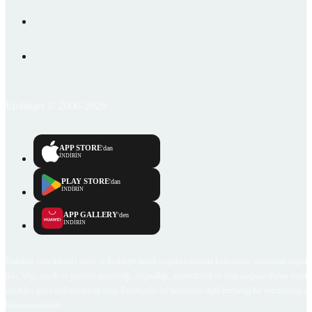
Emlakjet © 2006-2026
APP STORE
'dan
İNDİRİN
PLAY STORE
'dan
İNDİRİN
APP GALLERY
'den
İNDİRİN
Emlakjet.com internet sitesi ve Emlakjet mobil uygulamalarında kullanıcılar tarafından sağlana
ilan, bilgi, içerik ve görselin gerçekliği, orijinalliği, güvenilirliği ve doğruluğuna ilişkin soru
içerikleri giren kullanıcıya ait olup, Emlakjet'in bu hususlarla ilgili herhangi bir sorumluluğu
bulunmamaktadır.