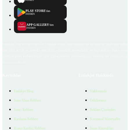
İNDİRİN
PLAY STORE
'dan
İNDİRİN
APP GALLERY
'den
İNDİRİN
Emlakjet.com internet sitesi ve Emlakjet mobil uygulamalarında kullanıcılar tarafından sağlana
ilan, bilgi, içerik ve görselin gerçekliği, orijinalliği, güvenilirliği ve doğruluğuna ilişkin soru
içerikleri giren kullanıcıya ait olup, Emlakjet'in bu hususlarla ilgili herhangi bir sorumluluğu
bulunmamaktadır.
Kaynaklar
Emlakjet Hakkında
Emlakjet Blog
Hakkımızda
Satın Alma Rehberi
Ödüllerimiz
Satıcı Rehberi
Reklam Çözümleri
Kiralama Rehberi
Kurumsal Materyaller
Konut Kredisi Rehberi
İnsan Kaynakları