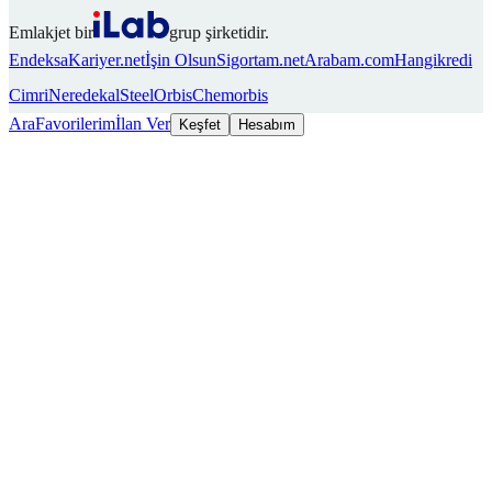
Emlakjet bir
grup şirketidir.
Endeksa
Kariyer.net
İşin Olsun
Sigortam.net
Arabam.com
Hangikredi
Cimri
Neredekal
SteelOrbis
Chemorbis
Ara
Favorilerim
İlan Ver
Keşfet
Hesabım