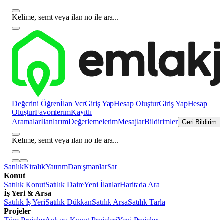
Kelime, semt veya ilan no ile ara...
Değerini Öğren
İlan Ver
Giriş Yap
Hesap Oluştur
Giriş Yap
Hesap
Oluştur
Favorilerim
Kayıtlı
Aramalar
İlanlarım
Değerlemelerim
Mesajlar
Bildirimler
Geri Bildirim
Kelime, semt veya ilan no ile ara...
Satılık
Kiralık
Yatırım
Danışmanlar
Sat
Konut
Satılık Konut
Satılık Daire
Yeni İlanlar
Haritada Ara
İş Yeri & Arsa
Satılık İş Yeri
Satılık Dükkan
Satılık Arsa
Satılık Tarla
Projeler
Tüm Projeler
Ankara Konut Projeleri
Yeni Projeler