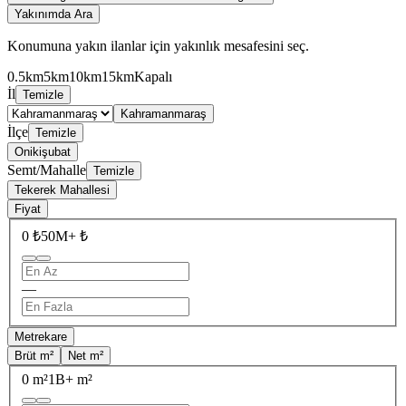
Yakınımda Ara
Konumuna yakın ilanlar için yakınlık mesafesini seç.
0.5km
5km
10km
15km
Kapalı
İl
Temizle
Kahramanmaraş
İlçe
Temizle
Onikişubat
Semt/Mahalle
Temizle
Tekerek Mahallesi
Fiyat
0 ₺
50M+ ₺
—
Metrekare
Brüt m²
Net m²
0 m²
1B+ m²