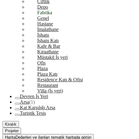
Çiftlik
Depo
Fabrika
Genel
Hastane
İmalathane
İşhanı
İşhanı Katı
Kafe & Bar
Kıraathane
Müstakil İş yeri
Ofis
Plaza
Plaza Katı
Residence Katı & Ofisi
Restaurant
Villa (İş yeri)
Devren İş Yeri
Arsa
(1)
Kat Karşılığı Arsa
Turistik Tesis
Kiralık
Projeler
Harita
Değerleri ve ilanları tematik haritada görün