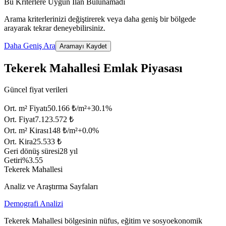
Bu Kriterlere Uygun İlan Bulunamadı
Arama kriterlerinizi değiştirerek veya daha geniş bir bölgede
arayarak tekrar deneyebilirsiniz.
Daha Geniş Ara
Aramayı Kaydet
Tekerek Mahallesi Emlak Piyasası
Güncel fiyat verileri
Ort. m² Fiyatı
50.166 ₺/m²
+
30.1
%
Ort. Fiyat
7.123.572 ₺
Ort. m² Kirası
148 ₺/m²
+
0.0
%
Ort. Kira
25.533 ₺
Geri dönüş süresi
28 yıl
Getiri
%3.55
Tekerek Mahallesi
Analiz ve Araştırma Sayfaları
Demografi Analizi
Tekerek Mahallesi bölgesinin nüfus, eğitim ve sosyoekonomik