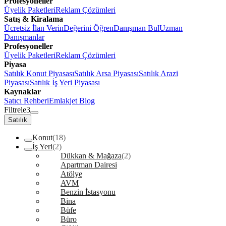
Profesyoneller
Üyelik Paketleri
Reklam Çözümleri
Satış & Kiralama
Ücretsiz İlan Verin
Değerini Öğren
Danışman Bul
Uzman
Danışmanlar
Profesyoneller
Üyelik Paketleri
Reklam Çözümleri
Piyasa
Satılık Konut Piyasası
Satılık Arsa Piyasası
Satılık Arazi
Piyasası
Satılık İş Yeri Piyasası
Kaynaklar
Satıcı Rehberi
Emlakjet Blog
Filtrele
3
Satılık
Konut
(18)
İş Yeri
(2)
Dükkan & Mağaza
(2)
Apartman Dairesi
Atölye
AVM
Benzin İstasyonu
Bina
Büfe
Büro