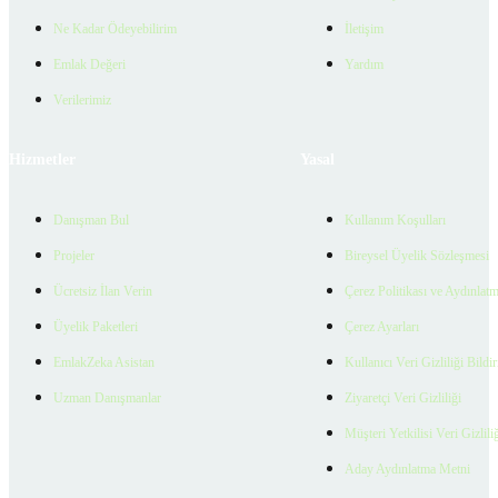
Ne Kadar Ödeyebilirim
İletişim
Emlak Değeri
Yardım
Verilerimiz
Hizmetler
Yasal
Danışman Bul
Kullanım Koşulları
Projeler
Bireysel Üyelik Sözleşmesi
Ücretsiz İlan Verin
Çerez Politikası ve Aydınlat
Üyelik Paketleri
Çerez Ayarları
EmlakZeka Asistan
Kullanıcı Veri Gizliliği Bildi
Uzman Danışmanlar
Ziyaretçi Veri Gizliliği
Müşteri Yetkilisi Veri Gizlili
Aday Aydınlatma Metni