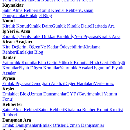
Kaynaklar
Satın Alma Rehberi
Konut Kredisi Rehberi
Uzman
Danışmanlar
Emlakjet Blog
Konut
Kiralık Konut
Kiralık Daire
Günlük Kiralık Daire
Haritada Ara
İş Yeri & Arsa
Kiralık İş Yeri
Kiralık Dükkan
Kiralık İş Yeri Piyasası
Kiralık Arsa
Kiracı Araçları
Kira Değerini Öğren
Ne Kadar Ödeyebilirim
Kiralama
Rehberi
Emlakjet Blog
İlanlar
Yatırımlık Konutlar
Kira Geliri Yüksek Konutlar
Hızlı Geri Dönüşlü
Konutlar
Fiyatı Düşen Konutlar
Yatırımlık Arsalar
Uygun m² Fiyatlı
Arsalar
Piyasa
Emlak Piyasası
Demografi Analizi
Değer Haritaları
Verilerimiz
Keşfet
Emlakjet Blog
Uzman Danışmanlar
GYF (Gayrimenkul Yatırım
Fonu)
Rehberler
Satın Alma Rehberi
Satıcı Rehberi
Kiralama Rehberi
Konut Kredisi
Rehberi
Danışman Ara
Emlak Danışmanları
Emlak Ofisleri
Uzman Danışmanlar