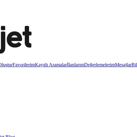
luştur
Favorilerim
Kayıtlı Aramalar
İlanlarım
Değerlemelerim
Mesajlar
Bi
et Blog