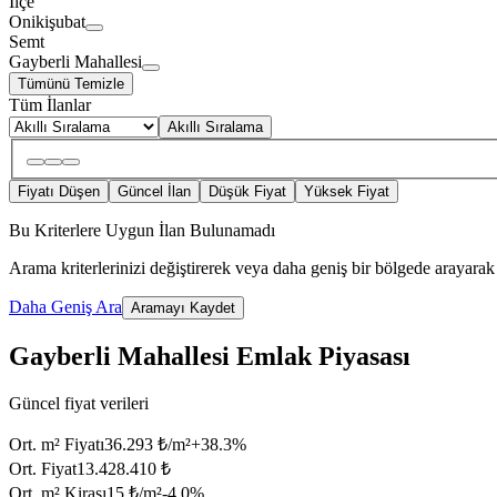
İlçe
Onikişubat
Semt
Gayberli Mahallesi
Tümünü Temizle
Tüm İlanlar
Akıllı Sıralama
Fiyatı Düşen
Güncel İlan
Düşük Fiyat
Yüksek Fiyat
Bu Kriterlere Uygun İlan Bulunamadı
Arama kriterlerinizi değiştirerek veya daha geniş bir bölgede arayarak 
Daha Geniş Ara
Aramayı Kaydet
Gayberli Mahallesi Emlak Piyasası
Güncel fiyat verileri
Ort. m² Fiyatı
36.293 ₺/m²
+
38.3
%
Ort. Fiyat
13.428.410 ₺
Ort. m² Kirası
15 ₺/m²
-4.0
%