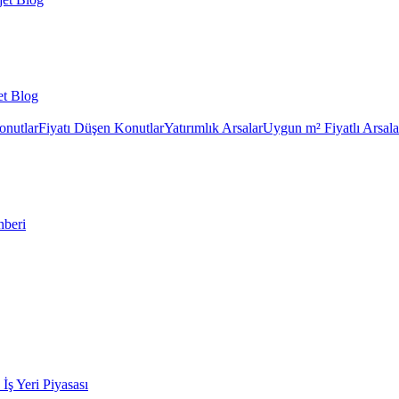
et Blog
onutlar
Fiyatı Düşen Konutlar
Yatırımlık Arsalar
Uygun m² Fiyatlı Arsala
hberi
k İş Yeri Piyasası