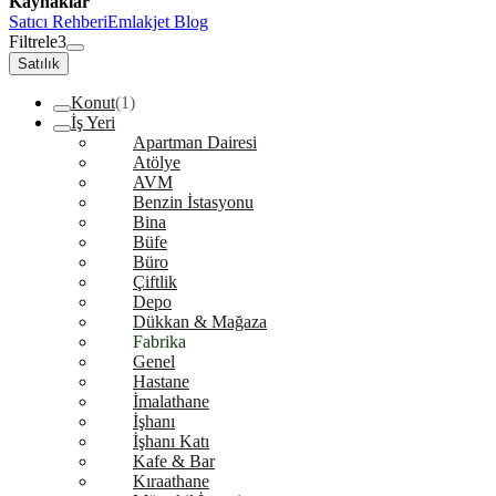
Kaynaklar
Satıcı Rehberi
Emlakjet Blog
Filtrele
3
Satılık
Konut
(1)
İş Yeri
Apartman Dairesi
Atölye
AVM
Benzin İstasyonu
Bina
Büfe
Büro
Çiftlik
Depo
Dükkan & Mağaza
Fabrika
Genel
Hastane
İmalathane
İşhanı
İşhanı Katı
Kafe & Bar
Kıraathane