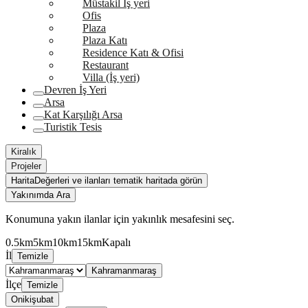
Müstakil İş yeri
Ofis
Plaza
Plaza Katı
Residence Katı & Ofisi
Restaurant
Villa (İş yeri)
Devren İş Yeri
Arsa
Kat Karşılığı Arsa
Turistik Tesis
Kiralık
Projeler
Harita
Değerleri ve ilanları tematik haritada görün
Yakınımda Ara
Konumuna yakın ilanlar için yakınlık mesafesini seç.
0.5km
5km
10km
15km
Kapalı
İl
Temizle
Kahramanmaraş
İlçe
Temizle
Onikişubat