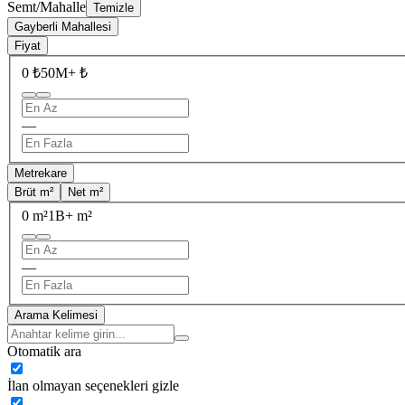
Semt/Mahalle
Temizle
Gayberli Mahallesi
Fiyat
0 ₺
50M+ ₺
—
Metrekare
Brüt m²
Net m²
0 m²
1B+ m²
—
Arama Kelimesi
Otomatik ara
İlan olmayan seçenekleri gizle