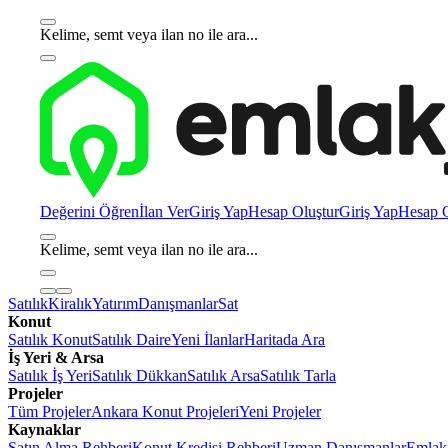
Kelime, semt veya ilan no ile ara...
Değerini Öğren
İlan Ver
Giriş Yap
Hesap Oluştur
Giriş Yap
Hesap O
Kelime, semt veya ilan no ile ara...
Satılık
Kiralık
Yatırım
Danışmanlar
Sat
Konut
Satılık Konut
Satılık Daire
Yeni İlanlar
Haritada Ara
İş Yeri & Arsa
Satılık İş Yeri
Satılık Dükkan
Satılık Arsa
Satılık Tarla
Projeler
Tüm Projeler
Ankara Konut Projeleri
Yeni Projeler
Kaynaklar
Satın Alma Rehberi
Konut Kredisi Rehberi
Uzman Danışmanlar
Emlakj