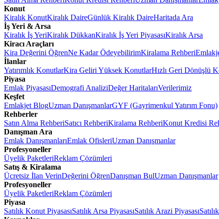
Konut
Kiralık Konut
Kiralık Daire
Günlük Kiralık Daire
Haritada Ara
İş Yeri & Arsa
Kiralık İş Yeri
Kiralık Dükkan
Kiralık İş Yeri Piyasası
Kiralık Arsa
Kiracı Araçları
Kira Değerini Öğren
Ne Kadar Ödeyebilirim
Kiralama Rehberi
Emlakj
İlanlar
Yatırımlık Konutlar
Kira Geliri Yüksek Konutlar
Hızlı Geri Dönüşlü K
Piyasa
Emlak Piyasası
Demografi Analizi
Değer Haritaları
Verilerimiz
Keşfet
Emlakjet Blog
Uzman Danışmanlar
GYF (Gayrimenkul Yatırım Fonu)
Rehberler
Satın Alma Rehberi
Satıcı Rehberi
Kiralama Rehberi
Konut Kredisi Re
Danışman Ara
Emlak Danışmanları
Emlak Ofisleri
Uzman Danışmanlar
Profesyoneller
Üyelik Paketleri
Reklam Çözümleri
Satış & Kiralama
Ücretsiz İlan Verin
Değerini Öğren
Danışman Bul
Uzman Danışmanlar
Profesyoneller
Üyelik Paketleri
Reklam Çözümleri
Piyasa
Satılık Konut Piyasası
Satılık Arsa Piyasası
Satılık Arazi Piyasası
Satılı