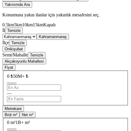
Yakınımda Ara
Konumuna yakın ilanlar için yakınlık mesafesini seç.
0.5km
5km
10km
15km
Kapalı
İl
Temizle
Kahramanmaraş
İlçe
Temizle
Onikişubat
Semt/Mahalle
Temizle
Akçakoyunlu Mahallesi
Fiyat
0 ₺
50M+ ₺
—
Metrekare
Brüt m²
Net m²
0 m²
1B+ m²