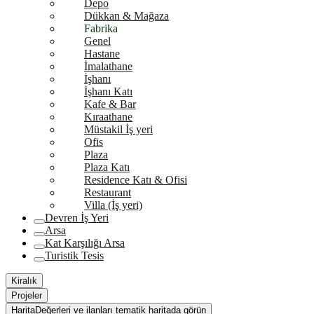
Depo
Dükkan & Mağaza
Fabrika
Genel
Hastane
İmalathane
İşhanı
İşhanı Katı
Kafe & Bar
Kıraathane
Müstakil İş yeri
Ofis
Plaza
Plaza Katı
Residence Katı & Ofisi
Restaurant
Villa (İş yeri)
Devren İş Yeri
Arsa
Kat Karşılığı Arsa
Turistik Tesis
Kiralık
Projeler
Harita
Değerleri ve ilanları tematik haritada görün