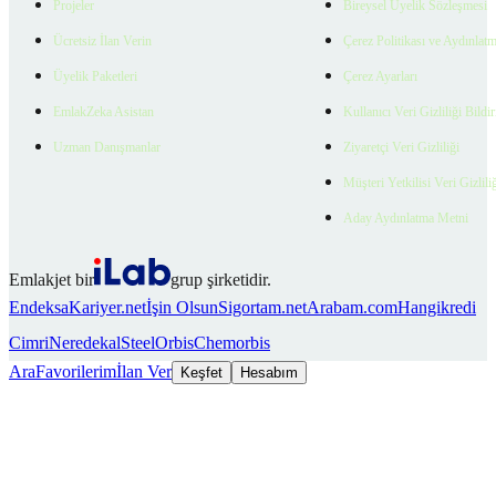
Projeler
Bireysel Üyelik Sözleşmesi
Ücretsiz İlan Verin
Çerez Politikası ve Aydınlat
Üyelik Paketleri
Çerez Ayarları
EmlakZeka Asistan
Kullanıcı Veri Gizliliği Bildi
Uzman Danışmanlar
Ziyaretçi Veri Gizliliği
Müşteri Yetkilisi Veri Gizlili
Aday Aydınlatma Metni
Emlakjet bir
grup şirketidir.
Endeksa
Kariyer.net
İşin Olsun
Sigortam.net
Arabam.com
Hangikredi
Cimri
Neredekal
SteelOrbis
Chemorbis
Ara
Favorilerim
İlan Ver
Keşfet
Hesabım