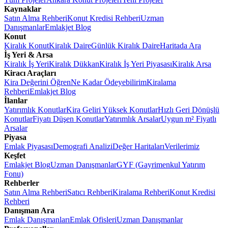
Kaynaklar
Satın Alma Rehberi
Konut Kredisi Rehberi
Uzman
Danışmanlar
Emlakjet Blog
Konut
Kiralık Konut
Kiralık Daire
Günlük Kiralık Daire
Haritada Ara
İş Yeri & Arsa
Kiralık İş Yeri
Kiralık Dükkan
Kiralık İş Yeri Piyasası
Kiralık Arsa
Kiracı Araçları
Kira Değerini Öğren
Ne Kadar Ödeyebilirim
Kiralama
Rehberi
Emlakjet Blog
İlanlar
Yatırımlık Konutlar
Kira Geliri Yüksek Konutlar
Hızlı Geri Dönüşlü
Konutlar
Fiyatı Düşen Konutlar
Yatırımlık Arsalar
Uygun m² Fiyatlı
Arsalar
Piyasa
Emlak Piyasası
Demografi Analizi
Değer Haritaları
Verilerimiz
Keşfet
Emlakjet Blog
Uzman Danışmanlar
GYF (Gayrimenkul Yatırım
Fonu)
Rehberler
Satın Alma Rehberi
Satıcı Rehberi
Kiralama Rehberi
Konut Kredisi
Rehberi
Danışman Ara
Emlak Danışmanları
Emlak Ofisleri
Uzman Danışmanlar