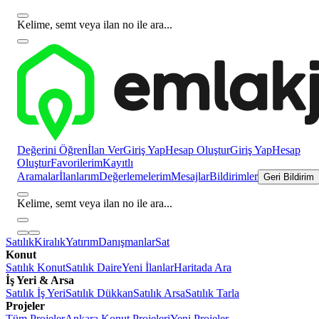
Kelime, semt veya ilan no ile ara...
Değerini Öğren
İlan Ver
Giriş Yap
Hesap Oluştur
Giriş Yap
Hesap
Oluştur
Favorilerim
Kayıtlı
Aramalar
İlanlarım
Değerlemelerim
Mesajlar
Bildirimler
Geri Bildirim
Kelime, semt veya ilan no ile ara...
Satılık
Kiralık
Yatırım
Danışmanlar
Sat
Konut
Satılık Konut
Satılık Daire
Yeni İlanlar
Haritada Ara
İş Yeri & Arsa
Satılık İş Yeri
Satılık Dükkan
Satılık Arsa
Satılık Tarla
Projeler
Tüm Projeler
Ankara Konut Projeleri
Yeni Projeler