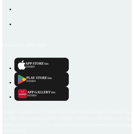
Emlakjet © 2006-2026
APP STORE
'dan
İNDİRİN
PLAY STORE
'dan
İNDİRİN
APP GALLERY
'den
İNDİRİN
Emlakjet.com internet sitesi ve Emlakjet mobil uygulamalarında kullanıcılar tarafından sağlana
ilan, bilgi, içerik ve görselin gerçekliği, orijinalliği, güvenilirliği ve doğruluğuna ilişkin soru
içerikleri giren kullanıcıya ait olup, Emlakjet'in bu hususlarla ilgili herhangi bir sorumluluğu
bulunmamaktadır.