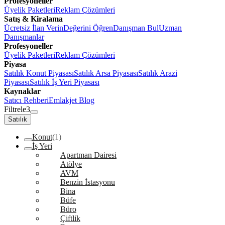
Profesyoneller
Üyelik Paketleri
Reklam Çözümleri
Satış & Kiralama
Ücretsiz İlan Verin
Değerini Öğren
Danışman Bul
Uzman
Danışmanlar
Profesyoneller
Üyelik Paketleri
Reklam Çözümleri
Piyasa
Satılık Konut Piyasası
Satılık Arsa Piyasası
Satılık Arazi
Piyasası
Satılık İş Yeri Piyasası
Kaynaklar
Satıcı Rehberi
Emlakjet Blog
Filtrele
3
Satılık
Konut
(1)
İş Yeri
Apartman Dairesi
Atölye
AVM
Benzin İstasyonu
Bina
Büfe
Büro
Çiftlik