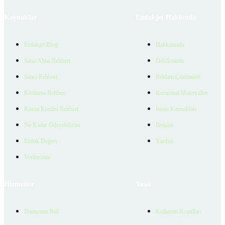
Kaynaklar
Emlakjet Hakkında
Emlakjet Blog
Hakkımızda
Satın Alma Rehberi
Ödüllerimiz
Satıcı Rehberi
Reklam Çözümleri
Kiralama Rehberi
Kurumsal Materyaller
Konut Kredisi Rehberi
İnsan Kaynakları
Ne Kadar Ödeyebilirim
İletişim
Emlak Değeri
Yardım
Verilerimiz
Hizmetler
Yasal
Danışman Bul
Kullanım Koşulları