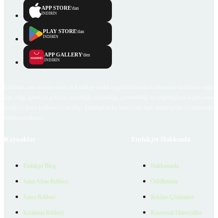
APP STORE
'dan
İNDİRİN
PLAY STORE
'dan
İNDİRİN
APP GALLERY
'den
İNDİRİN
Emlakjet.com internet sitesi ve Emlakjet mobil uygulamalarında kullanıcılar tarafından sağlana
ilan, bilgi, içerik ve görselin gerçekliği, orijinalliği, güvenilirliği ve doğruluğuna ilişkin soru
içerikleri giren kullanıcıya ait olup, Emlakjet'in bu hususlarla ilgili herhangi bir sorumluluğu
bulunmamaktadır.
Kaynaklar
Emlakjet Hakkında
Emlakjet Blog
Hakkımızda
Satın Alma Rehberi
Ödüllerimiz
Satıcı Rehberi
Reklam Çözümleri
Kiralama Rehberi
Kurumsal Materyaller