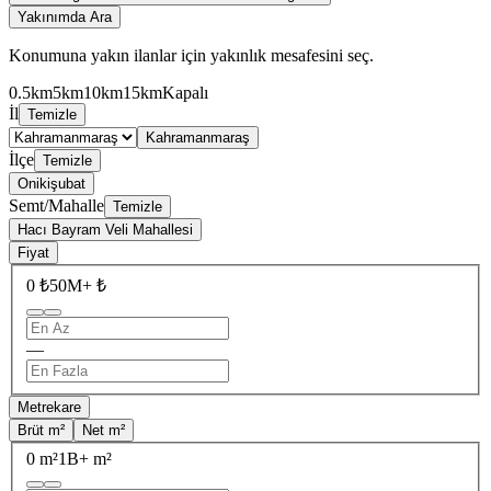
Yakınımda Ara
Konumuna yakın ilanlar için yakınlık mesafesini seç.
0.5km
5km
10km
15km
Kapalı
İl
Temizle
Kahramanmaraş
İlçe
Temizle
Onikişubat
Semt/Mahalle
Temizle
Hacı Bayram Veli Mahallesi
Fiyat
0 ₺
50M+ ₺
—
Metrekare
Brüt m²
Net m²
0 m²
1B+ m²