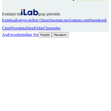
Aday Aydınlatma Metni
Emlakjet bir
grup şirketidir.
Endeksa
Kariyer.net
İşin Olsun
Sigortam.net
Arabam.com
Hangikredi
Cimri
Neredekal
SteelOrbis
Chemorbis
Ara
Favorilerim
İlan Ver
Keşfet
Hesabım