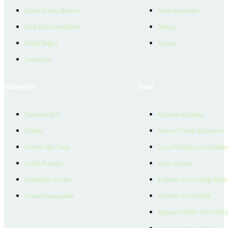
Konut Kredisi Rehberi
İnsan Kaynakları
Ne Kadar Ödeyebilirim
İletişim
Emlak Değeri
Yardım
Verilerimiz
Hizmetler
Yasal
Danışman Bul
Kullanım Koşulları
Projeler
Bireysel Üyelik Sözleşmesi
Ücretsiz İlan Verin
Çerez Politikası ve Aydınlat
Üyelik Paketleri
Çerez Ayarları
EmlakZeka Asistan
Kullanıcı Veri Gizliliği Bildi
Uzman Danışmanlar
Ziyaretçi Veri Gizliliği
Müşteri Yetkilisi Veri Gizlili