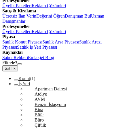
Profesyoneller
Üyelik Paketleri
Reklam Çözümleri
Satış & Kiralama
Ücretsiz İlan Verin
Değerini Öğren
Danışman Bul
Uzman
Danışmanlar
Profesyoneller
Üyelik Paketleri
Reklam Çözümleri
Piyasa
Satılık Konut Piyasası
Satılık Arsa Piyasası
Satılık Arazi
Piyasası
Satılık İş Yeri Piyasası
Kaynaklar
Satıcı Rehberi
Emlakjet Blog
Filtrele
3
Satılık
Konut
(1)
İş Yeri
Apartman Dairesi
Atölye
AVM
Benzin İstasyonu
Bina
Büfe
Büro
Çiftlik