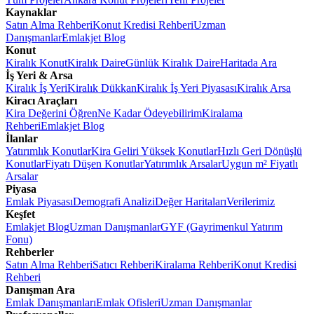
Kaynaklar
Satın Alma Rehberi
Konut Kredisi Rehberi
Uzman
Danışmanlar
Emlakjet Blog
Konut
Kiralık Konut
Kiralık Daire
Günlük Kiralık Daire
Haritada Ara
İş Yeri & Arsa
Kiralık İş Yeri
Kiralık Dükkan
Kiralık İş Yeri Piyasası
Kiralık Arsa
Kiracı Araçları
Kira Değerini Öğren
Ne Kadar Ödeyebilirim
Kiralama
Rehberi
Emlakjet Blog
İlanlar
Yatırımlık Konutlar
Kira Geliri Yüksek Konutlar
Hızlı Geri Dönüşlü
Konutlar
Fiyatı Düşen Konutlar
Yatırımlık Arsalar
Uygun m² Fiyatlı
Arsalar
Piyasa
Emlak Piyasası
Demografi Analizi
Değer Haritaları
Verilerimiz
Keşfet
Emlakjet Blog
Uzman Danışmanlar
GYF (Gayrimenkul Yatırım
Fonu)
Rehberler
Satın Alma Rehberi
Satıcı Rehberi
Kiralama Rehberi
Konut Kredisi
Rehberi
Danışman Ara
Emlak Danışmanları
Emlak Ofisleri
Uzman Danışmanlar