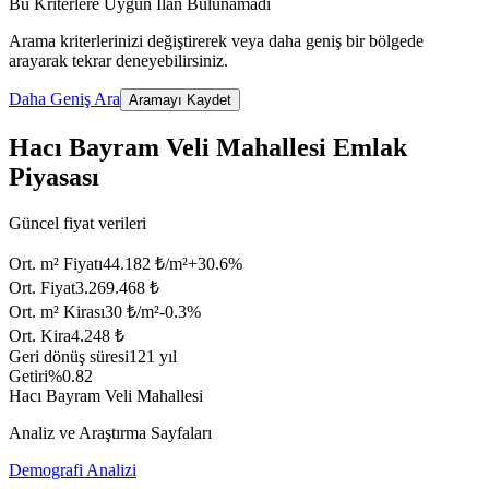
Bu Kriterlere Uygun İlan Bulunamadı
Arama kriterlerinizi değiştirerek veya daha geniş bir bölgede
arayarak tekrar deneyebilirsiniz.
Daha Geniş Ara
Aramayı Kaydet
Hacı Bayram Veli Mahallesi Emlak
Piyasası
Güncel fiyat verileri
Ort. m² Fiyatı
44.182 ₺/m²
+
30.6
%
Ort. Fiyat
3.269.468 ₺
Ort. m² Kirası
30 ₺/m²
-0.3
%
Ort. Kira
4.248 ₺
Geri dönüş süresi
121 yıl
Getiri
%0.82
Hacı Bayram Veli Mahallesi
Analiz ve Araştırma Sayfaları
Demografi Analizi