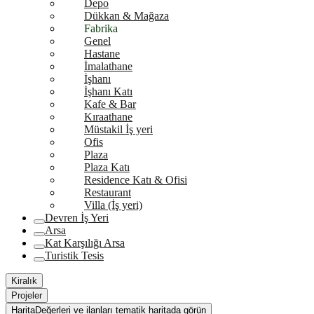
Depo
Dükkan & Mağaza
Fabrika
Genel
Hastane
İmalathane
İşhanı
İşhanı Katı
Kafe & Bar
Kıraathane
Müstakil İş yeri
Ofis
Plaza
Plaza Katı
Residence Katı & Ofisi
Restaurant
Villa (İş yeri)
Devren İş Yeri
Arsa
Kat Karşılığı Arsa
Turistik Tesis
Kiralık
Projeler
Harita
Değerleri ve ilanları tematik haritada görün