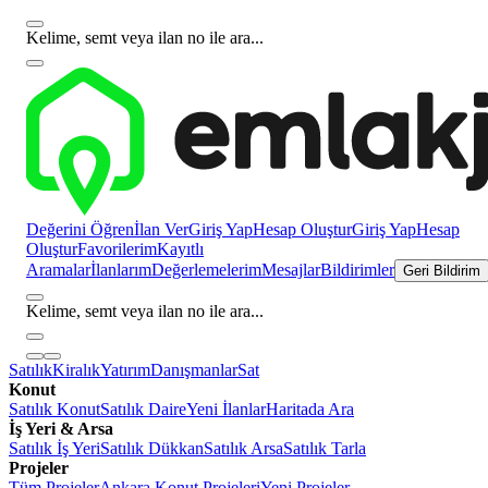
Kelime, semt veya ilan no ile ara...
Değerini Öğren
İlan Ver
Giriş Yap
Hesap Oluştur
Giriş Yap
Hesap
Oluştur
Favorilerim
Kayıtlı
Aramalar
İlanlarım
Değerlemelerim
Mesajlar
Bildirimler
Geri Bildirim
Kelime, semt veya ilan no ile ara...
Satılık
Kiralık
Yatırım
Danışmanlar
Sat
Konut
Satılık Konut
Satılık Daire
Yeni İlanlar
Haritada Ara
İş Yeri & Arsa
Satılık İş Yeri
Satılık Dükkan
Satılık Arsa
Satılık Tarla
Projeler
Tüm Projeler
Ankara Konut Projeleri
Yeni Projeler