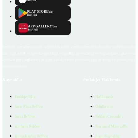
İNDİRİN
PLAY STORE
'dan
İNDİRİN
APP GALLERY
'den
İNDİRİN
Emlakjet.com internet sitesi ve Emlakjet mobil uygulamalarında kullanıcılar tarafından sağlana
ilan, bilgi, içerik ve görselin gerçekliği, orijinalliği, güvenilirliği ve doğruluğuna ilişkin soru
içerikleri giren kullanıcıya ait olup, Emlakjet'in bu hususlarla ilgili herhangi bir sorumluluğu
bulunmamaktadır.
Kaynaklar
Emlakjet Hakkında
Emlakjet Blog
Hakkımızda
Satın Alma Rehberi
Ödüllerimiz
Satıcı Rehberi
Reklam Çözümleri
Kiralama Rehberi
Kurumsal Materyaller
Konut Kredisi Rehberi
İnsan Kaynakları