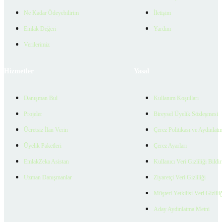
Ne Kadar Ödeyebilirim
İletişim
Emlak Değeri
Yardım
Verilerimiz
Hizmetler
Yasal
Danışman Bul
Kullanım Koşulları
Projeler
Bireysel Üyelik Sözleşmesi
Ücretsiz İlan Verin
Çerez Politikası ve Aydınlat
Üyelik Paketleri
Çerez Ayarları
EmlakZeka Asistan
Kullanıcı Veri Gizliliği Bildi
Uzman Danışmanlar
Ziyaretçi Veri Gizliliği
Müşteri Yetkilisi Veri Gizlili
Aday Aydınlatma Metni