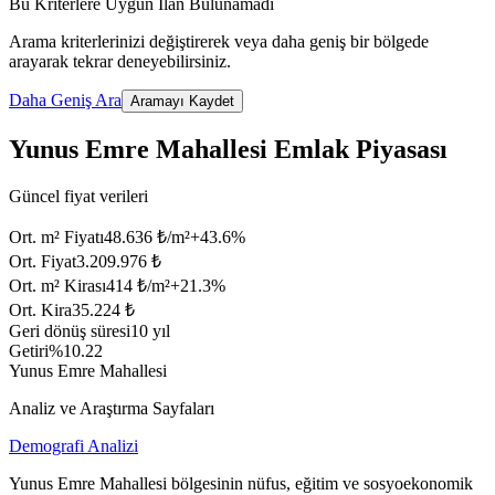
Bu Kriterlere Uygun İlan Bulunamadı
Arama kriterlerinizi değiştirerek veya daha geniş bir bölgede
arayarak tekrar deneyebilirsiniz.
Daha Geniş Ara
Aramayı Kaydet
Yunus Emre Mahallesi Emlak Piyasası
Güncel fiyat verileri
Ort. m² Fiyatı
48.636 ₺/m²
+
43.6
%
Ort. Fiyat
3.209.976 ₺
Ort. m² Kirası
414 ₺/m²
+
21.3
%
Ort. Kira
35.224 ₺
Geri dönüş süresi
10 yıl
Getiri
%10.22
Yunus Emre Mahallesi
Analiz ve Araştırma Sayfaları
Demografi Analizi
Yunus Emre Mahallesi bölgesinin nüfus, eğitim ve sosyoekonomik