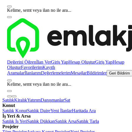
Kelime, semt veya ilan no ile ara...
Değerini Öğren
İlan Ver
Giriş Yap
Hesap Oluştur
Giriş Yap
Hesap
Oluştur
Favorilerim
Kayıtlı
Aramalar
İlanlarım
Değerlemelerim
Mesajlar
Bildirimler
Geri Bildirim
Kelime, semt veya ilan no ile ara...
Satılık
Kiralık
Yatırım
Danışmanlar
Sat
Konut
Satılık Konut
Satılık Daire
Yeni İlanlar
Haritada Ara
İş Yeri & Arsa
Satılık İş Yeri
Satılık Dükkan
Satılık Arsa
Satılık Tarla
Projeler
Tüm Projeler
Ankara Konut Projeleri
Yeni Projeler