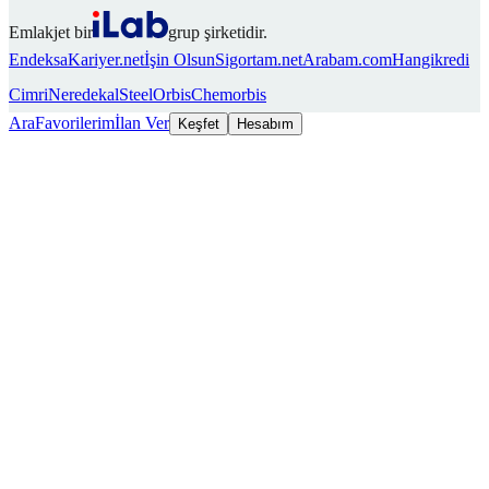
Emlakjet bir
grup şirketidir.
Endeksa
Kariyer.net
İşin Olsun
Sigortam.net
Arabam.com
Hangikredi
Cimri
Neredekal
SteelOrbis
Chemorbis
Ara
Favorilerim
İlan Ver
Keşfet
Hesabım