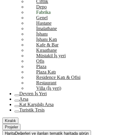
Çiftlik
Depo
Fabrika
Genel
Hastane
İmalathane
İşhanı
İşhanı Katı
Kafe & Bar
Kıraathane
Müstakil İş yeri
Ofis
Plaza
Plaza Katı
Residence Katı & Ofisi
Restaurant
Villa (İş yeri)
Devren İş Yeri
Arsa
Kat Karşılığı Arsa
Turistik Tesis
Kiralık
Projeler
Harita
Değerleri ve ilanları tematik haritada görün