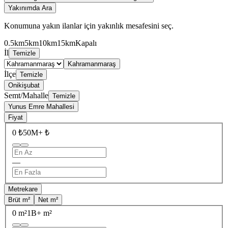
Yakınımda Ara
Konumuna yakın ilanlar için yakınlık mesafesini seç.
0.5km
5km
10km
15km
Kapalı
İl
Temizle
Kahramanmaraş
İlçe
Temizle
Onikişubat
Semt/Mahalle
Temizle
Yunus Emre Mahallesi
Fiyat
0 ₺
50M+ ₺
—
Metrekare
Brüt m²
Net m²
0 m²
1B+ m²