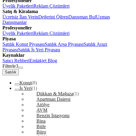
Profesyoneller
Üyelik Paketleri
Reklam Çözümleri
Satış & Kiralama
Ücretsiz İlan Verin
Değerini Öğren
Danışman Bul
Uzman
Danışmanlar
Profesyoneller
Üyelik Paketleri
Reklam Çözümleri
Piyasa
Satılık Konut Piyasası
Satılık Arsa Piyasası
Satılık Arazi
Piyasası
Satılık İş Yeri Piyasası
Kaynaklar
Satıcı Rehberi
Emlakjet Blog
Filtrele
3
Satılık
Konut
(8)
İş Yeri
(1)
Dükkan & Mağaza
(1)
Apartman Dairesi
Atölye
AVM
Benzin İstasyonu
Bina
Büfe
Büro