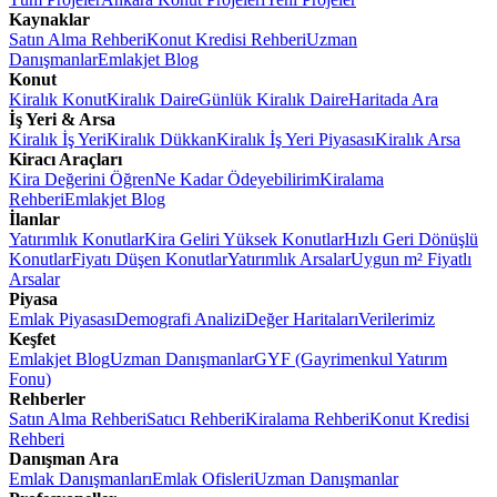
Kaynaklar
Satın Alma Rehberi
Konut Kredisi Rehberi
Uzman
Danışmanlar
Emlakjet Blog
Konut
Kiralık Konut
Kiralık Daire
Günlük Kiralık Daire
Haritada Ara
İş Yeri & Arsa
Kiralık İş Yeri
Kiralık Dükkan
Kiralık İş Yeri Piyasası
Kiralık Arsa
Kiracı Araçları
Kira Değerini Öğren
Ne Kadar Ödeyebilirim
Kiralama
Rehberi
Emlakjet Blog
İlanlar
Yatırımlık Konutlar
Kira Geliri Yüksek Konutlar
Hızlı Geri Dönüşlü
Konutlar
Fiyatı Düşen Konutlar
Yatırımlık Arsalar
Uygun m² Fiyatlı
Arsalar
Piyasa
Emlak Piyasası
Demografi Analizi
Değer Haritaları
Verilerimiz
Keşfet
Emlakjet Blog
Uzman Danışmanlar
GYF (Gayrimenkul Yatırım
Fonu)
Rehberler
Satın Alma Rehberi
Satıcı Rehberi
Kiralama Rehberi
Konut Kredisi
Rehberi
Danışman Ara
Emlak Danışmanları
Emlak Ofisleri
Uzman Danışmanlar