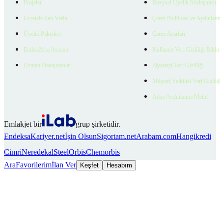
Projeler
Bireysel Üyelik Sözleşmesi
Ücretsiz İlan Verin
Çerez Politikası ve Aydınlat
Üyelik Paketleri
Çerez Ayarları
EmlakZeka Asistan
Kullanıcı Veri Gizliliği Bildi
Uzman Danışmanlar
Ziyaretçi Veri Gizliliği
Müşteri Yetkilisi Veri Gizlili
Aday Aydınlatma Metni
Emlakjet bir
grup şirketidir.
Endeksa
Kariyer.net
İşin Olsun
Sigortam.net
Arabam.com
Hangikredi
Cimri
Neredekal
SteelOrbis
Chemorbis
Ara
Favorilerim
İlan Ver
Keşfet
Hesabım