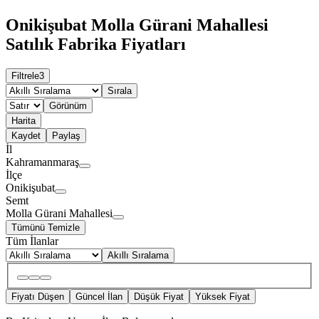
Onikişubat Molla Gürani Mahallesi
Satılık Fabrika Fiyatları
Filtrele
3
Sırala
Görünüm
Harita
Kaydet
Paylaş
İl
Kahramanmaraş
İlçe
Onikişubat
Semt
Molla Gürani Mahallesi
Tümünü Temizle
Tüm İlanlar
Akıllı Sıralama
Fiyatı Düşen
Güncel İlan
Düşük Fiyat
Yüksek Fiyat