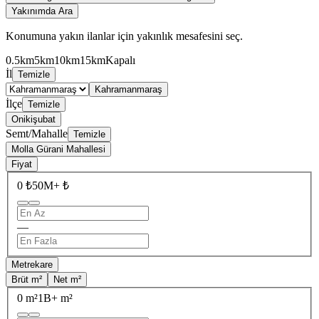
Yakınımda Ara
Konumuna yakın ilanlar için yakınlık mesafesini seç.
0.5km
5km
10km
15km
Kapalı
İl
Temizle
Kahramanmaraş
İlçe
Temizle
Onikişubat
Semt/Mahalle
Temizle
Molla Gürani Mahallesi
Fiyat
0 ₺
50M+ ₺
—
Metrekare
Brüt m²
Net m²
0 m²
1B+ m²