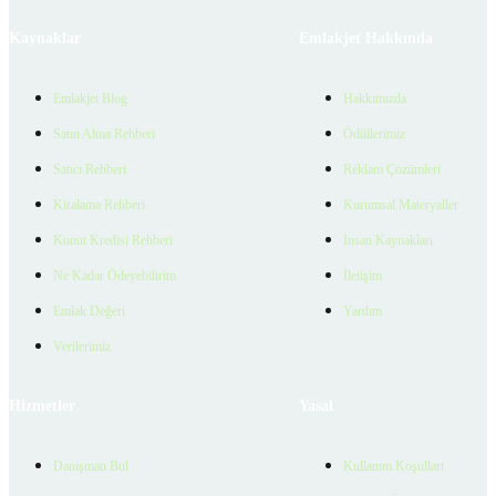
Kaynaklar
Emlakjet Hakkında
Emlakjet Blog
Hakkımızda
Satın Alma Rehberi
Ödüllerimiz
Satıcı Rehberi
Reklam Çözümleri
Kiralama Rehberi
Kurumsal Materyaller
Konut Kredisi Rehberi
İnsan Kaynakları
Ne Kadar Ödeyebilirim
İletişim
Emlak Değeri
Yardım
Verilerimiz
Hizmetler
Yasal
Danışman Bul
Kullanım Koşulları