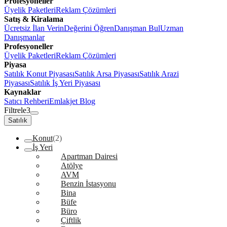
Profesyoneller
Üyelik Paketleri
Reklam Çözümleri
Satış & Kiralama
Ücretsiz İlan Verin
Değerini Öğren
Danışman Bul
Uzman
Danışmanlar
Profesyoneller
Üyelik Paketleri
Reklam Çözümleri
Piyasa
Satılık Konut Piyasası
Satılık Arsa Piyasası
Satılık Arazi
Piyasası
Satılık İş Yeri Piyasası
Kaynaklar
Satıcı Rehberi
Emlakjet Blog
Filtrele
3
Satılık
Konut
(2)
İş Yeri
Apartman Dairesi
Atölye
AVM
Benzin İstasyonu
Bina
Büfe
Büro
Çiftlik