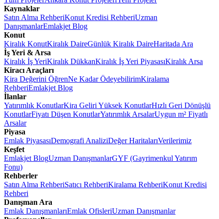
Kaynaklar
Satın Alma Rehberi
Konut Kredisi Rehberi
Uzman
Danışmanlar
Emlakjet Blog
Konut
Kiralık Konut
Kiralık Daire
Günlük Kiralık Daire
Haritada Ara
İş Yeri & Arsa
Kiralık İş Yeri
Kiralık Dükkan
Kiralık İş Yeri Piyasası
Kiralık Arsa
Kiracı Araçları
Kira Değerini Öğren
Ne Kadar Ödeyebilirim
Kiralama
Rehberi
Emlakjet Blog
İlanlar
Yatırımlık Konutlar
Kira Geliri Yüksek Konutlar
Hızlı Geri Dönüşlü
Konutlar
Fiyatı Düşen Konutlar
Yatırımlık Arsalar
Uygun m² Fiyatlı
Arsalar
Piyasa
Emlak Piyasası
Demografi Analizi
Değer Haritaları
Verilerimiz
Keşfet
Emlakjet Blog
Uzman Danışmanlar
GYF (Gayrimenkul Yatırım
Fonu)
Rehberler
Satın Alma Rehberi
Satıcı Rehberi
Kiralama Rehberi
Konut Kredisi
Rehberi
Danışman Ara
Emlak Danışmanları
Emlak Ofisleri
Uzman Danışmanlar