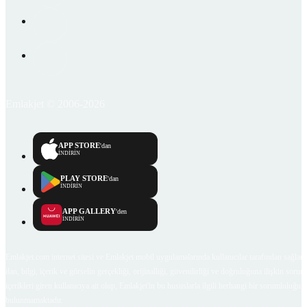
Emlakjet © 2006-2026
APP STORE
'dan
İNDİRİN
PLAY STORE
'dan
İNDİRİN
APP GALLERY
'den
İNDİRİN
Emlakjet.com internet sitesi ve Emlakjet mobil uygulamalarında kullanıcılar tarafından sağlana
ilan, bilgi, içerik ve görselin gerçekliği, orijinalliği, güvenilirliği ve doğruluğuna ilişkin soru
içerikleri giren kullanıcıya ait olup, Emlakjet'in bu hususlarla ilgili herhangi bir sorumluluğu
bulunmamaktadır.