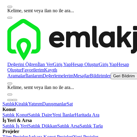
Kelime, semt veya ilan no ile ara...
Değerini Öğren
İlan Ver
Giriş Yap
Hesap Oluştur
Giriş Yap
Hesap
Oluştur
Favorilerim
Kayıtlı
Aramalar
İlanlarım
Değerlemelerim
Mesajlar
Bildirimler
Geri Bildirim
Kelime, semt veya ilan no ile ara...
Satılık
Kiralık
Yatırım
Danışmanlar
Sat
Konut
Satılık Konut
Satılık Daire
Yeni İlanlar
Haritada Ara
İş Yeri & Arsa
Satılık İş Yeri
Satılık Dükkan
Satılık Arsa
Satılık Tarla
Projeler
Tüm Projeler
Ankara Konut Projeleri
Yeni Projeler