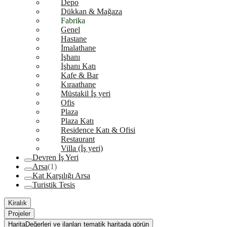
Depo
Dükkan & Mağaza
Fabrika
Genel
Hastane
İmalathane
İşhanı
İşhanı Katı
Kafe & Bar
Kıraathane
Müstakil İş yeri
Ofis
Plaza
Plaza Katı
Residence Katı & Ofisi
Restaurant
Villa (İş yeri)
Devren İş Yeri
Arsa
(1)
Kat Karşılığı Arsa
Turistik Tesis
Kiralık
Projeler
Harita
Değerleri ve ilanları tematik haritada görün