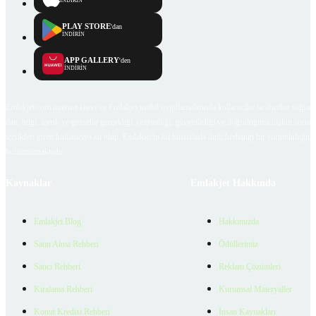
İNDİRİN
PLAY STORE
'dan
İNDİRİN
APP GALLERY
'den
İNDİRİN
Emlakjet.com internet sitesi ve Emlakjet mobil uygulamalarında kullanıcılar tarafından sağlana
ilan, bilgi, içerik ve görselin gerçekliği, orijinalliği, güvenilirliği ve doğruluğuna ilişkin soru
içerikleri giren kullanıcıya ait olup, Emlakjet'in bu hususlarla ilgili herhangi bir sorumluluğu
bulunmamaktadır.
Kaynaklar
Emlakjet Hakkında
Emlakjet Blog
Hakkımızda
Satın Alma Rehberi
Ödüllerimiz
Satıcı Rehberi
Reklam Çözümleri
Kiralama Rehberi
Kurumsal Materyaller
Konut Kredisi Rehberi
İnsan Kaynakları