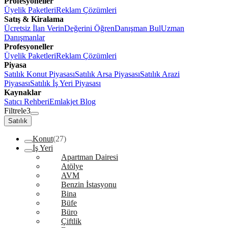
Profesyoneller
Üyelik Paketleri
Reklam Çözümleri
Satış & Kiralama
Ücretsiz İlan Verin
Değerini Öğren
Danışman Bul
Uzman
Danışmanlar
Profesyoneller
Üyelik Paketleri
Reklam Çözümleri
Piyasa
Satılık Konut Piyasası
Satılık Arsa Piyasası
Satılık Arazi
Piyasası
Satılık İş Yeri Piyasası
Kaynaklar
Satıcı Rehberi
Emlakjet Blog
Filtrele
3
Satılık
Konut
(27)
İş Yeri
Apartman Dairesi
Atölye
AVM
Benzin İstasyonu
Bina
Büfe
Büro
Çiftlik