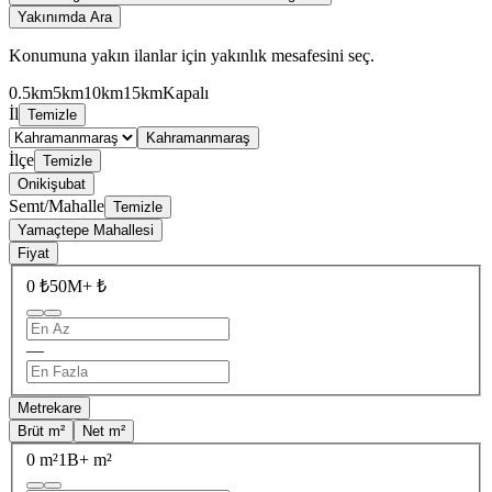
Yakınımda Ara
Konumuna yakın ilanlar için yakınlık mesafesini seç.
0.5km
5km
10km
15km
Kapalı
İl
Temizle
Kahramanmaraş
İlçe
Temizle
Onikişubat
Semt/Mahalle
Temizle
Yamaçtepe Mahallesi
Fiyat
0 ₺
50M+ ₺
—
Metrekare
Brüt m²
Net m²
0 m²
1B+ m²