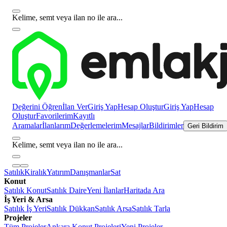
Kelime, semt veya ilan no ile ara...
Değerini Öğren
İlan Ver
Giriş Yap
Hesap Oluştur
Giriş Yap
Hesap
Oluştur
Favorilerim
Kayıtlı
Aramalar
İlanlarım
Değerlemelerim
Mesajlar
Bildirimler
Geri Bildirim
Kelime, semt veya ilan no ile ara...
Satılık
Kiralık
Yatırım
Danışmanlar
Sat
Konut
Satılık Konut
Satılık Daire
Yeni İlanlar
Haritada Ara
İş Yeri & Arsa
Satılık İş Yeri
Satılık Dükkan
Satılık Arsa
Satılık Tarla
Projeler
Tüm Projeler
Ankara Konut Projeleri
Yeni Projeler