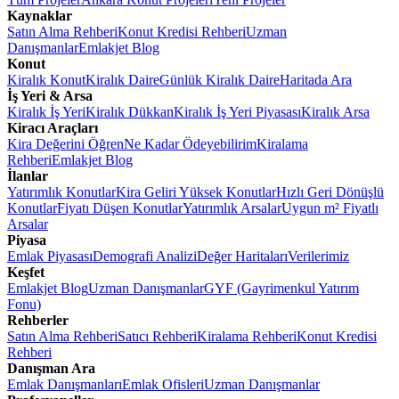
Kaynaklar
Satın Alma Rehberi
Konut Kredisi Rehberi
Uzman
Danışmanlar
Emlakjet Blog
Konut
Kiralık Konut
Kiralık Daire
Günlük Kiralık Daire
Haritada Ara
İş Yeri & Arsa
Kiralık İş Yeri
Kiralık Dükkan
Kiralık İş Yeri Piyasası
Kiralık Arsa
Kiracı Araçları
Kira Değerini Öğren
Ne Kadar Ödeyebilirim
Kiralama
Rehberi
Emlakjet Blog
İlanlar
Yatırımlık Konutlar
Kira Geliri Yüksek Konutlar
Hızlı Geri Dönüşlü
Konutlar
Fiyatı Düşen Konutlar
Yatırımlık Arsalar
Uygun m² Fiyatlı
Arsalar
Piyasa
Emlak Piyasası
Demografi Analizi
Değer Haritaları
Verilerimiz
Keşfet
Emlakjet Blog
Uzman Danışmanlar
GYF (Gayrimenkul Yatırım
Fonu)
Rehberler
Satın Alma Rehberi
Satıcı Rehberi
Kiralama Rehberi
Konut Kredisi
Rehberi
Danışman Ara
Emlak Danışmanları
Emlak Ofisleri
Uzman Danışmanlar