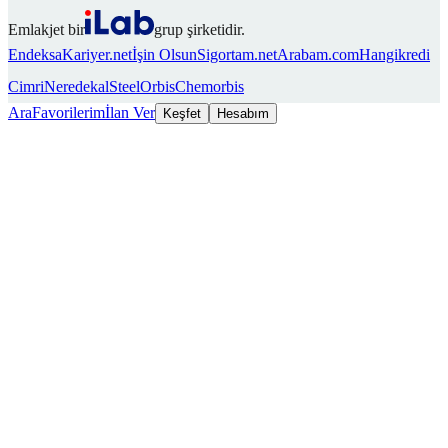
Emlakjet bir
grup şirketidir.
Endeksa
Kariyer.net
İşin Olsun
Sigortam.net
Arabam.com
Hangikredi
Cimri
Neredekal
SteelOrbis
Chemorbis
Ara
Favorilerim
İlan Ver
Keşfet
Hesabım