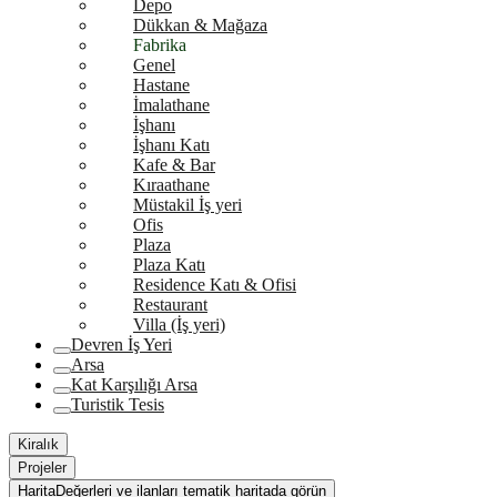
Depo
Dükkan & Mağaza
Fabrika
Genel
Hastane
İmalathane
İşhanı
İşhanı Katı
Kafe & Bar
Kıraathane
Müstakil İş yeri
Ofis
Plaza
Plaza Katı
Residence Katı & Ofisi
Restaurant
Villa (İş yeri)
Devren İş Yeri
Arsa
Kat Karşılığı Arsa
Turistik Tesis
Kiralık
Projeler
Harita
Değerleri ve ilanları tematik haritada görün