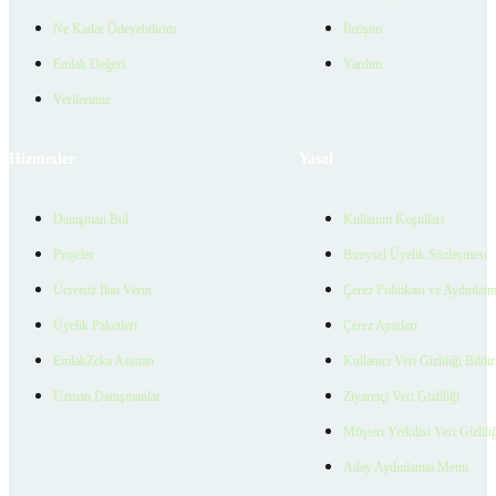
Ne Kadar Ödeyebilirim
İletişim
Emlak Değeri
Yardım
Verilerimiz
Hizmetler
Yasal
Danışman Bul
Kullanım Koşulları
Projeler
Bireysel Üyelik Sözleşmesi
Ücretsiz İlan Verin
Çerez Politikası ve Aydınlat
Üyelik Paketleri
Çerez Ayarları
EmlakZeka Asistan
Kullanıcı Veri Gizliliği Bildi
Uzman Danışmanlar
Ziyaretçi Veri Gizliliği
Müşteri Yetkilisi Veri Gizlili
Aday Aydınlatma Metni