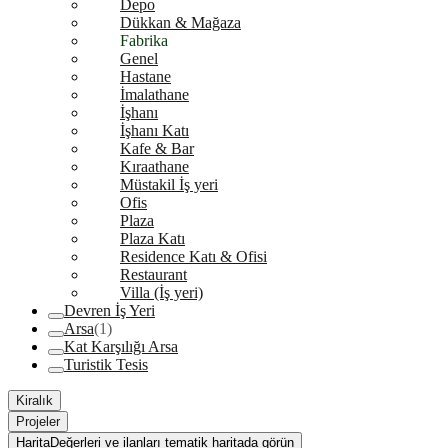
Depo
Dükkan & Mağaza
Fabrika
Genel
Hastane
İmalathane
İşhanı
İşhanı Katı
Kafe & Bar
Kıraathane
Müstakil İş yeri
Ofis
Plaza
Plaza Katı
Residence Katı & Ofisi
Restaurant
Villa (İş yeri)
Devren İş Yeri
Arsa
(1)
Kat Karşılığı Arsa
Turistik Tesis
Kiralık
Projeler
Harita
Değerleri ve ilanları tematik haritada görün