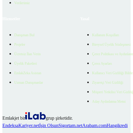
Verilerimiz
Hizmetler
Yasal
Danışman Bul
Kullanım Koşulları
Projeler
Bireysel Üyelik Sözleşmesi
Ücretsiz İlan Verin
Çerez Politikası ve Aydınlat
Üyelik Paketleri
Çerez Ayarları
EmlakZeka Asistan
Kullanıcı Veri Gizliliği Bildi
Uzman Danışmanlar
Ziyaretçi Veri Gizliliği
Müşteri Yetkilisi Veri Gizlili
Aday Aydınlatma Metni
Emlakjet bir
grup şirketidir.
Endeksa
Kariyer.net
İşin Olsun
Sigortam.net
Arabam.com
Hangikredi