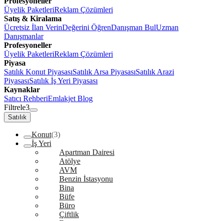
Profesyoneller
Üyelik Paketleri
Reklam Çözümleri
Satış & Kiralama
Ücretsiz İlan Verin
Değerini Öğren
Danışman Bul
Uzman
Danışmanlar
Profesyoneller
Üyelik Paketleri
Reklam Çözümleri
Piyasa
Satılık Konut Piyasası
Satılık Arsa Piyasası
Satılık Arazi
Piyasası
Satılık İş Yeri Piyasası
Kaynaklar
Satıcı Rehberi
Emlakjet Blog
Filtrele
3
Satılık
Konut
(3)
İş Yeri
Apartman Dairesi
Atölye
AVM
Benzin İstasyonu
Bina
Büfe
Büro
Çiftlik