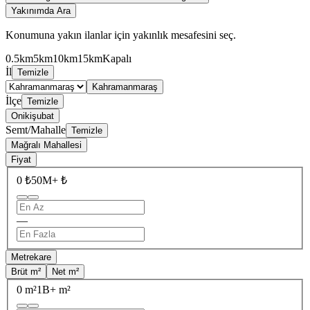
Yakınımda Ara
Konumuna yakın ilanlar için yakınlık mesafesini seç.
0.5km
5km
10km
15km
Kapalı
İl
Temizle
Kahramanmaraş
İlçe
Temizle
Onikişubat
Semt/Mahalle
Temizle
Mağralı Mahallesi
Fiyat
0 ₺
50M+ ₺
—
Metrekare
Brüt m²
Net m²
0 m²
1B+ m²