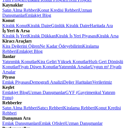
Kaynaklar
Satın Alma Rehberi
Konut Kredisi Rehberi
Uzman
Danışmanlar
Emlakjet Blog
Konut
Kiralık Konut
Kiralık Daire
Günlük Kiralık Daire
Haritada Ara
İş Yeri & Arsa
Kiralık İş Yeri
Kiralık Dükkan
Kiralık İş Yeri Piyasası
Kiralık Arsa
Kiracı Araçları
Kira Değerini Öğren
Ne Kadar Ödeyebilirim
Kiralama
Rehberi
Emlakjet Blog
İlanlar
Yatırımlık Konutlar
Kira Geliri Yüksek Konutlar
Hızlı Geri Dönüşlü
Konutlar
Fiyatı Düşen Konutlar
Yatırımlık Arsalar
Uygun m² Fiyatlı
Arsalar
Piyasa
Emlak Piyasası
Demografi Analizi
Değer Haritaları
Verilerimiz
Keşfet
Emlakjet Blog
Uzman Danışmanlar
GYF (Gayrimenkul Yatırım
Fonu)
Rehberler
Satın Alma Rehberi
Satıcı Rehberi
Kiralama Rehberi
Konut Kredisi
Rehberi
Danışman Ara
Emlak Danışmanları
Emlak Ofisleri
Uzman Danışmanlar