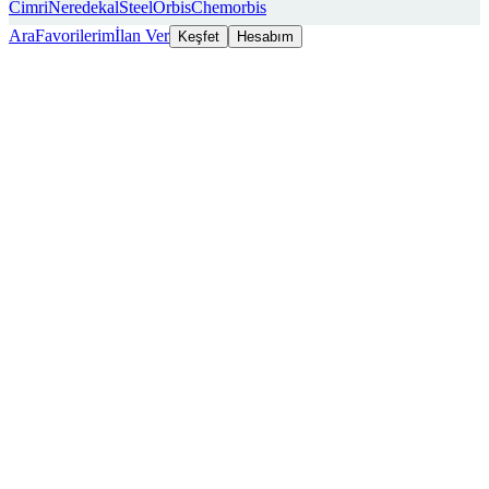
Cimri
Neredekal
SteelOrbis
Chemorbis
Ara
Favorilerim
İlan Ver
Keşfet
Hesabım