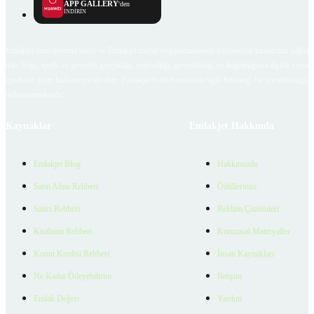
APP GALLERY
'den
İNDİRİN
Emlakjet.com internet sitesi ve Emlakjet mobil uygulamalarında kullanıcılar tarafından sağlana
ilan, bilgi, içerik ve görselin gerçekliği, orijinalliği, güvenilirliği ve doğruluğuna ilişkin soru
içerikleri giren kullanıcıya ait olup, Emlakjet'in bu hususlarla ilgili herhangi bir sorumluluğu
bulunmamaktadır.
Kaynaklar
Emlakjet Hakkında
Emlakjet Blog
Hakkımızda
Satın Alma Rehberi
Ödüllerimiz
Satıcı Rehberi
Reklam Çözümleri
Kiralama Rehberi
Kurumsal Materyaller
Konut Kredisi Rehberi
İnsan Kaynakları
Ne Kadar Ödeyebilirim
İletişim
Emlak Değeri
Yardım