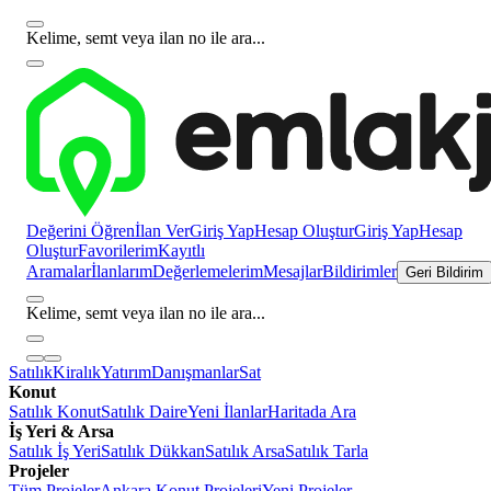
Kelime, semt veya ilan no ile ara...
Değerini Öğren
İlan Ver
Giriş Yap
Hesap Oluştur
Giriş Yap
Hesap
Oluştur
Favorilerim
Kayıtlı
Aramalar
İlanlarım
Değerlemelerim
Mesajlar
Bildirimler
Geri Bildirim
Kelime, semt veya ilan no ile ara...
Satılık
Kiralık
Yatırım
Danışmanlar
Sat
Konut
Satılık Konut
Satılık Daire
Yeni İlanlar
Haritada Ara
İş Yeri & Arsa
Satılık İş Yeri
Satılık Dükkan
Satılık Arsa
Satılık Tarla
Projeler
Tüm Projeler
Ankara Konut Projeleri
Yeni Projeler