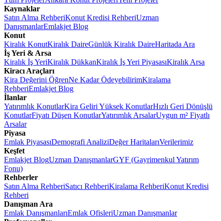
Kaynaklar
Satın Alma Rehberi
Konut Kredisi Rehberi
Uzman
Danışmanlar
Emlakjet Blog
Konut
Kiralık Konut
Kiralık Daire
Günlük Kiralık Daire
Haritada Ara
İş Yeri & Arsa
Kiralık İş Yeri
Kiralık Dükkan
Kiralık İş Yeri Piyasası
Kiralık Arsa
Kiracı Araçları
Kira Değerini Öğren
Ne Kadar Ödeyebilirim
Kiralama
Rehberi
Emlakjet Blog
İlanlar
Yatırımlık Konutlar
Kira Geliri Yüksek Konutlar
Hızlı Geri Dönüşlü
Konutlar
Fiyatı Düşen Konutlar
Yatırımlık Arsalar
Uygun m² Fiyatlı
Arsalar
Piyasa
Emlak Piyasası
Demografi Analizi
Değer Haritaları
Verilerimiz
Keşfet
Emlakjet Blog
Uzman Danışmanlar
GYF (Gayrimenkul Yatırım
Fonu)
Rehberler
Satın Alma Rehberi
Satıcı Rehberi
Kiralama Rehberi
Konut Kredisi
Rehberi
Danışman Ara
Emlak Danışmanları
Emlak Ofisleri
Uzman Danışmanlar