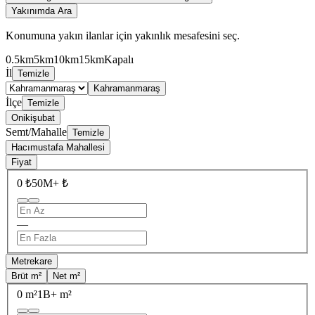
Yakınımda Ara
Konumuna yakın ilanlar için yakınlık mesafesini seç.
0.5km
5km
10km
15km
Kapalı
İl
Temizle
Kahramanmaraş
İlçe
Temizle
Onikişubat
Semt/Mahalle
Temizle
Hacımustafa Mahallesi
Fiyat
0 ₺
50M+ ₺
—
Metrekare
Brüt m²
Net m²
0 m²
1B+ m²