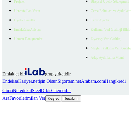
Projeler
Bireysel Üyelik Sözleşmesi
Ücretsiz İlan Verin
Çerez Politikası ve Aydınlat
Üyelik Paketleri
Çerez Ayarları
EmlakZeka Asistan
Kullanıcı Veri Gizliliği Bildi
Uzman Danışmanlar
Ziyaretçi Veri Gizliliği
Müşteri Yetkilisi Veri Gizlili
Aday Aydınlatma Metni
Emlakjet bir
grup şirketidir.
Endeksa
Kariyer.net
İşin Olsun
Sigortam.net
Arabam.com
Hangikredi
Cimri
Neredekal
SteelOrbis
Chemorbis
Ara
Favorilerim
İlan Ver
Keşfet
Hesabım