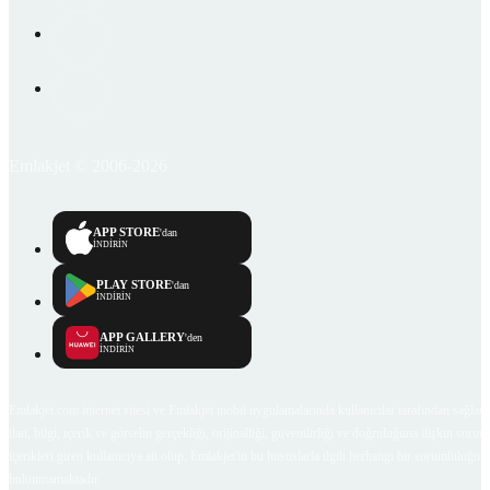
Emlakjet © 2006-2026
APP STORE
'dan
İNDİRİN
PLAY STORE
'dan
İNDİRİN
APP GALLERY
'den
İNDİRİN
Emlakjet.com internet sitesi ve Emlakjet mobil uygulamalarında kullanıcılar tarafından sağlana
ilan, bilgi, içerik ve görselin gerçekliği, orijinalliği, güvenilirliği ve doğruluğuna ilişkin soru
içerikleri giren kullanıcıya ait olup, Emlakjet'in bu hususlarla ilgili herhangi bir sorumluluğu
bulunmamaktadır.