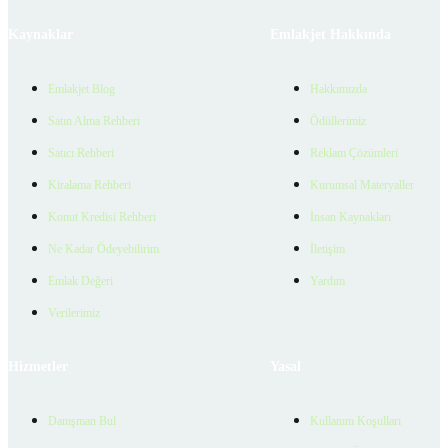
Kaynaklar
Emlakjet Hakkında
Emlakjet Blog
Hakkımızda
Satın Alma Rehberi
Ödüllerimiz
Satıcı Rehberi
Reklam Çözümleri
Kiralama Rehberi
Kurumsal Materyaller
Konut Kredisi Rehberi
İnsan Kaynakları
Ne Kadar Ödeyebilirim
İletişim
Emlak Değeri
Yardım
Verilerimiz
Hizmetler
Yasal
Danışman Bul
Kullanım Koşulları