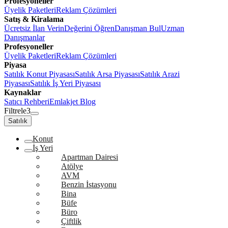
Profesyoneller
Üyelik Paketleri
Reklam Çözümleri
Satış & Kiralama
Ücretsiz İlan Verin
Değerini Öğren
Danışman Bul
Uzman
Danışmanlar
Profesyoneller
Üyelik Paketleri
Reklam Çözümleri
Piyasa
Satılık Konut Piyasası
Satılık Arsa Piyasası
Satılık Arazi
Piyasası
Satılık İş Yeri Piyasası
Kaynaklar
Satıcı Rehberi
Emlakjet Blog
Filtrele
3
Satılık
Konut
İş Yeri
Apartman Dairesi
Atölye
AVM
Benzin İstasyonu
Bina
Büfe
Büro
Çiftlik