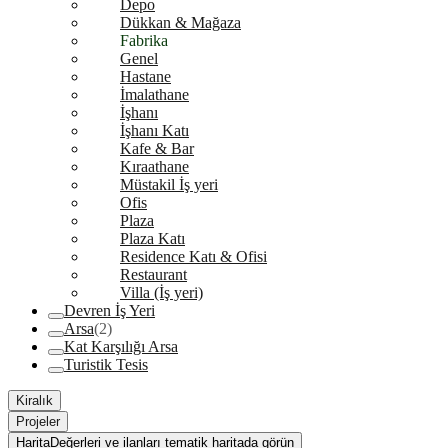
Depo
Dükkan & Mağaza
Fabrika
Genel
Hastane
İmalathane
İşhanı
İşhanı Katı
Kafe & Bar
Kıraathane
Müstakil İş yeri
Ofis
Plaza
Plaza Katı
Residence Katı & Ofisi
Restaurant
Villa (İş yeri)
Devren İş Yeri
Arsa
(2)
Kat Karşılığı Arsa
Turistik Tesis
Kiralık
Projeler
Harita
Değerleri ve ilanları tematik haritada görün