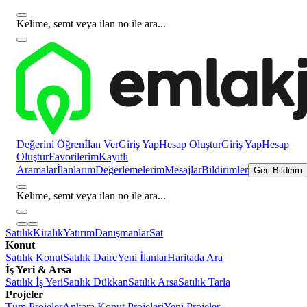
Kelime, semt veya ilan no ile ara...
Değerini Öğren
İlan Ver
Giriş Yap
Hesap Oluştur
Giriş Yap
Hesap
Oluştur
Favorilerim
Kayıtlı
Aramalar
İlanlarım
Değerlemelerim
Mesajlar
Bildirimler
Geri Bildirim
Kelime, semt veya ilan no ile ara...
Satılık
Kiralık
Yatırım
Danışmanlar
Sat
Konut
Satılık Konut
Satılık Daire
Yeni İlanlar
Haritada Ara
İş Yeri & Arsa
Satılık İş Yeri
Satılık Dükkan
Satılık Arsa
Satılık Tarla
Projeler
Tüm Projeler
Ankara Konut Projeleri
Yeni Projeler