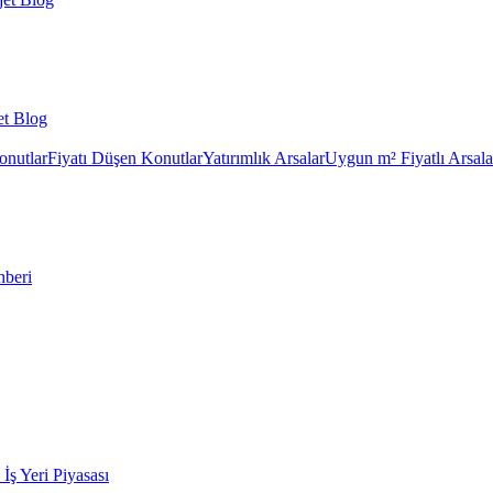
et Blog
onutlar
Fiyatı Düşen Konutlar
Yatırımlık Arsalar
Uygun m² Fiyatlı Arsala
hberi
k İş Yeri Piyasası