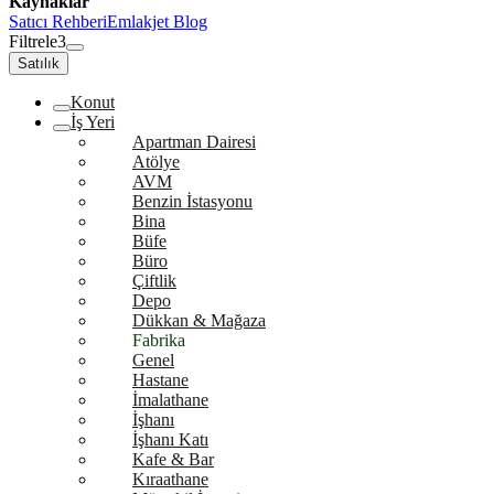
Kaynaklar
Satıcı Rehberi
Emlakjet Blog
Filtrele
3
Satılık
Konut
İş Yeri
Apartman Dairesi
Atölye
AVM
Benzin İstasyonu
Bina
Büfe
Büro
Çiftlik
Depo
Dükkan & Mağaza
Fabrika
Genel
Hastane
İmalathane
İşhanı
İşhanı Katı
Kafe & Bar
Kıraathane