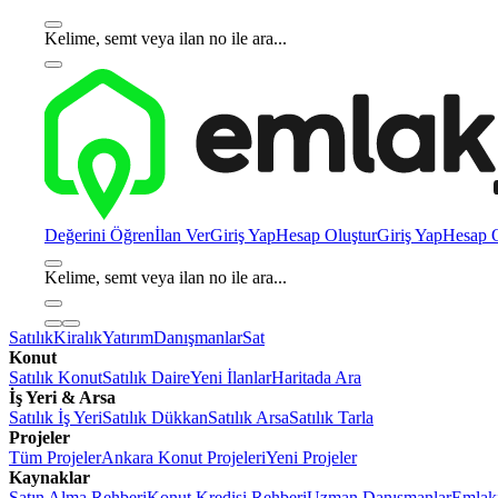
Kelime, semt veya ilan no ile ara...
Değerini Öğren
İlan Ver
Giriş Yap
Hesap Oluştur
Giriş Yap
Hesap O
Kelime, semt veya ilan no ile ara...
Satılık
Kiralık
Yatırım
Danışmanlar
Sat
Konut
Satılık Konut
Satılık Daire
Yeni İlanlar
Haritada Ara
İş Yeri & Arsa
Satılık İş Yeri
Satılık Dükkan
Satılık Arsa
Satılık Tarla
Projeler
Tüm Projeler
Ankara Konut Projeleri
Yeni Projeler
Kaynaklar
Satın Alma Rehberi
Konut Kredisi Rehberi
Uzman Danışmanlar
Emlakj