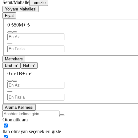
Semt/Mahalle
Temizle
Yolyanı Mahallesi
Fiyat
0 ₺
50M+ ₺
—
Metrekare
Brüt m²
Net m²
0 m²
1B+ m²
—
Arama Kelimesi
Otomatik ara
İlan olmayan seçenekleri gizle