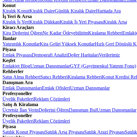
Konut
Kiralık Konut
Kiralık Daire
Günlük Kiralık Daire
Haritada Ara
İş Yeri & Arsa
Kiralık İş Yeri
Kiralık Dükkan
Kiralık İş Yeri Piyasası
Kiralık Arsa
Kiracı Araçları
Kira Değerini Öğren
Ne Kadar Ödeyebilirim
Kiralama Rehberi
Emlakj
İlanlar
Yatırımlık Konutlar
Kira Geliri Yüksek Konutlar
Hızlı Geri Dönüşlü K
Piyasa
Emlak Piyasası
Demografi Analizi
Değer Haritaları
Verilerimiz
Keşfet
Emlakjet Blog
Uzman Danışmanlar
GYF (Gayrimenkul Yatırım Fonu)
Rehberler
Satın Alma Rehberi
Satıcı Rehberi
Kiralama Rehberi
Konut Kredisi Re
Danışman Ara
Emlak Danışmanları
Emlak Ofisleri
Uzman Danışmanlar
Profesyoneller
Üyelik Paketleri
Reklam Çözümleri
Satış & Kiralama
Ücretsiz İlan Verin
Değerini Öğren
Danışman Bul
Uzman Danışmanlar
Profesyoneller
Üyelik Paketleri
Reklam Çözümleri
Piyasa
Satılık Konut Piyasası
Satılık Arsa Piyasası
Satılık Arazi Piyasası
Satılı