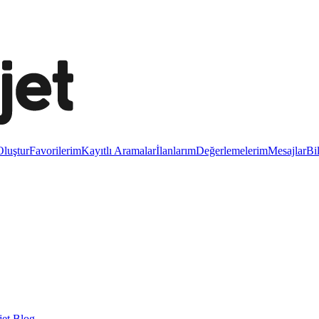
luştur
Favorilerim
Kayıtlı Aramalar
İlanlarım
Değerlemelerim
Mesajlar
Bi
et Blog