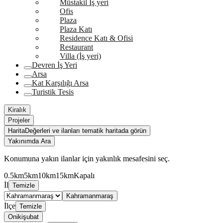
Müstakil İş yeri
Ofis
Plaza
Plaza Katı
Residence Katı & Ofisi
Restaurant
Villa (İş yeri)
Devren İş Yeri
Arsa
Kat Karşılığı Arsa
Turistik Tesis
Kiralık
Projeler
Harita
Değerleri ve ilanları tematik haritada görün
Yakınımda Ara
Konumuna yakın ilanlar için yakınlık mesafesini seç.
0.5km
5km
10km
15km
Kapalı
İl
Temizle
Kahramanmaraş
İlçe
Temizle
Onikişubat