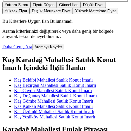
Yatırım Skoru
Fiyatı Düşen
Güncel İlan
Düşük Fiyat
Yüksek Fiyat
Düşük Metrekare Fiyat
Yüksek Metrekare Fiyat
Bu Kriterlere Uygun İlan Bulunamadı
Arama kriterlerinizi değiştirerek veya daha geniş bir bölgede
arayarak tekrar deneyebilirsiniz.
Daha Geniş Ara
Aramayı Kaydet
Kaş Karadağ Mahallesi Satılık Konut
İmarlı İçindeki İlgili İlanlar
Kaş Beldibi Mahallesi Satılık Konut İmarlı
Kaş Bezirgan Mahallesi Satılık Konut İmarlı
Kaş Çavdır Mahallesi Satılık Konut İmarlı
Kaş Doğantaş Mahallesi Satılık Konut İmarlı
Kaş Gömbe Mahallesi Satılık Konut İmarlı
Kaş Kalkan Mahallesi Satılık Konut İmarlı
Kaş Üzümlü Mahallesi Satılık Konut İmarlı
Kaş Yeşilköy Mahallesi Satılık Konut İmarlı
Karadağ Mahallesi Emlak Piyasası