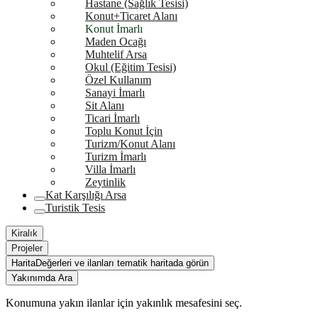
Hastane (Sağlık Tesisi)
Konut+Ticaret Alanı
Konut İmarlı
Maden Ocağı
Muhtelif Arsa
Okul (Eğitim Tesisi)
Özel Kullanım
Sanayi İmarlı
Sit Alanı
Ticari İmarlı
Toplu Konut İçin
Turizm/Konut Alanı
Turizm İmarlı
Villa İmarlı
Zeytinlik
Kat Karşılığı Arsa
Turistik Tesis
Kiralık
Projeler
Harita
Değerleri ve ilanları tematik haritada görün
Yakınımda Ara
Konumuna yakın ilanlar için yakınlık mesafesini seç.