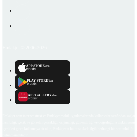
Emlakjet © 2006-2026
APP STORE
'dan
İNDİRİN
PLAY STORE
'dan
İNDİRİN
APP GALLERY
'den
İNDİRİN
Emlakjet.com internet sitesi ve Emlakjet mobil uygulamalarında kullanıcılar tarafından sağlana
ilan, bilgi, içerik ve görselin gerçekliği, orijinalliği, güvenilirliği ve doğruluğuna ilişkin soru
içerikleri giren kullanıcıya ait olup, Emlakjet'in bu hususlarla ilgili herhangi bir sorumluluğu
bulunmamaktadır.