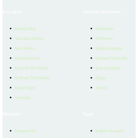
Kaynaklar
Emlakjet Hakkında
Emlakjet Blog
Hakkımızda
Satın Alma Rehberi
Ödüllerimiz
Satıcı Rehberi
Reklam Çözümleri
Kiralama Rehberi
Kurumsal Materyaller
Konut Kredisi Rehberi
İnsan Kaynakları
Ne Kadar Ödeyebilirim
İletişim
Emlak Değeri
Yardım
Verilerimiz
Hizmetler
Yasal
Danışman Bul
Kullanım Koşulları