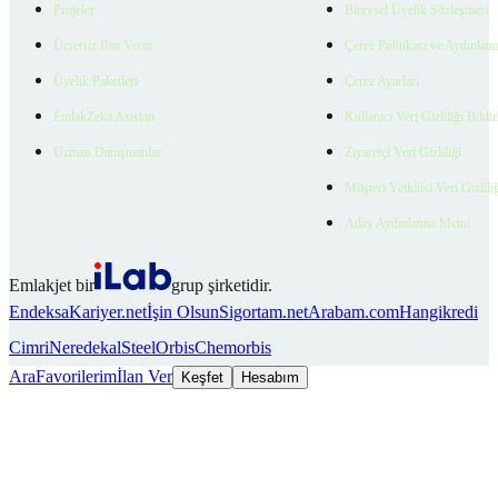
Projeler
Bireysel Üyelik Sözleşmesi
Ücretsiz İlan Verin
Çerez Politikası ve Aydınlat
Üyelik Paketleri
Çerez Ayarları
EmlakZeka Asistan
Kullanıcı Veri Gizliliği Bildi
Uzman Danışmanlar
Ziyaretçi Veri Gizliliği
Müşteri Yetkilisi Veri Gizlili
Aday Aydınlatma Metni
Emlakjet bir
grup şirketidir.
Endeksa
Kariyer.net
İşin Olsun
Sigortam.net
Arabam.com
Hangikredi
Cimri
Neredekal
SteelOrbis
Chemorbis
Ara
Favorilerim
İlan Ver
Keşfet
Hesabım