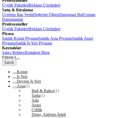
Profesyoneller
Üyelik Paketleri
Reklam Çözümleri
Satış & Kiralama
Ücretsiz İlan Verin
Değerini Öğren
Danışman Bul
Uzman
Danışmanlar
Profesyoneller
Üyelik Paketleri
Reklam Çözümleri
Piyasa
Satılık Konut Piyasası
Satılık Arsa Piyasası
Satılık Arazi
Piyasası
Satılık İş Yeri Piyasası
Kaynaklar
Satıcı Rehberi
Emlakjet Blog
Filtrele
3
Satılık
Konut
İş Yeri
Devren İş Yeri
Arsa
(2)
Bağ & Bahçe
(1)
Tarla
(1)
Ada
Arazi
Çiftlik
Depo, Antrepo İzinli