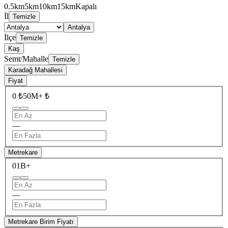
0.5km
5km
10km
15km
Kapalı
İl
Temizle
Antalya
İlçe
Temizle
Kaş
Semt/Mahalle
Temizle
Karadağ Mahallesi
Fiyat
0 ₺
50M+ ₺
—
Metrekare
0
1B+
—
Metrekare Birim Fiyatı