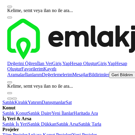
Kelime, semt veya ilan no ile ara...
Değerini Öğren
İlan Ver
Giriş Yap
Hesap Oluştur
Giriş Yap
Hesap
Oluştur
Favorilerim
Kayıtlı
Aramalar
İlanlarım
Değerlemelerim
Mesajlar
Bildirimler
Geri Bildirim
Kelime, semt veya ilan no ile ara...
Satılık
Kiralık
Yatırım
Danışmanlar
Sat
Konut
Satılık Konut
Satılık Daire
Yeni İlanlar
Haritada Ara
İş Yeri & Arsa
Satılık İş Yeri
Satılık Dükkan
Satılık Arsa
Satılık Tarla
Projeler
Tüm Projeler
Ankara Konut Projeleri
Yeni Projeler