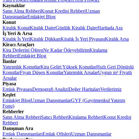
Kaynaklar
Satın Alma Rehberi
Konut Kredisi Rehberi
Uzman
Danışmanlar
Emlakjet Blog
Konut
Kiralık Konut
Kiralık Daire
Günlük Kiralık Daire
Haritada Ara
İş Yeri & Arsa
Kiralık İş Yeri
Kiralık Dükkan
Kiralık İş Yeri Piyasası
Kiralık Arsa
Kiracı Araçları
Kira Değerini Öğren
Ne Kadar Ödeyebilirim
Kiralama
Rehberi
Emlakjet Blog
İlanlar
Yatırımlık Konutlar
Kira Geliri Yüksek Konutlar
Hızlı Geri Dönüşlü
Konutlar
Fiyatı Düşen Konutlar
Yatırımlık Arsalar
Uygun m² Fiyatlı
Arsalar
Piyasa
Emlak Piyasası
Demografi Analizi
Değer Haritaları
Verilerimiz
Keşfet
Emlakjet Blog
Uzman Danışmanlar
GYF (Gayrimenkul Yatırım
Fonu)
Rehberler
Satın Alma Rehberi
Satıcı Rehberi
Kiralama Rehberi
Konut Kredisi
Rehberi
Danışman Ara
Emlak Danışmanları
Emlak Ofisleri
Uzman Danışmanlar