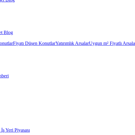
et Blog
onutlar
Fiyatı Düşen Konutlar
Yatırımlık Arsalar
Uygun m² Fiyatlı Arsala
hberi
k İş Yeri Piyasası