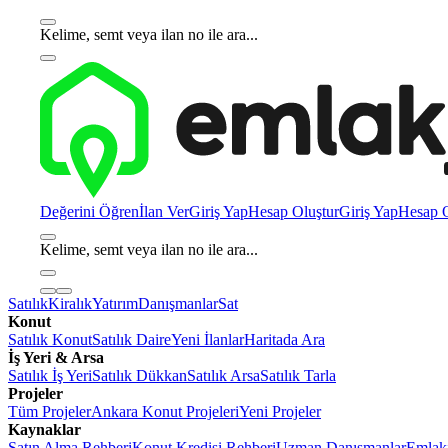
Kelime, semt veya ilan no ile ara...
Değerini Öğren
İlan Ver
Giriş Yap
Hesap Oluştur
Giriş Yap
Hesap O
Kelime, semt veya ilan no ile ara...
Satılık
Kiralık
Yatırım
Danışmanlar
Sat
Konut
Satılık Konut
Satılık Daire
Yeni İlanlar
Haritada Ara
İş Yeri & Arsa
Satılık İş Yeri
Satılık Dükkan
Satılık Arsa
Satılık Tarla
Projeler
Tüm Projeler
Ankara Konut Projeleri
Yeni Projeler
Kaynaklar
Satın Alma Rehberi
Konut Kredisi Rehberi
Uzman Danışmanlar
Emlakj