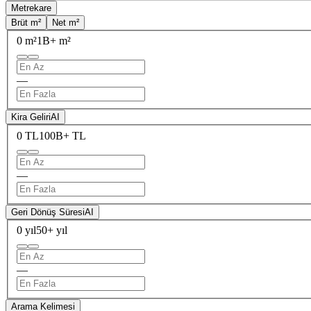
Metrekare
Brüt m²
Net m²
0 m²
1B+ m²
—
Kira Geliri
AI
0 TL
100B+ TL
—
Geri Dönüş Süresi
AI
0 yıl
50+ yıl
—
Arama Kelimesi