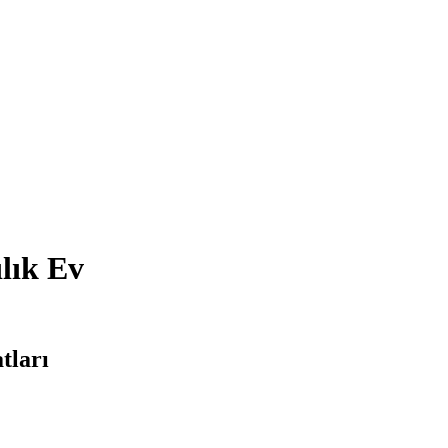
lık Ev
tları