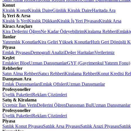
Konut
Kiralık Konut
Kiralık Daire
Günlük Kiralık Daire
Haritada Ara
İş Yeri & Arsa
Kiralık İş Yeri
Kiralık Dükkan
Kiralık İş Yeri Piyasası
Kiralık Arsa
Kiracı Araçları
Kira Değerini Öğren
Ne Kadar Ödeyebilirim
Kiralama Rehberi
Emlakj
İlanlar
Yatırımlık Konutlar
Kira Geliri Yüksek Konutlar
Hızlı Geri Dönüşlü K
Piyasa
Emlak Piyasası
Demografi Analizi
Değer Haritaları
Verilerimiz
Keşfet
Emlakjet Blog
Uzman Danışmanlar
GYF (Gayrimenkul Yatırım Fonu)
Rehberler
Satın Alma Rehberi
Satıcı Rehberi
Kiralama Rehberi
Konut Kredisi Re
Danışman Ara
Emlak Danışmanları
Emlak Ofisleri
Uzman Danışmanlar
Profesyoneller
Üyelik Paketleri
Reklam Çözümleri
Satış & Kiralama
Ücretsiz İlan Verin
Değerini Öğren
Danışman Bul
Uzman Danışmanlar
Profesyoneller
Üyelik Paketleri
Reklam Çözümleri
Piyasa
Satılık Konut Piyasası
Satılık Arsa Piyasası
Satılık Arazi Piyasası
Satılı