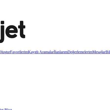
luştur
Favorilerim
Kayıtlı Aramalar
İlanlarım
Değerlemelerim
Mesajlar
Bi
et Blog