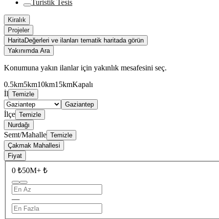
Turistik Tesis
Kiralık
Projeler
Harita
Değerleri ve ilanları tematik haritada görün
Yakınımda Ara
Konumuna yakın ilanlar için yakınlık mesafesini seç.
0.5km
5km
10km
15km
Kapalı
İl
Temizle
Gaziantep
İlçe
Temizle
Nurdağı
Semt/Mahalle
Temizle
Çakmak Mahallesi
Fiyat
0 ₺
50M+ ₺
—