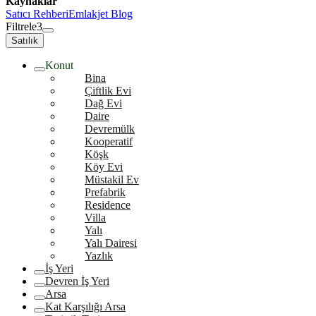
Kaynaklar
Satıcı Rehberi
Emlakjet Blog
Filtrele
3
Satılık
Konut
Bina
Çiftlik Evi
Dağ Evi
Daire
Devremülk
Kooperatif
Köşk
Köy Evi
Müstakil Ev
Prefabrik
Residence
Villa
Yalı
Yalı Dairesi
Yazlık
İş Yeri
Devren İş Yeri
Arsa
Kat Karşılığı Arsa