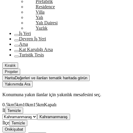
Prefabrik
Residence
Villa
Yalı
Yalı Dairesi
Yazlık
İş Yeri
Devren İş Yeri
Arsa
Kat Karşılığı Arsa
Turistik Tesis
Kiralık
Projeler
Harita
Değerleri ve ilanları tematik haritada görün
Yakınımda Ara
Konumuna yakın ilanlar için yakınlık mesafesini seç.
0.5km
5km
10km
15km
Kapalı
İl
Temizle
Kahramanmaraş
İlçe
Temizle
Onikişubat