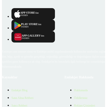
APP STORE
'dan
İNDİRİN
PLAY STORE
'dan
İNDİRİN
APP GALLERY
'den
İNDİRİN
Emlakjet.com internet sitesi ve Emlakjet mobil uygulamalarında kullanıcılar tarafından sağlana
ilan, bilgi, içerik ve görselin gerçekliği, orijinalliği, güvenilirliği ve doğruluğuna ilişkin soru
içerikleri giren kullanıcıya ait olup, Emlakjet'in bu hususlarla ilgili herhangi bir sorumluluğu
bulunmamaktadır.
Kaynaklar
Emlakjet Hakkında
Emlakjet Blog
Hakkımızda
Satın Alma Rehberi
Ödüllerimiz
Satıcı Rehberi
Reklam Çözümleri