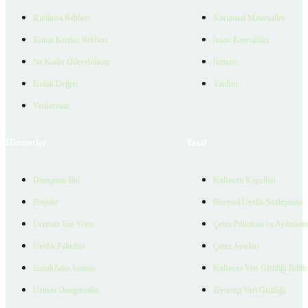
Kiralama Rehberi
Kurumsal Materyaller
Konut Kredisi Rehberi
İnsan Kaynakları
Ne Kadar Ödeyebilirim
İletişim
Emlak Değeri
Yardım
Verilerimiz
Hizmetler
Yasal
Danışman Bul
Kullanım Koşulları
Projeler
Bireysel Üyelik Sözleşmesi
Ücretsiz İlan Verin
Çerez Politikası ve Aydınlat
Üyelik Paketleri
Çerez Ayarları
EmlakZeka Asistan
Kullanıcı Veri Gizliliği Bildi
Uzman Danışmanlar
Ziyaretçi Veri Gizliliği