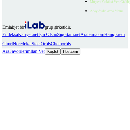
Müşteri Yetkilisi Veri Gizlili
Aday Aydınlatma Metni
Emlakjet bir
grup şirketidir.
Endeksa
Kariyer.net
İşin Olsun
Sigortam.net
Arabam.com
Hangikredi
Cimri
Neredekal
SteelOrbis
Chemorbis
Ara
Favorilerim
İlan Ver
Keşfet
Hesabım