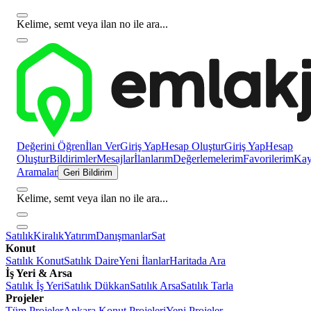
Kelime, semt veya ilan no ile ara...
Değerini Öğren
İlan Ver
Giriş Yap
Hesap Oluştur
Giriş Yap
Hesap
Oluştur
Bildirimler
Mesajlar
İlanlarım
Değerlemelerim
Favorilerim
Kayı
Aramalar
Geri Bildirim
Kelime, semt veya ilan no ile ara...
Satılık
Kiralık
Yatırım
Danışmanlar
Sat
Konut
Satılık Konut
Satılık Daire
Yeni İlanlar
Haritada Ara
İş Yeri & Arsa
Satılık İş Yeri
Satılık Dükkan
Satılık Arsa
Satılık Tarla
Projeler
Tüm Projeler
Ankara Konut Projeleri
Yeni Projeler