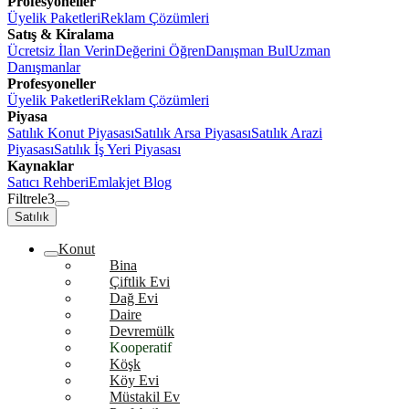
Profesyoneller
Üyelik Paketleri
Reklam Çözümleri
Satış & Kiralama
Ücretsiz İlan Verin
Değerini Öğren
Danışman Bul
Uzman
Danışmanlar
Profesyoneller
Üyelik Paketleri
Reklam Çözümleri
Piyasa
Satılık Konut Piyasası
Satılık Arsa Piyasası
Satılık Arazi
Piyasası
Satılık İş Yeri Piyasası
Kaynaklar
Satıcı Rehberi
Emlakjet Blog
Filtrele
3
Satılık
Konut
Bina
Çiftlik Evi
Dağ Evi
Daire
Devremülk
Kooperatif
Köşk
Köy Evi
Müstakil Ev