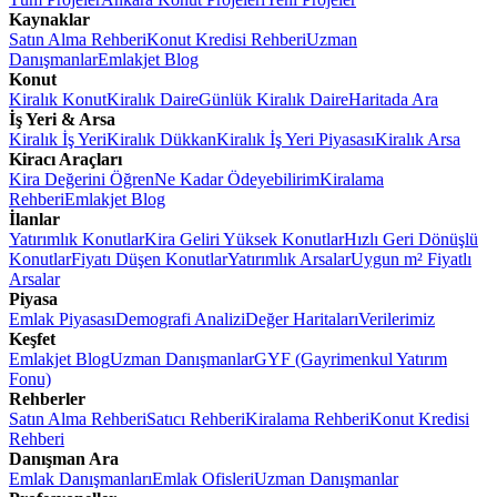
Kaynaklar
Satın Alma Rehberi
Konut Kredisi Rehberi
Uzman
Danışmanlar
Emlakjet Blog
Konut
Kiralık Konut
Kiralık Daire
Günlük Kiralık Daire
Haritada Ara
İş Yeri & Arsa
Kiralık İş Yeri
Kiralık Dükkan
Kiralık İş Yeri Piyasası
Kiralık Arsa
Kiracı Araçları
Kira Değerini Öğren
Ne Kadar Ödeyebilirim
Kiralama
Rehberi
Emlakjet Blog
İlanlar
Yatırımlık Konutlar
Kira Geliri Yüksek Konutlar
Hızlı Geri Dönüşlü
Konutlar
Fiyatı Düşen Konutlar
Yatırımlık Arsalar
Uygun m² Fiyatlı
Arsalar
Piyasa
Emlak Piyasası
Demografi Analizi
Değer Haritaları
Verilerimiz
Keşfet
Emlakjet Blog
Uzman Danışmanlar
GYF (Gayrimenkul Yatırım
Fonu)
Rehberler
Satın Alma Rehberi
Satıcı Rehberi
Kiralama Rehberi
Konut Kredisi
Rehberi
Danışman Ara
Emlak Danışmanları
Emlak Ofisleri
Uzman Danışmanlar