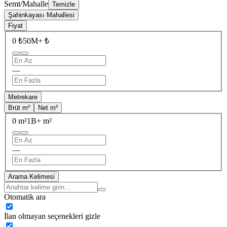
Semt/Mahalle
Temizle
Şahinkayası Mahallesi
Fiyat
0 ₺
50M+ ₺
—
Metrekare
Brüt m²
Net m²
0 m²
1B+ m²
—
Arama Kelimesi
Otomatik ara
İlan olmayan seçenekleri gizle