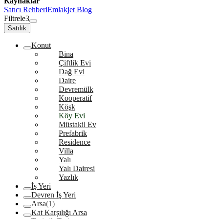
Kaynaklar
Satıcı Rehberi
Emlakjet Blog
Filtrele
3
Satılık
Konut
Bina
Çiftlik Evi
Dağ Evi
Daire
Devremülk
Kooperatif
Köşk
Köy Evi
Müstakil Ev
Prefabrik
Residence
Villa
Yalı
Yalı Dairesi
Yazlık
İş Yeri
Devren İş Yeri
Arsa
(1)
Kat Karşılığı Arsa