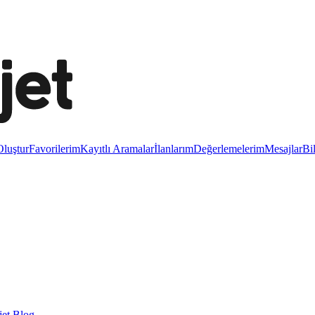
luştur
Favorilerim
Kayıtlı Aramalar
İlanlarım
Değerlemelerim
Mesajlar
Bi
et Blog