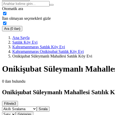
Otomatik ara
İlan olmayan seçenekleri gizle
Ara (0 ilan)
Ana Sayfa
Satılık Köy Evi
Kahramanmaraş Satılık Köy Evi
Kahramanmaraş Onikişubat Satılık Köy Evi
Onikişubat Süleymanlı Mahallesi Satılık Köy Evi
Onikişubat Süleymanlı Mahalles
0
ilan bulundu
Onikişubat Süleymanlı Mahallesi Satılık K
Filtrele
3
Sırala
Görünüm