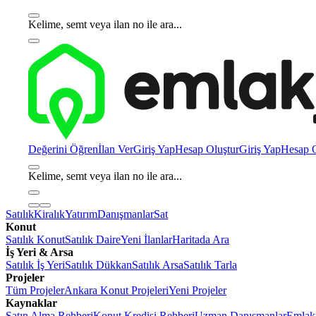
Kelime, semt veya ilan no ile ara...
Değerini Öğren
İlan Ver
Giriş Yap
Hesap Oluştur
Giriş Yap
Hesap O
Kelime, semt veya ilan no ile ara...
Satılık
Kiralık
Yatırım
Danışmanlar
Sat
Konut
Satılık Konut
Satılık Daire
Yeni İlanlar
Haritada Ara
İş Yeri & Arsa
Satılık İş Yeri
Satılık Dükkan
Satılık Arsa
Satılık Tarla
Projeler
Tüm Projeler
Ankara Konut Projeleri
Yeni Projeler
Kaynaklar
Satın Alma Rehberi
Konut Kredisi Rehberi
Uzman Danışmanlar
Emlakj