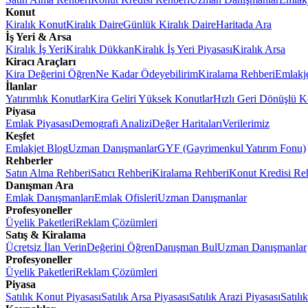
Konut
Kiralık Konut
Kiralık Daire
Günlük Kiralık Daire
Haritada Ara
İş Yeri & Arsa
Kiralık İş Yeri
Kiralık Dükkan
Kiralık İş Yeri Piyasası
Kiralık Arsa
Kiracı Araçları
Kira Değerini Öğren
Ne Kadar Ödeyebilirim
Kiralama Rehberi
Emlakj
İlanlar
Yatırımlık Konutlar
Kira Geliri Yüksek Konutlar
Hızlı Geri Dönüşlü K
Piyasa
Emlak Piyasası
Demografi Analizi
Değer Haritaları
Verilerimiz
Keşfet
Emlakjet Blog
Uzman Danışmanlar
GYF (Gayrimenkul Yatırım Fonu)
Rehberler
Satın Alma Rehberi
Satıcı Rehberi
Kiralama Rehberi
Konut Kredisi Re
Danışman Ara
Emlak Danışmanları
Emlak Ofisleri
Uzman Danışmanlar
Profesyoneller
Üyelik Paketleri
Reklam Çözümleri
Satış & Kiralama
Ücretsiz İlan Verin
Değerini Öğren
Danışman Bul
Uzman Danışmanlar
Profesyoneller
Üyelik Paketleri
Reklam Çözümleri
Piyasa
Satılık Konut Piyasası
Satılık Arsa Piyasası
Satılık Arazi Piyasası
Satılı