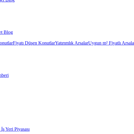
et Blog
onutlar
Fiyatı Düşen Konutlar
Yatırımlık Arsalar
Uygun m² Fiyatlı Arsala
hberi
k İş Yeri Piyasası