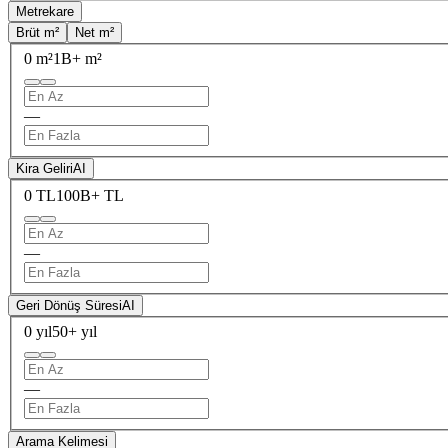
Metrekare
Brüt m²
Net m²
0 m²
1B+ m²
—
Kira Geliri
AI
0 TL
100B+ TL
—
Geri Dönüş Süresi
AI
0 yıl
50+ yıl
—
Arama Kelimesi