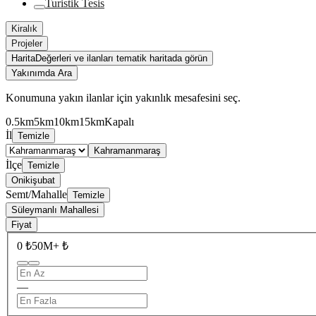
Turistik Tesis
Kiralık
Projeler
Harita
Değerleri ve ilanları tematik haritada görün
Yakınımda Ara
Konumuna yakın ilanlar için yakınlık mesafesini seç.
0.5km
5km
10km
15km
Kapalı
İl
Temizle
Kahramanmaraş
İlçe
Temizle
Onikişubat
Semt/Mahalle
Temizle
Süleymanlı Mahallesi
Fiyat
0 ₺
50M+ ₺
—