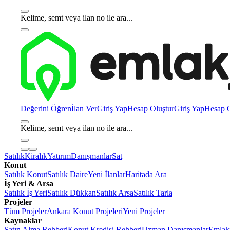
Kelime, semt veya ilan no ile ara...
Değerini Öğren
İlan Ver
Giriş Yap
Hesap Oluştur
Giriş Yap
Hesap O
Kelime, semt veya ilan no ile ara...
Satılık
Kiralık
Yatırım
Danışmanlar
Sat
Konut
Satılık Konut
Satılık Daire
Yeni İlanlar
Haritada Ara
İş Yeri & Arsa
Satılık İş Yeri
Satılık Dükkan
Satılık Arsa
Satılık Tarla
Projeler
Tüm Projeler
Ankara Konut Projeleri
Yeni Projeler
Kaynaklar
Satın Alma Rehberi
Konut Kredisi Rehberi
Uzman Danışmanlar
Emlakj