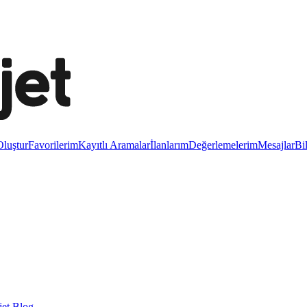
luştur
Favorilerim
Kayıtlı Aramalar
İlanlarım
Değerlemelerim
Mesajlar
Bi
et Blog