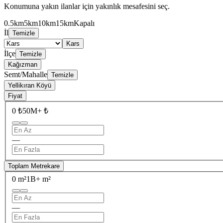
Konumuna yakın ilanlar için yakınlık mesafesini seç.
0.5km
5km
10km
15km
Kapalı
İl
Temizle
Kars
İlçe
Temizle
Kağızman
Semt/Mahalle
Temizle
Yellikıran Köyü
Fiyat
0 ₺
50M+ ₺
—
Toplam Metrekare
0 m²
1B+ m²
—