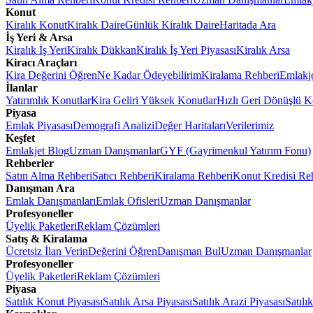
Konut
Kiralık Konut
Kiralık Daire
Günlük Kiralık Daire
Haritada Ara
İş Yeri & Arsa
Kiralık İş Yeri
Kiralık Dükkan
Kiralık İş Yeri Piyasası
Kiralık Arsa
Kiracı Araçları
Kira Değerini Öğren
Ne Kadar Ödeyebilirim
Kiralama Rehberi
Emlakj
İlanlar
Yatırımlık Konutlar
Kira Geliri Yüksek Konutlar
Hızlı Geri Dönüşlü K
Piyasa
Emlak Piyasası
Demografi Analizi
Değer Haritaları
Verilerimiz
Keşfet
Emlakjet Blog
Uzman Danışmanlar
GYF (Gayrimenkul Yatırım Fonu)
Rehberler
Satın Alma Rehberi
Satıcı Rehberi
Kiralama Rehberi
Konut Kredisi Re
Danışman Ara
Emlak Danışmanları
Emlak Ofisleri
Uzman Danışmanlar
Profesyoneller
Üyelik Paketleri
Reklam Çözümleri
Satış & Kiralama
Ücretsiz İlan Verin
Değerini Öğren
Danışman Bul
Uzman Danışmanlar
Profesyoneller
Üyelik Paketleri
Reklam Çözümleri
Piyasa
Satılık Konut Piyasası
Satılık Arsa Piyasası
Satılık Arazi Piyasası
Satılı