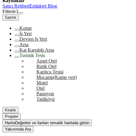
Kaynaklar
Satıcı Rehberi
Emlakjet Blog
Filtrele
3
Satılık
Konut
İş Yeri
Devren İş Yeri
Arsa
Kat Karşılığı Arsa
Turistik Tesis
Apart Otel
Butik Otel
Kaplıca Tesisi
Mocamp(Kamp yeri)
Motel
Otel
Pansiyon
Tatilköyü
Kiralık
Projeler
Harita
Değerleri ve ilanları tematik haritada görün
Yakınımda Ara