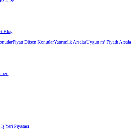
et Blog
onutlar
Fiyatı Düşen Konutlar
Yatırımlık Arsalar
Uygun m² Fiyatlı Arsala
hberi
k İş Yeri Piyasası