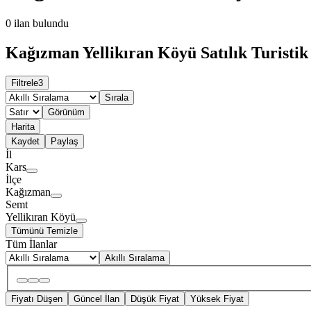
0
ilan bulundu
Kağızman Yellikıran Köyü Satılık Turistik 
Filtrele
3
Sırala
Görünüm
Harita
Kaydet
Paylaş
İl
Kars
İlçe
Kağızman
Semt
Yellikıran Köyü
Tümünü Temizle
Tüm İlanlar
Akıllı Sıralama
Fiyatı Düşen
Güncel İlan
Düşük Fiyat
Yüksek Fiyat