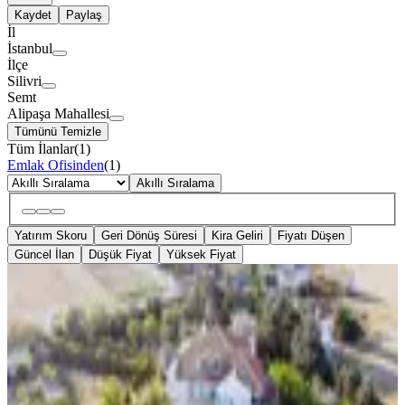
Kaydet
Paylaş
İl
İstanbul
İlçe
Silivri
Semt
Alipaşa Mahallesi
Tümünü Temizle
Tüm İlanlar
(
1
)
Emlak Ofisinden
(
1
)
Akıllı Sıralama
Yatırım Skoru
Geri Dönüş Süresi
Kira Geliri
Fiyatı Düşen
Güncel İlan
Düşük Fiyat
Yüksek Fiyat
KOMBİLİ
Silivri Alipaşada Ticari + Konut
İmarlı, Havuzlu Villa
Silivri, Alipaşa Mahallesi
6+1
·
350 m²
·
10.04.2026