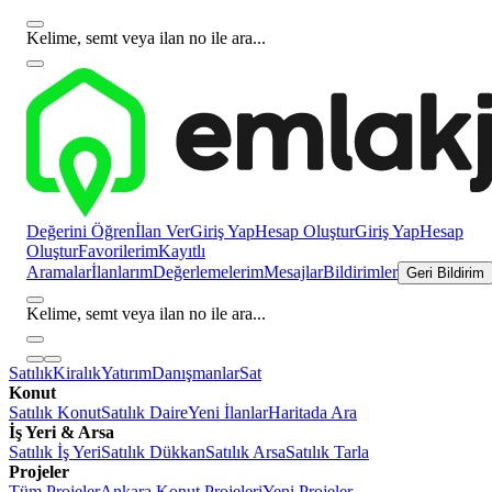
Kelime, semt veya ilan no ile ara...
Değerini Öğren
İlan Ver
Giriş Yap
Hesap Oluştur
Giriş Yap
Hesap
Oluştur
Favorilerim
Kayıtlı
Aramalar
İlanlarım
Değerlemelerim
Mesajlar
Bildirimler
Geri Bildirim
Kelime, semt veya ilan no ile ara...
Satılık
Kiralık
Yatırım
Danışmanlar
Sat
Konut
Satılık Konut
Satılık Daire
Yeni İlanlar
Haritada Ara
İş Yeri & Arsa
Satılık İş Yeri
Satılık Dükkan
Satılık Arsa
Satılık Tarla
Projeler
Tüm Projeler
Ankara Konut Projeleri
Yeni Projeler