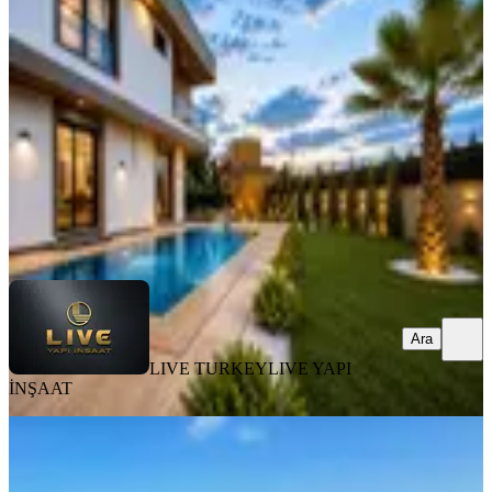
Silivri, Kavaklı İstiklal Mahallesi
7+1
·
450 m²
·
26.07.2026
23.400.000 ₺
LIVE TURKEY
LIVE YAPI İNŞAAT
Ara
Ara
LIVE TURKEY
LIVE YAPI
İNŞAAT
SIFIR BİNA
İstanbul Silivri Sancaktepe'de 5 + 1
Sıfır Villa