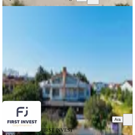
EŞYALI
Silivri Kınalıtepe Sitesinde Satılık 3+2
Villa Denize 100 Metre
Silivri, Çanta Balaban Mahallesi
3+2
·
225 m²
·
30.07.2026
10.000.000 ₺
FIRST INVEST GAYRİMENKUL
Salim Erçıkan
Ara
Ara
FIRST INVEST