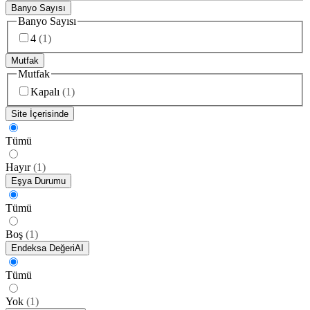
Banyo Sayısı
Banyo Sayısı
4
(
1
)
Mutfak
Mutfak
Kapalı
(
1
)
Site İçerisinde
Tümü
Hayır
(
1
)
Eşya Durumu
Tümü
Boş
(
1
)
Endeksa Değeri
AI
Tümü
Yok
(
1
)