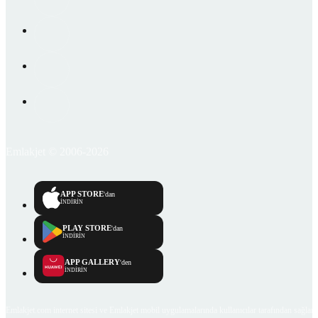
Emlakjet © 2006-2026
APP STORE
'dan
İNDİRİN
PLAY STORE
'dan
İNDİRİN
APP GALLERY
'den
İNDİRİN
Emlakjet.com internet sitesi ve Emlakjet mobil uygulamalarında kullanıcılar tarafından sağlana