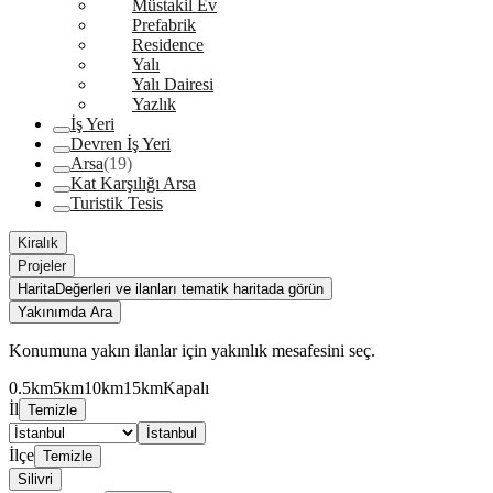
Müstakil Ev
Prefabrik
Residence
Yalı
Yalı Dairesi
Yazlık
İş Yeri
Devren İş Yeri
Arsa
(19)
Kat Karşılığı Arsa
Turistik Tesis
Kiralık
Projeler
Harita
Değerleri ve ilanları tematik haritada görün
Yakınımda Ara
Konumuna yakın ilanlar için yakınlık mesafesini seç.
0.5km
5km
10km
15km
Kapalı
İl
Temizle
İstanbul
İlçe
Temizle
Silivri