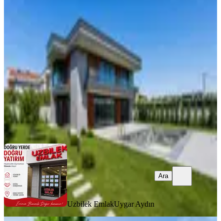
Silivri Ortaköy'de Akıllı Ev Sistemli
Lüks 7+1 Villa | Havuzlu
Silivri, Ortaköy Mahallesi
7+1
·
350 m²
·
27.07.2026
29.500.000 ₺
Uzbilek Emlak
Uygar Aydın
Ara
Ara
Uzbilek Emlak
Uygar Aydın
MANZARALI