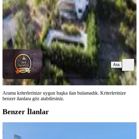
155.000.000 ₺
Family Gayrimenkul
Emre Çatanak
Ara
Ara
Family Gayrimenkul
Emre Çatanak
Arama kriterlerinize uygun başka ilan bulamadık.
Kriterlerinize
benzer ilanlara göz atabilirsiniz.
Benzer İlanlar
ÖNE ÇIKAN
Acil Satılık Uygun Masrafsız Villa