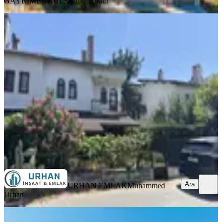
GAYRİMENKUL
Salim Erçıkan
EŞYALI
Silivri'de Denize 70 Metre Mesafede
4+1 Satılık Villa
Silivri, Semizkumlar Mahallesi
4+1
·
145 m²
·
30.07.2026
9.250.000 ₺
URHAN EMLAK
Muhammed Urhan
Ara
Ara
URHAN EMLAK
Muhammed
Urhan
MANZARALI
Silivri Kınalıtepe Sitesinde Satılık 3+2