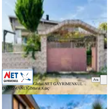
%
7
Silivri Beycilerde İskanlı Satılık Villa
Silivri, Beyciler Mahallesi
3+1
·
135 m²
·
27.07.2026
9.500.000 ₺
10.250.000 ₺
Global NET GAYRİMENKUL DANIŞMANLIĞI
Murat Kılıç
Ara
Ara
Global NET GAYRİMENKUL
DANIŞMANLIĞI
Murat Kılıç
SIFIR BİNA
Silivri'de Havuzlu Site İçi Lüks Villa
Geniş Bahçe Modern Mimari