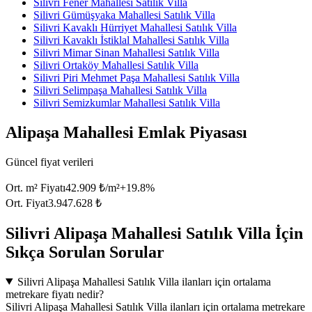
Silivri Fener Mahallesi Satılık Villa
Silivri Gümüşyaka Mahallesi Satılık Villa
Silivri Kavaklı Hürriyet Mahallesi Satılık Villa
Silivri Kavaklı İstiklal Mahallesi Satılık Villa
Silivri Mimar Sinan Mahallesi Satılık Villa
Silivri Ortaköy Mahallesi Satılık Villa
Silivri Piri Mehmet Paşa Mahallesi Satılık Villa
Silivri Selimpaşa Mahallesi Satılık Villa
Silivri Semizkumlar Mahallesi Satılık Villa
Alipaşa Mahallesi Emlak Piyasası
Güncel fiyat verileri
Ort. m² Fiyatı
42.909 ₺/m²
+
19.8
%
Ort. Fiyat
3.947.628 ₺
Silivri Alipaşa Mahallesi Satılık Villa İçin
Sıkça Sorulan Sorular
Silivri Alipaşa Mahallesi Satılık Villa ilanları için ortalama
metrekare fiyatı nedir?
Silivri Alipaşa Mahallesi Satılık Villa ilanları için ortalama metrekare