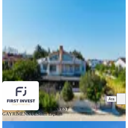
Villa Denize 100 Metre
Silivri, Çanta Balaban Mahallesi
3+2
·
225 m²
·
29.07.2026
10.000.000 ₺
FIRST INVEST GAYRİMENKUL
Salim Erçıkan
Ara
Ara
FIRST INVEST
GAYRİMENKUL
Salim Erçıkan
SIFIR BİNA