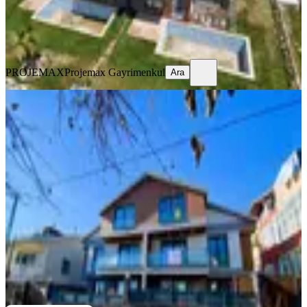
PROJEMAX
Projemax Gayrimenkul
Ara
PROJEMAX
Projemax Gayrimenkul
Ara
SIFIR BİNA
Fiyatı Düşürdük Araptepe Mevkii
Satılık Full Lebiderya Villa
Silivri, Selimpaşa Mahallesi
7+2
·
463 m²
·
01.08.2026
19.900.000 ₺
edm yapı gayrimenkul
Metin Özdoğan
Ara