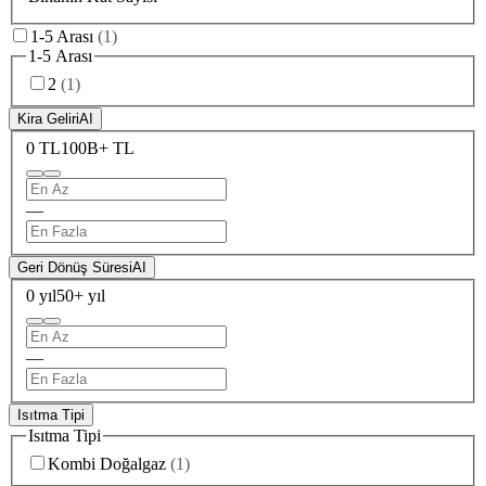
1-5 Arası
(
1
)
1-5 Arası
2
(
1
)
Kira Geliri
AI
0 TL
100B+ TL
—
Geri Dönüş Süresi
AI
0 yıl
50+ yıl
—
Isıtma Tipi
Isıtma Tipi
Kombi Doğalgaz
(
1
)