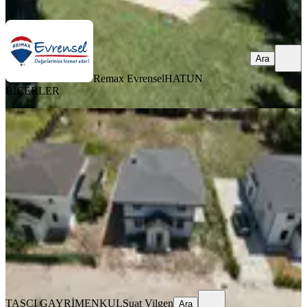
Ara
Ara
Remax Evrensel
HATUN
BİÇERLER
MANZARALI
Silivri Kınalı Evleri'nde Havuzlu,
Bahçeli, Müstakil, Lüks Villa
Silivri, Çanta Balaban Mahallesi
4+1
·
685 m²
·
30.07.2026
14.890.000 ₺
TAŞCI GAYRİMENKUL
Suat Vilgen
Ara
TAŞCI GAYRİMENKUL
Suat Vilgen
Ara