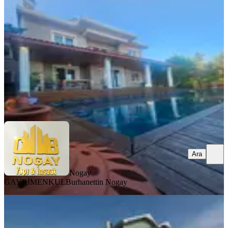
Silivri, Ortaköy Mahallesi
5+1
·
320 m²
·
05.08.2026
14.550.000 ₺
Nogay GAYRİMENKUL
Burhanettin Nogay
Ara
Ara
Nogay
GAYRİMENKUL
Burhanettin Nogay
YENİ
Silivri Kavaklı Mahallesinde Satılık
Müstakil Villa