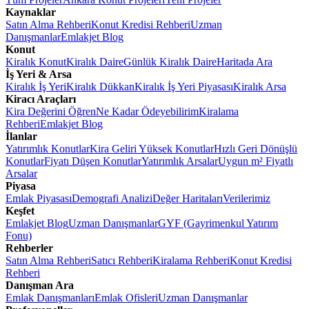
Kaynaklar
Satın Alma Rehberi
Konut Kredisi Rehberi
Uzman
Danışmanlar
Emlakjet Blog
Konut
Kiralık Konut
Kiralık Daire
Günlük Kiralık Daire
Haritada Ara
İş Yeri & Arsa
Kiralık İş Yeri
Kiralık Dükkan
Kiralık İş Yeri Piyasası
Kiralık Arsa
Kiracı Araçları
Kira Değerini Öğren
Ne Kadar Ödeyebilirim
Kiralama
Rehberi
Emlakjet Blog
İlanlar
Yatırımlık Konutlar
Kira Geliri Yüksek Konutlar
Hızlı Geri Dönüşlü
Konutlar
Fiyatı Düşen Konutlar
Yatırımlık Arsalar
Uygun m² Fiyatlı
Arsalar
Piyasa
Emlak Piyasası
Demografi Analizi
Değer Haritaları
Verilerimiz
Keşfet
Emlakjet Blog
Uzman Danışmanlar
GYF (Gayrimenkul Yatırım
Fonu)
Rehberler
Satın Alma Rehberi
Satıcı Rehberi
Kiralama Rehberi
Konut Kredisi
Rehberi
Danışman Ara
Emlak Danışmanları
Emlak Ofisleri
Uzman Danışmanlar