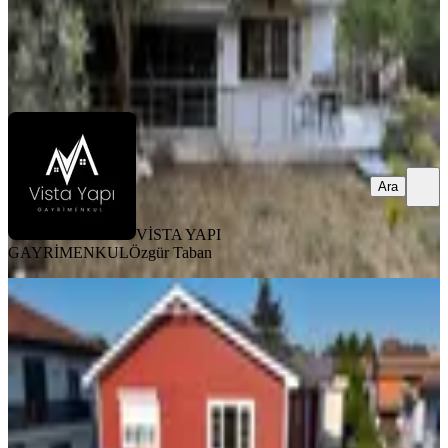
VİSTA YAPI GAYRİMENKUL
Özgür Taban
Ara
Ara
VİSTA YAPI
GAYRİMENKUL
Özgür Taban
YENİ
Silivri Klassis Bölgesi Deniz Manzaralı
3+1 Ahşap İkiz Villa
Silivri, Mimar Sinan Mahallesi
3+1
·
130 m²
·
05.08.2026
11.500.000 ₺