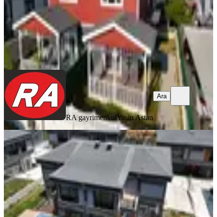
RA gayrimenkul
Yasin Astan
Ara
Ara
RA gayrimenkul
Yasin Astan
SIFIR BİNA
Projemax'tan 7/24 Güvenlikli 4+1
400m2 Lüx Fırsat Sıfır Villa
Silivri, Selimpaşa Mahallesi
4+1
·
400 m²
·
06.08.2026
22.000.000 ₺