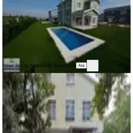
Silivri, Kavaklı Hürriyet Mahallesi
3+1
·
215 m²
·
06.08.2026
17.500.000 ₺
Silivri Turyap Temsilciliği
Cüneyt Erten
Ara
Silivri Turyap Temsilciliği
Cüneyt Erten
Ara
YENİ
Vista Yapı'dan Silivri Gümüşyaka'da
Ful Eşyalı Satılık Villa
Silivri, Gümüşyaka Mahallesi
5+2
·
180 m²
·
05.08.2026
8.800.000 ₺