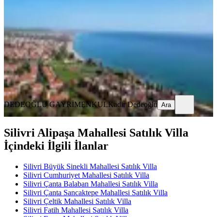
Silivri, Çanta Sancaktepe Mahallesi
5+1
·
360 m²
·
25.07.2026
19.200.000 ₺
DEDEOĞLU GAYRİMENKUL
Kadir Dedeoğlu
Ara
DEDEOĞLU GAYRİMENKUL
Kadir Dedeoğlu
Ara
Silivri Alipaşa Mahallesi Satılık Villa
İçindeki İlgili İlanlar
Silivri Büyük Sinekli Mahallesi Satılık Villa
Silivri Cumhuriyet Mahallesi Satılık Villa
Silivri Çanta Balaban Mahallesi Satılık Villa
Silivri Çanta Sancaktepe Mahallesi Satılık Villa
Silivri Çeltik Mahallesi Satılık Villa
Silivri Fatih Mahallesi Satılık Villa