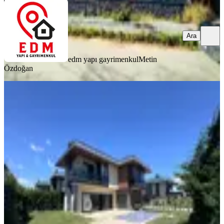
Ara
edm yapı gayrimenkul
Metin
Özdoğan
SIFIR BİNA
Silivri Kavaklı İskanlı Havuzlu Site İçi
Loft 5+1 Müstakil Villa
Silivri, Kavaklı İstiklal Mahallesi
5+1
·
280 m²
·
31.07.2026
26.500.000 ₺
Remax Evrensel
HATUN BİÇERLER