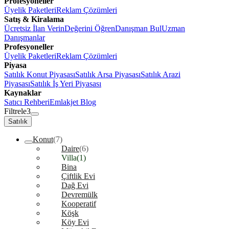
Profesyoneller
Üyelik Paketleri
Reklam Çözümleri
Satış & Kiralama
Ücretsiz İlan Verin
Değerini Öğren
Danışman Bul
Uzman
Danışmanlar
Profesyoneller
Üyelik Paketleri
Reklam Çözümleri
Piyasa
Satılık Konut Piyasası
Satılık Arsa Piyasası
Satılık Arazi
Piyasası
Satılık İş Yeri Piyasası
Kaynaklar
Satıcı Rehberi
Emlakjet Blog
Filtrele
3
Satılık
Konut
(7)
Daire
(6)
Villa
(1)
Bina
Çiftlik Evi
Dağ Evi
Devremülk
Kooperatif
Köşk
Köy Evi