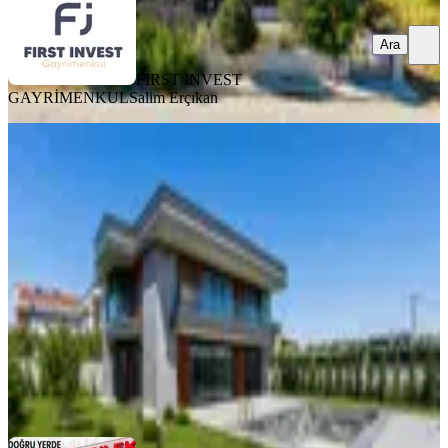
Ara
FIRST INVEST
GAYRİMENKUL
Salim Erçıkan
SIFIR BİNA
Silivri Ortaköy'de Akıllı Ev Sistemli
Lüks 7+1 Villa | Havuzlu
Silivri, Ortaköy Mahallesi
7+1
·
350 m²
·
27.07.2026
29.500.000 ₺
Uzbilek Emlak
Uygar Aydın
Ara