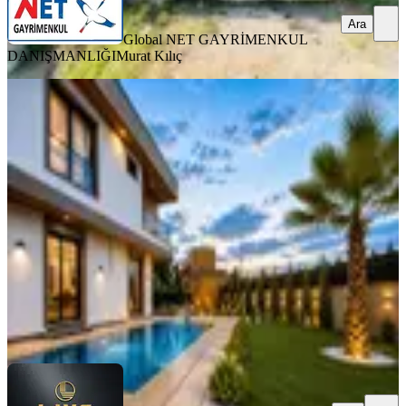
Ara
Global NET GAYRİMENKUL
DANIŞMANLIĞI
Murat Kılıç
SIFIR BİNA
Silivri'de Havuzlu Site İçi Lüks Villa
Geniş Bahçe Modern Mimari
Silivri, Kavaklı İstiklal Mahallesi
7+1
·
450 m²
·
26.07.2026
23.400.000 ₺
LIVE TURKEY
LIVE YAPI İNŞAAT
Ara