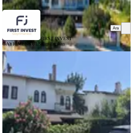
Ara
Ara
FIRST INVEST
GAYRİMENKUL
Salim Erçıkan
EŞYALI
Silivri'de Denize 70 Metre Mesafede
4+1 Satılık Villa
Silivri, Semizkumlar Mahallesi
4+1
·
145 m²
·
30.07.2026
9.250.000 ₺
URHAN EMLAK
Muhammed Urhan