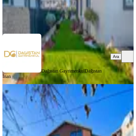
Dağıstan Gayrimenkul
Dağıstan İnan
Ara
Ara
Dağıstan Gayrimenkul
Dağıstan
İnan
SIFIR BİNA
Fiyatı Düşürdük Araptepe Mevkii
Satılık Full Lebiderya Villa
Silivri, Selimpaşa Mahallesi
7+2
·
463 m²
·
01.08.2026
19.900.000 ₺