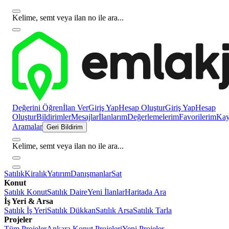
Kelime, semt veya ilan no ile ara...
Değerini Öğren
İlan Ver
Giriş Yap
Hesap Oluştur
Giriş Yap
Hesap
Oluştur
Bildirimler
Mesajlar
İlanlarım
Değerlemelerim
Favorilerim
Kayı
Aramalar
Geri Bildirim
Kelime, semt veya ilan no ile ara...
Satılık
Kiralık
Yatırım
Danışmanlar
Sat
Konut
Satılık Konut
Satılık Daire
Yeni İlanlar
Haritada Ara
İş Yeri & Arsa
Satılık İş Yeri
Satılık Dükkan
Satılık Arsa
Satılık Tarla
Projeler
Tüm Projeler
Ankara Konut Projeleri
Yeni Projeler