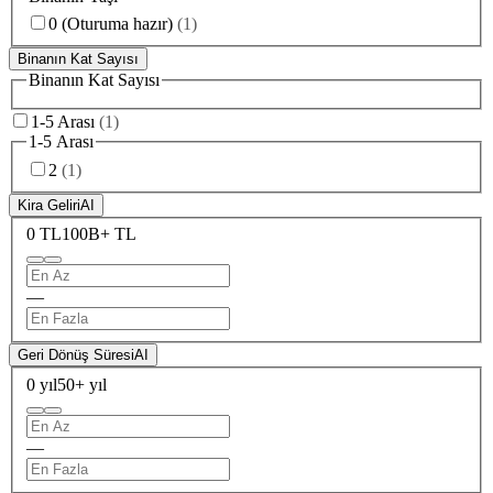
0 (Oturuma hazır)
(
1
)
Binanın Kat Sayısı
Binanın Kat Sayısı
1-5 Arası
(
1
)
1-5 Arası
2
(
1
)
Kira Geliri
AI
0 TL
100B+ TL
—
Geri Dönüş Süresi
AI
0 yıl
50+ yıl
—