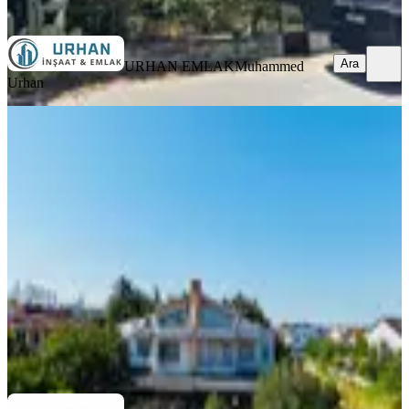
Ara
Ara
URHAN EMLAK
Muhammed
Urhan
MANZARALI
Silivri Kınalıtepe Sitesinde Satılık 3+2
Villa Denize 100 Metre
Silivri, Çanta Balaban Mahallesi
3+2
·
225 m²
·
29.07.2026
10.000.000 ₺
FIRST INVEST GAYRİMENKUL
Salim Erçıkan
Ara