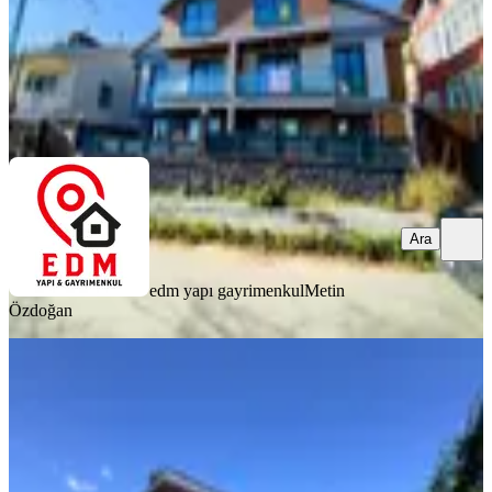
edm yapı gayrimenkul
Metin Özdoğan
Ara
Ara
edm yapı gayrimenkul
Metin
Özdoğan
SIFIR BİNA
Silivri Kavaklı İskanlı Havuzlu Site İçi
Loft 5+1 Müstakil Villa
Silivri, Kavaklı İstiklal Mahallesi
5+1
·
280 m²
·
31.07.2026