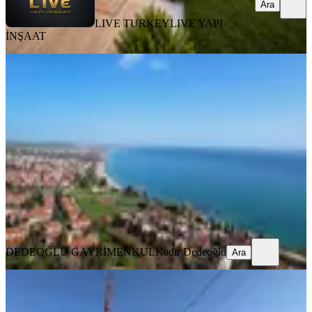
Ara
LIVE TURKEY
LIVE YAPI
İNŞAAT
SIFIR BİNA
İstanbul Silivri Sancaktepe'de 5 + 1
Sıfır Villa
Silivri, Çanta Sancaktepe Mahallesi
5+1
·
360 m²
·
25.07.2026
19.200.000 ₺
DEDEOĞLU GAYRİMENKUL
Kadir Dedeoğlu
Ara
DEDEOĞLU GAYRİMENKUL
Kadir Dedeoğlu
Ara
KOMBİLİ
Silivride 580m2 Satılık 4+2 Villa