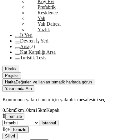
Köy Evi
Prefabrik
Residence
Yalı
Yalı Dairesi
Yazlık
İş Yeri
Devren İş Yeri
Arsa
(2)
Kat Karşılığı Arsa
Turistik Tesis
Kiralık
Projeler
Harita
Değerleri ve ilanları tematik haritada görün
Yakınımda Ara
Konumuna yakın ilanlar için yakınlık mesafesini seç.
0.5km
5km
10km
15km
Kapalı
İl
Temizle
İstanbul
İlçe
Temizle
Silivri