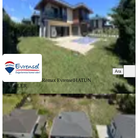
26.500.000 ₺
Remax Evrensel
HATUN BİÇERLER
Ara
Ara
Remax Evrensel
HATUN
BİÇERLER
MANZARALI
Silivri Kınalı Evleri'nde Havuzlu,
Bahçeli, Müstakil, Lüks Villa
Silivri, Çanta Balaban Mahallesi
4+1
·
685 m²
·
30.07.2026