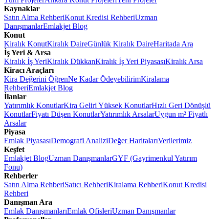
Kaynaklar
Satın Alma Rehberi
Konut Kredisi Rehberi
Uzman
Danışmanlar
Emlakjet Blog
Konut
Kiralık Konut
Kiralık Daire
Günlük Kiralık Daire
Haritada Ara
İş Yeri & Arsa
Kiralık İş Yeri
Kiralık Dükkan
Kiralık İş Yeri Piyasası
Kiralık Arsa
Kiracı Araçları
Kira Değerini Öğren
Ne Kadar Ödeyebilirim
Kiralama
Rehberi
Emlakjet Blog
İlanlar
Yatırımlık Konutlar
Kira Geliri Yüksek Konutlar
Hızlı Geri Dönüşlü
Konutlar
Fiyatı Düşen Konutlar
Yatırımlık Arsalar
Uygun m² Fiyatlı
Arsalar
Piyasa
Emlak Piyasası
Demografi Analizi
Değer Haritaları
Verilerimiz
Keşfet
Emlakjet Blog
Uzman Danışmanlar
GYF (Gayrimenkul Yatırım
Fonu)
Rehberler
Satın Alma Rehberi
Satıcı Rehberi
Kiralama Rehberi
Konut Kredisi
Rehberi
Danışman Ara
Emlak Danışmanları
Emlak Ofisleri
Uzman Danışmanlar