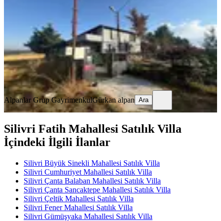
Silivri, Kurfallı Mahallesi
4+2
·
580 m²
·
25.07.2026
14.500.000 ₺
Alpanlar Grup Gayrimenkul
Gürkan alpan
Ara
Alpanlar Grup Gayrimenkul
Gürkan alpan
Ara
Silivri Fatih Mahallesi Satılık Villa
İçindeki İlgili İlanlar
Silivri Büyük Sinekli Mahallesi Satılık Villa
Silivri Cumhuriyet Mahallesi Satılık Villa
Silivri Çanta Balaban Mahallesi Satılık Villa
Silivri Çanta Sancaktepe Mahallesi Satılık Villa
Silivri Çeltik Mahallesi Satılık Villa
Silivri Fener Mahallesi Satılık Villa
Silivri Gümüşyaka Mahallesi Satılık Villa