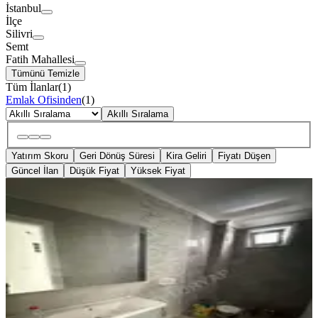
İstanbul
İlçe
Silivri
Semt
Fatih Mahallesi
Tümünü Temizle
Tüm İlanlar
(
1
)
Emlak Ofisinden
(
1
)
Akıllı Sıralama
Yatırım Skoru
Geri Dönüş Süresi
Kira Geliri
Fiyatı Düşen
Güncel İlan
Düşük Fiyat
Yüksek Fiyat
SIFIR BİNA
Fatih Mahallesi'nde Sıfır 4+1
Müstakil Villa
Silivri, Fatih Mahallesi
4+1
·
210 m²
·
20.05.2026
11.600.000 ₺