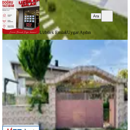
Ara
Uzbilek Emlak
Uygar Aydın
MANZARALI
%
7
Silivri Beycilerde İskanlı Satılık Villa
Silivri, Beyciler Mahallesi
3+1
·
135 m²
·
27.07.2026
9.500.000 ₺
10.250.000 ₺
Global NET GAYRİMENKUL DANIŞMANLIĞI
Murat Kılıç
Ara