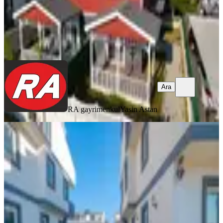
RA gayrimenkul
Yasin Astan
Ara
Ara
RA gayrimenkul
Yasin Astan
YENİ
Silivri Çanta'da 3+2 Modern
Tasarımlı Full Eşyalı Villa
Silivri, Çanta Sancaktepe Mahallesi
3+2
·
400 m²
·
03.08.2026
16.000.000 ₺