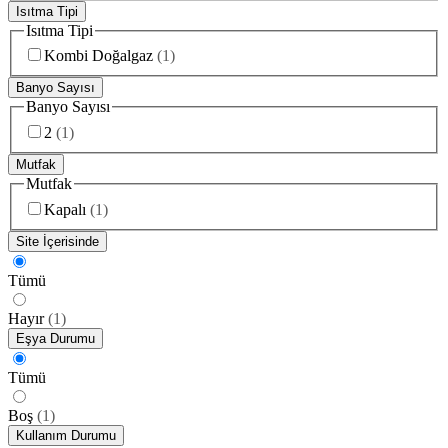
Isıtma Tipi
Isıtma Tipi
Kombi Doğalgaz
(
1
)
Banyo Sayısı
Banyo Sayısı
2
(
1
)
Mutfak
Mutfak
Kapalı
(
1
)
Site İçerisinde
Tümü
Hayır
(
1
)
Eşya Durumu
Tümü
Boş
(
1
)
Kullanım Durumu