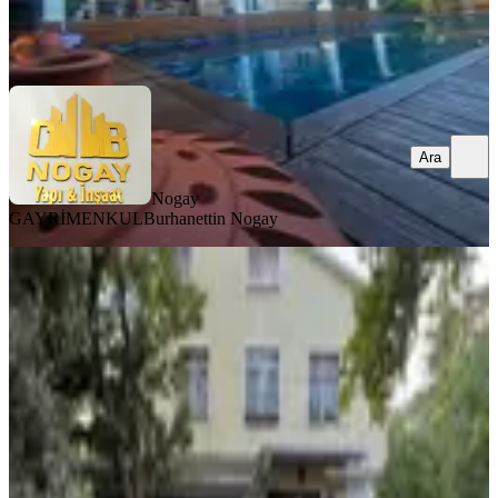
Nogay GAYRİMENKUL
Burhanettin Nogay
Ara
Ara
Nogay
GAYRİMENKUL
Burhanettin Nogay
YENİ
Vista Yapı'dan Silivri Gümüşyaka'da
Ful Eşyalı Satılık Villa
Silivri, Gümüşyaka Mahallesi
5+2
·
180 m²
·
05.08.2026
8.800.000 ₺