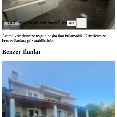
Silivri Turyap Temsilciliği
Cüneyt Erten
Ara
Silivri Turyap Temsilciliği
Cüneyt Erten
Ara
Arama kriterlerinize uygun başka ilan bulamadık.
Kriterlerinize
benzer ilanlara göz atabilirsiniz.
Benzer İlanlar
ÖNE ÇIKAN
Acil Satılık Uygun Masrafsız Villa
Silivri, Ortaköy Mahallesi
5+1
·
320 m²
·
05.08.2026
14.550.000 ₺