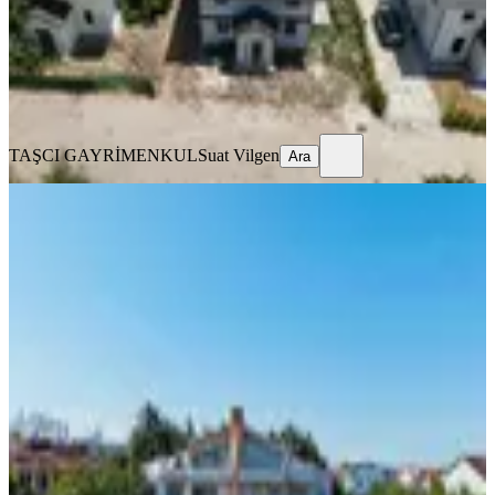
14.890.000 ₺
TAŞCI GAYRİMENKUL
Suat Vilgen
Ara
TAŞCI GAYRİMENKUL
Suat Vilgen
Ara
EŞYALI
Silivri Kınalıtepe Sitesinde Satılık 3+2
Villa Denize 100 Metre
Silivri, Çanta Balaban Mahallesi
3+2
·
225 m²
·
30.07.2026
10.000.000 ₺
FIRST INVEST GAYRİMENKUL
Salim Erçıkan