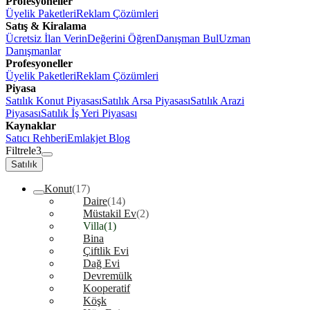
Profesyoneller
Üyelik Paketleri
Reklam Çözümleri
Satış & Kiralama
Ücretsiz İlan Verin
Değerini Öğren
Danışman Bul
Uzman
Danışmanlar
Profesyoneller
Üyelik Paketleri
Reklam Çözümleri
Piyasa
Satılık Konut Piyasası
Satılık Arsa Piyasası
Satılık Arazi
Piyasası
Satılık İş Yeri Piyasası
Kaynaklar
Satıcı Rehberi
Emlakjet Blog
Filtrele
3
Satılık
Konut
(17)
Daire
(14)
Müstakil Ev
(2)
Villa
(1)
Bina
Çiftlik Evi
Dağ Evi
Devremülk
Kooperatif
Köşk