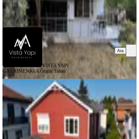
VİSTA YAPI GAYRİMENKUL
Özgür Taban
Ara
Ara
VİSTA YAPI
GAYRİMENKUL
Özgür Taban
YENİ
Silivri Klassis Bölgesi Deniz Manzaralı
3+1 Ahşap İkiz Villa
Silivri, Mimar Sinan Mahallesi
3+1
·
130 m²
·
05.08.2026
11.500.000 ₺