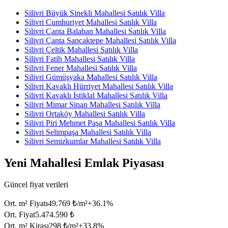
Silivri Büyük Sinekli Mahallesi Satılık Villa
Silivri Cumhuriyet Mahallesi Satılık Villa
Silivri Çanta Balaban Mahallesi Satılık Villa
Silivri Çanta Sancaktepe Mahallesi Satılık Villa
Silivri Çeltik Mahallesi Satılık Villa
Silivri Fatih Mahallesi Satılık Villa
Silivri Fener Mahallesi Satılık Villa
Silivri Gümüşyaka Mahallesi Satılık Villa
Silivri Kavaklı Hürriyet Mahallesi Satılık Villa
Silivri Kavaklı İstiklal Mahallesi Satılık Villa
Silivri Mimar Sinan Mahallesi Satılık Villa
Silivri Ortaköy Mahallesi Satılık Villa
Silivri Piri Mehmet Paşa Mahallesi Satılık Villa
Silivri Selimpaşa Mahallesi Satılık Villa
Silivri Semizkumlar Mahallesi Satılık Villa
Yeni Mahallesi Emlak Piyasası
Güncel fiyat verileri
Ort. m² Fiyatı
49.769 ₺/m²
+
36.1
%
Ort. Fiyat
5.474.590 ₺
Ort. m² Kirası
298 ₺/m²
+
33.8
%