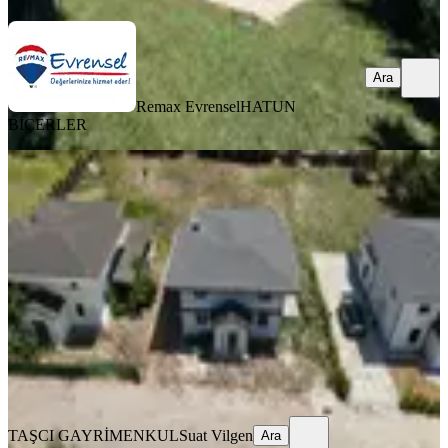
Ara
Remax Evrensel
HATUN
BİÇERLER
MANZARALI
Silivri Kınalı Evleri'nde Havuzlu,
Bahçeli, Müstakil, Lüks Villa
Silivri, Çanta Balaban Mahallesi
4+1
·
685 m²
·
30.07.2026
14.890.000 ₺
TAŞCI GAYRİMENKUL
Suat Vilgen
Ara
TAŞCI GAYRİMENKUL
Suat Vilgen
Ara