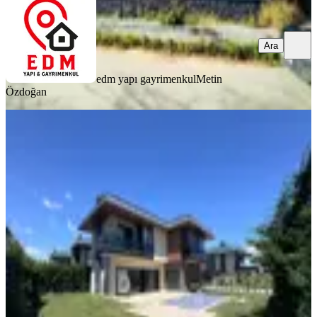
Ara
edm yapı gayrimenkul
Metin
Özdoğan
SIFIR BİNA
Silivri Kavaklı İskanlı Havuzlu Site İçi
Loft 5+1 Müstakil Villa
Silivri, Kavaklı İstiklal Mahallesi
5+1
·
280 m²
·
31.07.2026
26.500.000 ₺
Remax Evrensel
HATUN BİÇERLER
Ara