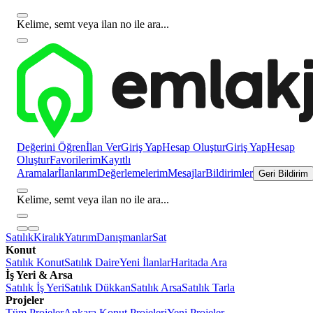
Kelime, semt veya ilan no ile ara...
Değerini Öğren
İlan Ver
Giriş Yap
Hesap Oluştur
Giriş Yap
Hesap
Oluştur
Favorilerim
Kayıtlı
Aramalar
İlanlarım
Değerlemelerim
Mesajlar
Bildirimler
Geri Bildirim
Kelime, semt veya ilan no ile ara...
Satılık
Kiralık
Yatırım
Danışmanlar
Sat
Konut
Satılık Konut
Satılık Daire
Yeni İlanlar
Haritada Ara
İş Yeri & Arsa
Satılık İş Yeri
Satılık Dükkan
Satılık Arsa
Satılık Tarla
Projeler
Tüm Projeler
Ankara Konut Projeleri
Yeni Projeler