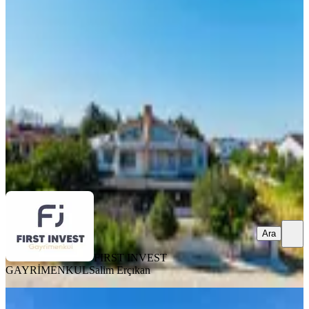
Villa Denize 100 Metre
Silivri, Çanta Balaban Mahallesi
3+2
·
225 m²
·
29.07.2026
10.000.000 ₺
FIRST INVEST GAYRİMENKUL
Salim Erçıkan
Ara
Ara
FIRST INVEST
GAYRİMENKUL
Salim Erçıkan
SIFIR BİNA
Silivri Ortaköy'de Akıllı Ev Sistemli