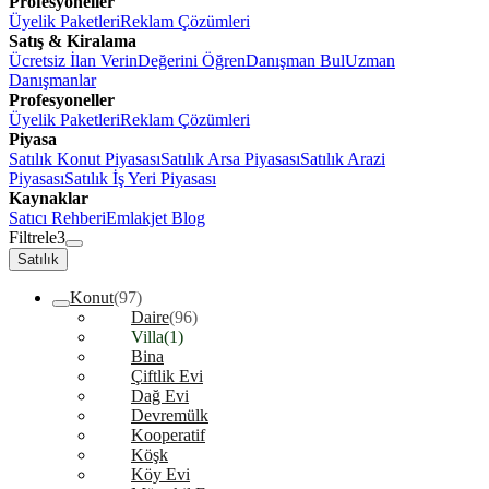
Profesyoneller
Üyelik Paketleri
Reklam Çözümleri
Satış & Kiralama
Ücretsiz İlan Verin
Değerini Öğren
Danışman Bul
Uzman
Danışmanlar
Profesyoneller
Üyelik Paketleri
Reklam Çözümleri
Piyasa
Satılık Konut Piyasası
Satılık Arsa Piyasası
Satılık Arazi
Piyasası
Satılık İş Yeri Piyasası
Kaynaklar
Satıcı Rehberi
Emlakjet Blog
Filtrele
3
Satılık
Konut
(97)
Daire
(96)
Villa
(1)
Bina
Çiftlik Evi
Dağ Evi
Devremülk
Kooperatif
Köşk
Köy Evi