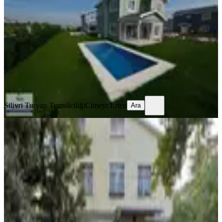
Silivri, Kavaklı Hürriyet Mahallesi
3+1
·
215 m²
·
06.08.2026
17.500.000 ₺
Silivri Turyap Temsilciliği
Cüneyt Erten
Ara
Silivri Turyap Temsilciliği
Cüneyt Erten
Ara
YENİ
Vista Yapı'dan Silivri Gümüşyaka'da
Ful Eşyalı Satılık Villa
Silivri, Gümüşyaka Mahallesi
5+2
·
180 m²
·
05.08.2026
8.800.000 ₺