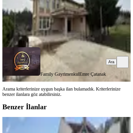
50.000.000 ₺
Family Gayrimenkul
Emre Çatanak
Ara
Ara
Family Gayrimenkul
Emre Çatanak
Arama kriterlerinize uygun başka ilan bulamadık.
Kriterlerinize
benzer ilanlara göz atabilirsiniz.
Benzer İlanlar
YENİ
Silivri Falez Konakları 5+2 Deniz
Manzaralı Satılık Villa