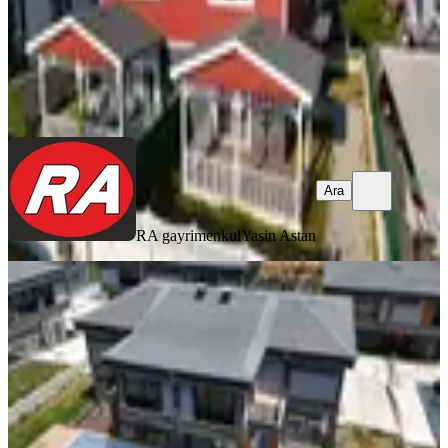
RA gayrimenkul
Yasin Astan
Ara
Ara
RA gayrimenkul
Yasin Astan
SIFIR BİNA
Projemax'tan 7/24 Güvenlikli 4+1
400m2 Lüx Fırsat Sıfır Villa
Silivri, Selimpaşa Mahallesi
4+1
·
400 m²
·
06.08.2026
22.000.000 ₺