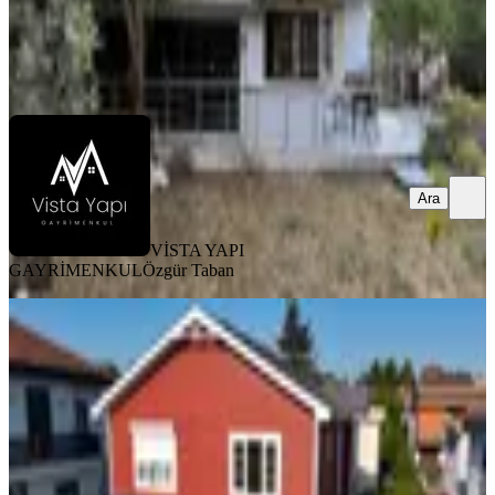
VİSTA YAPI GAYRİMENKUL
Özgür Taban
Ara
Ara
VİSTA YAPI
GAYRİMENKUL
Özgür Taban
YENİ
Silivri Klassis Bölgesi Deniz Manzaralı
3+1 Ahşap İkiz Villa
Silivri, Mimar Sinan Mahallesi
3+1
·
130 m²
·
05.08.2026
11.500.000 ₺