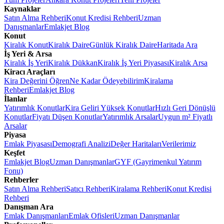
Kaynaklar
Satın Alma Rehberi
Konut Kredisi Rehberi
Uzman
Danışmanlar
Emlakjet Blog
Konut
Kiralık Konut
Kiralık Daire
Günlük Kiralık Daire
Haritada Ara
İş Yeri & Arsa
Kiralık İş Yeri
Kiralık Dükkan
Kiralık İş Yeri Piyasası
Kiralık Arsa
Kiracı Araçları
Kira Değerini Öğren
Ne Kadar Ödeyebilirim
Kiralama
Rehberi
Emlakjet Blog
İlanlar
Yatırımlık Konutlar
Kira Geliri Yüksek Konutlar
Hızlı Geri Dönüşlü
Konutlar
Fiyatı Düşen Konutlar
Yatırımlık Arsalar
Uygun m² Fiyatlı
Arsalar
Piyasa
Emlak Piyasası
Demografi Analizi
Değer Haritaları
Verilerimiz
Keşfet
Emlakjet Blog
Uzman Danışmanlar
GYF (Gayrimenkul Yatırım
Fonu)
Rehberler
Satın Alma Rehberi
Satıcı Rehberi
Kiralama Rehberi
Konut Kredisi
Rehberi
Danışman Ara
Emlak Danışmanları
Emlak Ofisleri
Uzman Danışmanlar