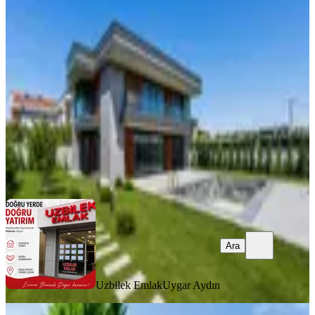
Lüks 7+1 Villa | Havuzlu
Silivri, Ortaköy Mahallesi
7+1
·
350 m²
·
27.07.2026
29.500.000 ₺
Uzbilek Emlak
Uygar Aydın
Ara
Ara
Uzbilek Emlak
Uygar Aydın
MANZARALI