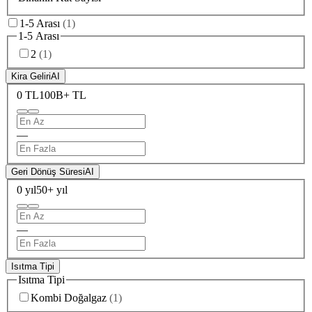
1-5 Arası
(
1
)
1-5 Arası
2
(
1
)
Kira Geliri
AI
0 TL
100B+ TL
—
Geri Dönüş Süresi
AI
0 yıl
50+ yıl
—
Isıtma Tipi
Isıtma Tipi
Kombi Doğalgaz
(
1
)