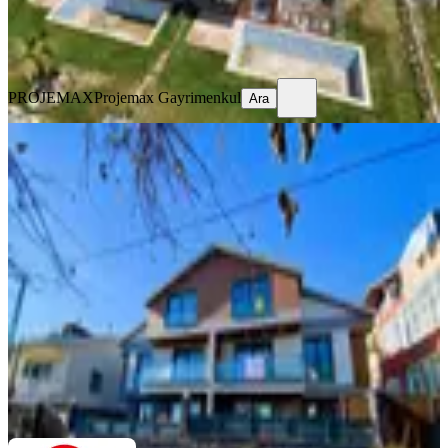
PROJEMAX
Projemax Gayrimenkul
Ara
PROJEMAX
Projemax Gayrimenkul
Ara
SIFIR BİNA
Fiyatı Düşürdük Araptepe Mevkii
Satılık Full Lebiderya Villa
Silivri, Selimpaşa Mahallesi
7+2
·
463 m²
·
01.08.2026
19.900.000 ₺
edm yapı gayrimenkul
Metin Özdoğan
Ara