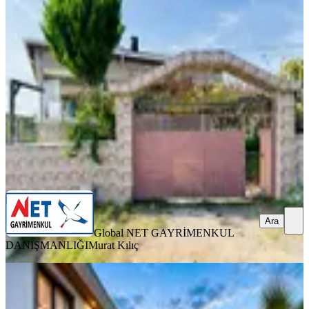
%
7
Silivri Beycilerde İskanlı Satılık Villa
Silivri, Beyciler Mahallesi
3+1
·
135 m²
·
27.07.2026
9.500.000 ₺
10.250.000 ₺
Global NET GAYRİMENKUL DANIŞMANLIĞI
Murat Kılıç
Ara
Ara
Global NET GAYRİMENKUL
DANIŞMANLIĞI
Murat Kılıç
SIFIR BİNA
Silivri'de Havuzlu Site İçi Lüks Villa
Geniş Bahçe Modern Mimari