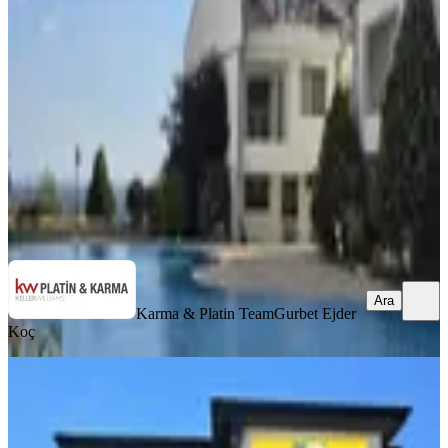
Silivri, Cumhuriyet Mahallesi
5+2
·
330 m²
·
08.08.2026
14.550.000 ₺
Karma & Platin Team
Gurbet Ejder Koç
Ara
Ara
Karma & Platin Team
Gurbet Ejder
Koç
YENİ
Silivri Selimpaşa'da Satılık 6+2
Müstakil Tripleks Villa
Silivri, Selimpaşa Mahallesi