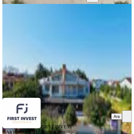
EŞYALI
Silivri Kınalıtepe Sitesinde Satılık 3+2
Villa Denize 100 Metre
Silivri, Çanta Balaban Mahallesi
3+2
·
225 m²
·
30.07.2026
10.000.000 ₺
FIRST INVEST GAYRİMENKUL
Salim Erçıkan
Ara
Ara
FIRST INVEST
GAYRİMENKUL
Salim Erçıkan