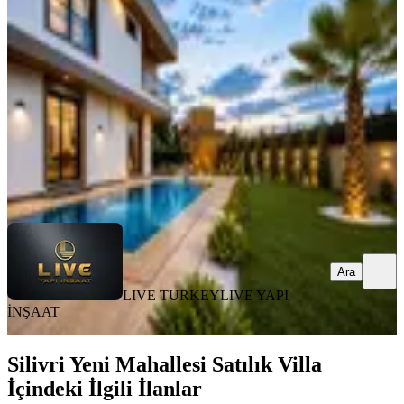
Silivri, Kavaklı İstiklal Mahallesi
7+1
·
450 m²
·
26.07.2026
23.400.000 ₺
LIVE TURKEY
LIVE YAPI İNŞAAT
Ara
Ara
LIVE TURKEY
LIVE YAPI
İNŞAAT
Silivri Yeni Mahallesi Satılık Villa
İçindeki İlgili İlanlar