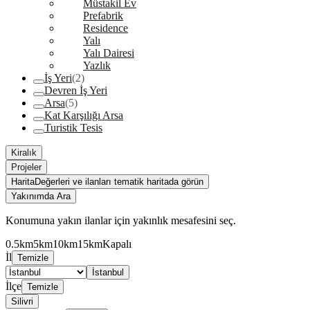
Müstakil Ev
Prefabrik
Residence
Yalı
Yalı Dairesi
Yazlık
İş Yeri
(2)
Devren İş Yeri
Arsa
(5)
Kat Karşılığı Arsa
Turistik Tesis
Kiralık
Projeler
Harita
Değerleri ve ilanları tematik haritada görün
Yakınımda Ara
Konumuna yakın ilanlar için yakınlık mesafesini seç.
0.5km
5km
10km
15km
Kapalı
İl
Temizle
İstanbul
İlçe
Temizle
Silivri