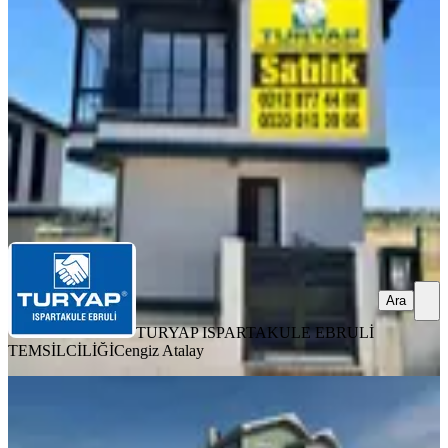
6+2
·
300 m²
·
08.08.2026
16.000.000 ₺
TURYAP ISPARTAKULE EBRULİ TEMSİLCİLİĞİ
Cengiz
Atalay
Ara
Ara
TURYAP ISPARTAKULE EBRULİ
TEMSİLCİLİĞİ
Cengiz Atalay
YENİ
Silivri Kavaklı Mahallesinde Satılık
Müstakil Villa