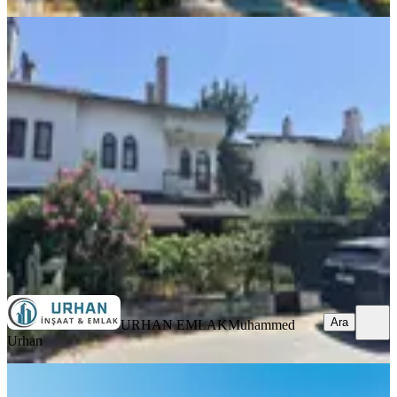
EŞYALI
Silivri'de Denize 70 Metre Mesafede
4+1 Satılık Villa
Silivri, Semizkumlar Mahallesi
4+1
·
145 m²
·
30.07.2026
9.250.000 ₺
URHAN EMLAK
Muhammed Urhan
Ara
Ara
URHAN EMLAK
Muhammed
Urhan
MANZARALI
Silivri Kınalıtepe Sitesinde Satılık 3+2