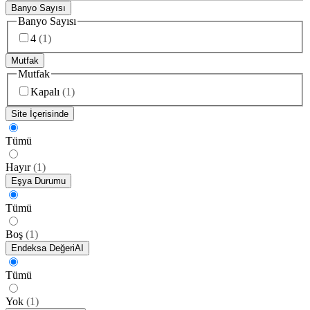
Banyo Sayısı
Banyo Sayısı
4
(
1
)
Mutfak
Mutfak
Kapalı
(
1
)
Site İçerisinde
Tümü
Hayır
(
1
)
Eşya Durumu
Tümü
Boş
(
1
)
Endeksa Değeri
AI
Tümü
Yok
(
1
)