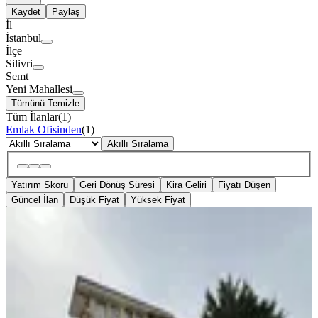
Kaydet
Paylaş
İl
İstanbul
İlçe
Silivri
Semt
Yeni Mahallesi
Tümünü Temizle
Tüm İlanlar
(
1
)
Emlak Ofisinden
(
1
)
Akıllı Sıralama
Yatırım Skoru
Geri Dönüş Süresi
Kira Geliri
Fiyatı Düşen
Güncel İlan
Düşük Fiyat
Yüksek Fiyat
KOMBİLİ
Yenimahalle'de Satılık Çiftlik Evi Ve
Yatırımlık Arazi
Silivri, Yeni Mahallesi
9+ Oda
·
600 m²
·
07.03.2026