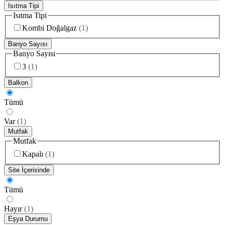
Isıtma Tipi
Isıtma Tipi
Kombi Doğalgaz
(
1
)
Banyo Sayısı
Banyo Sayısı
3
(
1
)
Balkon
Tümü
Var
(
1
)
Mutfak
Mutfak
Kapalı
(
1
)
Site İçerisinde
Tümü
Hayır
(
1
)
Eşya Durumu