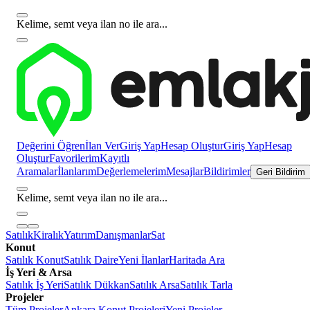
Kelime, semt veya ilan no ile ara...
Değerini Öğren
İlan Ver
Giriş Yap
Hesap Oluştur
Giriş Yap
Hesap
Oluştur
Favorilerim
Kayıtlı
Aramalar
İlanlarım
Değerlemelerim
Mesajlar
Bildirimler
Geri Bildirim
Kelime, semt veya ilan no ile ara...
Satılık
Kiralık
Yatırım
Danışmanlar
Sat
Konut
Satılık Konut
Satılık Daire
Yeni İlanlar
Haritada Ara
İş Yeri & Arsa
Satılık İş Yeri
Satılık Dükkan
Satılık Arsa
Satılık Tarla
Projeler
Tüm Projeler
Ankara Konut Projeleri
Yeni Projeler