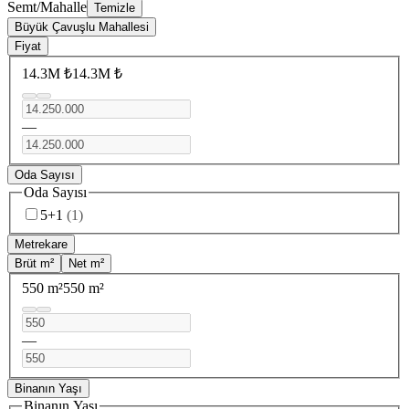
Semt/Mahalle
Temizle
Büyük Çavuşlu Mahallesi
Fiyat
14.3M ₺
14.3M ₺
—
Oda Sayısı
Oda Sayısı
5+1
(
1
)
Metrekare
Brüt m²
Net m²
550 m²
550 m²
—
Binanın Yaşı
Binanın Yaşı