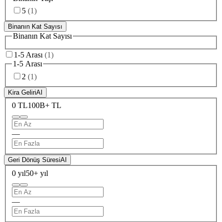
5
(
1
)
Binanın Kat Sayısı
Binanın Kat Sayısı
1-5 Arası
(
1
)
1-5 Arası
2
(
1
)
Kira Geliri
AI
0 TL
100B+ TL
—
Geri Dönüş Süresi
AI
0 yıl
50+ yıl
—