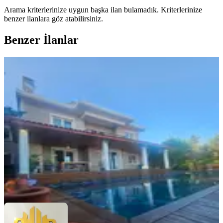
Arama kriterlerinize uygun başka ilan bulamadık.
Kriterlerinize
benzer ilanlara göz atabilirsiniz.
Benzer İlanlar
ÖNE ÇIKAN
Acil Satılık Uygun Masrafsız Villa
Silivri, Ortaköy Mahallesi
5+1
·
320 m²
·
05.08.2026
14.550.000 ₺
Nogay GAYRİMENKUL
Burhanettin Nogay
Ara