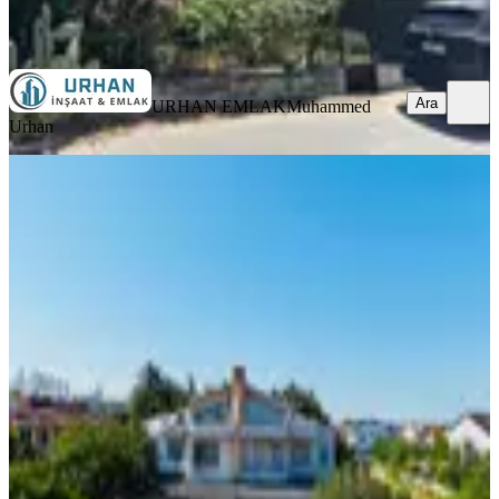
Ara
Ara
URHAN EMLAK
Muhammed
Urhan
MANZARALI
Silivri Kınalıtepe Sitesinde Satılık 3+2
Villa Denize 100 Metre
Silivri, Çanta Balaban Mahallesi
3+2
·
225 m²
·
29.07.2026
10.000.000 ₺
FIRST INVEST GAYRİMENKUL
Salim Erçıkan
Ara