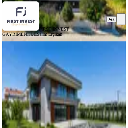
Ara
FIRST INVEST
GAYRİMENKUL
Salim Erçıkan
SIFIR BİNA
Silivri Ortaköy'de Akıllı Ev Sistemli
Lüks 7+1 Villa | Havuzlu
Silivri, Ortaköy Mahallesi
7+1
·
350 m²
·
27.07.2026
29.500.000 ₺
Uzbilek Emlak
Uygar Aydın
Ara