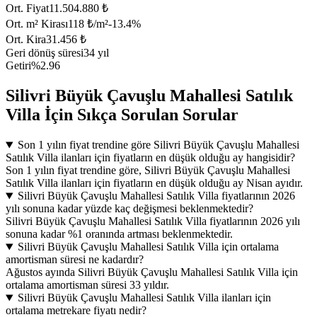
Ort. Fiyat
11.504.880 ₺
Ort. m² Kirası
118 ₺/m²
-13.4
%
Ort. Kira
31.456 ₺
Geri dönüş süresi
34 yıl
Getiri
%2.96
Silivri Büyük Çavuşlu Mahallesi Satılık
Villa İçin Sıkça Sorulan Sorular
Son 1 yılın fiyat trendine göre Silivri Büyük Çavuşlu Mahallesi
Satılık Villa ilanları için fiyatların en düşük olduğu ay hangisidir?
Son 1 yılın fiyat trendine göre, Silivri Büyük Çavuşlu Mahallesi
Satılık Villa ilanları için fiyatların en düşük olduğu ay Nisan ayıdır.
Silivri Büyük Çavuşlu Mahallesi Satılık Villa fiyatlarının 2026
yılı sonuna kadar yüzde kaç değişmesi beklenmektedir?
Silivri Büyük Çavuşlu Mahallesi Satılık Villa fiyatlarının 2026 yılı
sonuna kadar %1 oranında artması beklenmektedir.
Silivri Büyük Çavuşlu Mahallesi Satılık Villa için ortalama
amortisman süresi ne kadardır?
Ağustos ayında Silivri Büyük Çavuşlu Mahallesi Satılık Villa için
ortalama amortisman süresi 33 yıldır.
Silivri Büyük Çavuşlu Mahallesi Satılık Villa ilanları için
ortalama metrekare fiyatı nedir?