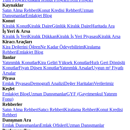
Kaynaklar
Satın Alma Rehberi
Konut Kredisi Rehberi
Uzman
Danışmanlar
Emlakjet Blog
Konut
Kiralık Konut
Kiralık Daire
Günlük Kiralık Daire
Haritada Ara
İş Yeri & Arsa
Kiralık İş Yeri
Kiralık Dükkan
Kiralık İş Yeri Piyasası
Kiralık Arsa
Kiracı Araçları
Kira Değerini Öğren
Ne Kadar Ödeyebilirim
Kiralama
Rehberi
Emlakjet Blog
İlanlar
Yatırımlık Konutlar
Kira Geliri Yüksek Konutlar
Hızlı Geri Dönüşlü
Konutlar
Fiyatı Düşen Konutlar
Yatırımlık Arsalar
Uygun m² Fiyatlı
Arsalar
Piyasa
Emlak Piyasası
Demografi Analizi
Değer Haritaları
Verilerimiz
Keşfet
Emlakjet Blog
Uzman Danışmanlar
GYF (Gayrimenkul Yatırım
Fonu)
Rehberler
Satın Alma Rehberi
Satıcı Rehberi
Kiralama Rehberi
Konut Kredisi
Rehberi
Danışman Ara
Emlak Danışmanları
Emlak Ofisleri
Uzman Danışmanlar