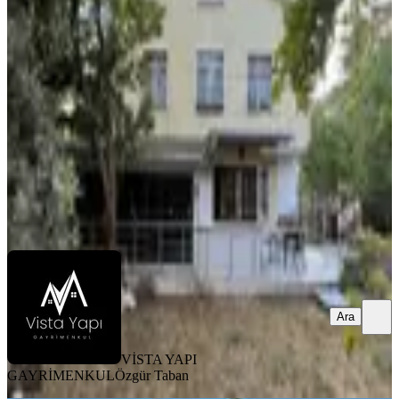
Ful Eşyalı Satılık Villa
Silivri, Gümüşyaka Mahallesi
5+2
·
180 m²
·
05.08.2026
8.800.000 ₺
VİSTA YAPI GAYRİMENKUL
Özgür Taban
Ara
Ara
VİSTA YAPI
GAYRİMENKUL
Özgür Taban