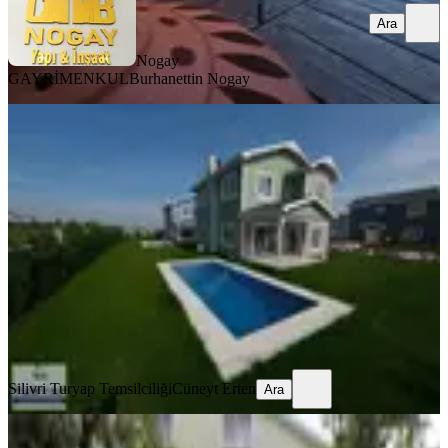
Ara
Nogay
GAYRİMENKUL
Burhanettin Nogay
YENİ
Silivri Kavaklı Mahallesinde Satılık
Müstakil Villa
Silivri, Kavaklı Hürriyet Mahallesi
3+1
·
215 m²
·
06.08.2026
17.500.000 ₺
Silivri Turyap Temsilciliği
Cüneyt Erten
Ara
Silivri Turyap Temsilciliği
Cüneyt Erten
Ara
YENİ
Vista Yapı'dan Silivri Gümüşyaka'da