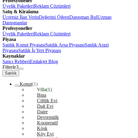
Profesyoneller
Üyelik Paketleri
Reklam Çözümleri
Satış & Kiralama
Ücretsiz İlan Verin
Değerini Öğren
Danışman Bul
Uzman
Danışmanlar
Profesyoneller
Üyelik Paketleri
Reklam Çözümleri
Piyasa
Satılık Konut Piyasası
Satılık Arsa Piyasası
Satılık Arazi
Piyasası
Satılık İş Yeri Piyasası
Kaynaklar
Satıcı Rehberi
Emlakjet Blog
Filtrele
3
Satılık
Konut
(1)
Villa
(1)
Bina
Çiftlik Evi
Dağ Evi
Daire
Devremülk
Kooperatif
Köşk
Köy Evi