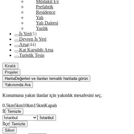
Müstakil Ev
Prefabrik
Residence
Yalı
Yalı Dairesi
Yazlık
İş Yeri
(1)
Devren İş Yeri
Arsa
(44)
Kat Karşılığı Arsa
Turistik Tesis
Kiralık
Projeler
Harita
Değerleri ve ilanları tematik haritada görün
Yakınımda Ara
Konumuna yakın ilanlar için yakınlık mesafesini seç.
0.5km
5km
10km
15km
Kapalı
İl
Temizle
İstanbul
İlçe
Temizle
Silivri