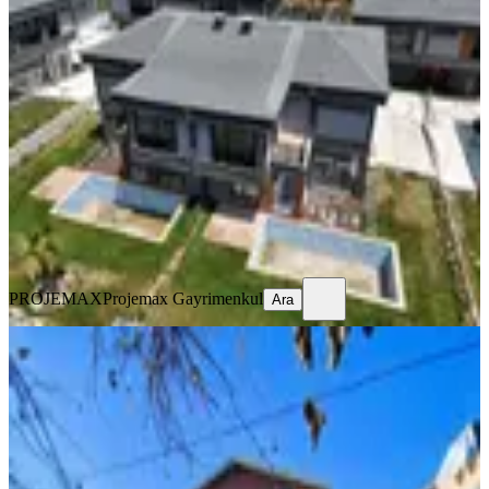
Projemax'tan 7/24 Güvenlikli 4+1
400m2 Lüx Fırsat Sıfır Villa
Silivri, Selimpaşa Mahallesi
4+1
·
400 m²
·
06.08.2026
22.000.000 ₺
PROJEMAX
Projemax Gayrimenkul
Ara
PROJEMAX
Projemax Gayrimenkul
Ara
SIFIR BİNA
Fiyatı Düşürdük Araptepe Mevkii
Satılık Full Lebiderya Villa
Silivri, Selimpaşa Mahallesi
7+2
·
463 m²
·
01.08.2026