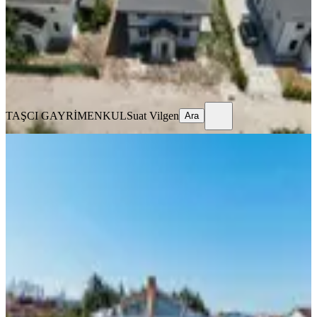
4+1
·
685 m²
·
30.07.2026
14.890.000 ₺
TAŞCI GAYRİMENKUL
Suat Vilgen
Ara
TAŞCI GAYRİMENKUL
Suat Vilgen
Ara
EŞYALI
Silivri Kınalıtepe Sitesinde Satılık 3+2
Villa Denize 100 Metre
Silivri, Çanta Balaban Mahallesi
3+2
·
225 m²
·
30.07.2026
10.000.000 ₺
FIRST INVEST GAYRİMENKUL
Salim Erçıkan