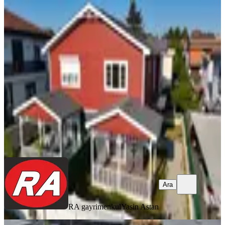
YENİ
Silivri Klassis Bölgesi Deniz Manzaralı
3+1 Ahşap İkiz Villa
Silivri, Mimar Sinan Mahallesi
3+1
·
130 m²
·
05.08.2026
11.500.000 ₺
RA gayrimenkul
Yasin Astan
Ara
Ara
RA gayrimenkul
Yasin Astan
SIFIR BİNA