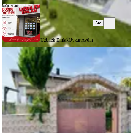
Ara
Uzbilek Emlak
Uygar Aydın
MANZARALI
%
7
Silivri Beycilerde İskanlı Satılık Villa
Silivri, Beyciler Mahallesi
3+1
·
135 m²
·
27.07.2026
9.500.000 ₺
10.250.000 ₺
Global NET GAYRİMENKUL DANIŞMANLIĞI
Murat Kılıç
Ara