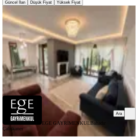
Güncel İlan
Düşük Fiyat
Yüksek Fiyat
BALKONLU
Silivri Buyukcavusluda Villa
Silivri, Büyük Çavuşlu Mahallesi
5+1
·
550 m²
·
20.06.2026
14.250.000 ₺
EGE GAYRİMENKUL
Bahadır Çalışkaner
Ara
Ara
EGE GAYRİMENKUL
Bahadır
Çalışkaner