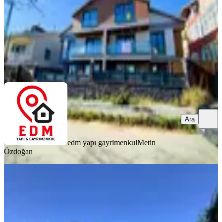
19.900.000 ₺
edm yapı gayrimenkul
Metin Özdoğan
Ara
Ara
edm yapı gayrimenkul
Metin
Özdoğan
SIFIR BİNA
Silivri Kavaklı İskanlı Havuzlu Site İçi
Loft 5+1 Müstakil Villa
Silivri, Kavaklı İstiklal Mahallesi