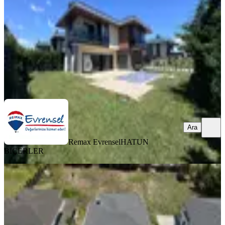
5+1
·
280 m²
·
31.07.2026
26.500.000 ₺
Remax Evrensel
HATUN BİÇERLER
Ara
Ara
Remax Evrensel
HATUN
BİÇERLER
MANZARALI
Silivri Kınalı Evleri'nde Havuzlu,
Bahçeli, Müstakil, Lüks Villa
Silivri, Çanta Balaban Mahallesi