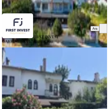
Ara
Ara
FIRST INVEST
GAYRİMENKUL
Salim Erçıkan
EŞYALI
Silivri'de Denize 70 Metre Mesafede
4+1 Satılık Villa
Silivri, Semizkumlar Mahallesi
4+1
·
145 m²
·
30.07.2026
9.250.000 ₺
URHAN EMLAK
Muhammed Urhan