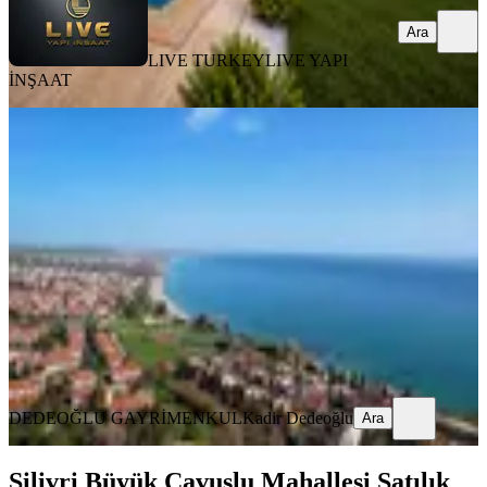
Ara
LIVE TURKEY
LIVE YAPI
İNŞAAT
SIFIR BİNA
İstanbul Silivri Sancaktepe'de 5 + 1
Sıfır Villa
Silivri, Çanta Sancaktepe Mahallesi
5+1
·
360 m²
·
25.07.2026
19.200.000 ₺
DEDEOĞLU GAYRİMENKUL
Kadir Dedeoğlu
Ara
DEDEOĞLU GAYRİMENKUL
Kadir Dedeoğlu
Ara
Silivri Büyük Çavuşlu Mahallesi Satılık