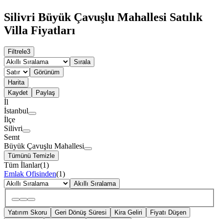
Silivri Büyük Çavuşlu Mahallesi Satılık
Villa Fiyatları
Filtrele
3
Sırala
Görünüm
Harita
Kaydet
Paylaş
İl
İstanbul
İlçe
Silivri
Semt
Büyük Çavuşlu Mahallesi
Tümünü Temizle
Tüm İlanlar
(
1
)
Emlak Ofisinden
(
1
)
Akıllı Sıralama
Yatırım Skoru
Geri Dönüş Süresi
Kira Geliri
Fiyatı Düşen