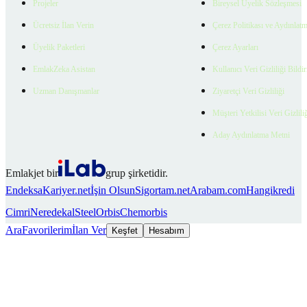
Projeler
Bireysel Üyelik Sözleşmesi
Ücretsiz İlan Verin
Çerez Politikası ve Aydınlat
Üyelik Paketleri
Çerez Ayarları
EmlakZeka Asistan
Kullanıcı Veri Gizliliği Bildi
Uzman Danışmanlar
Ziyaretçi Veri Gizliliği
Müşteri Yetkilisi Veri Gizlili
Aday Aydınlatma Metni
Emlakjet bir
grup şirketidir.
Endeksa
Kariyer.net
İşin Olsun
Sigortam.net
Arabam.com
Hangikredi
Cimri
Neredekal
SteelOrbis
Chemorbis
Ara
Favorilerim
İlan Ver
Keşfet
Hesabım