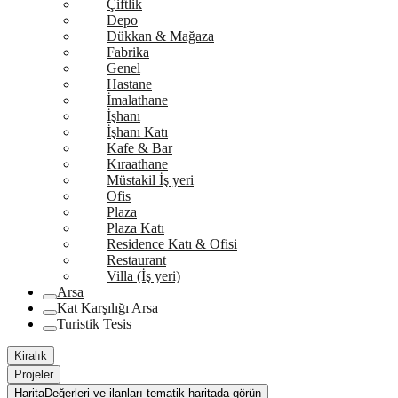
Çiftlik
Depo
Dükkan & Mağaza
Fabrika
Genel
Hastane
İmalathane
İşhanı
İşhanı Katı
Kafe & Bar
Kıraathane
Müstakil İş yeri
Ofis
Plaza
Plaza Katı
Residence Katı & Ofisi
Restaurant
Villa (İş yeri)
Arsa
Kat Karşılığı Arsa
Turistik Tesis
Kiralık
Projeler
Harita
Değerleri ve ilanları tematik haritada görün