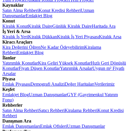
Kaynaklar
Satın Alma Rehberi
Konut Kredisi Rehberi
Uzman
Danışmanlar
Emlakjet Blog
Konut
Kiralık Konut
Kiralık Daire
Günlük Kiralık Daire
Haritada Ara
İş Yeri & Arsa
Kiralık İş Yeri
Kiralık Dükkan
Kiralık İş Yeri Piyasası
Kiralık Arsa
Kiracı Araçları
Kira Değerini Öğren
Ne Kadar Ödeyebilirim
Kiralama
Rehberi
Emlakjet Blog
İlanlar
Yatırımlık Konutlar
Kira Geliri Yüksek Konutlar
Hızlı Geri Dönüşlü
Konutlar
Fiyatı Düşen Konutlar
Yatırımlık Arsalar
Uygun m² Fiyatlı
Arsalar
Piyasa
Emlak Piyasası
Demografi Analizi
Değer Haritaları
Verilerimiz
Keşfet
Emlakjet Blog
Uzman Danışmanlar
GYF (Gayrimenkul Yatırım
Fonu)
Rehberler
Satın Alma Rehberi
Satıcı Rehberi
Kiralama Rehberi
Konut Kredisi
Rehberi
Danışman Ara
Emlak Danışmanları
Emlak Ofisleri
Uzman Danışmanlar