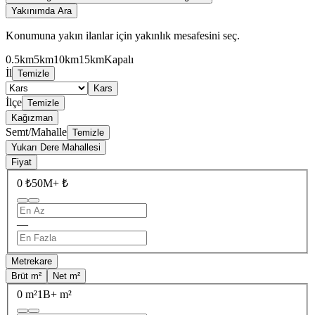
Yakınımda Ara
Konumuna yakın ilanlar için yakınlık mesafesini seç.
0.5km
5km
10km
15km
Kapalı
İl
Temizle
Kars
İlçe
Temizle
Kağızman
Semt/Mahalle
Temizle
Yukarı Dere Mahallesi
Fiyat
0 ₺
50M+ ₺
—
Metrekare
Brüt m²
Net m²
0 m²
1B+ m²