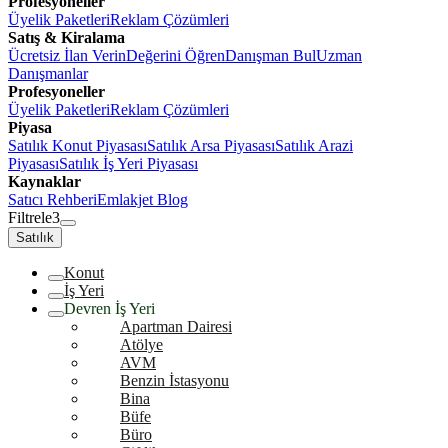
Profesyoneller
Üyelik Paketleri
Reklam Çözümleri
Satış & Kiralama
Ücretsiz İlan Verin
Değerini Öğren
Danışman Bul
Uzman
Danışmanlar
Profesyoneller
Üyelik Paketleri
Reklam Çözümleri
Piyasa
Satılık Konut Piyasası
Satılık Arsa Piyasası
Satılık Arazi
Piyasası
Satılık İş Yeri Piyasası
Kaynaklar
Satıcı Rehberi
Emlakjet Blog
Filtrele
3
Satılık
Konut
İş Yeri
Devren İş Yeri
Apartman Dairesi
Atölye
AVM
Benzin İstasyonu
Bina
Büfe
Büro