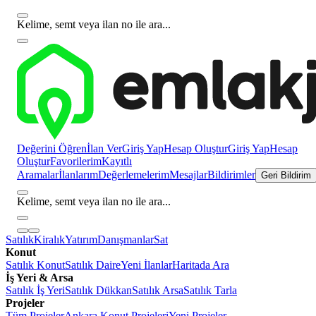
Kelime, semt veya ilan no ile ara...
Değerini Öğren
İlan Ver
Giriş Yap
Hesap Oluştur
Giriş Yap
Hesap
Oluştur
Favorilerim
Kayıtlı
Aramalar
İlanlarım
Değerlemelerim
Mesajlar
Bildirimler
Geri Bildirim
Kelime, semt veya ilan no ile ara...
Satılık
Kiralık
Yatırım
Danışmanlar
Sat
Konut
Satılık Konut
Satılık Daire
Yeni İlanlar
Haritada Ara
İş Yeri & Arsa
Satılık İş Yeri
Satılık Dükkan
Satılık Arsa
Satılık Tarla
Projeler
Tüm Projeler
Ankara Konut Projeleri
Yeni Projeler