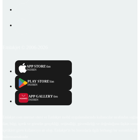
Emlakjet © 2006-2026
APP STORE
'dan
İNDİRİN
PLAY STORE
'dan
İNDİRİN
APP GALLERY
'den
İNDİRİN
Emlakjet.com internet sitesi ve Emlakjet mobil uygulamalarında kullanıcılar tarafından sağlana
ilan, bilgi, içerik ve görselin gerçekliği, orijinalliği, güvenilirliği ve doğruluğuna ilişkin soru
içerikleri giren kullanıcıya ait olup, Emlakjet'in bu hususlarla ilgili herhangi bir sorumluluğu
bulunmamaktadır.