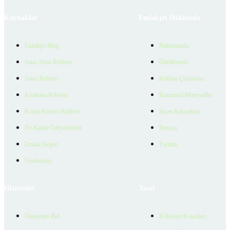
Kaynaklar
Emlakjet Hakkında
Emlakjet Blog
Hakkımızda
Satın Alma Rehberi
Ödüllerimiz
Satıcı Rehberi
Reklam Çözümleri
Kiralama Rehberi
Kurumsal Materyaller
Konut Kredisi Rehberi
İnsan Kaynakları
Ne Kadar Ödeyebilirim
İletişim
Emlak Değeri
Yardım
Verilerimiz
Hizmetler
Yasal
Danışman Bul
Kullanım Koşulları