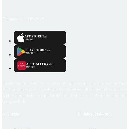
Emlakjet © 2006-2026
APP STORE
'dan
İNDİRİN
PLAY STORE
'dan
İNDİRİN
APP GALLERY
'den
İNDİRİN
Emlakjet.com internet sitesi ve Emlakjet mobil uygulamalarında kullanıcılar tarafından sağlana
ilan, bilgi, içerik ve görselin gerçekliği, orijinalliği, güvenilirliği ve doğruluğuna ilişkin soru
içerikleri giren kullanıcıya ait olup, Emlakjet'in bu hususlarla ilgili herhangi bir sorumluluğu
bulunmamaktadır.
Kaynaklar
Emlakjet Hakkında