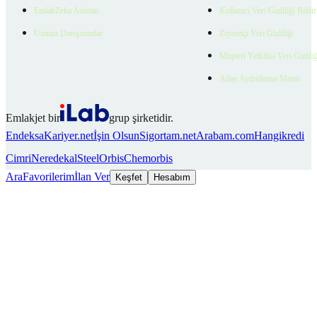
EmlakZeka Asistan
Kullanıcı Veri Gizliliği Bildi
Uzman Danışmanlar
Ziyaretçi Veri Gizliliği
Müşteri Yetkilisi Veri Gizlili
Aday Aydınlatma Metni
Emlakjet bir
grup şirketidir.
Endeksa
Kariyer.net
İşin Olsun
Sigortam.net
Arabam.com
Hangikredi
Cimri
Neredekal
SteelOrbis
Chemorbis
Ara
Favorilerim
İlan Ver
Keşfet
Hesabım