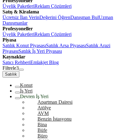
Profesyoneller
Üyelik Paketleri
Reklam Çözümleri
Satış & Kiralama
Ücretsiz İlan Verin
Değerini Öğren
Danışman Bul
Uzman
Danışmanlar
Profesyoneller
Üyelik Paketleri
Reklam Çözümleri
Piyasa
Satılık Konut Piyasası
Satılık Arsa Piyasası
Satılık Arazi
Piyasası
Satılık İş Yeri Piyasası
Kaynaklar
Satıcı Rehberi
Emlakjet Blog
Filtrele
3
Satılık
Konut
İş Yeri
Devren İş Yeri
Apartman Dairesi
Atölye
AVM
Benzin İstasyonu
Bina
Büfe
Büro