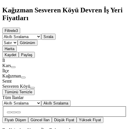
Kağızman Sesveren Köyü Devren İş Yeri
Fiyatları
Filtrele
3
Sırala
Görünüm
Harita
Kaydet
Paylaş
İl
Kars
İlçe
Kağızman
Semt
Sesveren Köyü
Tümünü Temizle
Tüm İlanlar
Akıllı Sıralama
Fiyatı Düşen
Güncel İlan
Düşük Fiyat
Yüksek Fiyat