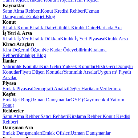
Kaynaklar
Satın Alma Rehberi
Konut Kredisi Rehberi
Uzman
Danışmanlar
Emlakjet Blog
Konut
Kiralık Konut
Kiralık Daire
Günlük Kiralık Daire
Haritada Ara
İş Yeri & Arsa
Kiralık İş Yeri
Kiralık Dükkan
Kiralık İş Yeri Piyasası
Kiralık Arsa
Kiracı Araçları
Kira Değerini Öğren
Ne Kadar Ödeyebilirim
Kiralama
Rehberi
Emlakjet Blog
İlanlar
Yatırımlık Konutlar
Kira Geliri Yüksek Konutlar
Hızlı Geri Dönüşlü
Konutlar
Fiyatı Düşen Konutlar
Yatırımlık Arsalar
Uygun m² Fiyatlı
Arsalar
Piyasa
Emlak Piyasası
Demografi Analizi
Değer Haritaları
Verilerimiz
Keşfet
Emlakjet Blog
Uzman Danışmanlar
GYF (Gayrimenkul Yatırım
Fonu)
Rehberler
Satın Alma Rehberi
Satıcı Rehberi
Kiralama Rehberi
Konut Kredisi
Rehberi
Danışman Ara
Emlak Danışmanları
Emlak Ofisleri
Uzman Danışmanlar