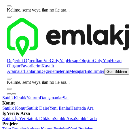
Kelime, semt veya ilan no ile ara...
Değerini Öğren
İlan Ver
Giriş Yap
Hesap Oluştur
Giriş Yap
Hesap
Oluştur
Favorilerim
Kayıtlı
Aramalar
İlanlarım
Değerlemelerim
Mesajlar
Bildirimler
Geri Bildirim
Kelime, semt veya ilan no ile ara...
Satılık
Kiralık
Yatırım
Danışmanlar
Sat
Konut
Satılık Konut
Satılık Daire
Yeni İlanlar
Haritada Ara
İş Yeri & Arsa
Satılık İş Yeri
Satılık Dükkan
Satılık Arsa
Satılık Tarla
Projeler
Tüm Projeler
Ankara Konut Projeleri
Yeni Projeler