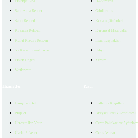
Emlakjet Blog
Hakkımızda
Satın Alma Rehberi
Ödüllerimiz
Satıcı Rehberi
Reklam Çözümleri
Kiralama Rehberi
Kurumsal Materyaller
Konut Kredisi Rehberi
İnsan Kaynakları
Ne Kadar Ödeyebilirim
İletişim
Emlak Değeri
Yardım
Verilerimiz
Hizmetler
Yasal
Danışman Bul
Kullanım Koşulları
Projeler
Bireysel Üyelik Sözleşmesi
Ücretsiz İlan Verin
Çerez Politikası ve Aydınlat
Üyelik Paketleri
Çerez Ayarları