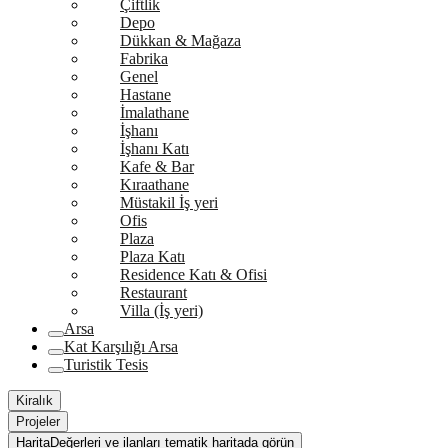
Çiftlik
Depo
Dükkan & Mağaza
Fabrika
Genel
Hastane
İmalathane
İşhanı
İşhanı Katı
Kafe & Bar
Kıraathane
Müstakil İş yeri
Ofis
Plaza
Plaza Katı
Residence Katı & Ofisi
Restaurant
Villa (İş yeri)
Arsa
Kat Karşılığı Arsa
Turistik Tesis
Kiralık
Projeler
Harita
Değerleri ve ilanları tematik haritada görün