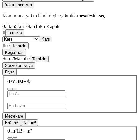
Yakınımda Ara
Konumuna yakın ilanlar için yakınlık mesafesini seç.
0.5km
5km
10km
15km
Kapalı
İl
Temizle
Kars
İlçe
Temizle
Kağızman
Semt/Mahalle
Temizle
Sesveren Köyü
Fiyat
0 ₺
50M+ ₺
—
Metrekare
Brüt m²
Net m²
0 m²
1B+ m²