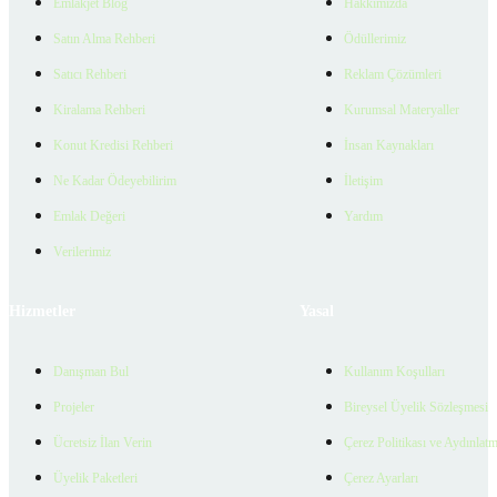
Emlakjet Blog
Hakkımızda
Satın Alma Rehberi
Ödüllerimiz
Satıcı Rehberi
Reklam Çözümleri
Kiralama Rehberi
Kurumsal Materyaller
Konut Kredisi Rehberi
İnsan Kaynakları
Ne Kadar Ödeyebilirim
İletişim
Emlak Değeri
Yardım
Verilerimiz
Hizmetler
Yasal
Danışman Bul
Kullanım Koşulları
Projeler
Bireysel Üyelik Sözleşmesi
Ücretsiz İlan Verin
Çerez Politikası ve Aydınlat
Üyelik Paketleri
Çerez Ayarları