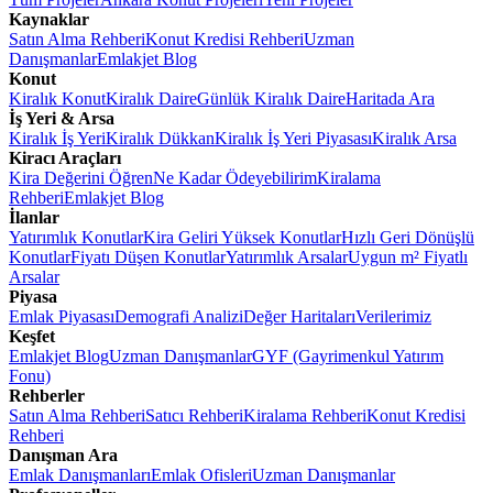
Kaynaklar
Satın Alma Rehberi
Konut Kredisi Rehberi
Uzman
Danışmanlar
Emlakjet Blog
Konut
Kiralık Konut
Kiralık Daire
Günlük Kiralık Daire
Haritada Ara
İş Yeri & Arsa
Kiralık İş Yeri
Kiralık Dükkan
Kiralık İş Yeri Piyasası
Kiralık Arsa
Kiracı Araçları
Kira Değerini Öğren
Ne Kadar Ödeyebilirim
Kiralama
Rehberi
Emlakjet Blog
İlanlar
Yatırımlık Konutlar
Kira Geliri Yüksek Konutlar
Hızlı Geri Dönüşlü
Konutlar
Fiyatı Düşen Konutlar
Yatırımlık Arsalar
Uygun m² Fiyatlı
Arsalar
Piyasa
Emlak Piyasası
Demografi Analizi
Değer Haritaları
Verilerimiz
Keşfet
Emlakjet Blog
Uzman Danışmanlar
GYF (Gayrimenkul Yatırım
Fonu)
Rehberler
Satın Alma Rehberi
Satıcı Rehberi
Kiralama Rehberi
Konut Kredisi
Rehberi
Danışman Ara
Emlak Danışmanları
Emlak Ofisleri
Uzman Danışmanlar