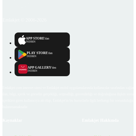
Emlakjet © 2006-2026
APP STORE
'dan
İNDİRİN
PLAY STORE
'dan
İNDİRİN
APP GALLERY
'den
İNDİRİN
Emlakjet.com internet sitesi ve Emlakjet mobil uygulamalarında kullanıcılar tarafından sağlana
ilan, bilgi, içerik ve görselin gerçekliği, orijinalliği, güvenilirliği ve doğruluğuna ilişkin soru
içerikleri giren kullanıcıya ait olup, Emlakjet'in bu hususlarla ilgili herhangi bir sorumluluğu
bulunmamaktadır.
Kaynaklar
Emlakjet Hakkında