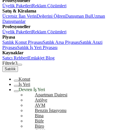
Profesyoneller
Üyelik Paketleri
Reklam Çözümleri
Satış & Kiralama
Ücretsiz İlan Verin
Değerini Öğren
Danışman Bul
Uzman
Danışmanlar
Profesyoneller
Üyelik Paketleri
Reklam Çözümleri
Piyasa
Satılık Konut Piyasası
Satılık Arsa Piyasası
Satılık Arazi
Piyasası
Satılık İş Yeri Piyasası
Kaynaklar
Satıcı Rehberi
Emlakjet Blog
Filtrele
3
Satılık
Konut
İş Yeri
Devren İş Yeri
Apartman Dairesi
Atölye
AVM
Benzin İstasyonu
Bina
Büfe
Büro