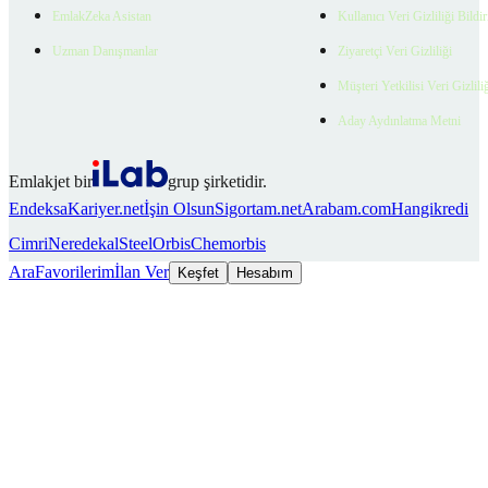
EmlakZeka Asistan
Kullanıcı Veri Gizliliği Bildi
Uzman Danışmanlar
Ziyaretçi Veri Gizliliği
Müşteri Yetkilisi Veri Gizlili
Aday Aydınlatma Metni
Emlakjet bir
grup şirketidir.
Endeksa
Kariyer.net
İşin Olsun
Sigortam.net
Arabam.com
Hangikredi
Cimri
Neredekal
SteelOrbis
Chemorbis
Ara
Favorilerim
İlan Ver
Keşfet
Hesabım