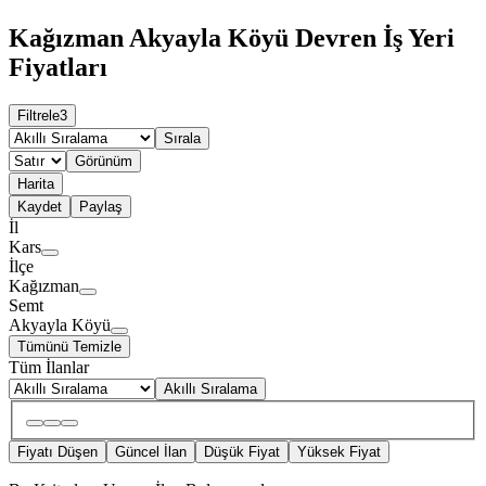
Kağızman Akyayla Köyü Devren İş Yeri
Fiyatları
Filtrele
3
Sırala
Görünüm
Harita
Kaydet
Paylaş
İl
Kars
İlçe
Kağızman
Semt
Akyayla Köyü
Tümünü Temizle
Tüm İlanlar
Akıllı Sıralama
Fiyatı Düşen
Güncel İlan
Düşük Fiyat
Yüksek Fiyat