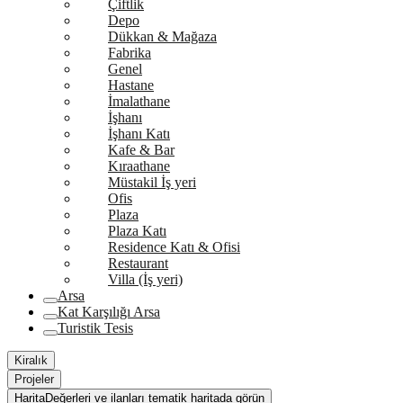
Çiftlik
Depo
Dükkan & Mağaza
Fabrika
Genel
Hastane
İmalathane
İşhanı
İşhanı Katı
Kafe & Bar
Kıraathane
Müstakil İş yeri
Ofis
Plaza
Plaza Katı
Residence Katı & Ofisi
Restaurant
Villa (İş yeri)
Arsa
Kat Karşılığı Arsa
Turistik Tesis
Kiralık
Projeler
Harita
Değerleri ve ilanları tematik haritada görün