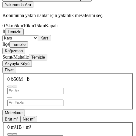
Yakınımda Ara
Konumuna yakın ilanlar için yakınlık mesafesini seç.
0.5km
5km
10km
15km
Kapalı
İl
Temizle
Kars
İlçe
Temizle
Kağızman
Semt/Mahalle
Temizle
Akyayla Köyü
Fiyat
0 ₺
50M+ ₺
—
Metrekare
Brüt m²
Net m²
0 m²
1B+ m²