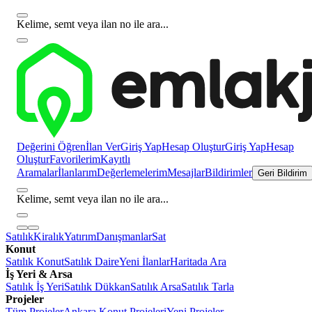
Kelime, semt veya ilan no ile ara...
Değerini Öğren
İlan Ver
Giriş Yap
Hesap Oluştur
Giriş Yap
Hesap
Oluştur
Favorilerim
Kayıtlı
Aramalar
İlanlarım
Değerlemelerim
Mesajlar
Bildirimler
Geri Bildirim
Kelime, semt veya ilan no ile ara...
Satılık
Kiralık
Yatırım
Danışmanlar
Sat
Konut
Satılık Konut
Satılık Daire
Yeni İlanlar
Haritada Ara
İş Yeri & Arsa
Satılık İş Yeri
Satılık Dükkan
Satılık Arsa
Satılık Tarla
Projeler
Tüm Projeler
Ankara Konut Projeleri
Yeni Projeler